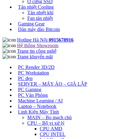
Ổ cứng SSD
Tản nhiệt Cooling
Tản nhiệt khí
Fan tản nhiệt
Gaming Gear
Dàn máy đào Bitcoin
Hotline Hà Nội
0915678916
Hệ thống Showroom
Trang tin công nghệ
Trang khuyến mãi
PC Render 3D/2D
PC Workstation
PC đẹp
SERVER – MÁY ẢO – GIẢ LẬP
PC Gaming
PC Văn Phòng
Machine Learning / AI
Laptop – Notebook
Linh Kiện Máy Tính
MAIN – Bo mạch chủ
CPU – Bộ vi xử lý
CPU AMD
CPU INTEL