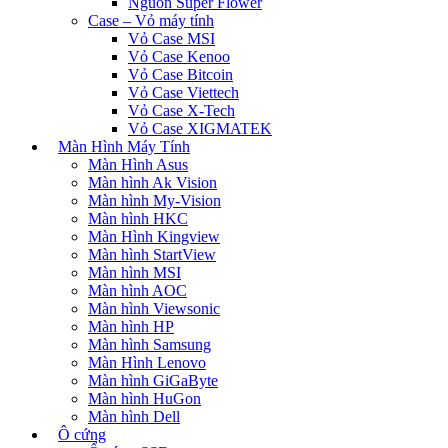
Nguồn Super Flower
Case – Vỏ máy tính
Vỏ Case MSI
Vỏ Case Kenoo
Vỏ Case Bitcoin
Vỏ Case Viettech
Vỏ Case X-Tech
Vỏ Case XIGMATEK
Màn Hình Máy Tính
Màn Hình Asus
Màn hình Ak Vision
Màn hình My-Vision
Màn hình HKC
Màn Hình Kingview
Màn hình StartView
Màn hình MSI
Màn hình AOC
Màn hình Viewsonic
Màn hình HP
Màn hình Samsung
Màn Hình Lenovo
Màn hình GiGaByte
Màn hình HuGon
Màn hình Dell
Ô cứng