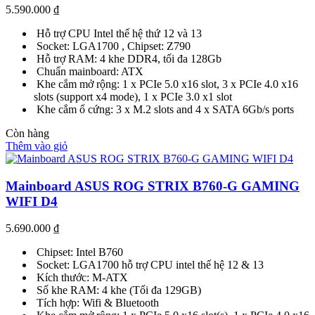
5.590.000
₫
Hỗ trợ CPU Intel thế hệ thứ 12 và 13
Socket: LGA1700 , Chipset: Z790
Hỗ trợ RAM: 4 khe DDR4, tối đa 128Gb
Chuẩn mainboard: ATX
Khe cắm mở rộng: 1 x PCIe 5.0 x16 slot, 3 x PCIe 4.0 x16
slots (support x4 mode), 1 x PCIe 3.0 x1 slot
Khe cắm ổ cứng: 3 x M.2 slots and 4 x SATA 6Gb/s ports
Còn hàng
Thêm vào giỏ
Mainboard ASUS ROG STRIX B760-G GAMING
WIFI D4
5.690.000
₫
Chipset: Intel B760
Socket: LGA1700 hỗ trợ CPU intel thế hệ 12 & 13
Kích thước: M-ATX
Số khe RAM: 4 khe (Tối đa 129GB)
Tích hợp: Wifi & Bluetooth