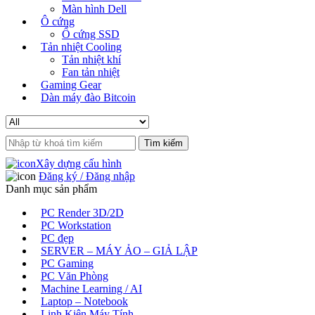
Màn hình Dell
Ô cứng
Ổ cứng SSD
Tản nhiệt Cooling
Tản nhiệt khí
Fan tản nhiệt
Gaming Gear
Dàn máy đào Bitcoin
Search
for:
Xây dựng cấu hình
Đăng ký / Đăng nhập
Danh mục sản phẩm
PC Render 3D/2D
PC Workstation
PC đẹp
SERVER – MÁY ẢO – GIẢ LẬP
PC Gaming
PC Văn Phòng
Machine Learning / AI
Laptop – Notebook
Linh Kiện Máy Tính