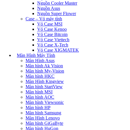
Nguồn Cooler Master
Nguồn Asus
Nguồn Super Flower
Case – Vỏ máy tính
Vỏ Case MSI
Vỏ Case Kenoo
Vỏ Case Bitcoin
Vỏ Case Viettech
Vỏ Case X-Tech
Vỏ Case XIGMATEK
Màn Hình Máy Tính
Màn Hình Asus
Màn hình Ak Vision
Màn hình My-Vision
Màn hình HKC
Màn Hình Kingview
Màn hình StartView
Màn hình MSI
Màn hình AOC
Màn hình Viewsonic
Màn hình HP
Màn hình Samsung
Màn Hình Lenovo
Màn hình GiGaByte
Màn hình HuGon