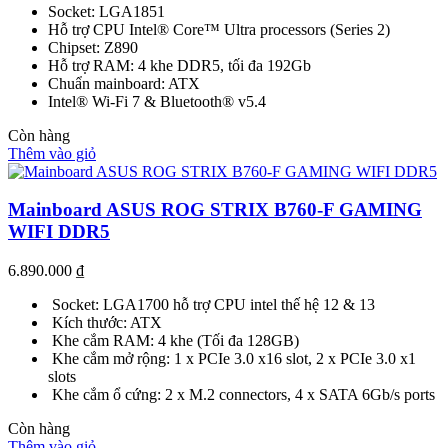
Socket: LGA1851
Hỗ trợ CPU Intel® Core™ Ultra processors (Series 2)
Chipset: Z890
Hỗ trợ RAM: 4 khe DDR5, tối đa 192Gb
Chuẩn mainboard: ATX
Intel® Wi-Fi 7 & Bluetooth® v5.4
Còn hàng
Thêm vào giỏ
Mainboard ASUS ROG STRIX B760-F GAMING
WIFI DDR5
6.890.000
₫
Socket: LGA1700 hỗ trợ CPU intel thế hệ 12 & 13
Kích thước: ATX
Khe cắm RAM: 4 khe (Tối đa 128GB)
Khe cắm mở rộng: 1 x PCIe 3.0 x16 slot, 2 x PCIe 3.0 x1
slots
Khe cắm ổ cứng: 2 x M.2 connectors, 4 x SATA 6Gb/s ports
Còn hàng
Thêm vào giỏ