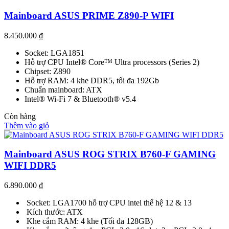
Mainboard ASUS PRIME Z890-P WIFI
8.450.000
₫
Socket: LGA1851
Hỗ trợ CPU Intel® Core™ Ultra processors (Series 2)
Chipset: Z890
Hỗ trợ RAM: 4 khe DDR5, tối đa 192Gb
Chuẩn mainboard: ATX
Intel® Wi-Fi 7 & Bluetooth® v5.4
Còn hàng
Thêm vào giỏ
Mainboard ASUS ROG STRIX B760-F GAMING
WIFI DDR5
6.890.000
₫
Socket: LGA1700 hỗ trợ CPU intel thế hệ 12 & 13
Kích thước: ATX
Khe cắm RAM: 4 khe (Tối đa 128GB)