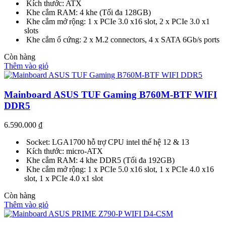
Kích thước: ATX
Khe cắm RAM: 4 khe (Tối đa 128GB)
Khe cắm mở rộng: 1 x PCIe 3.0 x16 slot, 2 x PCIe 3.0 x1
slots
Khe cắm ổ cứng: 2 x M.2 connectors, 4 x SATA 6Gb/s ports
Còn hàng
Thêm vào giỏ
Mainboard ASUS TUF Gaming B760M-BTF WIFI
DDR5
6.590.000
₫
Socket: LGA1700 hỗ trợ CPU intel thế hệ 12 & 13
Kích thước: micro-ATX
Khe cắm RAM: 4 khe DDR5 (Tối đa 192GB)
Khe cắm mở rộng: 1 x PCIe 5.0 x16 slot, 1 x PCIe 4.0 x16
slot, 1 x PCIe 4.0 x1 slot
Còn hàng
Thêm vào giỏ