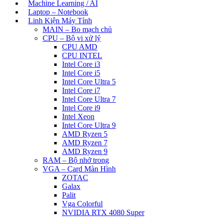
Machine Learning / AI
Laptop – Notebook
Linh Kiện Máy Tính
MAIN – Bo mạch chủ
CPU – Bộ vi xử lý
CPU AMD
CPU INTEL
Intel Core i3
Intel Core i5
Intel Core Ultra 5
Intel Core i7
Intel Core Ultra 7
Intel Core i9
Intel Xeon
Intel Core Ultra 9
AMD Ryzen 5
AMD Ryzen 7
AMD Ryzen 9
RAM – Bộ nhớ trong
VGA – Card Màn Hình
ZOTAC
Galax
Palit
Vga Colorful
NVIDIA RTX 4080 Super