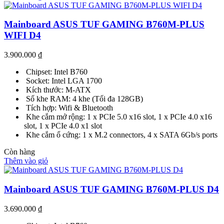
Mainboard ASUS TUF GAMING B760M-PLUS
WIFI D4
3.900.000
₫
Chipset: Intel B760
Socket: Intel LGA 1700
Kích thước: M-ATX
Số khe RAM: 4 khe (Tối đa 128GB)
Tích hợp: Wifi & Bluetooth
Khe cắm mở rộng: 1 x PCIe 5.0 x16 slot, 1 x PCIe 4.0 x16
slot, 1 x PCIe 4.0 x1 slot
Khe cắm ổ cứng: 1 x M.2 connectors, 4 x SATA 6Gb/s ports
Còn hàng
Thêm vào giỏ
Mainboard ASUS TUF GAMING B760M-PLUS D4
3.690.000
₫