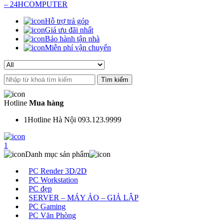
Hỗ trợ trả góp
Giá ưu đãi nhất
Bảo hành tận nhà
Miễn phí vận chuyển
Search
for:
Hotline
Mua hàng
1
Hotline Hà Nội 093.123.9999
1
Danh mục sản phẩm
PC Render 3D/2D
PC Workstation
PC đẹp
SERVER – MÁY ẢO – GIẢ LẬP
PC Gaming
PC Văn Phòng