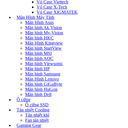
Vỏ Case Viettech
Vỏ Case X-Tech
Vỏ Case XIGMATEK
Màn Hình Máy Tính
Màn Hình Asus
Màn hình Ak Vision
Màn hình My-Vision
Màn hình HKC
Màn Hình Kingview
Màn hình StartView
Màn hình MSI
Màn hình AOC
Màn hình Viewsonic
Màn hình HP
Màn hình Samsung
Màn Hình Lenovo
Màn hình GiGaByte
Màn hình HuGon
Màn hình Dell
Ô cứng
Ổ cứng SSD
Tản nhiệt Cooling
Tản nhiệt khí
Fan tản nhiệt
Gaming Gear