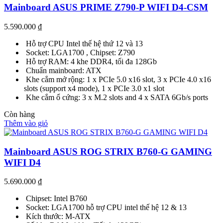
Mainboard ASUS PRIME Z790-P WIFI D4-CSM
5.590.000
₫
Hỗ trợ CPU Intel thế hệ thứ 12 và 13
Socket: LGA1700 , Chipset: Z790
Hỗ trợ RAM: 4 khe DDR4, tối đa 128Gb
Chuẩn mainboard: ATX
Khe cắm mở rộng: 1 x PCIe 5.0 x16 slot, 3 x PCIe 4.0 x16
slots (support x4 mode), 1 x PCIe 3.0 x1 slot
Khe cắm ổ cứng: 3 x M.2 slots and 4 x SATA 6Gb/s ports
Còn hàng
Thêm vào giỏ
Mainboard ASUS ROG STRIX B760-G GAMING
WIFI D4
5.690.000
₫
Chipset: Intel B760
Socket: LGA1700 hỗ trợ CPU intel thế hệ 12 & 13
Kích thước: M-ATX