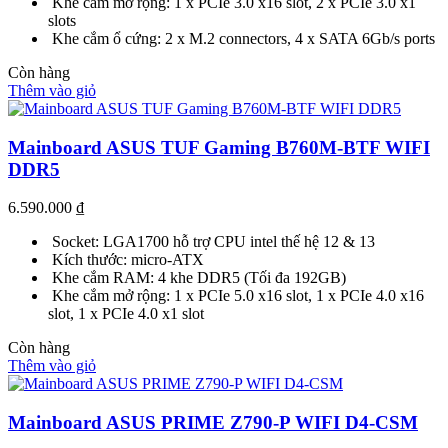
Khe cắm mở rộng: 1 x PCIe 3.0 x16 slot, 2 x PCIe 3.0 x1
slots
Khe cắm ổ cứng: 2 x M.2 connectors, 4 x SATA 6Gb/s ports
Còn hàng
Thêm vào giỏ
Mainboard ASUS TUF Gaming B760M-BTF WIFI
DDR5
6.590.000
₫
Socket: LGA1700 hỗ trợ CPU intel thế hệ 12 & 13
Kích thước: micro-ATX
Khe cắm RAM: 4 khe DDR5 (Tối đa 192GB)
Khe cắm mở rộng: 1 x PCIe 5.0 x16 slot, 1 x PCIe 4.0 x16
slot, 1 x PCIe 4.0 x1 slot
Còn hàng
Thêm vào giỏ
Mainboard ASUS PRIME Z790-P WIFI D4-CSM