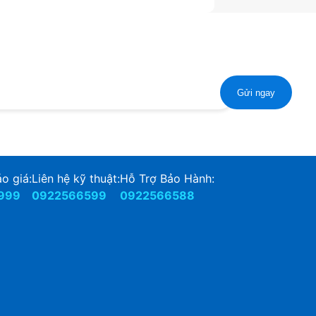
o giá:
Liên hệ kỹ thuật:
Hỗ Trợ Bảo Hành:
.999
0922566599
0922566588