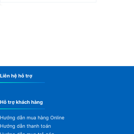
Nhận thông báo khuyến mại
hoặc tư vấn miễn phí từ 24h
Bạn hãy để lại email để không bỏ lỡ hàng ngà
sản phẩm và các chương trình khuyến mãi kh
Liên hệ hỗ trợ
Hỗ trợ khách hàng
Hướng dẫn mua hàng Online
Hướng dẫn thanh toán