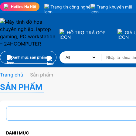
Trang tin công nghệ
Trang khuyến mãi
Hotline Hà Nội
HỖ TRỢ TRẢ GÓP
GIÁ 
Danh mục sản phẩm
Trang chủ
–
Sản phẩm
SẢN PHẨM
DANH MỤC