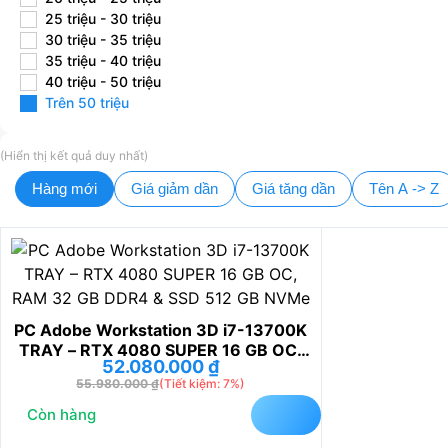
25 triệu - 30 triệu
30 triệu - 35 triệu
35 triệu - 40 triệu
40 triệu - 50 triệu
Trên 50 triệu
(Hiển thị kết quả duy nhất)
Hàng mới
Giá giảm dần
Giá tăng dần
Tên A -> Z
PC Adobe Workstation 3D i7-13700K
TRAY – RTX 4080 SUPER 16 GB OC,
52.080.000
₫
RAM 32 GB DDR4 & SSD 512 GB
55.980.000
₫
(Tiết kiệm: 7%)
NVMe
Còn hàng