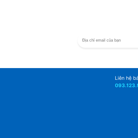
 Computer
n
ác
Liên hệ bá
093.123