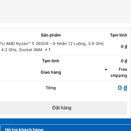
Sản phẩm
Tạm tính
PU AMD Ryzen™ 5 2600X – 6 Nhân 12 Luồng, 3.6 GHz
0
₫
 4.2 GHz, Socket AM4
× 1
Tạm tính
0
₫
Free
Giao hàng
shipping
0
₫
Tổng
Đặt hàng
Hỗ trợ khách hàng