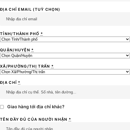
ĐỊA CHỈ EMAIL
(TUỲ CHỌN)
TỈNH/THÀNH PHỐ
*
QUẬN/HUYỆN
*
XÃ/PHƯỜNG/THỊ TRẤN
*
ĐỊA CHỈ
*
Giao hàng tới địa chỉ khác?
TÊN ĐẦY ĐỦ CỦA NGƯỜI NHẬN
*