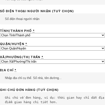
SỐ ĐIỆN THOẠI NGƯỜI NHẬN
(TUỲ CHỌN)
TỈNH/THÀNH PHỐ
*
QUẬN/HUYỆN
*
XÃ/PHƯỜNG/THỊ TRẤN
*
ĐỊA CHỈ
*
GHI CHÚ ĐƠN HÀNG
(TUỲ CHỌN)