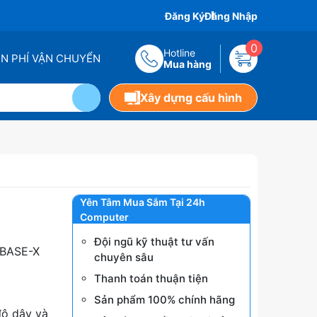
Đăng Ký
Đăng Nhập
0
Hotline
ỄN PHÍ VẬN CHUYỂN
Mua hàng
Xây dựng cấu hình
Yên Tâm Mua Sắm Tại 24h
Computer
Đội ngũ kỹ thuật tư vấn
0BASE-X
chuyên sâu
Thanh toán thuận tiện
Sản phẩm 100% chính hãng
độ dây và