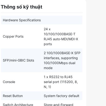
Thông số kỹ thuật
Hardware Specifications
24 x
10/100/1000BASE-T
Copper Ports
RJ45 auto-MDI/MDI-X
ports
2 100/1000BASE-X SFP
interfaces, supporting
SFP/mini-GBIC Slots
100/1000Mbps dual
mode
1 x RS232 to RJ45
Console
serial port (115200, 8,
N, 1)
Reset Button
System factory default
Switch Architecture
Store-and-Forward