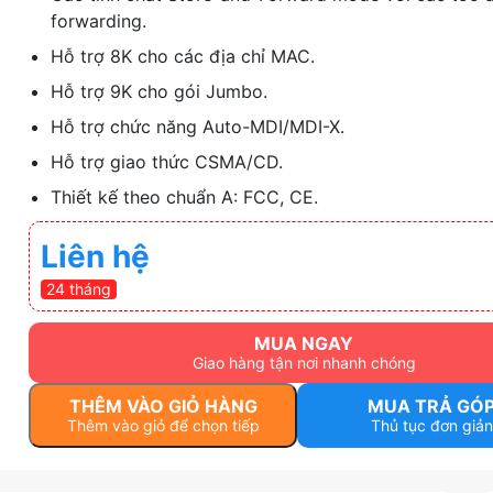
forwarding.
Hỗ trợ 8K cho các địa chỉ MAC.
Hỗ trợ 9K cho gói Jumbo.
Hỗ trợ chức năng Auto-MDI/MDI-X.
Hỗ trợ giao thức CSMA/CD.
Thiết kế theo chuẩn A: FCC, CE.
Liên hệ
24 tháng
MUA NGAY
Giao hàng tận nơi nhanh chóng
THÊM VÀO GIỎ HÀNG
MUA TRẢ GÓ
Thêm vào giỏ để chọn tiếp
Thủ tục đơn giản