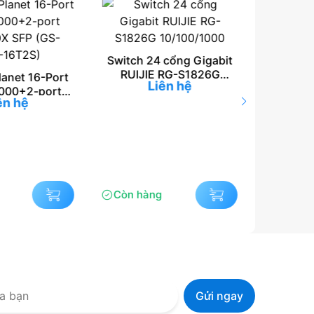
возможность испытать удачу без
стартовых инвестиций. Если вас
заинтересовала подобная перспектива,
Switch 24 cổng Gigabit
рекомендую посетить сайт, предлагающий
RUIJIE RG-S1826G
anet 16-Port
бездепозитный бонус за регистрацию.
Liên hệ
10/100/1000
1000+2-port
Получение таких преимуществ позволяет
ên hệ
0X SFP (GS-
ознакомиться […]
-16T2S)
Card LA
Gigabit 
Port N
Còn hàng
Còn hà