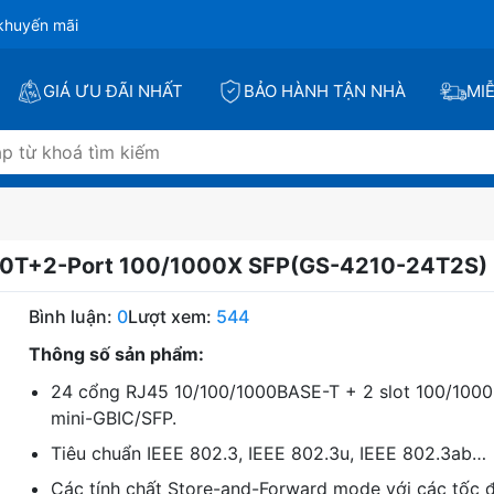
khuyến mãi
GIÁ ƯU ĐÃI NHẤT
BẢO HÀNH TẬN NHÀ
MI
00T+2-Port 100/1000X SFP(GS-4210-24T2S)
Bình luận:
0
Lượt xem:
544
Thông số sản phẩm:
24 cổng RJ45 10/100/1000BASE-T + 2 slot 100/100
mini-GBIC/SFP.
Tiêu chuẩn IEEE 802.3, IEEE 802.3u, IEEE 802.3ab…
Các tính chất Store-and-Forward mode với các tốc 