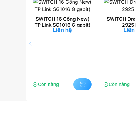
SWITCH 16 Cổng New(
SWITCH Dray
TP Link SG1016 Gigabit)
2925 
Liên hệ
Liên
er 2 Port
+ PCIe –
ệ
nce LAN
r
Còn hàng
Còn hàng
Nhận thông báo khuyế
hoặc tư vấn miễn phí
Bạn hãy để lại email để không bỏ 