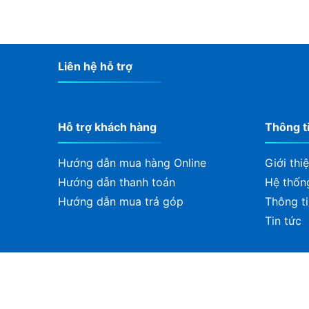
sản phẩm và các chương trình kh
Liên hệ hỗ trợ
Hỗ trợ khách hàng
Thông t
Hướng dẫn mua hàng Online
Giới thi
Hướng dẫn thanh toán
Hệ thốn
Hướng dẫn mua trả góp
Thông ti
Tin tức
CÔNG TY TNHH ĐẦU TƯ CÔNG NGHỆ MÁY TÍNH 2
Mã số thuế: 0107887352