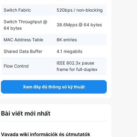
Switch Fabric
52Gbps / non-blocking
Switch Throughput @
38.6Mpps @ 64 bytes
64 bytes
MAC Address Table
8K entries
Shared Data Buffer
4.1 megabits
IEEE 802.3x pause
Flow Control
frame for full-duplex
Xem đầy đủ thông số kỹ thuật
Bài viết mới nhất
Vavada wiki információk és útmutatók