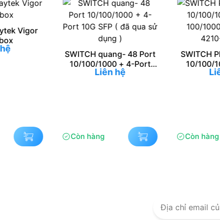
tek Vigor
box
 hệ
SWITCH quang- 48 Port
SWITCH Pl
10/100/1000 + 4-Port
10/100/
Liên hệ
Li
10G SFP ( đã qua sử
100/100
dụng )
4210
Còn hàng
Còn hàng
n mại
 từ 24h Computer
lỡ hàng ngàn