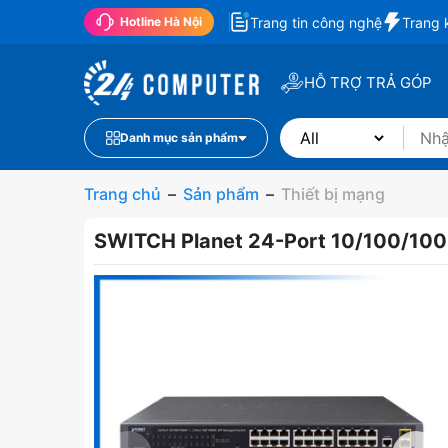
Trang tin công nghệ
Trang 
Hotline Hà Nội
HỖ TRỢ TRẢ GÓP
Danh mục sản phẩm
Trang chủ
–
Sản phẩm
–
Thiết bị mạng
SWITCH Planet 24-Port 10/100/10