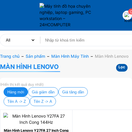
Trang chủ
–
Sản phẩm
–
Màn Hình Máy Tính
–
Màn Hình Lenovo
MÀN HÌNH LENOVO
Lọc
(Hiển thị kết quả duy nhất)
Hàng mới
Giá giảm dần
Giá tăng dần
Tên A -> Z
Tên Z -> A
Màn Hình Lenovo Y27FA 27 Inch Cong