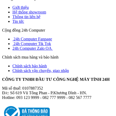
Giới thiệu
Hệ thống showroom
Thông tin liên hệ
Tin tức
Cộng đồng 24h Computer
24h Computer Fanpage
24h Computer Tik Tok
24h Computer Zalo OA
Chính sách mua hàng và bảo hành
Chính sách bảo hành
Chính sách vận chuyển, giao nhận
CÔNG TY TNHH ĐẦU TƯ CÔNG NGHỆ MÁY TÍNH 24H
Mã số thuế: 0107887352
Đ/c: Số 619 Vũ Tông Phan - P.Khương Đình - HN.
Hotline: 093 123 9999 - 082 777 9999 - 082 567 7777