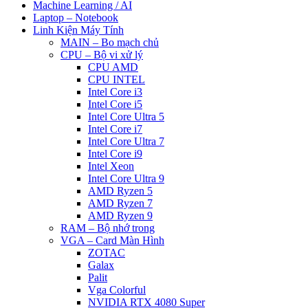
Machine Learning / AI
Laptop – Notebook
Linh Kiện Máy Tính
MAIN – Bo mạch chủ
CPU – Bộ vi xử lý
CPU AMD
CPU INTEL
Intel Core i3
Intel Core i5
Intel Core Ultra 5
Intel Core i7
Intel Core Ultra 7
Intel Core i9
Intel Xeon
Intel Core Ultra 9
AMD Ryzen 5
AMD Ryzen 7
AMD Ryzen 9
RAM – Bộ nhớ trong
VGA – Card Màn Hình
ZOTAC
Galax
Palit
Vga Colorful
NVIDIA RTX 4080 Super