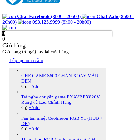
Chat Facebook
(8h00 - 20h00)
Chat Zalo
(8h00 -
20h00)
093.123.9999
(8h00 - 20h00)
0
0
Giỏ hàng
Giỏ hàng trống
Quay lại cửa hàng
Tiếp tục mua sắm
GHẾ GAME S600 CHÂN XOAY MÀU
ĐEN
0
₫
+
Add
Tai nghe chuyên game EXAVP EX820V
Rung và Led Chính Hãng
0
₫
+
Add
Fan tản nhiệt Coolmoon RGB Y1 (HUB +
ĐK)
0
₫
+
Add
Thanh Led RGB Coolmoon Sáng 2 Mặt,