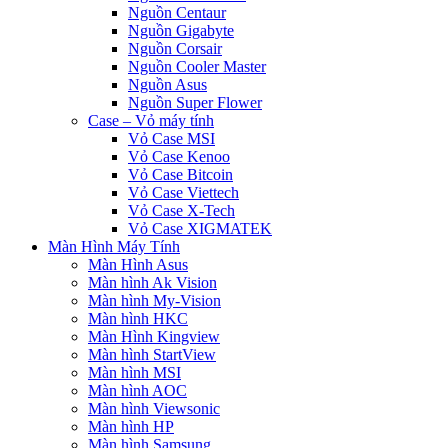
Nguồn Centaur
Nguồn Gigabyte
Nguồn Corsair
Nguồn Cooler Master
Nguồn Asus
Nguồn Super Flower
Case – Vỏ máy tính
Vỏ Case MSI
Vỏ Case Kenoo
Vỏ Case Bitcoin
Vỏ Case Viettech
Vỏ Case X-Tech
Vỏ Case XIGMATEK
Màn Hình Máy Tính
Màn Hình Asus
Màn hình Ak Vision
Màn hình My-Vision
Màn hình HKC
Màn Hình Kingview
Màn hình StartView
Màn hình MSI
Màn hình AOC
Màn hình Viewsonic
Màn hình HP
Màn hình Samsung