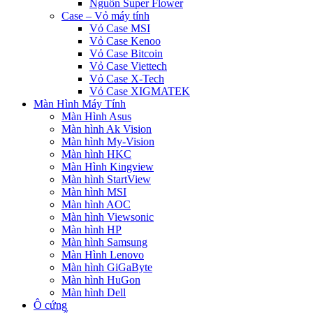
Nguồn Super Flower
Case – Vỏ máy tính
Vỏ Case MSI
Vỏ Case Kenoo
Vỏ Case Bitcoin
Vỏ Case Viettech
Vỏ Case X-Tech
Vỏ Case XIGMATEK
Màn Hình Máy Tính
Màn Hình Asus
Màn hình Ak Vision
Màn hình My-Vision
Màn hình HKC
Màn Hình Kingview
Màn hình StartView
Màn hình MSI
Màn hình AOC
Màn hình Viewsonic
Màn hình HP
Màn hình Samsung
Màn Hình Lenovo
Màn hình GiGaByte
Màn hình HuGon
Màn hình Dell
Ô cứng