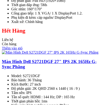
Độ phân giải: Full HD (1920×1080)
Thời gian đáp ứng: 5Ms
Góc nhìn: 160°/170°
Cổng giao tiếp: 1 X VGA/ 1 X DisplayPort 1.2.
Phụ kiện đi kèm: cáp nguồn/ DisplayPort
Xuất xứ: Chính hãng
Hết Hàng
Liên hệ
Còn hàng
Thêm vào giỏ
Màn Hình Dell S2721DGF 27″ IPS 2K 165Hz G-
Sync Phẳng
Model: S2721DGF
Bảo hành: 36 Tháng
Kích thước: 27 inch
Độ phân giải: 2K QHD 2560 x 1440 ( 16 : 9 )
Tấm nền: IPS
Tần số quét: HDMI : 144 Hz; DP : 165 Hz
Thời gian phản hồi: 1ms