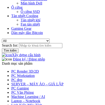
Màn hình Dell
Ô cứng
Ổ cứng SSD
Tản nhiệt Cooling
Tản nhiệt khí
Fan tản nhiệt
Gaming Gear
Dàn máy đào Bitcoin
Search for:
Xây dựng cấu hình
Đăng ký / Đăng nhập
Danh mục sản phẩm
PC Render 3D/2D
PC Workstation
PC đẹp
SERVER – MÁY ẢO – GIẢ LẬP
PC Gaming
PC Văn Phòng
Machine Learning / AI
Laptop – Notebook