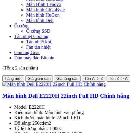
Màn Hình Lenovo
Màn hình GiGaByte
Màn hình HuGon
Màn hình Dell
Ô cứng
Ổ cứng SSD
Tản nhiệt Cooling
Tản nhiệt khí
Fan tản nhiệt
Gaming Gear
Dàn máy đào Bitcoin
(Tổng 2 sản phẩm)
Hàng mới
Giá giảm dần
Giá tăng dần
Tên A -> Z
Tên Z -> A
Màn hình Dell E2220H 22inch Full HD Chính hãng
Model: E2220H
Kiểu màn hình: Màn hình văn phòng
Kích thước màn hình: 22Inch LED
Độ sáng: 250cd/m2
Tỷ lệ tương phản: 1.000:1