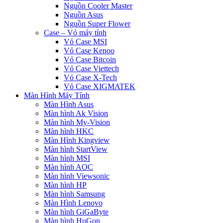
Nguồn Cooler Master
Nguồn Asus
Nguồn Super Flower
Case – Vỏ máy tính
Vỏ Case MSI
Vỏ Case Kenoo
Vỏ Case Bitcoin
Vỏ Case Viettech
Vỏ Case X-Tech
Vỏ Case XIGMATEK
Màn Hình Máy Tính
Màn Hình Asus
Màn hình Ak Vision
Màn hình My-Vision
Màn hình HKC
Màn Hình Kingview
Màn hình StartView
Màn hình MSI
Màn hình AOC
Màn hình Viewsonic
Màn hình HP
Màn hình Samsung
Màn Hình Lenovo
Màn hình GiGaByte
Màn hình HuGon