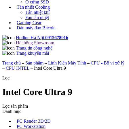
Ổ cứng SSD
Tản nhiệt Cooling
Tản nhiệt khí
Fan tản nhiệt
Gaming Gear
Dàn máy đào Bitcoin
Hotline Hà Nội
0915678916
Hệ thống Showroom
Trang tin công nghệ
Trang khuyến mãi
Trang chủ
–
Sản phẩm
–
Linh Kiện Máy Tính
–
CPU - Bộ vi xử lý
–
CPU INTEL
–
Intel Core Ultra 9
Lọc
Intel Core Ultra 9
Lọc sản phẩm
Danh mục
PC Render 3D/2D
PC Workstation