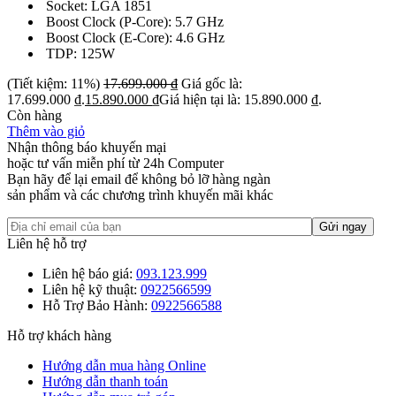
Socket: LGA 1851
Boost Clock (P-Core): 5.7 GHz
Boost Clock (E-Core): 4.6 GHz
TDP: 125W
(Tiết kiệm: 11%)
17.699.000
₫
Giá gốc là:
17.699.000 ₫.
15.890.000
₫
Giá hiện tại là: 15.890.000 ₫.
Còn hàng
Thêm vào giỏ
Nhận thông báo khuyến mại
hoặc tư vấn miễn phí từ 24h Computer
Bạn hãy để lại email để không bỏ lỡ hàng ngàn
sản phẩm và các chương trình khuyến mãi khác
Liên hệ hỗ trợ
Liên hệ báo giá:
093.123.999
Liên hệ kỹ thuật:
0922566599
Hỗ Trợ Bảo Hành:
0922566588
Hỗ trợ khách hàng
Hướng dẫn mua hàng Online
Hướng dẫn thanh toán