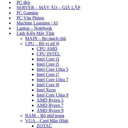
PC đẹp
SERVER – MÁY ẢO – GIẢ LẬP
PC Gaming
PC Văn Phòng
Machine Learning / AI
Laptop – Notebook
Linh Kiện Máy Tính
MAIN – Bo mạch chủ
CPU – Bộ vi xử lý
CPU AMD
CPU INTEL
Intel Core i3
Intel Core i5
Intel Core Ultra 5
Intel Core i7
Intel Core Ultra 7
Intel Core i9
Intel Xeon
Intel Core Ultra 9
AMD Ryzen 5
AMD Ryzen 7
AMD Ryzen 9
RAM – Bộ nhớ trong
VGA – Card Màn Hình
ZOTAC