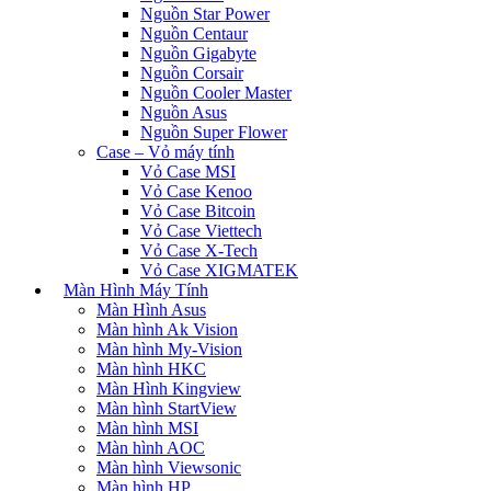
Nguồn Star Power
Nguồn Centaur
Nguồn Gigabyte
Nguồn Corsair
Nguồn Cooler Master
Nguồn Asus
Nguồn Super Flower
Case – Vỏ máy tính
Vỏ Case MSI
Vỏ Case Kenoo
Vỏ Case Bitcoin
Vỏ Case Viettech
Vỏ Case X-Tech
Vỏ Case XIGMATEK
Màn Hình Máy Tính
Màn Hình Asus
Màn hình Ak Vision
Màn hình My-Vision
Màn hình HKC
Màn Hình Kingview
Màn hình StartView
Màn hình MSI
Màn hình AOC
Màn hình Viewsonic
Màn hình HP