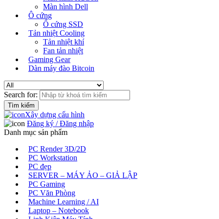
Màn hình Dell
Ô cứng
Ổ cứng SSD
Tản nhiệt Cooling
Tản nhiệt khí
Fan tản nhiệt
Gaming Gear
Dàn máy đào Bitcoin
Search for:
Xây dựng cấu hình
Đăng ký / Đăng nhập
Danh mục sản phẩm
PC Render 3D/2D
PC Workstation
PC đẹp
SERVER – MÁY ẢO – GIẢ LẬP
PC Gaming
PC Văn Phòng
Machine Learning / AI
Laptop – Notebook