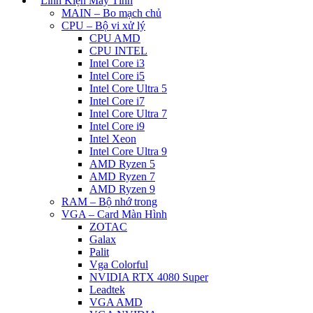
Linh Kiện Máy Tính
MAIN – Bo mạch chủ
CPU – Bộ vi xử lý
CPU AMD
CPU INTEL
Intel Core i3
Intel Core i5
Intel Core Ultra 5
Intel Core i7
Intel Core Ultra 7
Intel Core i9
Intel Xeon
Intel Core Ultra 9
AMD Ryzen 5
AMD Ryzen 7
AMD Ryzen 9
RAM – Bộ nhớ trong
VGA – Card Màn Hình
ZOTAC
Galax
Palit
Vga Colorful
NVIDIA RTX 4080 Super
Leadtek
VGA AMD