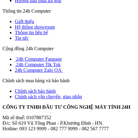
Hướng dẫn mua trả góp
Thông tin 24h Computer
Giới thiệu
Hệ thống showroom
Thông tin liên hệ
Tin tức
Cộng đồng 24h Computer
24h Computer Fanpage
24h Computer Tik Tok
24h Computer Zalo OA
Chính sách mua hàng và bảo hành
Chính sách bảo hành
Chính sách vận chuyển, giao nhận
CÔNG TY TNHH ĐẦU TƯ CÔNG NGHỆ MÁY TÍNH 24H
Mã số thuế: 0107887352
Đ/c: Số 619 Vũ Tông Phan - P.Khương Đình - HN.
Hotline: 093 123 9999 - 082 777 9999 - 082 567 7777