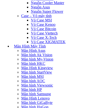
Nguồn Cooler Master
Nguồn Asus
Nguồn Super Flower
Case – Vỏ máy tính
Vỏ Case MSI
Vỏ Case Kenoo
Vỏ Case Bitcoin
Vỏ Case Viettech
Vỏ Case X-Tech
Vỏ Case XIGMATEK
Màn Hình Máy Tính
Màn Hình Asus
Màn hình Ak Vision
Màn hình My-Vision
Màn hình HKC
Màn Hình Kingview
Màn hình StartView
Màn hình MSI
Màn hình AOC
Màn hình Viewsonic
Màn hình HP
Màn hình Samsung
Màn Hình Lenovo
Màn hình GiGaByte
Màn hình HuGon