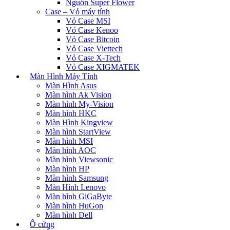
Nguồn Super Flower
Case – Vỏ máy tính
Vỏ Case MSI
Vỏ Case Kenoo
Vỏ Case Bitcoin
Vỏ Case Viettech
Vỏ Case X-Tech
Vỏ Case XIGMATEK
Màn Hình Máy Tính
Màn Hình Asus
Màn hình Ak Vision
Màn hình My-Vision
Màn hình HKC
Màn Hình Kingview
Màn hình StartView
Màn hình MSI
Màn hình AOC
Màn hình Viewsonic
Màn hình HP
Màn hình Samsung
Màn Hình Lenovo
Màn hình GiGaByte
Màn hình HuGon
Màn hình Dell
Ô cứng