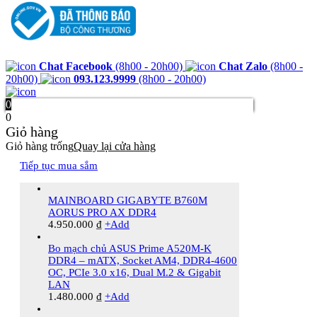
Chat Facebook
(8h00 - 20h00)
Chat Zalo
(8h00 -
20h00)
093.123.9999
(8h00 - 20h00)
0
0
Giỏ hàng
Giỏ hàng trống
Quay lại cửa hàng
Tiếp tục mua sắm
MAINBOARD GIGABYTE B760M
AORUS PRO AX DDR4
4.950.000
₫
+
Add
Bo mạch chủ ASUS Prime A520M-K
DDR4 – mATX, Socket AM4, DDR4-4600
OC, PCIe 3.0 x16, Dual M.2 & Gigabit
LAN
1.480.000
₫
+
Add