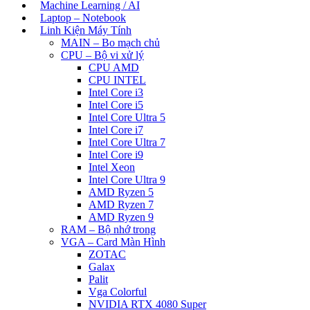
Machine Learning / AI
Laptop – Notebook
Linh Kiện Máy Tính
MAIN – Bo mạch chủ
CPU – Bộ vi xử lý
CPU AMD
CPU INTEL
Intel Core i3
Intel Core i5
Intel Core Ultra 5
Intel Core i7
Intel Core Ultra 7
Intel Core i9
Intel Xeon
Intel Core Ultra 9
AMD Ryzen 5
AMD Ryzen 7
AMD Ryzen 9
RAM – Bộ nhớ trong
VGA – Card Màn Hình
ZOTAC
Galax
Palit
Vga Colorful
NVIDIA RTX 4080 Super