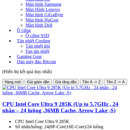
Màn hình Samsung
Màn Hình Lenovo
Màn hình GiGaByte
Màn hình HuGon
Màn hình Dell
Ô cứng
Ổ cứng SSD
Tản nhiệt Cooling
Tản nhiệt khí
Fan tản nhiệt
Gaming Gear
Dàn máy đào Bitcoin
(Hiển thị kết quả duy nhất)
Hàng mới
Giá giảm dần
Giá tăng dần
Tên A -> Z
Tên Z -> A
CPU Intel Core Ultra 9 285K (Up to 5.7GHz , 24
nhân – 24 luồng ,36MB Cache, Arrow Lake -S)
CPU Intel Core Ultra 9 285K
Số nhân/luồng: 24(8P-Core|16E-Core)/24 luồng