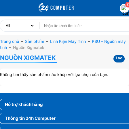
Trang chủ
–
Sản phẩm
–
Linh Kiện Máy Tính
–
PSU – Nguồn máy
tính
–
Nguồn Xigmatek
NGUỒN XIGMATEK
Lọc
Không tìm thấy sản phẩm nào khớp với lựa chọn của bạn.
Hỗ trợ khách hàng
Thông tin 24h Computer