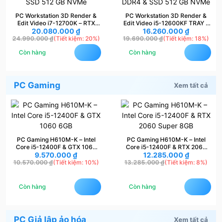
PC Workstation 3D Render &
PC Workstation 3D Render &
Edit Video i7-12700K – RTX
Edit Video i5-12600KF TRAY –
3060 12 GB OC, RAM 16 GB
20.080.000
₫
RTX 3060 12 GB OC, RAM 16
16.260.000
₫
DDR4 & SSD 512 GB NVMe
GB DDR4 & SSD 512 GB NVMe
24.990.000
₫
(Tiết kiệm: 20%)
19.690.000
₫
(Tiết kiệm: 18%)
Còn hàng
Còn hàng
PC Gaming
Xem tất cả
PC Gaming H610M-K – Intel
PC Gaming H610M-K – Intel
Core i5-12400F & GTX 1060
Core i5-12400F & RTX 2060
9.570.000
6GB
₫
12.285.000
Super 8GB
₫
10.570.000
₫
(Tiết kiệm: 10%)
13.285.000
₫
(Tiết kiệm: 8%)
Còn hàng
Còn hàng
PC Giả lập ảo hóa
Xem tất cả