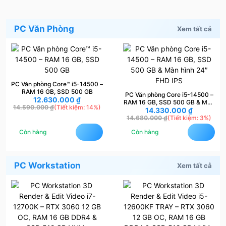
PC Văn Phòng
Xem tất cả
PC Văn phòng Core™ i5-14500 –
RAM 16 GB, SSD 500 GB
PC Văn phòng Core i5-14500 –
12.630.000
₫
RAM 16 GB, SSD 500 GB & Màn
14.590.000
₫
(Tiết kiệm: 14%)
hình 24″ FHD IPS
14.330.000
₫
14.680.000
₫
(Tiết kiệm: 3%)
Còn hàng
Còn hàng
PC Workstation
Xem tất cả