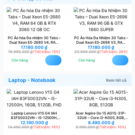
PC Ảo hóa Đa nhiệm 30 Tabs –
PC Ảo Hóa Đa Nhiệm 30 Tabs –
Dual Xeon E5-2680 V4, RAM
Dual Xeon E5-2696 V3, RAM
64 GB & RTX 3060 12 GB OC
17.180.000
₫
96 GB & GTX 1660 SUPER
17.180.000
₫
19.990.000
₫
(Tiết kiệm: 15%)
23.689.000
₫
(Tiết kiệm: 28%)
Còn hàng
Còn hàng
Laptop - Notebook
Xem tất cả
Laptop Lenovo V15 G4 IAH
Acer Aspire Go 15 AG15-31P-
83FS0032VN – i5-12500H,
32U6 – Core i3-N305, 8GB,
16GB, 512GB, FHD
12.190.000
₫
8.490.000
512GB
₫
14.490.000
₫
(Tiết kiệm: 16%)
9.990.000
₫
(Tiết kiệm: 16%)