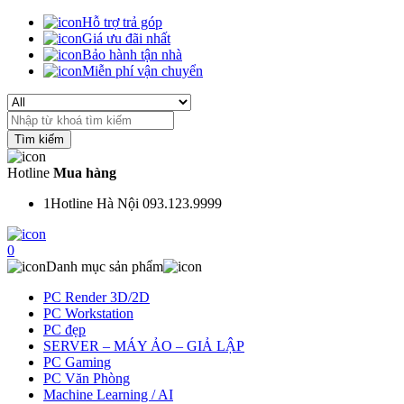
Hỗ trợ trả góp
Giá ưu đãi nhất
Bảo hành tận nhà
Miễn phí vận chuyển
Search
for:
Hotline
Mua hàng
1
Hotline Hà Nội 093.123.9999
0
Danh mục sản phẩm
PC Render 3D/2D
PC Workstation
PC đẹp
SERVER – MÁY ẢO – GIẢ LẬP
PC Gaming
PC Văn Phòng
Machine Learning / AI