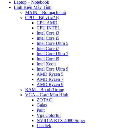
Laptop – Notebook
Linh Kiện Máy Tính
MAIN – Bo mạch chủ
CPU – Bộ vi xử lý
CPU AMD
CPU INTEL
Intel Core i3
Intel Core i5
Intel Core Ultra 5
Intel Core i7
Intel Core Ultra 7
Intel Core i9
Intel Xeon
Intel Core Ultra 9
AMD Ryzen 5
AMD Ryzen 7
AMD Ryzen 9
RAM – Bộ nhớ trong
VGA – Card Màn Hình
ZOTAC
Galax
Palit
Vga Colorful
NVIDIA RTX 4080 Super
Leadtek