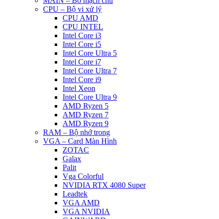
MAIN – Bo mạch chủ
CPU – Bộ vi xử lý
CPU AMD
CPU INTEL
Intel Core i3
Intel Core i5
Intel Core Ultra 5
Intel Core i7
Intel Core Ultra 7
Intel Core i9
Intel Xeon
Intel Core Ultra 9
AMD Ryzen 5
AMD Ryzen 7
AMD Ryzen 9
RAM – Bộ nhớ trong
VGA – Card Màn Hình
ZOTAC
Galax
Palit
Vga Colorful
NVIDIA RTX 4080 Super
Leadtek
VGA AMD
VGA NVIDIA