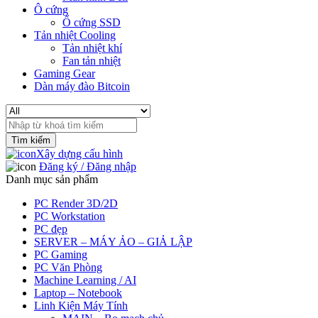
Ô cứng
Ổ cứng SSD
Tản nhiệt Cooling
Tản nhiệt khí
Fan tản nhiệt
Gaming Gear
Dàn máy đào Bitcoin
Search
for:
Xây dựng cấu hình
Đăng ký / Đăng nhập
Danh mục sản phẩm
PC Render 3D/2D
PC Workstation
PC đẹp
SERVER – MÁY ẢO – GIẢ LẬP
PC Gaming
PC Văn Phòng
Machine Learning / AI
Laptop – Notebook
Linh Kiện Máy Tính