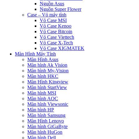
Nguồn Asus
Nguồn Super Flower
Case – Vỏ máy tính
Vỏ Case MSI
Vỏ Case Kenoo
Vỏ Case Bitcoin
Vỏ Case Viettech
Vỏ Case X-Tech
Vỏ Case XIGMATEK
Màn Hình Máy Tính
Màn Hình Asus
Màn hình Ak Vision
Màn hình My-Vision
Màn hình HKC
Màn Hình Kingview
Màn hình StartView
Màn hình MSI
Màn hình AOC
Màn hình Viewsonic
Màn hình HP
Màn hình Samsung
Màn Hình Lenovo
Màn hình GiGaByte
Màn hình HuGon
Màn hình Dell