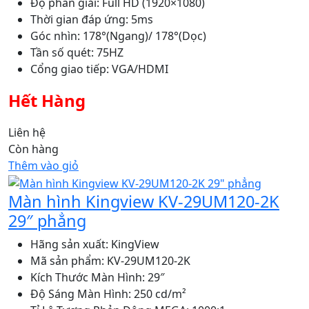
Độ phân giải: Full HD (1920×1080)
Thời gian đáp ứng: 5ms
Góc nhìn: 178°(Ngang)/ 178°(Dọc)
Tần số quét: 75HZ
Cổng giao tiếp: VGA/HDMI
Hết Hàng
Liên hệ
Còn hàng
Thêm vào giỏ
Màn hình Kingview KV-29UM120-2K
29″ phẳng
Hãng sản xuất: KingView
Mã sản phẩm: KV-29UM120-2K
Kích Thước Màn Hình: 29″
Độ Sáng Màn Hình: 250 cd/m²