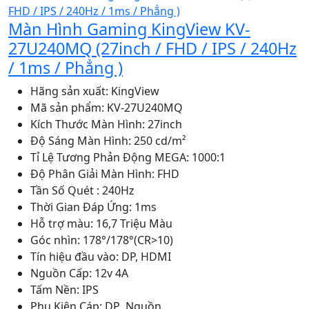
Màn Hình Gaming KingView KV-
27U240MQ (27inch / FHD / IPS / 240Hz
/ 1ms / Phẳng )
Hãng sản xuất: KingView
Mã sản phẩm: KV-27U240MQ
Kích Thước Màn Hình: 27inch
Độ Sáng Màn Hình: 250 cd/m²
Tỉ Lệ Tương Phản Động MEGA: 1000:1
Độ Phân Giải Màn Hình: FHD
Tần Số Quét : 240Hz
Thời Gian Đáp Ứng: 1ms
Hỗ trợ màu: 16,7 Triệu Màu
Góc nhìn: 178°/178°(CR>10)
Tín hiệu đầu vào: DP, HDMI
Nguồn Cấp: 12v 4A
Tấm Nền: IPS
Phụ Kiện Cáp: DP ,Nguồn