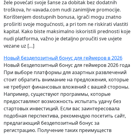
žele povećati svoje šanse za dobitak bez dodatnih
troškova, hr-vavada.com nudi zanimljive promocije.
Korištenjem dostupnih bonusa, igrači mogu znatno
proširiti svoje mogućnosti, a pri tom ne riskirati vlastiti
kapital. Kako biste maksimalno iskoristili prednosti koje
nudi platforma, važno je detaljno proučiti sve uvjete
vezane uz […]
Новый бездепозитный бонус для геймеров в 2026
Новый бездепозитный бонус для геймеров 2026 года
При выборе платформы для азартных развлечений
стоит обратить внимание на предложения, которые
не требуют финансовых вложений с вашей стороны.
Например, существуют программы, которые
предоставляют возможность испытать удачу без
стартовых инвестиций. Если вас заинтересовала
подобная перспектива, рекомендую посетить сайт,
предлагающий бездепозитный бонус за
регистрацию. Получение таких преимуществ