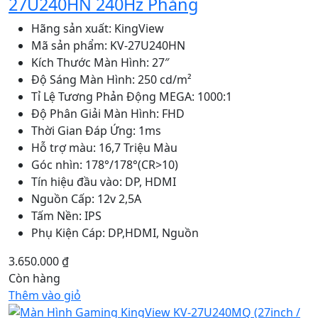
27U240HN 240Hz Phẳng
Hãng sản xuất: KingView
Mã sản phẩm: KV-27U240HN
Kích Thước Màn Hình: 27″
Độ Sáng Màn Hình: 250 cd/m²
Tỉ Lệ Tương Phản Động MEGA: 1000:1
Độ Phân Giải Màn Hình: FHD
Thời Gian Đáp Ứng: 1ms
Hỗ trợ màu: 16,7 Triệu Màu
Góc nhìn: 178°/178°(CR>10)
Tín hiệu đầu vào: DP, HDMI
Nguồn Cấp: 12v 2,5A
Tấm Nền: IPS
Phụ Kiện Cáp: DP,HDMI, Nguồn
3.650.000
₫
Còn hàng
Thêm vào giỏ