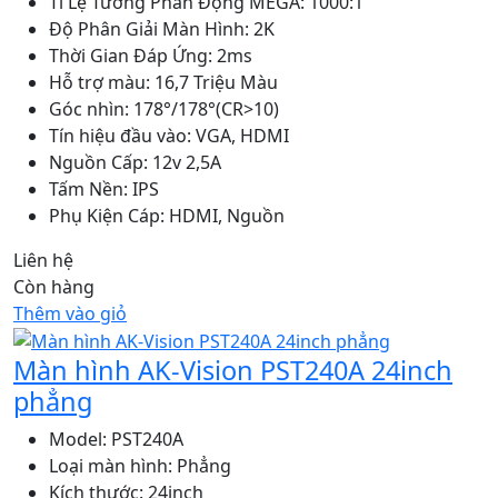
Tỉ Lệ Tương Phản Động MEGA: 1000:1
Độ Phân Giải Màn Hình: 2K
Thời Gian Đáp Ứng: 2ms
Hỗ trợ màu: 16,7 Triệu Màu
Góc nhìn: 178°/178°(CR>10)
Tín hiệu đầu vào: VGA, HDMI
Nguồn Cấp: 12v 2,5A
Tấm Nền: IPS
Phụ Kiện Cáp: HDMI, Nguồn
Liên hệ
Còn hàng
Thêm vào giỏ
Màn hình AK-Vision PST240A 24inch
phẳng
Model: PST240A
Loại màn hình: Phẳng
Kích thước: 24inch