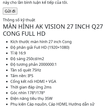
này cho lần bình luận kế tiếp của tôi.
Thông số kỹ thuật
MÀN HÌNH AK VISION 27 INCH Q27
CONG FULL HD
Kích thước màn hình 27 inch Cong
Độ phân giải Full HD (1920×1080)
Tỉ lệ 16:9
Độ sáng 250cd/m2
Độ tương phản 2000000:1
Tần số quét 75Hz
Tấm nền: IPS
Cổng kết nối HDMI + VGA
Thời gian đáp ứng 2ms
Góc nhìn 178°/178°
Điện năng tiêu thụ 35W
Phụ kiện Cáp nguồn, Cáp HDMI, Hướng dẫn sử