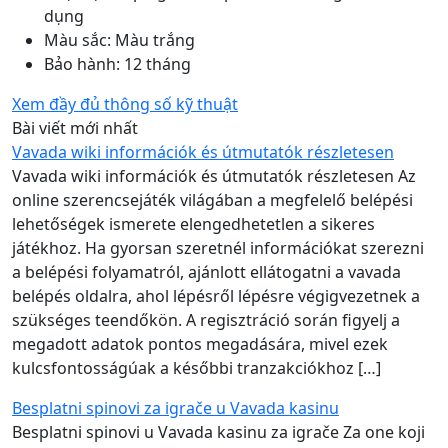
dụng
Màu sắc: Màu trắng
Bảo hành: 12 tháng
Xem đầy đủ thông số kỹ thuật
Bài viết mới nhất
Vavada wiki információk és útmutatók részletesen
Vavada wiki információk és útmutatók részletesen Az
online szerencsejáték világában a megfelelő belépési
lehetőségek ismerete elengedhetetlen a sikeres
játékhoz. Ha gyorsan szeretnél információkat szerezni
a belépési folyamatról, ajánlott ellátogatni a vavada
belépés oldalra, ahol lépésről lépésre végigvezetnek a
szükséges teendőkön. A regisztráció során figyelj a
megadott adatok pontos megadására, mivel ezek
kulcsfontosságúak a későbbi tranzakciókhoz […]
Besplatni spinovi za igrače u Vavada kasinu
Besplatni spinovi u Vavada kasinu za igrače Za one koji