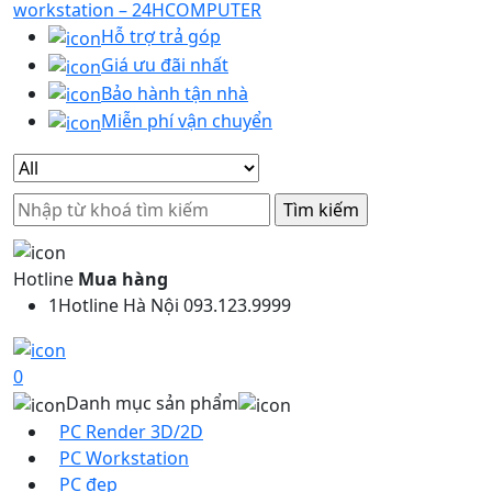
Hỗ trợ trả góp
Giá ưu đãi nhất
Bảo hành tận nhà
Miễn phí vận chuyển
Search
for:
Hotline
Mua hàng
1
Hotline Hà Nội 093.123.9999
0
Danh mục sản phẩm
PC Render 3D/2D
PC Workstation
PC đẹp