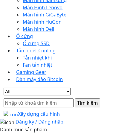
Màn hình Samsung
Màn Hình Lenovo
Màn hình GiGaByte
Màn hình HuGon
Màn hình Dell
Ô cứng
Ổ cứng SSD
Tản nhiệt Cooling
Tản nhiệt khí
Fan tản nhiệt
Gaming Gear
Dàn máy đào Bitcoin
Search
for:
Xây dựng cấu hình
Đăng ký / Đăng nhập
Danh mục sản phẩm