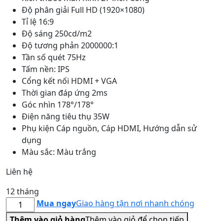
Độ phân giải Full HD (1920×1080)
Tỉ lệ 16:9
Độ sáng 250cd/m2
Độ tương phản 2000000:1
Tần số quét 75Hz
Tấm nền: IPS
Cổng kết nối HDMI + VGA
Thời gian đáp ứng 2ms
Góc nhìn 178°/178°
Điện năng tiêu thụ 35W
Phụ kiện Cáp nguồn, Cáp HDMI, Hướng dẫn sử
dụng
Màu sắc: Màu trắng
Liên hệ
12 tháng
MÀN
Mua ngay
Giao hàng tận nơi nhanh chóng
HÌNH
Thêm vào giỏ hàng
Thêm vào giỏ để chọn tiếp