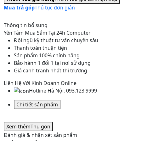
AK
Mua trả góp
Thủ tục đơn giản
VISION
27
Thông tin bổ sung
INCH
Yên Tâm Mua Sắm Tại 24h Computer
Q27
Đội ngũ kỹ thuật tư vấn chuyên sâu
CONG
Thanh toán thuận tiện
FULL
Sản phẩm 100% chính hãng
HD
Bảo hành 1 đổi 1 tại nơi sử dụng
số
Giá cạnh tranh nhất thị trường
lượng
Liên Hệ Với Kinh Doanh Online
Hotline Hà Nội:
093.123.9999
Chi tiết sản phẩm
Xem thêm
Thu gọn
Đánh giá & nhận xét sản phẩm