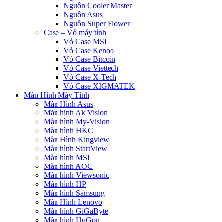
Nguồn Cooler Master
Nguồn Asus
Nguồn Super Flower
Case – Vỏ máy tính
Vỏ Case MSI
Vỏ Case Kenoo
Vỏ Case Bitcoin
Vỏ Case Viettech
Vỏ Case X-Tech
Vỏ Case XIGMATEK
Màn Hình Máy Tính
Màn Hình Asus
Màn hình Ak Vision
Màn hình My-Vision
Màn hình HKC
Màn Hình Kingview
Màn hình StartView
Màn hình MSI
Màn hình AOC
Màn hình Viewsonic
Màn hình HP
Màn hình Samsung
Màn Hình Lenovo
Màn hình GiGaByte
Màn hình HuGon