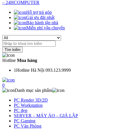
Hỗ trợ trả góp
Giá ưu đãi nhất
Bảo hành tận nhà
Miễn phí vận chuyển
Search
for:
Hotline
Mua hàng
1
Hotline Hà Nội 093.123.9999
0
Danh mục sản phẩm
PC Render 3D/2D
PC Workstation
PC đẹp
SERVER – MÁY ẢO – GIẢ LẬP
PC Gaming
PC Văn Phòng