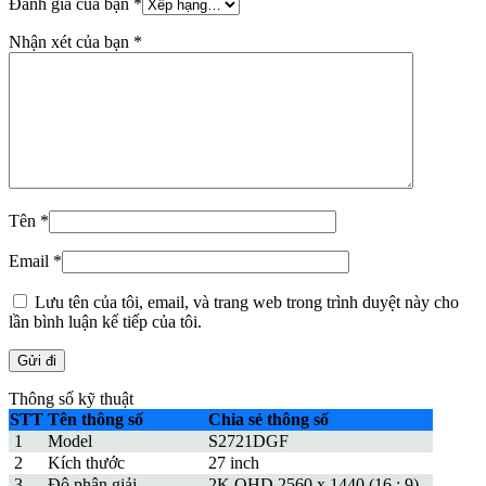
Đánh giá của bạn
*
Nhận xét của bạn
*
Tên
*
Email
*
Lưu tên của tôi, email, và trang web trong trình duyệt này cho
lần bình luận kế tiếp của tôi.
Thông số kỹ thuật
STT
Tên thông số
Chia sẻ thông số
1
Model
S2721DGF
2
Kích thước
27 inch
3
Độ phân giải
2K QHD 2560 x 1440 (16 : 9)