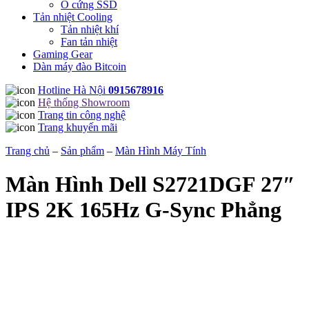
Ổ cứng SSD
Tản nhiệt Cooling
Tản nhiệt khí
Fan tản nhiệt
Gaming Gear
Dàn máy đào Bitcoin
Hotline Hà Nội
0915678916
Hệ thống Showroom
Trang tin công nghệ
Trang khuyến mãi
Trang chủ
–
Sản phẩm
–
Màn Hình Máy Tính
Màn Hình Dell S2721DGF 27″
IPS 2K 165Hz G-Sync Phẳng