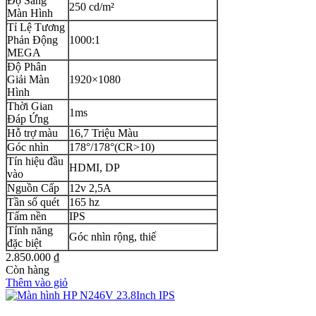
Độ Sáng
250 cd/m²
Màn Hình
Tỉ Lệ Tương
Phản Động
1000:1
MEGA
Độ Phân
Giải Màn
1920×1080
Hình
Thời Gian
1ms
Đáp Ứng
Hỗ trợ màu
16,7 Triệu Màu
Góc nhìn
178°/178°(CR>10)
Tín hiệu đầu
HDMI, DP
vào
Nguồn Cấp
12v 2,5A
Tần số quét
165 hz
Tấm nền
IPS
Tính năng
Góc nhìn rộng, thiế
đặc biệt
2.850.000
₫
Còn hàng
Thêm vào giỏ