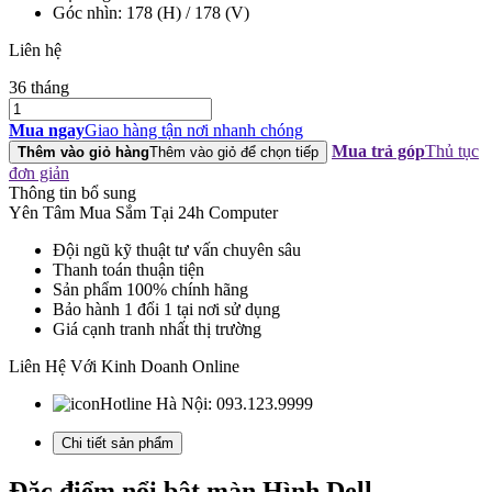
Góc nhìn: 178 (H) / 178 (V)
Liên hệ
36 tháng
Màn
Hình
Mua ngay
Giao hàng tận nơi nhanh chóng
Dell
Mua trả góp
Thủ tục
Thêm vào giỏ hàng
Thêm vào giỏ để chọn tiếp
S2721DGF
đơn giản
27"
Thông tin bổ sung
IPS
Yên Tâm Mua Sắm Tại 24h Computer
2K
165Hz
Đội ngũ kỹ thuật tư vấn chuyên sâu
G-
Thanh toán thuận tiện
Sync
Sản phẩm 100% chính hãng
Phẳng
Bảo hành 1 đổi 1 tại nơi sử dụng
số
Giá cạnh tranh nhất thị trường
lượng
Liên Hệ Với Kinh Doanh Online
Hotline Hà Nội:
093.123.9999
Chi tiết sản phẩm
Đặc điểm nổi bật màn Hình Dell