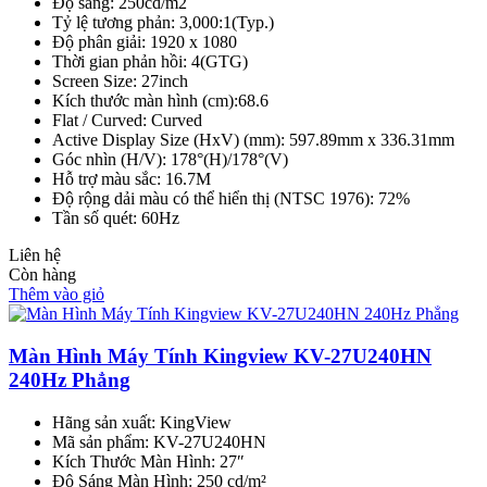
Độ sáng: 250cd/m2
Tỷ lệ tương phản: 3,000:1(Typ.)
Độ phân giải: 1920 x 1080
Thời gian phản hồi: 4(GTG)
Screen Size: 27inch
Kích thước màn hình (cm):68.6
Flat / Curved: Curved
Active Display Size (HxV) (mm): 597.89mm x 336.31mm
Góc nhìn (H/V): 178°(H)/178°(V)
Hỗ trợ màu sắc: 16.7M
Độ rộng dải màu có thể hiển thị (NTSC 1976): 72%
Tần số quét: 60Hz
Liên hệ
Còn hàng
Thêm vào giỏ
Màn Hình Máy Tính Kingview KV-27U240HN
240Hz Phẳng
Hãng sản xuất: KingView
Mã sản phẩm: KV-27U240HN
Kích Thước Màn Hình: 27″
Độ Sáng Màn Hình: 250 cd/m²