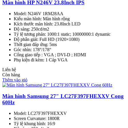
Màn hình HP N246V 23.8Inch IPS
Model: N246V 1RM28AA
Kiểu màn hình: Màn hình rộng
Kích thước màn hình: 23.8Inch LED
Độ sáng: 250cd/m2
Tỷ lệ tương phản: 1000:1 static; 10000000:1 dynamic
Độ phân giải: Full HD (1920×1080)
Thời gian đáp ứng: 5ms
Góc nhìn: 178°/178°
Cổng giao tiếp : VGA ; DVI-D ; HDMI
Phụ kiện đi kèm: 1 Cáp VGA
Liên hệ
Còn hàng
Thêm vào giỏ
Màn hình Samsung 27″ LC27F397FHEXXV Cong
60Hz
Model: LC27F397FHEXXV
Screen Curvature: 1800R
Tỷ lệ khung hình: 16:9