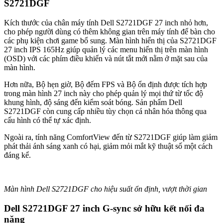
S2721DGF
Kích thước của chân máy tính Dell S2721DGF 27 inch nhỏ hơn,
cho phép người dùng có thêm không gian trên máy tính để bàn cho
các phụ kiện chơi game bổ sung. Màn hình hiển thị của S2721DGF
27 inch IPS 165Hz giúp quản lý các menu hiển thị trên màn hình
(OSD) với các phím điều khiển và nút tắt mới nằm ở mặt sau của
màn hình.
Hơn nữa, Bộ hẹn giờ, Bộ đếm FPS và Bộ ổn định được tích hợp
trong màn hình 27 inch này cho phép quản lý mọi thứ từ tốc độ
khung hình, độ sáng đến kiểm soát bóng. Sản phẩm Dell
S2721DGF còn cung cấp nhiều tùy chọn cá nhân hóa thông qua
cấu hình có thể tự xác định.
Ngoài ra, tính năng ComfortView đến từ S2721DGF giúp làm giảm
phát thải ánh sáng xanh có hại, giảm mỏi mắt kỹ thuật số một cách
đáng kể.
Màn hình Dell S2721DGF cho hiệu suất ổn định, vượt thời gian
Dell S2721DGF 27 inch G-sync sở hữu kết nối đa
năng