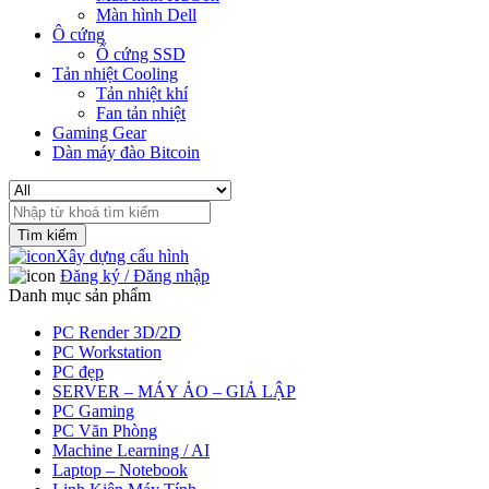
Màn hình Dell
Ô cứng
Ổ cứng SSD
Tản nhiệt Cooling
Tản nhiệt khí
Fan tản nhiệt
Gaming Gear
Dàn máy đào Bitcoin
Search
for:
Xây dựng cấu hình
Đăng ký / Đăng nhập
Danh mục sản phẩm
PC Render 3D/2D
PC Workstation
PC đẹp
SERVER – MÁY ẢO – GIẢ LẬP
PC Gaming
PC Văn Phòng
Machine Learning / AI
Laptop – Notebook