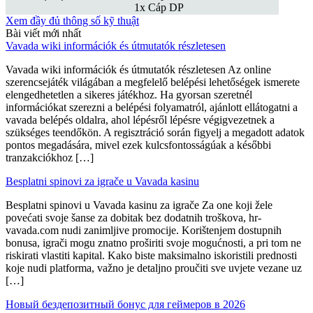
1x Cáp DP
Xem đầy đủ thông số kỹ thuật
Bài viết mới nhất
Vavada wiki információk és útmutatók részletesen
Vavada wiki információk és útmutatók részletesen Az online
szerencsejáték világában a megfelelő belépési lehetőségek ismerete
elengedhetetlen a sikeres játékhoz. Ha gyorsan szeretnél
információkat szerezni a belépési folyamatról, ajánlott ellátogatni a
vavada belépés oldalra, ahol lépésről lépésre végigvezetnek a
szükséges teendőkön. A regisztráció során figyelj a megadott adatok
pontos megadására, mivel ezek kulcsfontosságúak a későbbi
tranzakciókhoz […]
Besplatni spinovi za igrače u Vavada kasinu
Besplatni spinovi u Vavada kasinu za igrače Za one koji žele
povećati svoje šanse za dobitak bez dodatnih troškova, hr-
vavada.com nudi zanimljive promocije. Korištenjem dostupnih
bonusa, igrači mogu znatno proširiti svoje mogućnosti, a pri tom ne
riskirati vlastiti kapital. Kako biste maksimalno iskoristili prednosti
koje nudi platforma, važno je detaljno proučiti sve uvjete vezane uz
[…]
Новый бездепозитный бонус для геймеров в 2026