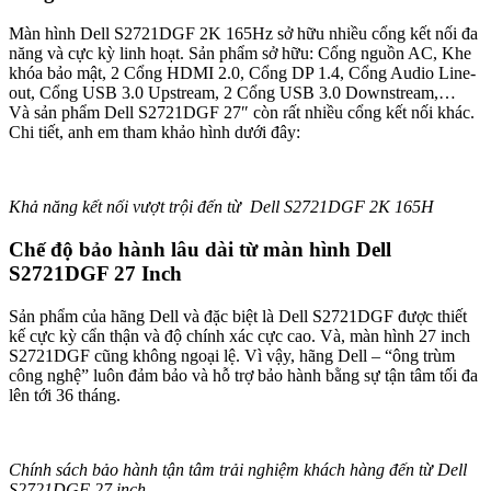
Màn hình Dell S2721DGF 2K 165Hz sở hữu nhiều cổng kết nối đa
năng và cực kỳ linh hoạt. Sản phẩm sở hữu: Cổng nguồn AC, Khe
khóa bảo mật, 2 Cổng HDMI 2.0, Cổng DP 1.4, Cổng Audio Line-
out, Cổng USB 3.0 Upstream, 2 Cổng USB 3.0 Downstream,…
Và sản phẩm Dell S2721DGF 27″ còn rất nhiều cổng kết nối khác.
Chi tiết, anh em tham khảo hình dưới đây:
Khả năng kết nối vượt trội đến từ Dell S2721DGF 2K 165H
Chế độ bảo hành lâu dài từ màn hình Dell
S2721DGF 27 Inch
Sản phẩm của hãng Dell và đặc biệt là Dell S2721DGF được thiết
kế cực kỳ cẩn thận và độ chính xác cực cao. Và, màn hình 27 inch
S2721DGF cũng không ngoại lệ. Vì vậy, hãng Dell – “ông trùm
công nghệ” luôn đảm bảo và hỗ trợ bảo hành bằng sự tận tâm tối đa
lên tới 36 tháng.
Chính sách bảo hành tận tâm trải nghiệm khách hàng đến từ Dell
S2721DGF 27 inch