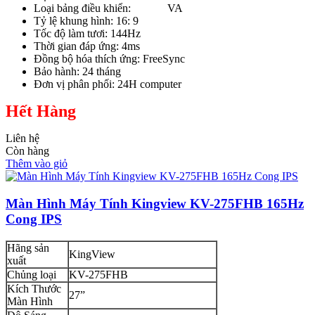
Loại bảng điều khiển: VA
Tỷ lệ khung hình: 16: 9
Tốc độ làm tươi: 144Hz
Thời gian đáp ứng: 4ms
Đồng bộ hóa thích ứng: FreeSync
Bảo hành: 24 tháng
Đơn vị phân phối: 24H computer
Hết Hàng
Liên hệ
Còn hàng
Thêm vào giỏ
Màn Hình Máy Tính Kingview KV-275FHB 165Hz
Cong IPS
Hãng sản
KingView
xuất
Chủng loại
KV-275FHB
Kích Thước
27”
Màn Hình