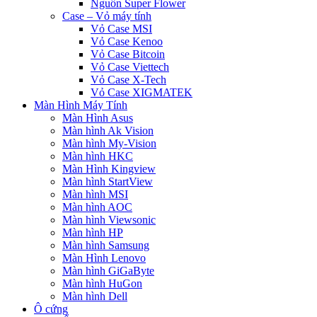
Nguồn Super Flower
Case – Vỏ máy tính
Vỏ Case MSI
Vỏ Case Kenoo
Vỏ Case Bitcoin
Vỏ Case Viettech
Vỏ Case X-Tech
Vỏ Case XIGMATEK
Màn Hình Máy Tính
Màn Hình Asus
Màn hình Ak Vision
Màn hình My-Vision
Màn hình HKC
Màn Hình Kingview
Màn hình StartView
Màn hình MSI
Màn hình AOC
Màn hình Viewsonic
Màn hình HP
Màn hình Samsung
Màn Hình Lenovo
Màn hình GiGaByte
Màn hình HuGon
Màn hình Dell
Ô cứng