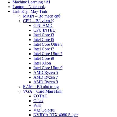
Machine Learning / AI
Laptop – Notebook
Linh Kiện Máy Tính
MAIN – Bo mạch chủ
CPU – Bộ vi xử lý
CPU AMD
CPU INTEL
Intel Core i3
Intel Core i5
Intel Core Ultra 5
Intel Core i7
Intel Core Ultra 7
Intel Core i9
Intel Xeon
Intel Core Ultra 9
AMD Ryzen 5
AMD Ryzen 7
AMD Ryzen 9
RAM – Bộ nhớ trong
VGA – Card Màn Hình
ZOTAC
Galax
Palit
Vga Colorful
NVIDIA RTX 4080 Super