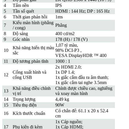
4
Tấm nền
IPS
5
Tần số quét
HDMI : 144 Hz; DP : 165 Hz
6
Thời gian phản hồi
1ms
Kiểu màn hình (phẳng
7
Phẳng
/ cong)
8
Độ sáng
400 cd/m2
9
Góc nhìn
178 (H) / 178 (V)
1,07 tỷ màu,
Khả năng hiển thị màu
10
98% DCI-P3 ,
sắc
VESA DisplayHDR ™ 400
11
Độ tương phản tĩnh
1000 : 1
2x HDMI 2.0;
Cổng xuất hình và
1x DP 1.4;
12
cổng USB
1x giắc cắm đầu ra âm thanh;
1x giắc cắm tai nghe 3.5mm
Khả năng điều chỉnh
Chỉnh được chiều cao, nghiêng
13
vị trí
và xoay màn hình
14
Trọng lượng
4,49 kg
15
Tiêu thụ điện
90W
Có chân đế: 61.1 x 20 x 52.4
16
Kích thước chuẩn
cm
1x Cáp nguồn;
17
Phụ kiện đi kèm
1x Cáp HDMI;