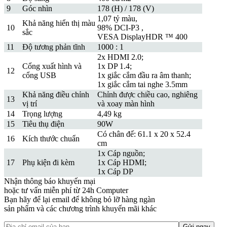
9
Góc nhìn
178 (H) / 178 (V)
1,07 tỷ màu,
Khả năng hiển thị màu
10
98% DCI-P3 ,
sắc
VESA DisplayHDR ™ 400
11
Độ tương phản tĩnh
1000 : 1
2x HDMI 2.0;
Cổng xuất hình và
1x DP 1.4;
12
cổng USB
1x giắc cắm đầu ra âm thanh;
1x giắc cắm tai nghe 3.5mm
Khả năng điều chỉnh
Chỉnh được chiều cao, nghiêng
13
vị trí
và xoay màn hình
14
Trọng lượng
4,49 kg
15
Tiêu thụ điện
90W
Có chân đế: 61.1 x 20 x 52.4
16
Kích thước chuẩn
cm
1x Cáp nguồn;
17
Phụ kiện đi kèm
1x Cáp HDMI;
1x Cáp DP
Nhận thông báo khuyến mại
hoặc tư vấn miễn phí từ 24h Computer
Bạn hãy để lại email để không bỏ lỡ hàng ngàn
sản phẩm và các chương trình khuyến mãi khác