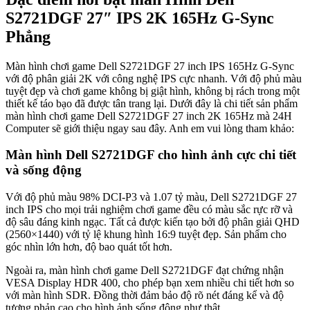
S2721DGF 27″ IPS 2K 165Hz G-Sync
Phẳng
Màn hình chơi game Dell S2721DGF 27 inch IPS 165Hz G-Sync
với độ phân giải 2K với công nghệ IPS cực nhanh. Với độ phủ màu
tuyệt đẹp và chơi game không bị giật hình, không bị rách trong một
thiết kế táo bạo đã được tân trang lại. Dưới đây là chi tiết sản phẩm
màn hình chơi game Dell S2721DGF 27 inch 2K 165Hz mà 24H
Computer sẽ giới thiệu ngay sau đây. Anh em vui lòng tham khảo:
Màn hình Dell S2721DGF cho hình ảnh cực chi tiết
và sống động
Với độ phủ màu 98% DCI-P3 và 1.07 tỷ màu, Dell S2721DGF 27
inch IPS cho mọi trải nghiệm chơi game đều có màu sắc rực rỡ và
độ sâu đáng kinh ngạc. Tất cả được kiến tạo bởi độ phân giải QHD
(2560×1440) với tỷ lệ khung hình 16:9 tuyệt đẹp. Sản phẩm cho
góc nhìn lớn hơn, độ bao quát tốt hơn.
Ngoài ra, màn hình chơi game Dell S2721DGF đạt chứng nhận
VESA Display HDR 400, cho phép bạn xem nhiều chi tiết hơn so
với màn hình SDR. Đồng thời đảm bảo độ rõ nét đáng kể và độ
tương phản cao cho hình ảnh sống động như thật.