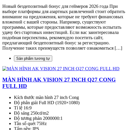
Новый бездепозитный бонус для геймеров 2026 года При
выборе платформы для азартных развлечений стоит обратить
внимание на предложения, которые не требуют финансовых
вложений с вашей стороны. Например, существуют
программы, которые предоставляют возможность испытать
удачу без стартовых инвестиций. Если вас заинтересовала
подобная перспектива, рекомендую посетить сайт,
предлагающий бездепозитный бонус за регистрацию.
Получение таких преимуществ позволяет ознакомиться […]
Sản phẩm tương tự
MÀN HÌNH AK VISION 27 INCH Q27 CONG
FULL HD
Kích thước màn hình 27 inch Cong
Độ phân giải Full HD (1920×1080)
Tỉ lệ 16:9
Độ sáng 250cd/m2
Độ tương phản 2000000:1
Tần số quét 75Hz
Tấm nền: IPS