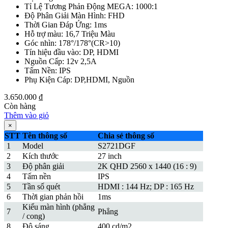
Tỉ Lệ Tương Phản Động MEGA: 1000:1
Độ Phân Giải Màn Hình: FHD
Thời Gian Đáp Ứng: 1ms
Hỗ trợ màu: 16,7 Triệu Màu
Góc nhìn: 178°/178°(CR>10)
Tín hiệu đầu vào: DP, HDMI
Nguồn Cấp: 12v 2,5A
Tấm Nền: IPS
Phụ Kiện Cáp: DP,HDMI, Nguồn
3.650.000
₫
Còn hàng
Thêm vào giỏ
×
STT
Tên thông số
Chia sẻ thông số
1
Model
S2721DGF
2
Kích thước
27 inch
3
Độ phân giải
2K QHD 2560 x 1440 (16 : 9)
4
Tấm nền
IPS
5
Tần số quét
HDMI : 144 Hz; DP : 165 Hz
6
Thời gian phản hồi
1ms
Kiểu màn hình (phẳng
7
Phẳng
/ cong)
8
Độ sáng
400 cd/m2