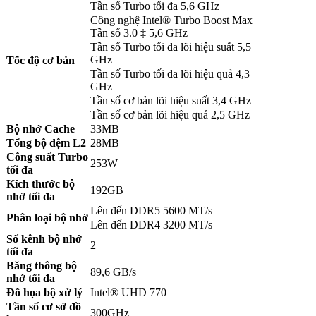
Tần số Turbo tối đa 5,6 GHz
Công nghệ Intel® Turbo Boost Max
Tần số 3.0 ‡ 5,6 GHz
Tần số Turbo tối đa lõi hiệu suất 5,5
GHz
Tốc độ cơ bản
Tần số Turbo tối đa lõi hiệu quả 4,3
GHz
Tần số cơ bản lõi hiệu suất 3,4 GHz
Tần số cơ bản lõi hiệu quả 2,5 GHz
Bộ nhớ Cache
33MB
Tổng bộ đệm L2
28MB
Công suất Turbo
253W
tối đa
Kích thước bộ
192GB
nhớ tối đa
Lên đến DDR5 5600 MT/s
Phân loại bộ nhớ
Lên đến DDR4 3200 MT/s
Số kênh bộ nhớ
2
tối đa
Băng thông bộ
89,6 GB/s
nhớ tối đa
Đồ họa bộ xử lý
Intel® UHD 770
Tần số cơ sở đồ
300GHz