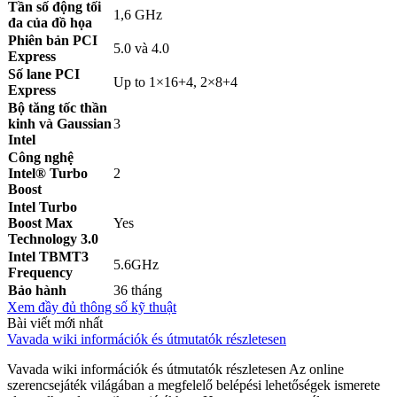
Tần số động tối
1,6 GHz
đa của đồ họa
Phiên bản PCI
5.0 và 4.0
Express
Số lane PCI
Up to 1×16+4, 2×8+4
Express
Bộ tăng tốc thần
kinh và Gaussian
3
Intel
Công nghệ
Intel® Turbo
2
Boost
Intel Turbo
Boost Max
Yes
Technology 3.0
Intel TBMT3
5.6GHz
Frequency
Bảo hành
36 tháng
Xem đầy đủ thông số kỹ thuật
Bài viết mới nhất
Vavada wiki információk és útmutatók részletesen
Vavada wiki információk és útmutatók részletesen Az online
szerencsejáték világában a megfelelő belépési lehetőségek ismerete