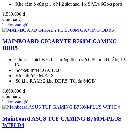
Khe cắm ổ cứng: 1 x M.2 slot and 4 x SATA 6Gb/s ports
1.580.000
₫
Còn hàng
Thêm vào giỏ
MAINBOARD GIGABYTE B760M GAMING
DDR5
Chipset: Intel B760 – Tương thích với CPU intel thế hệ 12-
13
Socket: Intel LGA 1700
Kích thước: M-ATX
Số khe RAM: 2 khe DDR5 (Tối đa 64GB)
3.890.000
₫
Còn hàng
Thêm vào giỏ
Mainboard ASUS TUF GAMING B760M-PLUS
WIFI D4