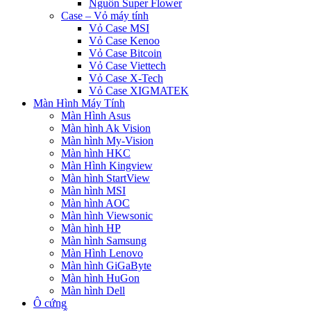
Nguồn Super Flower
Case – Vỏ máy tính
Vỏ Case MSI
Vỏ Case Kenoo
Vỏ Case Bitcoin
Vỏ Case Viettech
Vỏ Case X-Tech
Vỏ Case XIGMATEK
Màn Hình Máy Tính
Màn Hình Asus
Màn hình Ak Vision
Màn hình My-Vision
Màn hình HKC
Màn Hình Kingview
Màn hình StartView
Màn hình MSI
Màn hình AOC
Màn hình Viewsonic
Màn hình HP
Màn hình Samsung
Màn Hình Lenovo
Màn hình GiGaByte
Màn hình HuGon
Màn hình Dell
Ô cứng