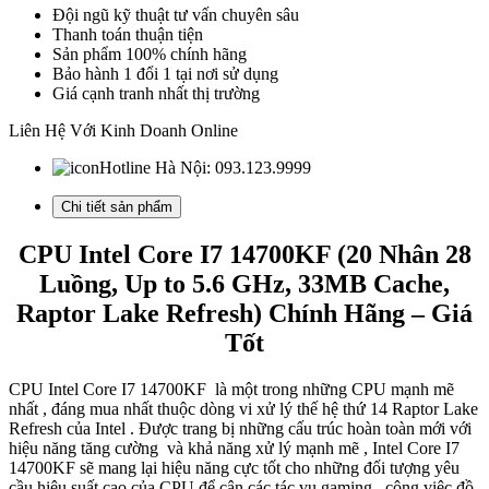
to
Đội ngũ kỹ thuật tư vấn chuyên sâu
5.6Ghz,
Thanh toán thuận tiện
20
Sản phẩm 100% chính hãng
nhân/
Bảo hành 1 đổi 1 tại nơi sử dụng
28
Giá cạnh tranh nhất thị trường
Luồng,
33MB
Liên Hệ Với Kinh Doanh Online
Cache
)
Hotline Hà Nội:
093.123.9999
-
TRAY
Chi tiết sản phẩm
số
lượng
CPU Intel Core I7 14700KF (20 Nhân 28
Luồng, Up to 5.6 GHz, 33MB Cache,
Raptor Lake Refresh) Chính Hãng – Giá
Tốt
CPU Intel Core I7 14700KF là một trong những CPU mạnh mẽ
nhất , đáng mua nhất thuộc dòng vi xử lý thế hệ thứ 14 Raptor Lake
Refresh của Intel . Được trang bị những cấu trúc hoàn toàn mới với
hiệu năng tăng cường và khả năng xử lý mạnh mẽ , Intel Core I7
14700KF sẽ mang lại hiệu năng cực tốt cho những đối tượng yêu
cầu hiệu suất cao của CPU để cân các tác vụ gaming , công việc đồ