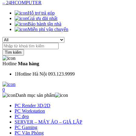
Hỗ trợ trả góp
Giá ưu đãi nhất
Bảo hành tận nhà
Miễn phí vận chuyển
Search
for:
Hotline
Mua hàng
1
Hotline Hà Nội 093.123.9999
0
Danh mục sản phẩm
PC Render 3D/2D
PC Workstation
PC đẹp
SERVER – MÁY ẢO – GIẢ LẬP
PC Gaming
PC Văn Phòng