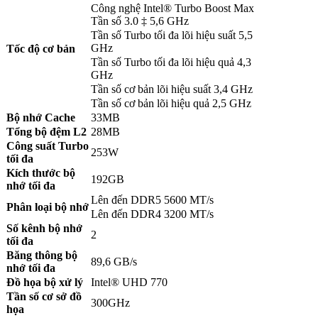
Công nghệ Intel® Turbo Boost Max
Tần số 3.0 ‡ 5,6 GHz
Tần số Turbo tối đa lõi hiệu suất 5,5
GHz
Tốc độ cơ bản
Tần số Turbo tối đa lõi hiệu quả 4,3
GHz
Tần số cơ bản lõi hiệu suất 3,4 GHz
Tần số cơ bản lõi hiệu quả 2,5 GHz
Bộ nhớ Cache
33MB
Tổng bộ đệm L2
28MB
Công suất Turbo
253W
tối đa
Kích thước bộ
192GB
nhớ tối đa
Lên đến DDR5 5600 MT/s
Phân loại bộ nhớ
Lên đến DDR4 3200 MT/s
Số kênh bộ nhớ
2
tối đa
Băng thông bộ
89,6 GB/s
nhớ tối đa
Đồ họa bộ xử lý
Intel® UHD 770
Tần số cơ sở đồ
300GHz
họa