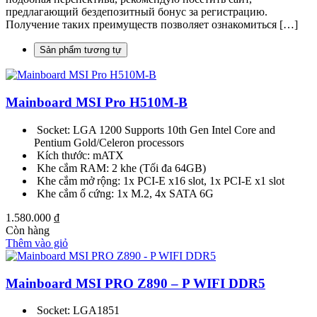
предлагающий бездепозитный бонус за регистрацию.
Получение таких преимуществ позволяет ознакомиться […]
Sản phẩm tương tự
Mainboard MSI Pro H510M-B
Socket: LGA 1200 Supports 10th Gen Intel Core and
Pentium Gold/Celeron processors
Kích thước: mATX
Khe cắm RAM: 2 khe (Tối đa 64GB)
Khe cắm mở rộng: 1x PCI-E x16 slot, 1x PCI-E x1 slot
Khe cắm ổ cứng: 1x M.2, 4x SATA 6G
1.580.000
₫
Còn hàng
Thêm vào giỏ
Mainboard MSI PRO Z890 – P WIFI DDR5
Socket: LGA1851