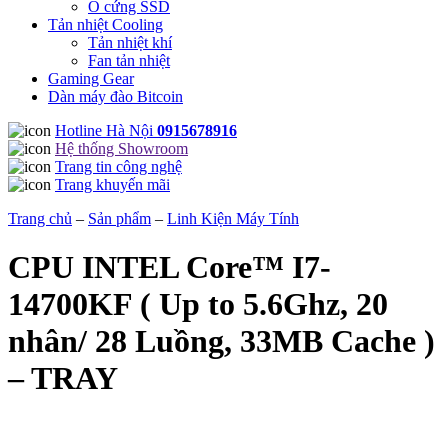
Ổ cứng SSD
Tản nhiệt Cooling
Tản nhiệt khí
Fan tản nhiệt
Gaming Gear
Dàn máy đào Bitcoin
Hotline Hà Nội
0915678916
Hệ thống Showroom
Trang tin công nghệ
Trang khuyến mãi
Trang chủ
–
Sản phẩm
–
Linh Kiện Máy Tính
CPU INTEL Core™ I7-
14700KF ( Up to 5.6Ghz, 20
nhân/ 28 Luồng, 33MB Cache )
– TRAY