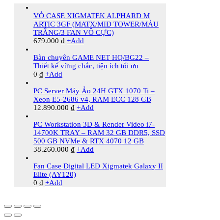
VỎ CASE XIGMATEK ALPHARD M
ARTIC 3GF (MATX/MID TOWER/MÀU
TRẮNG/3 FAN VÔ CỰC)
679.000
₫
+
Add
Bàn chuyên GAME NET HQ/BG22 –
Thiết kế vững chắc, tiện ích tối ưu
0
₫
+
Add
PC Server Máy Ảo 24H GTX 1070 Ti –
Xeon E5-2686 v4, RAM ECC 128 GB
12.890.000
₫
+
Add
PC Workstation 3D & Render Video i7-
14700K TRAY – RAM 32 GB DDR5, SSD
500 GB NVMe & RTX 4070 12 GB
38.260.000
₫
+
Add
Fan Case Digital LED Xigmatek Galaxy II
Elite (AY120)
0
₫
+
Add