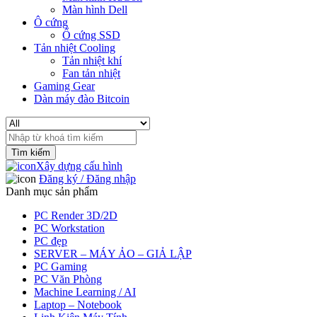
Màn hình Dell
Ô cứng
Ổ cứng SSD
Tản nhiệt Cooling
Tản nhiệt khí
Fan tản nhiệt
Gaming Gear
Dàn máy đào Bitcoin
Search
for:
Xây dựng cấu hình
Đăng ký / Đăng nhập
Danh mục sản phẩm
PC Render 3D/2D
PC Workstation
PC đẹp
SERVER – MÁY ẢO – GIẢ LẬP
PC Gaming
PC Văn Phòng
Machine Learning / AI
Laptop – Notebook