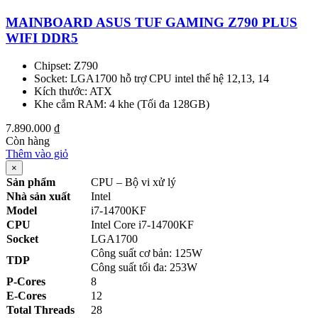
MAINBOARD ASUS TUF GAMING Z790 PLUS
WIFI DDR5
Chipset: Z790
Socket: LGA1700 hỗ trợ CPU intel thế hệ 12,13, 14
Kích thước: ATX
Khe cắm RAM: 4 khe (Tối đa 128GB)
7.890.000
₫
Còn hàng
Thêm vào giỏ
×
Sản phẩm
CPU – Bộ vi xử lý
Nhà sản xuất
Intel
Model
i7-14700KF
CPU
Intel Core i7-14700KF
Socket
LGA1700
Công suất cơ bản: 125W
TDP
Công suất tối đa: 253W
P-Cores
8
E-Cores
12
Total Threads
28