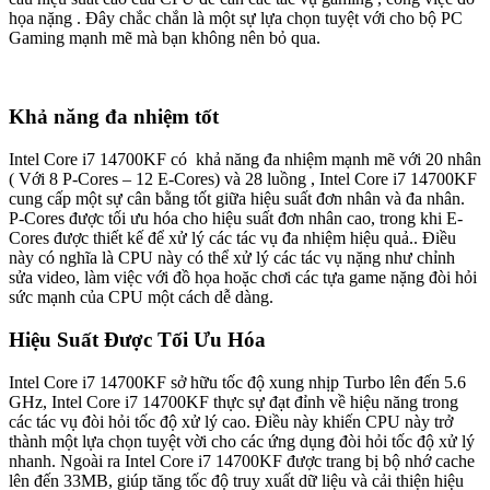
họa nặng . Đây chắc chắn là một sự lựa chọn tuyệt với cho bộ PC
Gaming mạnh mẽ mà bạn không nên bỏ qua.
Khả năng đa nhiệm tốt
Intel Core i7 14700KF có khả năng đa nhiệm mạnh mẽ với 20 nhân
( Với 8 P-Cores – 12 E-Cores) và 28 luồng , Intel Core i7 14700KF
cung cấp một sự cân bằng tốt giữa hiệu suất đơn nhân và đa nhân.
P-Cores được tối ưu hóa cho hiệu suất đơn nhân cao, trong khi E-
Cores được thiết kế để xử lý các tác vụ đa nhiệm hiệu quả.. Điều
này có nghĩa là CPU này có thể xử lý các tác vụ nặng như chỉnh
sửa video, làm việc với đồ họa hoặc chơi các tựa game nặng đòi hỏi
sức mạnh của CPU một cách dễ dàng.
Hiệu Suất Được Tối Ưu Hóa
Intel Core i7 14700KF sở hữu tốc độ xung nhịp Turbo lên đến 5.6
GHz, Intel Core i7 14700KF thực sự đạt đỉnh về hiệu năng trong
các tác vụ đòi hỏi tốc độ xử lý cao. Điều này khiến CPU này trở
thành một lựa chọn tuyệt vời cho các ứng dụng đòi hỏi tốc độ xử lý
nhanh. Ngoài ra Intel Core i7 14700KF được trang bị bộ nhớ cache
lên đến 33MB, giúp tăng tốc độ truy xuất dữ liệu và cải thiện hiệu