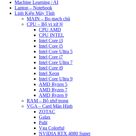
Machine Learning / AI
Laptop – Notebook
Linh Kiện Máy Tính
MAIN – Bo mạch chủ
CPU – Bộ vi xử lý
CPU AMD
CPU INTEL
Intel Core i3
Intel Core i5
Intel Core Ultra 5
Intel Core i7
Intel Core Ultra 7
Intel Core i9
Intel Xeon
Intel Core Ultra 9
AMD Ryzen 5
AMD Ryzen 7
AMD Ryzen 9
RAM – Bộ nhớ trong
VGA – Card Màn Hình
ZOTAC
Galax
Palit
Vga Colorful
NVIDIA RTX 4080 Super