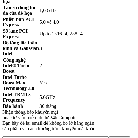
họa
Tần số động tối
1,6 GHz
đa của đồ họa
Phiên bản PCI
5.0 và 4.0
Express
Số lane PCI
Up to 1×16+4, 2×8+4
Express
Bộ tăng tốc thần
kinh và Gaussian
3
Intel
Công nghệ
Intel® Turbo
2
Boost
Intel Turbo
Boost Max
Yes
Technology 3.0
Intel TBMT3
5.6GHz
Frequency
Bảo hành
36 tháng
Nhận thông báo khuyến mại
hoặc tư vấn miễn phí từ 24h Computer
Bạn hãy để lại email để không bỏ lỡ hàng ngàn
sản phẩm và các chương trình khuyến mãi khác