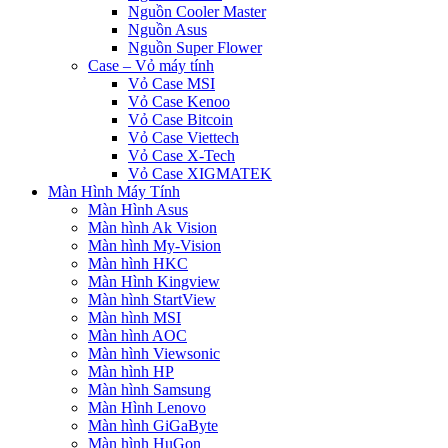
Nguồn Cooler Master
Nguồn Asus
Nguồn Super Flower
Case – Vỏ máy tính
Vỏ Case MSI
Vỏ Case Kenoo
Vỏ Case Bitcoin
Vỏ Case Viettech
Vỏ Case X-Tech
Vỏ Case XIGMATEK
Màn Hình Máy Tính
Màn Hình Asus
Màn hình Ak Vision
Màn hình My-Vision
Màn hình HKC
Màn Hình Kingview
Màn hình StartView
Màn hình MSI
Màn hình AOC
Màn hình Viewsonic
Màn hình HP
Màn hình Samsung
Màn Hình Lenovo
Màn hình GiGaByte
Màn hình HuGon