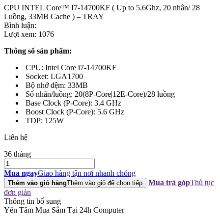
CPU INTEL Core™ I7-14700KF ( Up to 5.6Ghz, 20 nhân/ 28
Luồng, 33MB Cache ) – TRAY
Bình luận:
Lượt xem:
1076
Thông số sản phẩm:
CPU: Intel Core i7-14700KF
Socket: LGA1700
Bộ nhớ đệm: 33MB
Số nhân/luồng: 20(8P-Core|12E-Core)/28 luồng
Base Clock (P-Core): 3.4 GHz
Boost Clock (P-Core): 5.6 GHz
TDP: 125W
Liên hệ
36 tháng
CPU
INTEL
Mua ngay
Giao hàng tận nơi nhanh chóng
Core™
Mua trả góp
Thủ tục
Thêm vào giỏ hàng
Thêm vào giỏ để chọn tiếp
I7-
đơn giản
14700KF
Thông tin bổ sung
(
Yên Tâm Mua Sắm Tại 24h Computer
Up