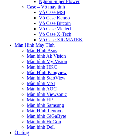
Nguồn Super Flower
Case – Vỏ máy tính
Vỏ Case MSI
Vỏ Case Kenoo
Vỏ Case Bitcoin
Vỏ Case Viettech
Vỏ Case X-Tech
Vỏ Case XIGMATEK
Màn Hình Máy Tính
Màn Hình Asus
Màn hình Ak Vision
Màn hình My-Vision
Màn hình HKC
Màn Hình Kingview
Màn hình StartView
Màn hình MSI
Màn hình AOC
Màn hình Viewsonic
Màn hình HP
Màn hình Samsung
Màn Hình Lenovo
Màn hình GiGaByte
Màn hình HuGon
Màn hình Dell
Ô cứng