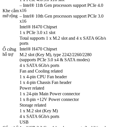
– Intel® 11th Gen processors support PCIe 4.0
x16
Khe cắm
mở rộng
– Intel® 10th Gen processors support PCIe 3.0
x16
Intel® H470 Chipset
1 x PCIe 3.0 x1 slot
Total supports 1 x M.2 slot and 4 x SATA 6Gb/s
ports
Intel® H470 Chipset
Ổ cứng
hỗ trợ
M.2 slot (Key M), type 2242/2260/2280
(supports PCIe 3.0 x4 & SATA modes)
4 x SATA 6Gb/s ports
Fan and Cooling related
1 x 4-pin CPU Fan header
1 x 4-pin Chassis Fan header
Power related
1 x 24-pin Main Power connector
1 x 8-pin +12V Power connector
Storage related
1 x M.2 slot (Key M)
4 x SATA 6Gb/s ports
USB