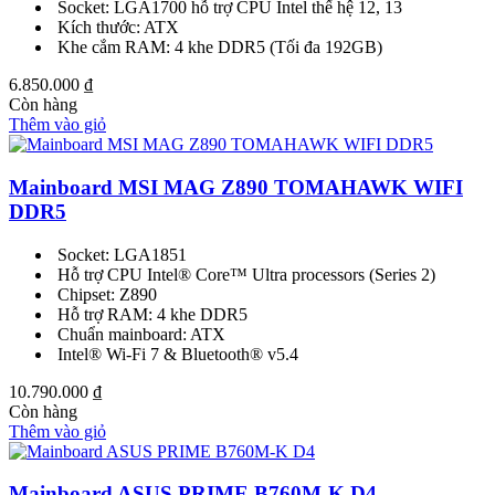
Socket: LGA1700 hỗ trợ CPU Intel thế hệ 12, 13
Kích thước: ATX
Khe cắm RAM: 4 khe DDR5 (Tối đa 192GB)
6.850.000
₫
Còn hàng
Thêm vào giỏ
Mainboard MSI MAG Z890 TOMAHAWK WIFI
DDR5
Socket: LGA1851
Hỗ trợ CPU Intel® Core™ Ultra processors (Series 2)
Chipset: Z890
Hỗ trợ RAM: 4 khe DDR5
Chuẩn mainboard: ATX
Intel® Wi-Fi 7 & Bluetooth® v5.4
10.790.000
₫
Còn hàng
Thêm vào giỏ
Mainboard ASUS PRIME B760M-K D4