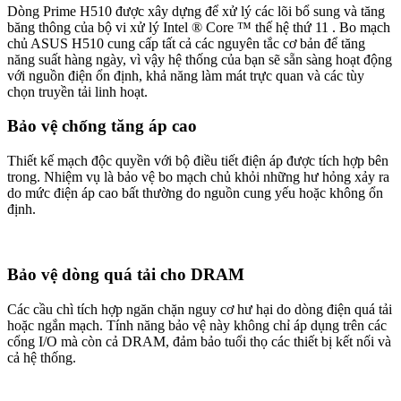
Dòng Prime H510 được xây dựng để xử lý các lõi bổ sung và tăng
băng thông của bộ vi xử lý Intel ® Core ™ thế hệ thứ 11 . Bo mạch
chủ ASUS H510 cung cấp tất cả các nguyên tắc cơ bản để tăng
năng suất hàng ngày, vì vậy hệ thống của bạn sẽ sẵn sàng hoạt động
với nguồn điện ổn định, khả năng làm mát trực quan và các tùy
chọn truyền tải linh hoạt.
Bảo vệ chống tăng áp cao
Thiết kế mạch độc quyền với bộ điều tiết điện áp được tích hợp bên
trong. Nhiệm vụ là bảo vệ bo mạch chủ khỏi những hư hỏng xảy ra
do mức điện áp cao bất thường do nguồn cung yếu hoặc không ổn
định.
Bảo vệ dòng quá tải cho DRAM
Các cầu chì tích hợp ngăn chặn nguy cơ hư hại do dòng điện quá tải
hoặc ngắn mạch. Tính năng bảo vệ này không chỉ áp dụng trên các
cổng I/O mà còn cả DRAM, đảm bảo tuổi thọ các thiết bị kết nối và
cả hệ thống.