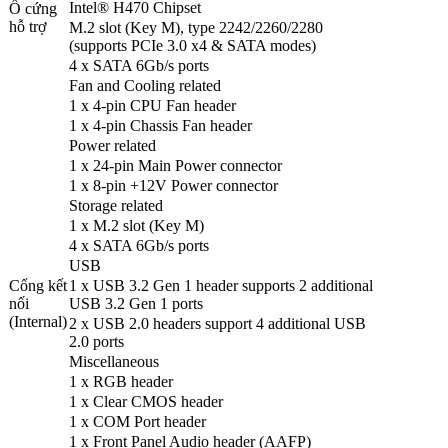
Intel® H470 Chipset
Ổ cứng
hỗ trợ
M.2 slot (Key M), type 2242/2260/2280
(supports PCIe 3.0 x4 & SATA modes)
4 x SATA 6Gb/s ports
Fan and Cooling related
1 x 4-pin CPU Fan header
1 x 4-pin Chassis Fan header
Power related
1 x 24-pin Main Power connector
1 x 8-pin +12V Power connector
Storage related
1 x M.2 slot (Key M)
4 x SATA 6Gb/s ports
USB
Cổng kết
1 x USB 3.2 Gen 1 header supports 2 additional
nối
USB 3.2 Gen 1 ports
(Internal)
2 x USB 2.0 headers support 4 additional USB
2.0 ports
Miscellaneous
1 x RGB header
1 x Clear CMOS header
1 x COM Port header
1 x Front Panel Audio header (AAFP)