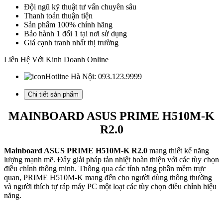
H510,
Đội ngũ kỹ thuật tư vấn chuyên sâu
Socket
Thanh toán thuận tiện
1200,
Sản phẩm 100% chính hãng
m-
Bảo hành 1 đổi 1 tại nơi sử dụng
ATX,
Giá cạnh tranh nhất thị trường
2
khe
Liên Hệ Với Kinh Doanh Online
Ram
DDR4)
Hotline Hà Nội:
093.123.9999
số
lượng
Chi tiết sản phẩm
MAINBOARD ASUS PRIME H510M-K
R2.0
Mainboard ASUS PRIME H510M-K R2.0
mang thiết kế năng
lượng mạnh mẽ. Đây giải pháp tản nhiệt hoàn thiện với các tùy chọn
điều chỉnh thông minh. Thông qua các tính năng phần mềm trực
quan, PRIME H510M-K mang đến cho người dùng thông thường
và người thích tự ráp máy PC một loạt các tùy chọn điều chỉnh hiệu
năng.