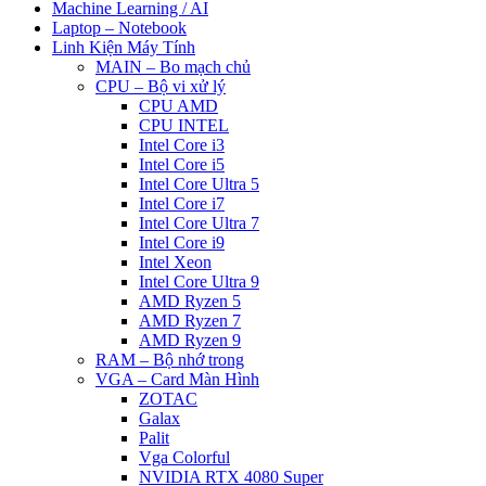
Machine Learning / AI
Laptop – Notebook
Linh Kiện Máy Tính
MAIN – Bo mạch chủ
CPU – Bộ vi xử lý
CPU AMD
CPU INTEL
Intel Core i3
Intel Core i5
Intel Core Ultra 5
Intel Core i7
Intel Core Ultra 7
Intel Core i9
Intel Xeon
Intel Core Ultra 9
AMD Ryzen 5
AMD Ryzen 7
AMD Ryzen 9
RAM – Bộ nhớ trong
VGA – Card Màn Hình
ZOTAC
Galax
Palit
Vga Colorful
NVIDIA RTX 4080 Super