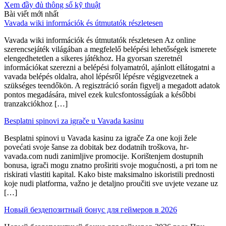
Xem đầy đủ thông số kỹ thuật
Bài viết mới nhất
Vavada wiki információk és útmutatók részletesen
Vavada wiki információk és útmutatók részletesen Az online
szerencsejáték világában a megfelelő belépési lehetőségek ismerete
elengedhetetlen a sikeres játékhoz. Ha gyorsan szeretnél
információkat szerezni a belépési folyamatról, ajánlott ellátogatni a
vavada belépés oldalra, ahol lépésről lépésre végigvezetnek a
szükséges teendőkön. A regisztráció során figyelj a megadott adatok
pontos megadására, mivel ezek kulcsfontosságúak a későbbi
tranzakciókhoz […]
Besplatni spinovi za igrače u Vavada kasinu
Besplatni spinovi u Vavada kasinu za igrače Za one koji žele
povećati svoje šanse za dobitak bez dodatnih troškova, hr-
vavada.com nudi zanimljive promocije. Korištenjem dostupnih
bonusa, igrači mogu znatno proširiti svoje mogućnosti, a pri tom ne
riskirati vlastiti kapital. Kako biste maksimalno iskoristili prednosti
koje nudi platforma, važno je detaljno proučiti sve uvjete vezane uz
[…]
Новый бездепозитный бонус для геймеров в 2026