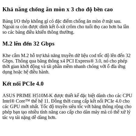
Khả năng chống ăn mòn x 3 cho độ bền cao
Bảng I/O thép không gỉ có đặc điểm chống ăn mòn ở mặt sau.
Ngoài ra còn được dính kết ô-xít crôm cho tuổi thọ cao hơn ba lần
so các bảng điều khiển thông thường.
M.2 lên đến 32 Gbps
Khe cắm M.2 hỗ trợ khả năng truyền dữ liệu cod tốc độ lên đến 32
Gbps. Thông qua băng thông x4 PCI Express® 3.0, nó cho phép
thời gian khởi động và tải phần mềm nhanh chóng với ổ đĩa ứng
dụng hoặc hệ điều hành.
Kết nối PCIe 4.0
ASUS PRIME H510M-K được thiết kế đặc biệt dành cho các CPU
Intel® Core™ thế hệ 11. Đồng thời cung cấp kết nối PCIe 4.0 cho
các GPU mới nhất. Tốc độ truyền siêu tốc với băng thông rộng cho
phép bạn tạo nhiều tính năng cao cấp cho dàn máy mà có thể xử lý
tác vụ tải nặng dễ dàng hơn.