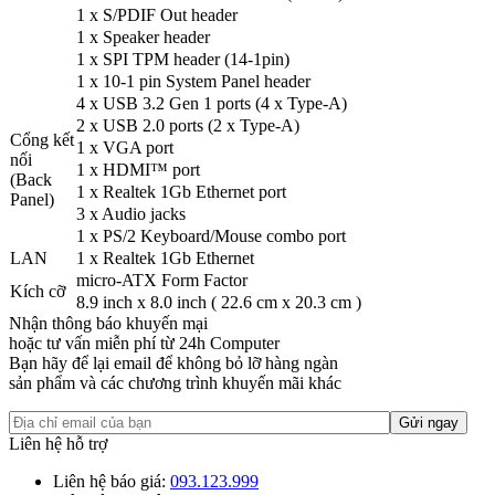
1 x S/PDIF Out header
1 x Speaker header
1 x SPI TPM header (14-1pin)
1 x 10-1 pin System Panel header
4 x USB 3.2 Gen 1 ports (4 x Type-A)
2 x USB 2.0 ports (2 x Type-A)
Cổng kết
1 x VGA port
nối
1 x HDMI™ port
(Back
1 x Realtek 1Gb Ethernet port
Panel)
3 x Audio jacks
1 x PS/2 Keyboard/Mouse combo port
LAN
1 x Realtek 1Gb Ethernet
micro-ATX Form Factor
Kích cỡ
8.9 inch x 8.0 inch ( 22.6 cm x 20.3 cm )
Nhận thông báo khuyến mại
hoặc tư vấn miễn phí từ 24h Computer
Bạn hãy để lại email để không bỏ lỡ hàng ngàn
sản phẩm và các chương trình khuyến mãi khác
Liên hệ hỗ trợ
Liên hệ báo giá:
093.123.999