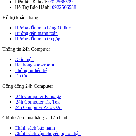
Liên hệ kỹ thuật:
0922566599
Hỗ Trợ Bảo Hành:
0922566588
Hỗ trợ khách hàng
Hướng dẫn mua hàng Online
Hướng dẫn thanh toán
Hướng dẫn mua trả góp
Thông tin 24h Computer
Giới thiệu
Hệ thống showroom
Thông tin liên hệ
Tin tức
Cộng đồng 24h Computer
24h Computer Fanpage
24h Computer Tik Tok
24h Computer Zalo OA
Chính sách mua hàng và bảo hành
Chính sách bảo hành
Chính sách vận chuyển, giao nhận