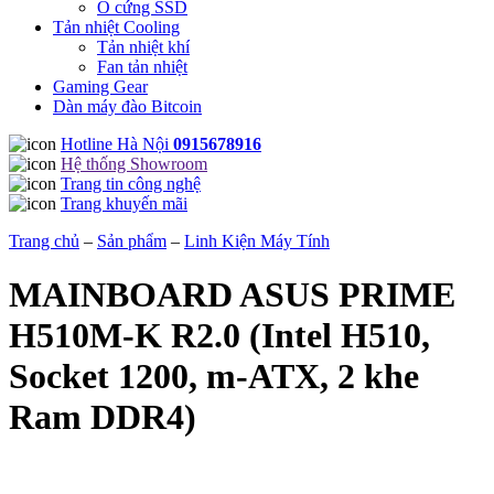
Ổ cứng SSD
Tản nhiệt Cooling
Tản nhiệt khí
Fan tản nhiệt
Gaming Gear
Dàn máy đào Bitcoin
Hotline Hà Nội
0915678916
Hệ thống Showroom
Trang tin công nghệ
Trang khuyến mãi
Trang chủ
–
Sản phẩm
–
Linh Kiện Máy Tính
MAINBOARD ASUS PRIME
H510M-K R2.0 (Intel H510,
Socket 1200, m-ATX, 2 khe
Ram DDR4)