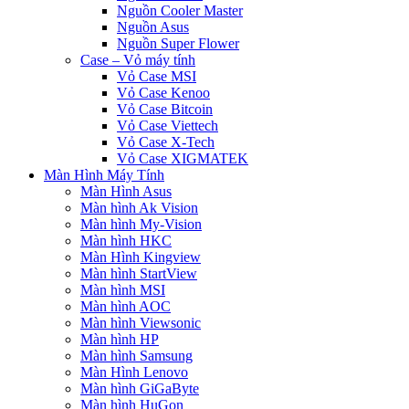
Nguồn Cooler Master
Nguồn Asus
Nguồn Super Flower
Case – Vỏ máy tính
Vỏ Case MSI
Vỏ Case Kenoo
Vỏ Case Bitcoin
Vỏ Case Viettech
Vỏ Case X-Tech
Vỏ Case XIGMATEK
Màn Hình Máy Tính
Màn Hình Asus
Màn hình Ak Vision
Màn hình My-Vision
Màn hình HKC
Màn Hình Kingview
Màn hình StartView
Màn hình MSI
Màn hình AOC
Màn hình Viewsonic
Màn hình HP
Màn hình Samsung
Màn Hình Lenovo
Màn hình GiGaByte
Màn hình HuGon