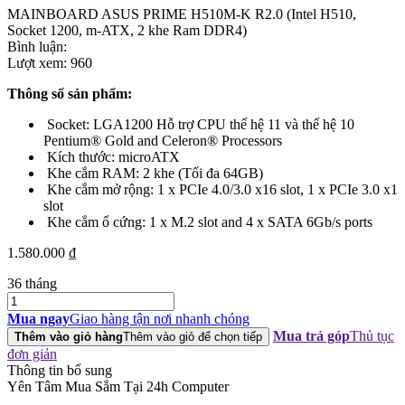
MAINBOARD ASUS PRIME H510M-K R2.0 (Intel H510,
Socket 1200, m-ATX, 2 khe Ram DDR4)
Bình luận:
Lượt xem:
960
Thông số sản phẩm:
Socket: LGA1200 Hỗ trợ CPU thế hệ 11 và thế hệ 10
Pentium® Gold and Celeron® Processors
Kích thước: microATX
Khe cắm RAM: 2 khe (Tối đa 64GB)
Khe cắm mở rộng: 1 x PCIe 4.0/3.0 x16 slot, 1 x PCIe 3.0 x1
slot
Khe cắm ổ cứng: 1 x M.2 slot and 4 x SATA 6Gb/s ports
1.580.000
₫
36 tháng
MAINBOARD
ASUS
Mua ngay
Giao hàng tận nơi nhanh chóng
PRIME
Mua trả góp
Thủ tục
Thêm vào giỏ hàng
Thêm vào giỏ để chọn tiếp
H510M-
đơn giản
K
Thông tin bổ sung
R2.0
Yên Tâm Mua Sắm Tại 24h Computer
(Intel