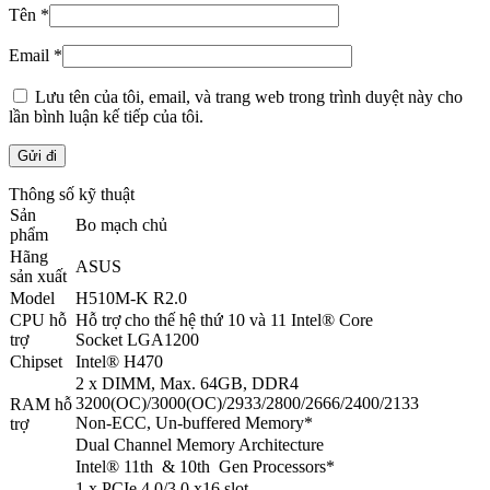
Tên
*
Email
*
Lưu tên của tôi, email, và trang web trong trình duyệt này cho
lần bình luận kế tiếp của tôi.
Thông số kỹ thuật
Sản
Bo mạch chủ
phẩm
Hãng
ASUS
sản xuất
Model
H510M-K R2.0
CPU hỗ
Hỗ trợ cho thế hệ thứ 10 và 11 Intel® Core
trợ
Socket LGA1200
Chipset
Intel® H470
2 x DIMM, Max. 64GB, DDR4
3200(OC)/3000(OC)/2933/2800/2666/2400/2133
RAM hỗ
Non-ECC, Un-buffered Memory*
trợ
Dual Channel Memory Architecture
Intel® 11th & 10th Gen Processors*
1 x PCIe 4.0/3.0 x16 slot