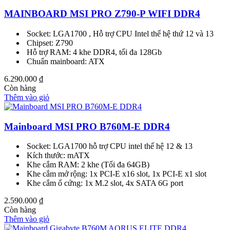
MAINBOARD MSI PRO Z790-P WIFI DDR4
Socket: LGA1700 , Hỗ trợ CPU Intel thế hệ thứ 12 và 13
Chipset: Z790
Hỗ trợ RAM: 4 khe DDR4, tối đa 128Gb
Chuẩn mainboard: ATX
6.290.000
₫
Còn hàng
Thêm vào giỏ
Mainboard MSI PRO B760M-E DDR4
Socket: LGA1700 hỗ trợ CPU intel thế hệ 12 & 13
Kích thước: mATX
Khe cắm RAM: 2 khe (Tối đa 64GB)
Khe cắm mở rộng: 1x PCI-E x16 slot, 1x PCI-E x1 slot
Khe cắm ổ cứng: 1x M.2 slot, 4x SATA 6G port
2.590.000
₫
Còn hàng
Thêm vào giỏ