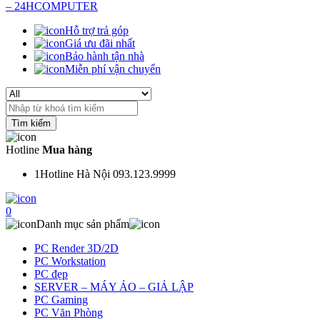
Hỗ trợ trả góp
Giá ưu đãi nhất
Bảo hành tận nhà
Miễn phí vận chuyển
Search
for:
Hotline
Mua hàng
1
Hotline Hà Nội 093.123.9999
0
Danh mục sản phẩm
PC Render 3D/2D
PC Workstation
PC đẹp
SERVER – MÁY ẢO – GIẢ LẬP
PC Gaming
PC Văn Phòng