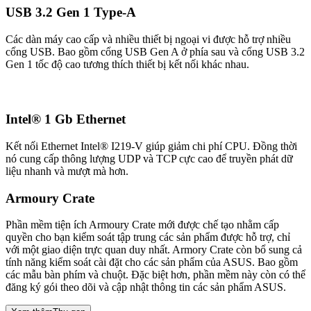
USB 3.2 Gen 1 Type-A
Các dàn máy cao cấp và nhiều thiết bị ngoại vi được hỗ trợ nhiều
cổng USB. Bao gồm cổng USB Gen A ở phía sau và cổng USB 3.2
Gen 1 tốc độ cao tương thích thiết bị kết nối khác nhau.
Intel® 1 Gb Ethernet
Kết nối Ethernet Intel® I219-V giúp giảm chi phí CPU. Đồng thời
nó cung cấp thông lượng UDP và TCP cực cao để truyền phát dữ
liệu nhanh và mượt mà hơn.
Armoury Crate
Phần mềm tiện ích Armoury Crate mới được chế tạo nhằm cấp
quyền cho bạn kiểm soát tập trung các sản phẩm được hỗ trợ, chỉ
với một giao diện trực quan duy nhất. Armory Crate còn bổ sung cả
tính năng kiểm soát cài đặt cho các sản phẩm của ASUS. Bao gồm
các mẫu bàn phím và chuột. Đặc biệt hơn, phần mềm này còn có thể
đăng ký gói theo dõi và cập nhật thông tin các sản phẩm ASUS.