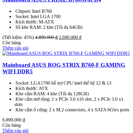
Chipset: Intel B760
Socket: Intel LGA 1700
Kích thước: M-ATX
Số khe RAM: 2 khe (Tối đa 64GB)
Giá
Giá
(Tiết kiệm: 45%)
4.890.000
₫
2.690.000
₫
gốc
hiện
Còn hàng
là:
tại
Thêm vào giỏ
4.890.000 ₫.
là:
2.690.000 ₫.
Mainboard ASUS ROG STRIX B760-F GAMING
WIFI DDR5
Socket: LGA1700 hỗ trợ CPU intel thế hệ 12 & 13
Kích thước: ATX
Khe cắm RAM: 4 khe (Tối đa 128GB)
Khe cắm mở rộng: 1 x PCIe 3.0 x16 slot, 2 x PCIe 3.0 x1
slots
Khe cắm ổ cứng: 2 x M.2 connectors, 4 x SATA 6Gb/s ports
6.890.000
₫
Còn hàng
Thêm vào giỏ