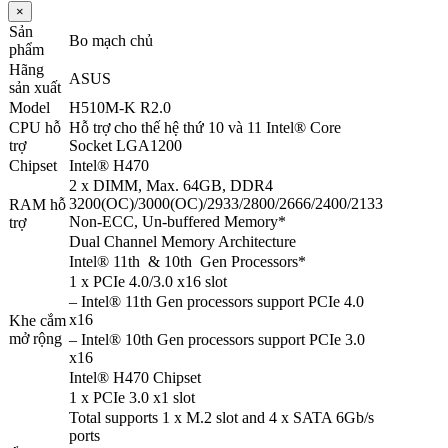
×
Sản
Bo mạch chủ
phẩm
Hãng
ASUS
sản xuất
Model
H510M-K R2.0
CPU hỗ
Hỗ trợ cho thế hệ thứ 10 và 11 Intel® Core
trợ
Socket LGA1200
Chipset
Intel® H470
2 x DIMM, Max. 64GB, DDR4
3200(OC)/3000(OC)/2933/2800/2666/2400/2133
RAM hỗ
Non-ECC, Un-buffered Memory*
trợ
Dual Channel Memory Architecture
Intel® 11th & 10th Gen Processors*
1 x PCIe 4.0/3.0 x16 slot
– Intel® 11th Gen processors support PCIe 4.0
x16
Khe cắm
mở rộng
– Intel® 10th Gen processors support PCIe 3.0
x16
Intel® H470 Chipset
1 x PCIe 3.0 x1 slot
Total supports 1 x M.2 slot and 4 x SATA 6Gb/s
ports