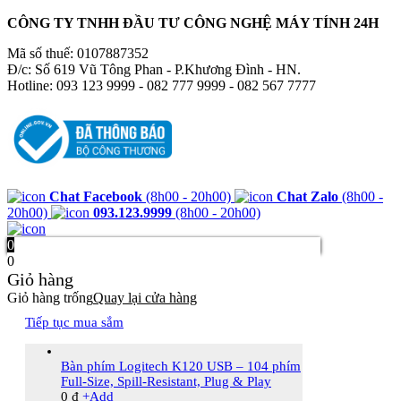
CÔNG TY TNHH ĐẦU TƯ CÔNG NGHỆ MÁY TÍNH 24H
Mã số thuế: 0107887352
Đ/c: Số 619 Vũ Tông Phan - P.Khương Đình - HN.
Hotline: 093 123 9999 - 082 777 9999 - 082 567 7777
Chat Facebook
(8h00 - 20h00)
Chat Zalo
(8h00 -
20h00)
093.123.9999
(8h00 - 20h00)
0
0
Giỏ hàng
Giỏ hàng trống
Quay lại cửa hàng
Tiếp tục mua sắm
Bàn phím Logitech K120 USB – 104 phím
Full-Size, Spill-Resistant, Plug & Play
0
₫
+
Add