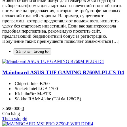
Новый бездепозитный бонус для геймеров 2026 года При
выборе платформы для азартных развлечений стоит обратить
внимание на предложения, которые не требуют финансовых
вложений с вашей стороны. Например, существуют
программы, которые предоставляют возможность испытать
удачу без стартовых инвестиций. Если вас заинтересовала
подобная перспектива, рекомендую посетить сайт,
предлагающий бездепозитный бонус за регистрацию.
Получение таких преимуществ позволяет ознакомиться […]
Sản phẩm tương tự
Mainboard ASUS TUF GAMING B760M-PLUS D4
Chipset: Intel B760
Socket: Intel LGA 1700
Kích thước: M-ATX
Số khe RAM: 4 khe (Tối đa 128GB)
3.690.000
₫
Còn hàng
Thêm vào giỏ