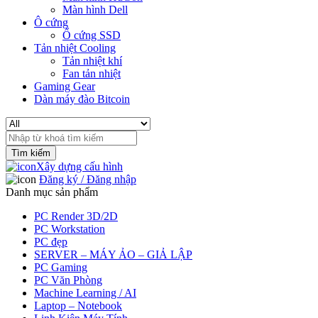
Màn hình Dell
Ô cứng
Ổ cứng SSD
Tản nhiệt Cooling
Tản nhiệt khí
Fan tản nhiệt
Gaming Gear
Dàn máy đào Bitcoin
Search
for:
Xây dựng cấu hình
Đăng ký / Đăng nhập
Danh mục sản phẩm
PC Render 3D/2D
PC Workstation
PC đẹp
SERVER – MÁY ẢO – GIẢ LẬP
PC Gaming
PC Văn Phòng
Machine Learning / AI
Laptop – Notebook