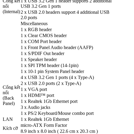
Cổng kết
1 x USB 3.2 Gen 1 header supports 2 additional
nối
USB 3.2 Gen 1 ports
(Internal)
2 x USB 2.0 headers support 4 additional USB
2.0 ports
Miscellaneous
1 x RGB header
1 x Clear CMOS header
1 x COM Port header
1 x Front Panel Audio header (AAFP)
1 x S/PDIF Out header
1 x Speaker header
1 x SPI TPM header (14-1pin)
1 x 10-1 pin System Panel header
4 x USB 3.2 Gen 1 ports (4 x Type-A)
2 x USB 2.0 ports (2 x Type-A)
Cổng kết
1 x VGA port
nối
1 x HDMI™ port
(Back
1 x Realtek 1Gb Ethernet port
Panel)
3 x Audio jacks
1 x PS/2 Keyboard/Mouse combo port
LAN
1 x Realtek 1Gb Ethernet
micro-ATX Form Factor
Kích cỡ
8.9 inch x 8.0 inch ( 22.6 cm x 20.3 cm )