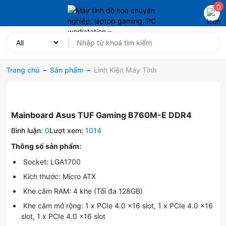
0
Trang chủ
–
Sản phẩm
–
Linh Kiện Máy Tính
Mainboard Asus TUF Gaming B760M-E DDR4
Bình luận:
0
Lượt xem:
1014
Thông số sản phẩm:
Socket: LGA1700
Kích thước: Micro ATX
Khe cắm RAM: 4 khe (Tối đa 128GB)
Khe cắm mở rộng: 1 x PCIe 4.0 x16 slot, 1 x PCIe 4.0 x16
slot, 1 x PCIe 4.0 x16 slot