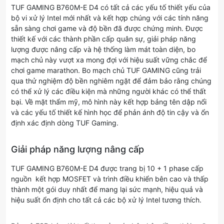
TUF GAMING B760M-E D4 có tất cả các yếu tố thiết yếu của
bộ vi xử lý Intel mới nhất và kết hợp chúng với các tính năng
sẵn sàng chơi game và độ bền đã được chứng minh. Được
thiết kế với các thành phần cấp quân sự, giải pháp năng
lượng được nâng cấp và hệ thống làm mát toàn diện, bo
mạch chủ này vượt xa mong đợi với hiệu suất vững chắc để
chơi game marathon. Bo mạch chủ TUF GAMING cũng trải
qua thử nghiệm độ bền nghiêm ngặt để đảm bảo rằng chúng
có thể xử lý các điều kiện mà những người khác có thể thất
bại. Về mặt thẩm mỹ, mô hình này kết hợp bảng tên dập nổi
và các yếu tố thiết kế hình học để phản ánh độ tin cậy và ổn
định xác định dòng TUF Gaming.
Giải pháp năng lượng nâng cấp
TUF GAMING B760M-E D4 được trang bị 10 + 1 phase cấp
nguồn kết hợp MOSFET và trình điều khiển bên cao và thấp
thành một gói duy nhất để mang lại sức mạnh, hiệu quả và
hiệu suất ổn định cho tất cả các bộ xử lý Intel tương thích.