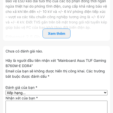
Bảo vệ ESD kéo dài tuổi thọ của các bộ phận đồng thời ngăn
ngừa thiệt hại do phóng tĩnh điện, cung cấp khả năng bảo vệ
cho xả khí lên đến +/- 10 kV và +/- 6 kV phóng điện tiếp xúc
– vượt xa các tiêu chuẩn công nghiệp tương ứng là +/- 6 kV
và +/- 4 kV. Điốt TVS gắn trên bề mặt trong gói nội tuyến kép
giúp bảo vệ PC của bạn khỏi tăng đột biến điện áp.
Xem thêm
Ethernet 2,5 Gb
Ethernet trên bo mạch 2,5 Gb khởi động kết nối mạng LAN
Chưa có đánh giá nào.
của bạn lên một bậc với sự cải thiện băng thông lên đến
2,5X. Sử dụng cáp LAN hiện có, bạn có thể tận dụng bản
Hãy là người đầu tiên nhận xét “Mainboard Asus TUF Gaming
nâng cấp mạng này để trải nghiệm chơi game mượt mà hơn,
B760M-E DDR4”
không bị lag, ngay lập tức phát trực tuyến video độ phân giải
Email của bạn sẽ không được hiển thị công khai.
Các trường
cao và tận hưởng khả năng truyền tệp nhanh hơn.
bắt buộc được đánh dấu
*
Đánh giá của bạn
*
Nhận xét của bạn
*