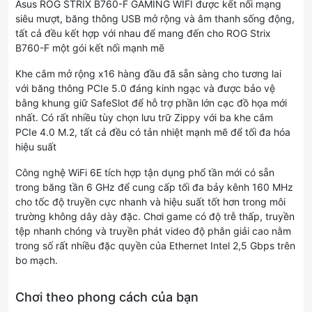
Asus ROG STRIX B760-F GAMING WIFI được kết nối mạng
siêu mượt, băng thông USB mở rộng và âm thanh sống động,
tất cả đều kết hợp với nhau để mang đến cho ROG Strix
B760-F một gói kết nối mạnh mẽ
Khe cắm mở rộng x16 hàng đầu đã sẵn sàng cho tương lai
với băng thông PCIe 5.0 đáng kinh ngạc và được bảo vệ
bằng khung giữ SafeSlot để hỗ trợ phần lớn cạc đồ họa mới
nhất. Có rất nhiều tùy chọn lưu trữ Zippy với ba khe cắm
PCIe 4.0 M.2, tất cả đều có tản nhiệt mạnh mẽ để tối đa hóa
hiệu suất
Công nghệ WiFi 6E tích hợp tận dụng phổ tần mới có sẵn
trong băng tần 6 GHz để cung cấp tối đa bảy kênh 160 MHz
cho tốc độ truyền cực nhanh và hiệu suất tốt hơn trong môi
trường không dây dày đặc. Chơi game có độ trễ thấp, truyền
tệp nhanh chóng và truyền phát video độ phân giải cao nằm
trong số rất nhiều đặc quyền của Ethernet Intel 2,5 Gbps trên
bo mạch.
Chơi theo phong cách của bạn