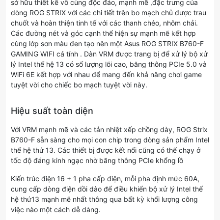
sở hữu thiết kế vô cùng độc đáo, mạnh mẽ ,đặc trưng của
dòng ROG STRIX với các chi tiết trên bo mạch chủ được trau
chuốt và hoàn thiện tinh tế với các thanh chéo, nhôm chải.
Các đường nét và góc cạnh thể hiện sự mạnh mẽ kết hợp
cùng lớp sơn màu đen tạo nên một Asus ROG STRIX B760-F
GAMING WIFI cá tính . Dàn VRM được trang bị để xử lý bộ xử
lý Intel thế hệ 13 có số lượng lõi cao, băng thông PCIe 5.0 và
WiFi 6E kết hợp với nhau để mang đến khả năng chơi game
tuyệt vời cho chiếc bo mạch tuyệt vời này.
Hiệu suất toàn diện
Với VRM mạnh mẽ và các tản nhiệt xếp chồng dày, ROG Strix
B760-F sẵn sàng cho mọi con chip trong dòng sản phẩm Intel
thế hệ thứ 13. Các thiết bị được kết nối cũng có thể chạy ở
tốc độ đáng kinh ngạc nhờ băng thông PCIe khổng lồ
Kiến trúc điện 16 + 1 pha cấp điện, mỗi pha định mức 60A,
cung cấp dòng điện dồi dào để điều khiển bộ xử lý Intel thế
hệ thứ13 mạnh mẽ nhất thông qua bất kỳ khối lượng công
việc nào một cách dễ dàng.