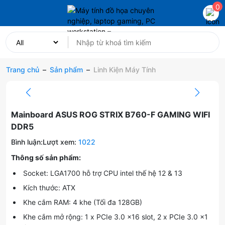
0
Trang chủ
–
Sản phẩm
–
Linh Kiện Máy Tính
Mainboard ASUS ROG STRIX B760-F GAMING WIFI
DDR5
Bình luận:
Lượt xem:
1022
Thông số sản phẩm:
Socket: LGA1700 hỗ trợ CPU intel thế hệ 12 & 13
Kích thước: ATX
Khe cắm RAM: 4 khe (Tối đa 128GB)
Khe cắm mở rộng: 1 x PCIe 3.0 x16 slot, 2 x PCIe 3.0 x1