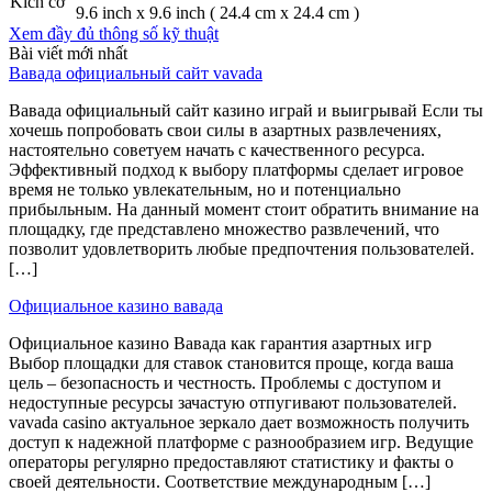
Kích cỡ
9.6 inch x 9.6 inch ( 24.4 cm x 24.4 cm )
Xem đầy đủ thông số kỹ thuật
Bài viết mới nhất
Вавада официальный сайт vavada
Вавада официальный сайт казино играй и выигрывай Если ты
хочешь попробовать свои силы в азартных развлечениях,
настоятельно советуем начать с качественного ресурса.
Эффективный подход к выбору платформы сделает игровое
время не только увлекательным, но и потенциально
прибыльным. На данный момент стоит обратить внимание на
площадку, где представлено множество развлечений, что
позволит удовлетворить любые предпочтения пользователей.
[…]
Официальное казино вавада
Официальное казино Вавада как гарантия азартных игр
Выбор площадки для ставок становится проще, когда ваша
цель – безопасность и честность. Проблемы с доступом и
недоступные ресурсы зачастую отпугивают пользователей.
vavada casino актуальное зеркало дает возможность получить
доступ к надежной платформе с разнообразием игр. Ведущие
операторы регулярно предоставляют статистику и факты о
своей деятельности. Соответствие международным […]