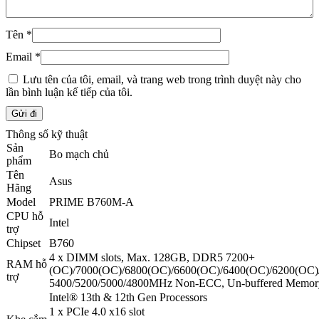
Tên
*
Email
*
Lưu tên của tôi, email, và trang web trong trình duyệt này cho
lần bình luận kế tiếp của tôi.
Thông số kỹ thuật
Sản
Bo mạch chủ
phẩm
Tên
Asus
Hãng
Model
PRIME B760M-A
CPU hỗ
Intel
trợ
Chipset
B760
4 x DIMM slots, Max. 128GB, DDR5 7200+
RAM hỗ
(OC)/7000(OC)/6800(OC)/6600(OC)/6400(OC)/6200(OC)
trợ
5400/5200/5000/4800MHz Non-ECC, Un-buffered Memor
Intel® 13th & 12th Gen Processors
1 x PCIe 4.0 x16 slot