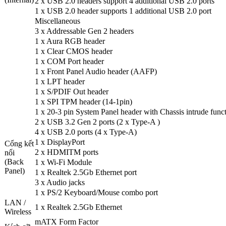
2 x USB 2.0 headers support 4 additional USB 2.0 ports
1 x USB 2.0 header supports 1 additional USB 2.0 port
Miscellaneous
3 x Addressable Gen 2 headers
1 x Aura RGB header
1 x Clear CMOS header
1 x COM Port header
1 x Front Panel Audio header (AAFP)
1 x LPT header
1 x S/PDIF Out header
1 x SPI TPM header (14-1pin)
1 x 20-3 pin System Panel header with Chassis intrude func
2 x USB 3.2 Gen 2 ports (2 x Type-A )
4 x USB 2.0 ports (4 x Type-A)
1 x DisplayPort
Cổng kết
2 x HDMITM ports
nối
(Back
1 x Wi-Fi Module
Panel)
1 x Realtek 2.5Gb Ethernet port
3 x Audio jacks
1 x PS/2 Keyboard/Mouse combo port
LAN /
1 x Realtek 2.5Gb Ethernet
Wireless
mATX Form Factor