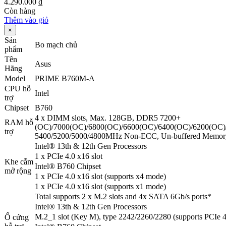
4.290.000
₫
Còn hàng
Thêm vào giỏ
×
Sản
Bo mạch chủ
phẩm
Tên
Asus
Hãng
Model
PRIME B760M-A
CPU hỗ
Intel
trợ
Chipset
B760
4 x DIMM slots, Max. 128GB, DDR5 7200+
RAM hỗ
(OC)/7000(OC)/6800(OC)/6600(OC)/6400(OC)/6200(OC)
trợ
5400/5200/5000/4800MHz Non-ECC, Un-buffered Memor
Intel® 13th & 12th Gen Processors
1 x PCIe 4.0 x16 slot
Khe cắm
Intel® B760 Chipset
mở rộng
1 x PCIe 4.0 x16 slot (supports x4 mode)
1 x PCIe 4.0 x16 slot (supports x1 mode)
Total supports 2 x M.2 slots and 4x SATA 6Gb/s ports*
Intel® 13th & 12th Gen Processors
M.2_1 slot (Key M), type 2242/2260/2280 (supports PCIe 
Ổ cứng