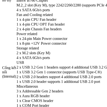
hỗ trợ
Intel® B760 Chipset
M.2_2 slot (Key M), type 2242/2260/2280 (supports PCIe 
4 x SATA 6Gb/s ports
Fan and Cooling related
1 x 4-pin CPU Fan header
1 x 4-pin CPU OPT Fan header
2 x 4-pin Chassis Fan headers
Power related
1 x 24-pin Main Power connector
1 x 8-pin +12V Power connector
Storage related
2 x M.2 slots (Key M)
4 x SATA 6Gb/s ports
USB
2 x USB 3.2 Gen 1 headers support 4 additional USB 3.2 G
Cổng kết
nối
1 x USB 3.2 Gen 1 connector (supports USB Type-C®)
(Internal)
2 x USB 2.0 headers support 4 additional USB 2.0 ports
1 x USB 2.0 header supports 1 additional USB 2.0 port
Miscellaneous
3 x Addressable Gen 2 headers
1 x Aura RGB header
1 x Clear CMOS header
1 x COM Port header