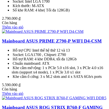
Socket: Intel LGA 1700
Kích thước: M-ATX
Số khe RAM: 4 khe( Tối đa 128GB)
2.790.000
₫
Còn hàng
Thêm vào giỏ
Mainboard ASUS PRIME Z790-P WIFI D4-CSM
Hỗ trợ CPU Intel thế hệ thứ 12 và 13
Socket: LGA1700 , Chipset: Z790
Hỗ trợ RAM: 4 khe DDR4, tối đa 128Gb
Chuẩn mainboard: ATX
Khe cắm mở rộng: 1 x PCIe 5.0 x16 slot, 3 x PCIe 4.0 x16
slots (support x4 mode), 1 x PCIe 3.0 x1 slot
Khe cắm ổ cứng: 3 x M.2 slots and 4 x SATA 6Gb/s ports
5.590.000
₫
Còn hàng
Thêm vào giỏ
Mainboard ASUS ROG STRIX B760-F GAMING