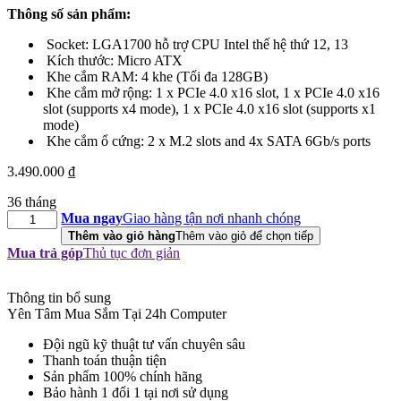
Thông số sản phẩm:
Socket: LGA1700 hỗ trợ CPU Intel thế hệ thứ 12, 13
Kích thước: Micro ATX
Khe cắm RAM: 4 khe (Tối đa 128GB)
Khe cắm mở rộng: 1 x PCIe 4.0 x16 slot, 1 x PCIe 4.0 x16
slot (supports x4 mode), 1 x PCIe 4.0 x16 slot (supports x1
mode)
Khe cắm ổ cứng: 2 x M.2 slots and 4x SATA 6Gb/s ports
3.490.000
₫
36 tháng
Mainboard
Mua ngay
Giao hàng tận nơi nhanh chóng
Asus
Thêm vào giỏ hàng
Thêm vào giỏ để chọn tiếp
Prime
Mua trả góp
Thủ tục đơn giản
B760M-
A
DDR5
Thông tin bổ sung
số
Yên Tâm Mua Sắm Tại 24h Computer
lượng
Đội ngũ kỹ thuật tư vấn chuyên sâu
Thanh toán thuận tiện
Sản phẩm 100% chính hãng
Bảo hành 1 đổi 1 tại nơi sử dụng