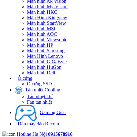
Màn hình Ak Vision
Màn hình My-Vision
Màn hình HKC
Màn Hình Kingview
Màn hình StartView
Màn hình MSI
Màn hình AOC
Màn hình Viewsonic
Màn hình HP
Màn hình Samsung
Màn Hình Lenovo
Màn hình GiGaByte
Màn hình HuGon
Màn hình Dell
Ô cứng
Ổ cứng SSD
Tản nhiệt Cooling
Tản nhiệt khí
Fan tản nhiệt
Gaming Gear
Dàn máy đào Bitcoin
Hotline Hà Nội
0915678916