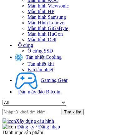
Màn hình AOC
Màn hình Viewsonic
Màn hình HP
Màn hình Samsung
Màn Hình Lenovo
Màn hình GiGaByte
Màn hình HuGon
Màn hình Dell
Ô cứng
Ổ cứng SSD
Tản nhiệt Cooling
Tản nhiệt khí
Fan tản nhiệt
Gaming Gear
Dàn máy đào Bitcoin
Search
for:
Xây dựng cấu hình
Đăng ký / Đăng nhập
Danh mục sản phẩm