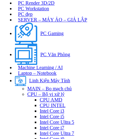
PC Render 3D/2D
PC Workstation
PC đẹp
SERVER – MÁY ẢO – GIẢ LẬP
PC Gaming
PC Văn Phòng
Machine Learning / AI
Laptop – Notebook
Linh Kiện Máy Tính
MAIN – Bo mạch chủ
CPU – Bộ vi xử lý
CPU AMD
CPU INTEL
Intel Core i3
Intel Core i5
Intel Core Ultra 5
Intel Core i7
Intel Core Ultra 7
Intel Core i9