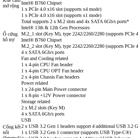
Khe cắm
Intel® B760 Chipset
mở rộng
1 x PCIe 4.0 x16 slot (supports x4 mode)
1 x PCIe 4.0 x16 slot (supports x1 mode)
Total supports 2 x M.2 slots and 4x SATA 6Gb/s ports*
Intel® 13th & 12th Gen Processors
M.2_1 slot (Key M), type 2242/2260/2280 (supports PCIe 
Ổ cứng
hỗ trợ
Intel® B760 Chipset
M.2_2 slot (Key M), type 2242/2260/2280 (supports PCIe 
4 x SATA 6Gb/s ports
Fan and Cooling related
1 x 4-pin CPU Fan header
1 x 4-pin CPU OPT Fan header
2 x 4-pin Chassis Fan headers
Power related
1 x 24-pin Main Power connector
1 x 8-pin +12V Power connector
Storage related
2 x M.2 slots (Key M)
4 x SATA 6Gb/s ports
USB
2 x USB 3.2 Gen 1 headers support 4 additional USB 3.2 G
Cổng kết
nối
1 x USB 3.2 Gen 1 connector (supports USB Type-C®)
(Internal)