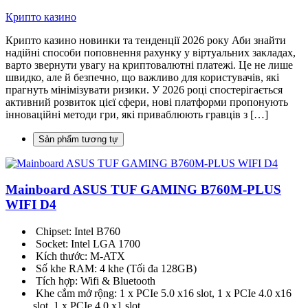
Крипто казино
Крипто казино новинки та тенденції 2026 року Аби знайти
надійні способи поповнення рахунку у віртуальних закладах,
варто звернути увагу на криптовалютні платежі. Це не лише
швидко, але й безпечно, що важливо для користувачів, які
прагнуть мінімізувати ризики. У 2026 році спостерігається
активний розвиток цієї сфери, нові платформи пропонують
інноваційні методи гри, які приваблюють гравців з […]
Sản phẩm tương tự
Mainboard ASUS TUF GAMING B760M-PLUS
WIFI D4
Chipset: Intel B760
Socket: Intel LGA 1700
Kích thước: M-ATX
Số khe RAM: 4 khe (Tối đa 128GB)
Tích hợp: Wifi & Bluetooth
Khe cắm mở rộng: 1 x PCIe 5.0 x16 slot, 1 x PCIe 4.0 x16
slot, 1 x PCIe 4.0 x1 slot