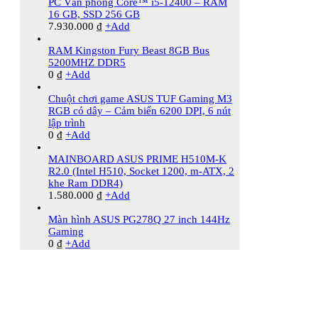
PC Văn phòng Core™ i5-12400 – RAM
16 GB, SSD 256 GB
7.930.000
₫
+
Add
RAM Kingston Fury Beast 8GB Bus
5200MHZ DDR5
0
₫
+
Add
Chuột chơi game ASUS TUF Gaming M3
RGB có dây – Cảm biến 6200 DPI, 6 nút
lập trình
0
₫
+
Add
MAINBOARD ASUS PRIME H510M-K
R2.0 (Intel H510, Socket 1200, m-ATX, 2
khe Ram DDR4)
1.580.000
₫
+
Add
Màn hình ASUS PG278Q 27 inch 144Hz
Gaming
0
₫
+
Add