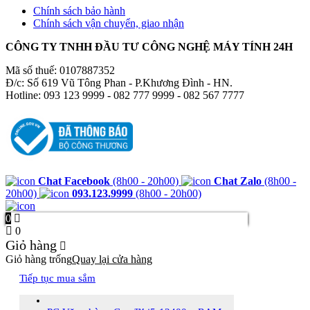
Chính sách bảo hành
Chính sách vận chuyển, giao nhận
CÔNG TY TNHH ĐẦU TƯ CÔNG NGHỆ MÁY TÍNH 24H
Mã số thuế: 0107887352
Đ/c: Số 619 Vũ Tông Phan - P.Khương Đình - HN.
Hotline: 093 123 9999 - 082 777 9999 - 082 567 7777
Chat Facebook
(8h00 - 20h00)
Chat Zalo
(8h00 -
20h00)
093.123.9999
(8h00 - 20h00)
0
0
Giỏ hàng
Giỏ hàng trống
Quay lại cửa hàng
Tiếp tục mua sắm