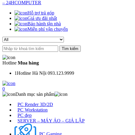
Hỗ trợ trả góp
Giá ưu đãi nhất
Bảo hành tận nhà
Miễn phí vận chuyển
Search
for:
Hotline
Mua hàng
1
Hotline Hà Nội 093.123.9999
0
Danh mục sản phẩm
PC Render 3D/2D
PC Workstation
PC đẹp
SERVER – MÁY ẢO – GIẢ LẬP
PC Gaming