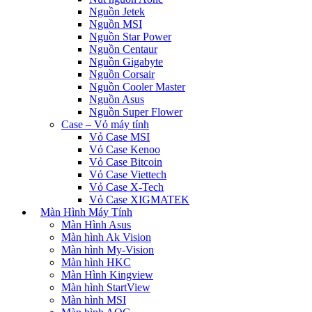
Nguồn Jetek
Nguồn MSI
Nguồn Star Power
Nguồn Centaur
Nguồn Gigabyte
Nguồn Corsair
Nguồn Cooler Master
Nguồn Asus
Nguồn Super Flower
Case – Vỏ máy tính
Vỏ Case MSI
Vỏ Case Kenoo
Vỏ Case Bitcoin
Vỏ Case Viettech
Vỏ Case X-Tech
Vỏ Case XIGMATEK
Màn Hình Máy Tính
Màn Hình Asus
Màn hình Ak Vision
Màn hình My-Vision
Màn hình HKC
Màn Hình Kingview
Màn hình StartView
Màn hình MSI