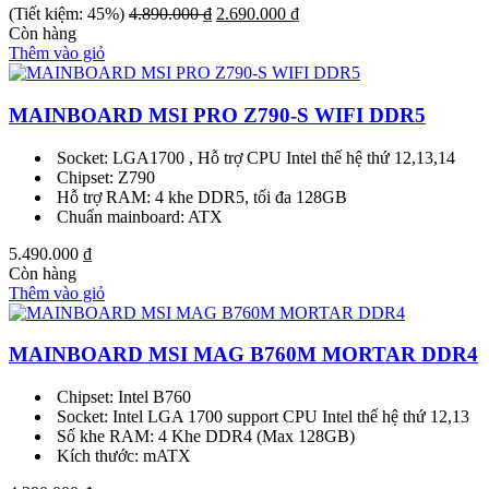
Giá
Giá
(Tiết kiệm: 45%)
4.890.000
₫
2.690.000
₫
gốc
hiện
Còn hàng
là:
tại
Thêm vào giỏ
4.890.000 ₫.
là:
2.690.000 ₫.
MAINBOARD MSI PRO Z790-S WIFI DDR5
Socket: LGA1700 , Hỗ trợ CPU Intel thế hệ thứ 12,13,14
Chipset: Z790
Hỗ trợ RAM: 4 khe DDR5, tối đa 128GB
Chuẩn mainboard: ATX
5.490.000
₫
Còn hàng
Thêm vào giỏ
MAINBOARD MSI MAG B760M MORTAR DDR4
Chipset: Intel B760
Socket: Intel LGA 1700 support CPU Intel thế hệ thứ 12,13
Số khe RAM: 4 Khe DDR4 (Max 128GB)
Kích thước: mATX