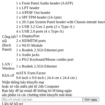
1 x Front Panel Audio header (AAFP)
1 x LPT header
1 x S/PDIF Out header
1 x SPI TPM header (14-1pin)
1 x 20-3 pin System Panel header with Chassis intrude func
2 x USB 3.2 Gen 2 ports (2 x Type-A )
4 x USB 2.0 ports (4 x Type-A)
1 x DisplayPort
Cổng kết
2 x HDMITM ports
nối
(Back
1 x Wi-Fi Module
Panel)
1 x Realtek 2.5Gb Ethernet port
3 x Audio jacks
1 x PS/2 Keyboard/Mouse combo port
LAN /
1 x Realtek 2.5Gb Ethernet
Wireless
mATX Form Factor
Kích cỡ
9.6 inch x 9.6 inch ( 24.4 cm x 24.4 cm )
Nhận thông báo khuyến mại
hoặc tư vấn miễn phí từ 24h Computer
Bạn hãy để lại email để không bỏ lỡ hàng ngàn
sản phẩm và các chương trình khuyến mãi khác
Liên hệ hỗ trợ