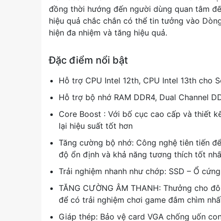
đồng thời hướng đến người dùng quan tâm đến
hiệu quả chắc chắn có thể tin tưởng vào Dò
hiện đa nhiệm và tăng hiệu quả.
Đặc điểm nổi bật
Hỗ trợ CPU Intel 12th, CPU Intel 13th cho
Hỗ trợ bộ nhớ RAM DDR4, Dual Channel 
Core Boost : Với bố cục cao cấp và thiết k
lại hiệu suất tốt hơn
Tăng cường bộ nhớ: Công nghệ tiên tiến để 
độ ổn định và khả năng tương thích tốt nhấ
Trải nghiệm nhanh như chớp: SSD – Ổ cứng 
TĂNG CƯỜNG ÂM THANH: Thưởng cho đôi ta
để có trải nghiệm chơi game đắm chìm nhấ
Giáp thép: Bảo vệ card VGA chống uốn con