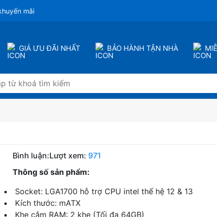
khuyến mãi
GIÁ ƯU ĐÃI NHẤT
BẢO HÀNH TẬN NHÀ
MI
Bình luận:
Lượt xem:
971
Thông số sản phẩm:
Socket: LGA1700 hỗ trợ CPU intel thế hệ 12 & 13
Kích thước: mATX
Khe cắm RAM: 2 khe (Tối đa 64GB)