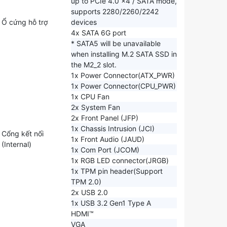
up to PCIe 4.0 x4 / SATA mode,
supports 2280/2260/2242
Ổ cứng hỗ trợ
devices
4x SATA 6G port
* SATA5 will be unavailable
when installing M.2 SATA SSD in
the M2_2 slot.
1x Power Connector(ATX_PWR)
1x Power Connector(CPU_PWR)
1x CPU Fan
2x System Fan
2x Front Panel (JFP)
1x Chassis Intrusion (JCI)
Cổng kết nối
1x Front Audio (JAUD)
(Internal)
1x Com Port (JCOM)
1x RGB LED connector(JRGB)
1x TPM pin header(Support
TPM 2.0)
2x USB 2.0
1x USB 3.2 Gen1 Type A
HDMI™
VGA