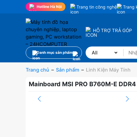
Trang tin công nghệ
Trang 
Hotline Hà Nội
HỖ TRỢ TRẢ GÓP
Danh mục sản phẩm
Trang chủ
–
Sản phẩm
–
Linh Kiện Máy Tính
Mainboard MSI PRO B760M-E DDR4