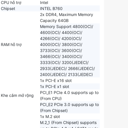
CPU hỗ trợ
Intel
Chipset
INTEL B760
2x DDR4, Maximum Memory
Capacity 64GB
Memory Support 4800(OC)/
4600(OC)/ 4400(OC)/
4266(OC)/ 4200(OC)/
RAM hỗ trợ
4000(OC)/ 3800(OC)/
3733(OC)/ 3600(OC)/
3466(OC)/ 3400(OC)/
3333(OC)/ 3200(JEDEC)/
2933(JEDEC)/ 2666(JEDEC)/
2400(JEDEC)/ 2133(JEDEC)
1x PCI-E x16 slot
1x PCI-E x1 slot
PCI_E1 PCIe 4.0 supports up to
Khe cắm mở rộng
(From CPU)
PCI_E2 PCIe 3.0 supports up to
(From Chipset)
1x M.2 slot
M.2_1 (From Chipset) supports