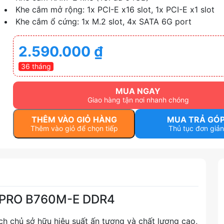
Khe cắm mở rộng: 1x PCI-E x16 slot, 1x PCI-E x1 slot
Khe cắm ổ cứng: 1x M.2 slot, 4x SATA 6G port
2.590.000
₫
36 tháng
MUA NGAY
Giao hàng tận nơi nhanh chóng
THÊM VÀO GIỎ HÀNG
MUA TRẢ GÓ
Thêm vào giỏ để chọn tiếp
Thủ tục đơn giản
 PRO B760M-E DDR4
chủ sở hữu hiệu suất ấn tượng và chất lượng cao,