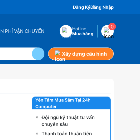
Đăng Ký
Đăng Nhập
0
Hotline
ỄN PHÍ VẬN CHUYỂN
Mua hàng
Xây dựng cấu hình
Yên Tâm Mua Sắm Tại 24h
Computer
Đội ngũ kỹ thuật tư vấn
chuyên sâu
Thanh toán thuận tiện