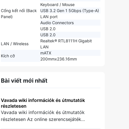
Keyboard / Mouse
Cổng kết nối (Back
USB 3.2 Gen 1 5Gbps (Type-A)
Panel)
LAN port
Audio Connectors
USB 2.0
USB 2.0
Realtek® RTL8111H Gigabit
LAN / Wireless
LAN
mATX
Kích cỡ
200mmx236.16mm
Bài viết mới nhất
Vavada wiki információk és útmutatók
részletesen
Vavada wiki információk és útmutatók
részletesen Az online szerencsejáték
világában a megfelelő belépési lehetőségek