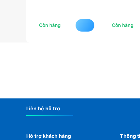
và
Còn hàng
Còn hàng
Nhận thông báo khuyế
hoặc tư vấn miễn phí
Bạn hãy để lại email để không bỏ 
sản phẩm và các chương trình kh
Liên hệ hỗ trợ
Hỗ trợ khách hàng
Thông t