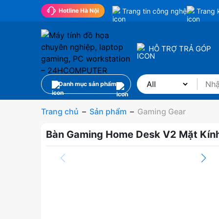
Trang tin công nghệ
Trang 
Hotline Hà Nội
HỖ TRỢ TRẢ GÓP
Danh mục sản phẩm
Trang chủ
–
Sản phẩm
–
Gaming Gear
Bàn Gaming Home Desk V2 Mặt Kín