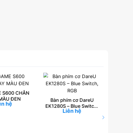
 S600 CHÂN
MÀU ĐEN
Bàn phím cơ DareU
ên hệ
EK1280S – Blue Switch,
Liên hệ
RGB