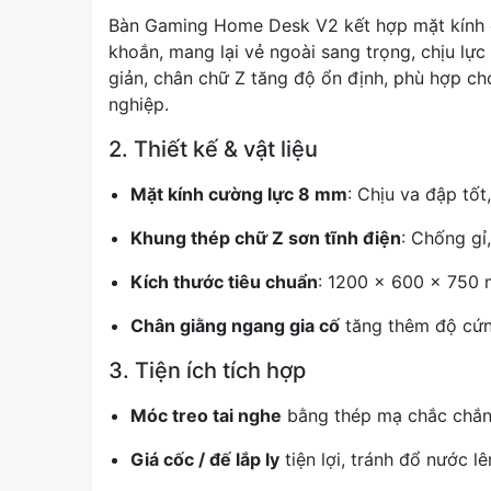
Bàn Gaming Home Desk V2 kết hợp mặt kính 
khoắn, mang lại vẻ ngoài sang trọng, chịu lực 
giản, chân chữ Z tăng độ ổn định, phù hợp c
nghiệp.
2. Thiết kế & vật liệu
Mặt kính cường lực 8 mm
: Chịu va đập tố
Khung thép chữ Z sơn tĩnh điện
: Chống gỉ,
Kích thước tiêu chuẩn
: 1200 × 600 × 750 
Chân giằng ngang gia cố
tăng thêm độ cứn
3. Tiện ích tích hợp
Móc treo tai nghe
bằng thép mạ chắc chắn,
Giá cốc / đế lắp ly
tiện lợi, tránh đổ nước lê