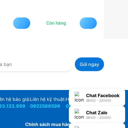
Bàn phí
Doubl
Cher
Còn hàng
Còn hà
Chat Facebook
ên hệ báo giá:
Liên hệ kỹ thuật:
Hỗ Trợ Bảo Hành:
(8h00 - 20h00)
93.123.999
0922566599
0922566588
Chat Zalo
(8h00 - 20h00)
Chính sách mua hàng và bảo hành