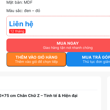
Mặt bàn: MDF
Màu sắc: đen – đỏ
Liên hệ
12 tháng
MUA NGAY
Giao hàng tận nơi nhanh chóng
THÊM VÀO GIỎ HÀNG
MUA TRẢ GÓ
Thêm vào giỏ để chọn tiếp
Thủ tục đơn giản
75 cm Chân Chữ Z – Tinh tế & Hiện đại