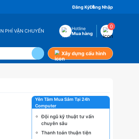
Đăng Ký
Đăng Nhập
0
Hotline
ỄN PHÍ VẬN CHUYỂN
Mua hàng
Xây dựng cấu hình
Yên Tâm Mua Sắm Tại 24h
Computer
Đội ngũ kỹ thuật tư vấn
chuyên sâu
Thanh toán thuận tiện