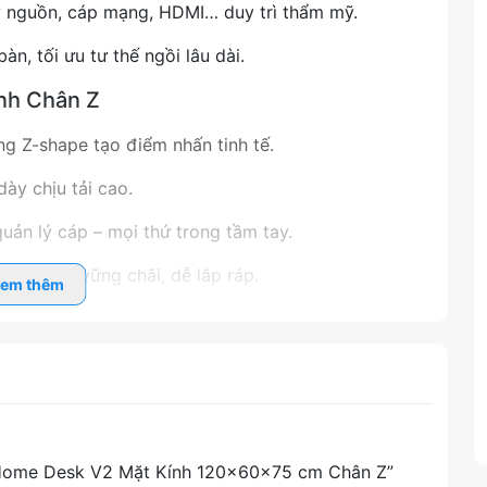
y nguồn, cáp mạng, HDMI… duy trì thẩm mỹ.
àn, tối ưu tư thế ngồi lâu dài.
nh Chân Z
ng Z-shape tạo điểm nhấn tinh tế.
dày chịu tải cao.
quản lý cáp – mọi thứ trong tầm tay.
, chân Z vững chãi, dễ lắp ráp.
em thêm
lau chùi nhanh gọn.
Z là lựa chọn hoàn hảo để nâng cấp góc chơi
ộ bền, thẩm mỹ và tiện ích!
g Home Desk V2 Mặt Kính 120×60×75 cm Chân Z”