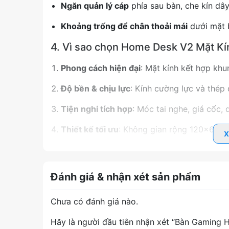
Ngăn quản lý cáp
phía sau bàn, che kín dâ
Khoảng trống để chân thoải mái
dưới mặt b
4. Vì sao chọn Home Desk V2 Mặt Kí
Phong cách hiện đại
: Mặt kính kết hợp khu
Độ bền & chịu lực
: Kính cường lực và thép 
Tiện nghi tích hợp
: Móc tai nghe, giá cốc, 
Thiết kế tối ưu
: Không gian rộng 120×60 cm
X
Dễ vệ sinh & bảo trì
: Mặt kính chống trầy, 
5. Kết luận
Đánh giá & nhận xét sản phẩm
Bàn Gaming Home Desk V2 mặt kính chân chữ 
Chưa có đánh giá nào.
game hoặc không gian làm việc của bạn.
👉
Mua ngay
để trải nghiệm sự khác biệt về đ
Hãy là người đầu tiên nhận xét “Bàn Gamin