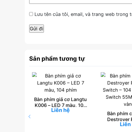
Lưu tên của tôi, email, và trang web trong t
Sản phẩm tương tự
Bàn phím giả cơ Langtu
K006 – LED 7 màu, 104
g cơ V-
Liên hệ
phím
RGB –
Bàn phím c
ệ
Red D-
Destroyer 
 phím
Liên
Switch – 104
Switch 55M