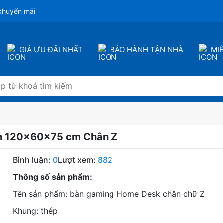
khuyến mãi
GIÁ ƯU ĐÃI NHẤT
BẢO HÀNH TẬN NHÀ
MI
h 120×60×75 cm Chân Z
Bình luận:
0
Lượt xem:
882
Thông số sản phẩm:
Tên sản phẩm: bàn gaming Home Desk chân chữ Z
Khung: thép