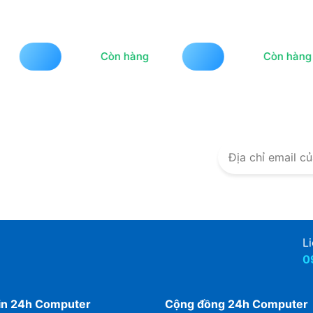
ng
Còn hàng
Còn hàng
n mại
 từ 24h Computer
lỡ hàng ngàn
uyến mãi khác
Li
0
in 24h Computer
Cộng đồng 24h Computer