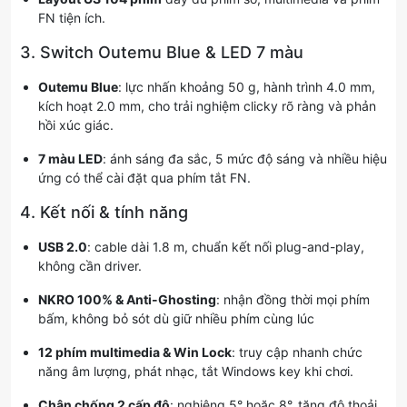
FN tiện ích.
3. Switch Outemu Blue & LED 7 màu
Outemu Blue
: lực nhấn khoảng 50 g, hành trình 4.0 mm,
kích hoạt 2.0 mm, cho trải nghiệm clicky rõ ràng và phản
hồi xúc giác.
7 màu LED
: ánh sáng đa sắc, 5 mức độ sáng và nhiều hiệu
ứng có thể cài đặt qua phím tắt FN.
4. Kết nối & tính năng
USB 2.0
: cable dài 1.8 m, chuẩn kết nối plug-and-play,
không cần driver.
NKRO 100% & Anti-Ghosting
: nhận đồng thời mọi phím
bấm, không bỏ sót dù giữ nhiều phím cùng lúc
12 phím multimedia & Win Lock
: truy cập nhanh chức
năng âm lượng, phát nhạc, tắt Windows key khi chơi.
Chân chống 2 cấp độ
: nghiêng 5° hoặc 8°, tăng độ thoải