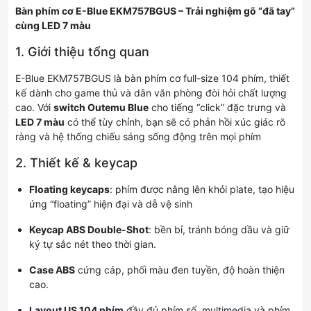
Bàn phím cơ E-Blue EKM757BGUS – Trải nghiệm gõ “đã tay”
cùng LED 7 màu
1. Giới thiệu tổng quan
E-Blue EKM757BGUS là bàn phím cơ full-size 104 phím, thiết
kế dành cho game thủ và dân văn phòng đòi hỏi chất lượng
cao. Với
switch Outemu Blue
cho tiếng “click” đặc trưng và
LED 7 màu
có thể tùy chỉnh, bạn sẽ có phản hồi xúc giác rõ
ràng và hệ thống chiếu sáng sống động trên mọi phím
2. Thiết kế & keycap
Floating keycaps
: phím được nâng lên khỏi plate, tạo hiệu
ứng “floating” hiện đại và dễ vệ sinh
Keycap ABS Double-Shot
: bền bỉ, tránh bóng dầu và giữ
ký tự sắc nét theo thời gian.
Case ABS
cứng cáp, phối màu đen tuyền, độ hoàn thiện
cao.
Layout US 104 phím
đầy đủ phím số, multimedia và phím