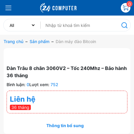
0
Trang chủ
–
Sản phẩm
–
Dàn máy đào Bitcoin
Dàn Trâu 8 chân 3060V2 – Tốc 240Mhz – Bảo hành
36 tháng
Bình luận:
0
Lượt xem:
752
Liên hệ
36 tháng
Thông tin bổ sung