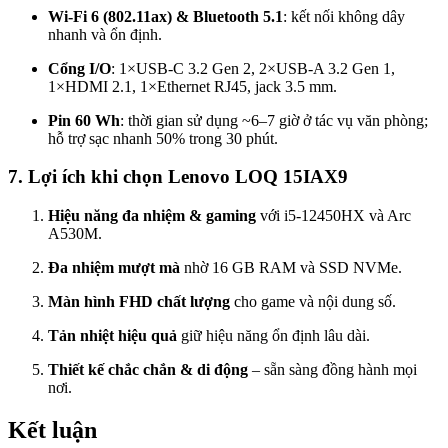
Wi-Fi 6 (802.11ax) & Bluetooth 5.1
: kết nối không dây
nhanh và ổn định.
Cổng I/O
: 1×USB-C 3.2 Gen 2, 2×USB-A 3.2 Gen 1,
1×HDMI 2.1, 1×Ethernet RJ45, jack 3.5 mm.
Pin 60 Wh
: thời gian sử dụng ~6–7 giờ ở tác vụ văn phòng;
hỗ trợ sạc nhanh 50% trong 30 phút.
7. Lợi ích khi chọn Lenovo LOQ 15IAX9
Hiệu năng đa nhiệm & gaming
với i5-12450HX và Arc
A530M.
Đa nhiệm mượt mà
nhờ 16 GB RAM và SSD NVMe.
Màn hình FHD chất lượng
cho game và nội dung số.
Tản nhiệt hiệu quả
giữ hiệu năng ổn định lâu dài.
Thiết kế chắc chắn & di động
– sẵn sàng đồng hành mọi
nơi.
Kết luận