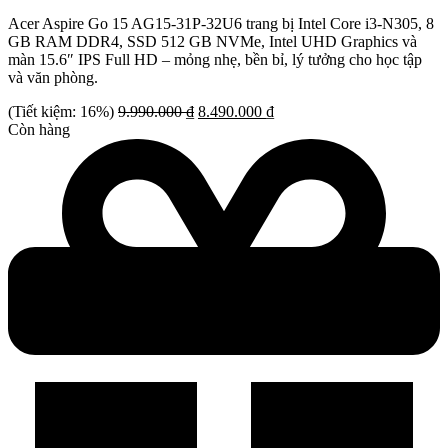
Acer Aspire Go 15 AG15-31P-32U6 trang bị Intel Core i3-N305, 8
GB RAM DDR4, SSD 512 GB NVMe, Intel UHD Graphics và
màn 15.6″ IPS Full HD – mỏng nhẹ, bền bỉ, lý tưởng cho học tập
và văn phòng.
Giá
Giá
(Tiết kiệm: 16%)
9.990.000
₫
8.490.000
₫
gốc
hiện
Còn hàng
là:
tại
9.990.000 ₫.
là:
8.490.000 ₫.