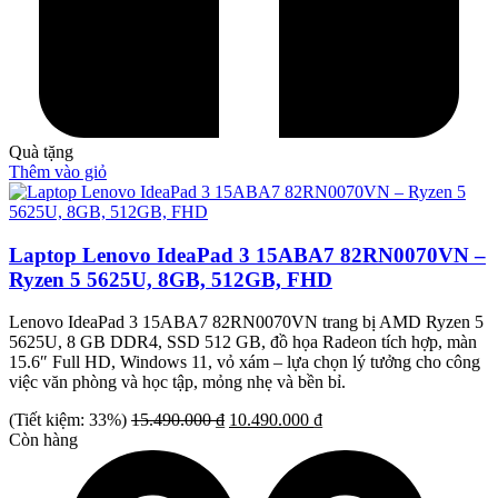
Quà tặng
Thêm vào giỏ
Laptop Lenovo IdeaPad 3 15ABA7 82RN0070VN –
Ryzen 5 5625U, 8GB, 512GB, FHD
Lenovo IdeaPad 3 15ABA7 82RN0070VN trang bị AMD Ryzen 5
5625U, 8 GB DDR4, SSD 512 GB, đồ họa Radeon tích hợp, màn
15.6″ Full HD, Windows 11, vỏ xám – lựa chọn lý tưởng cho công
việc văn phòng và học tập, mỏng nhẹ và bền bỉ.
Giá
Giá
(Tiết kiệm: 33%)
15.490.000
₫
10.490.000
₫
gốc
hiện
Còn hàng
là:
tại
15.490.000 ₫.
là: