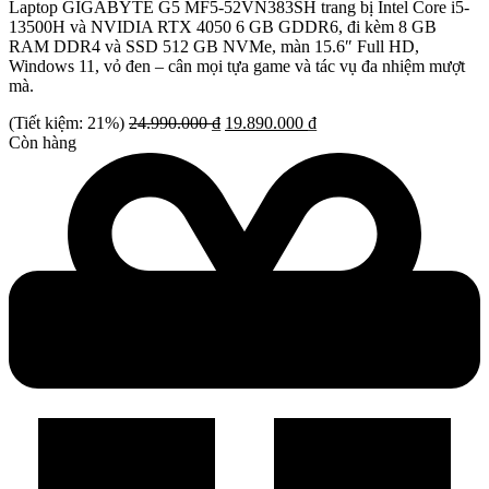
Laptop GIGABYTE G5 MF5-52VN383SH trang bị Intel Core i5-
13500H và NVIDIA RTX 4050 6 GB GDDR6, đi kèm 8 GB
RAM DDR4 và SSD 512 GB NVMe, màn 15.6″ Full HD,
Windows 11, vỏ đen – cân mọi tựa game và tác vụ đa nhiệm mượt
mà.
Giá
Giá
(Tiết kiệm: 21%)
24.990.000
₫
19.890.000
₫
gốc
hiện
Còn hàng
là:
tại
24.990.000 ₫.
là:
19.890.000 ₫.