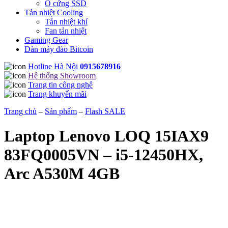
Ổ cứng SSD
Tản nhiệt Cooling
Tản nhiệt khí
Fan tản nhiệt
Gaming Gear
Dàn máy đào Bitcoin
Hotline Hà Nội
0915678916
Hệ thống Showroom
Trang tin công nghệ
Trang khuyến mãi
Trang chủ
–
Sản phẩm
–
Flash SALE
Laptop Lenovo LOQ 15IAX9
83FQ0005VN – i5-12450HX,
Arc A530M 4GB