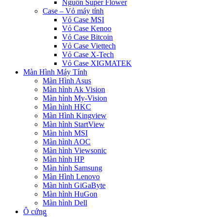
Nguồn Super Flower
Case – Vỏ máy tính
Vỏ Case MSI
Vỏ Case Kenoo
Vỏ Case Bitcoin
Vỏ Case Viettech
Vỏ Case X-Tech
Vỏ Case XIGMATEK
Màn Hình Máy Tính
Màn Hình Asus
Màn hình Ak Vision
Màn hình My-Vision
Màn hình HKC
Màn Hình Kingview
Màn hình StartView
Màn hình MSI
Màn hình AOC
Màn hình Viewsonic
Màn hình HP
Màn hình Samsung
Màn Hình Lenovo
Màn hình GiGaByte
Màn hình HuGon
Màn hình Dell
Ô cứng