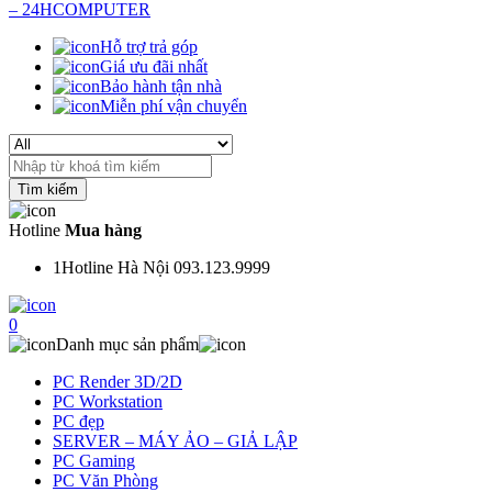
Hỗ trợ trả góp
Giá ưu đãi nhất
Bảo hành tận nhà
Miễn phí vận chuyển
Search
for:
Hotline
Mua hàng
1
Hotline Hà Nội 093.123.9999
0
Danh mục sản phẩm
PC Render 3D/2D
PC Workstation
PC đẹp
SERVER – MÁY ẢO – GIẢ LẬP
PC Gaming
PC Văn Phòng