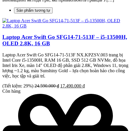
Sản phẩm tương tự
Laptop Acer Swift Go SFG14-71-513F – i5-13500H,
OLED 2.8K, 16 GB
Laptop Acer Swift Go SFG14-71-513F NX.KPZSV.003 trang bị
Intel Core i5-13500H, RAM 16 GB, SSD 512 GB NVMe, đồ họa
Intel Iris Xe, màn 14″ OLED độ phân giải 2.8K, Windows 11, trọng
lượng ~1.2 kg, màu Sunshiny Gold – lựa chọn hoàn hảo cho công
việc, học tập và giải trí.
Giá
Giá
(Tiết kiệm: 29%)
24.590.000
₫
17.490.000
₫
gốc
hiện
Còn hàng
là:
tại
24.590.000 ₫.
là:
17.490.000 ₫.