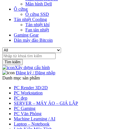
Màn hình Dell
Ô cứng
Ổ cứng SSD
Tản nhiệt Cooling
Tản nhiệt khí
Fan tản nhiệt
Gaming Gear
Dàn máy đào Bitcoin
Search
for:
Xây dựng cấu hình
Đăng ký / Đăng nhập
Danh mục sản phẩm
PC Render 3D/2D
PC Workstation
PC đẹp
SERVER – MÁY ẢO – GIẢ LẬP
PC Gaming
PC Văn Phòng
Machine Learning / AI
Laptop – Notebook