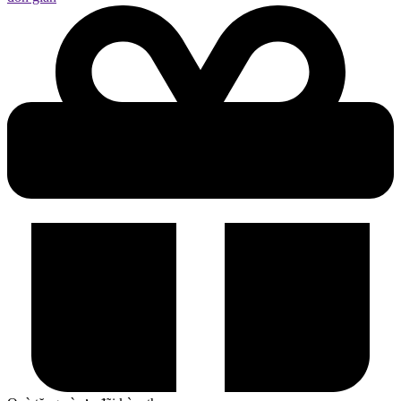
83FQ0005VN
–
i5-
12450HX,
Arc
A530M
4GB
số
lượng