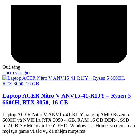
Quà tặng
Thêm vào giỏ
Laptop ACER Nitro V ANV15-41-R1JY – Ryzen 5
6600H, RTX 3050, 16 GB
Laptop ACER Nitro V ANV15-41-R1JY trang bị AMD Ryzen 5
6600H và NVIDIA RTX 3050 4 GB, RAM 16 GB DDR4, SSD
512 GB NVMe, màn 15.6″ FHD, Windows 11 Home, vỏ đen – cân
mọi tựa game và tác vụ đa nhiệm mượt mà.