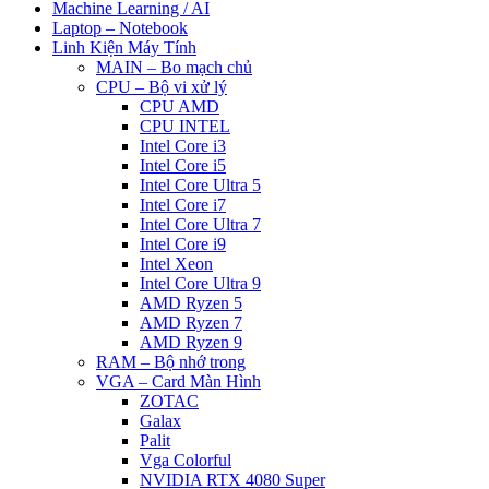
Machine Learning / AI
Laptop – Notebook
Linh Kiện Máy Tính
MAIN – Bo mạch chủ
CPU – Bộ vi xử lý
CPU AMD
CPU INTEL
Intel Core i3
Intel Core i5
Intel Core Ultra 5
Intel Core i7
Intel Core Ultra 7
Intel Core i9
Intel Xeon
Intel Core Ultra 9
AMD Ryzen 5
AMD Ryzen 7
AMD Ryzen 9
RAM – Bộ nhớ trong
VGA – Card Màn Hình
ZOTAC
Galax
Palit
Vga Colorful
NVIDIA RTX 4080 Super