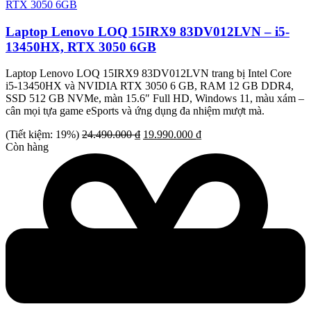
Laptop Lenovo LOQ 15IRX9 83DV012LVN – i5-
13450HX, RTX 3050 6GB
Laptop Lenovo LOQ 15IRX9 83DV012LVN trang bị Intel Core
i5-13450HX và NVIDIA RTX 3050 6 GB, RAM 12 GB DDR4,
SSD 512 GB NVMe, màn 15.6″ Full HD, Windows 11, màu xám –
cân mọi tựa game eSports và ứng dụng đa nhiệm mượt mà.
Giá
Giá
(Tiết kiệm: 19%)
24.490.000
₫
19.990.000
₫
gốc
hiện
Còn hàng
là:
tại
24.490.000 ₫.
là:
19.990.000 ₫.