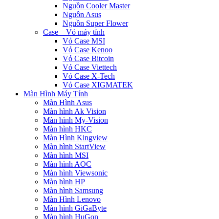
Nguồn Cooler Master
Nguồn Asus
Nguồn Super Flower
Case – Vỏ máy tính
Vỏ Case MSI
Vỏ Case Kenoo
Vỏ Case Bitcoin
Vỏ Case Viettech
Vỏ Case X-Tech
Vỏ Case XIGMATEK
Màn Hình Máy Tính
Màn Hình Asus
Màn hình Ak Vision
Màn hình My-Vision
Màn hình HKC
Màn Hình Kingview
Màn hình StartView
Màn hình MSI
Màn hình AOC
Màn hình Viewsonic
Màn hình HP
Màn hình Samsung
Màn Hình Lenovo
Màn hình GiGaByte
Màn hình HuGon