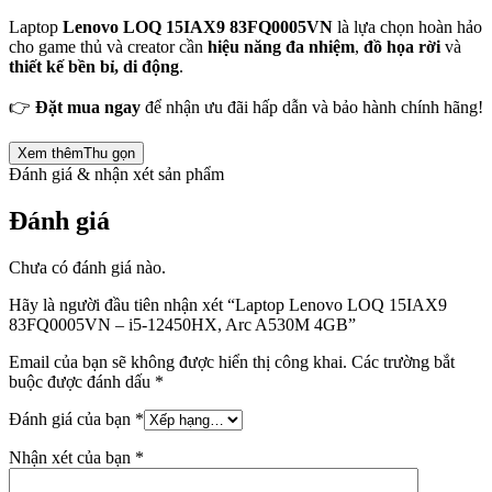
Laptop
Lenovo LOQ 15IAX9 83FQ0005VN
là lựa chọn hoàn hảo
cho game thủ và creator cần
hiệu năng đa nhiệm
,
đồ họa rời
và
thiết kế bền bỉ, di động
.
👉
Đặt mua ngay
để nhận ưu đãi hấp dẫn và bảo hành chính hãng!
Xem thêm
Thu gọn
Đánh giá & nhận xét sản phẩm
Đánh giá
Chưa có đánh giá nào.
Hãy là người đầu tiên nhận xét “Laptop Lenovo LOQ 15IAX9
83FQ0005VN – i5-12450HX, Arc A530M 4GB”
Email của bạn sẽ không được hiển thị công khai.
Các trường bắt
buộc được đánh dấu
*
Đánh giá của bạn
*
Nhận xét của bạn
*