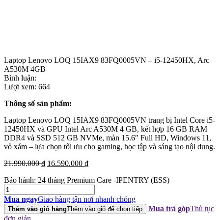
Laptop Lenovo LOQ 15IAX9 83FQ0005VN – i5-12450HX, Arc
A530M 4GB
Bình luận:
Lượt xem:
664
Thông số sản phẩm:
Laptop Lenovo LOQ 15IAX9 83FQ0005VN trang bị Intel Core i5-
12450HX và GPU Intel Arc A530M 4 GB, kết hợp 16 GB RAM
DDR4 và SSD 512 GB NVMe, màn 15.6″ Full HD, Windows 11,
vỏ xám – lựa chọn tối ưu cho gaming, học tập và sáng tạo nội dung.
Giá
Giá
21.990.000
₫
16.590.000
₫
gốc
hiện
Bảo hành: 24 tháng Premium Care -IPENTRY (ESS)
là:
tại
Laptop
21.990.000 ₫.
là:
Lenovo
16.590.000 ₫.
Mua ngay
Giao hàng tận nơi nhanh chóng
LOQ
Mua trả góp
Thủ tục
Thêm vào giỏ hàng
Thêm vào giỏ để chọn tiếp
15IAX9
đơn giản