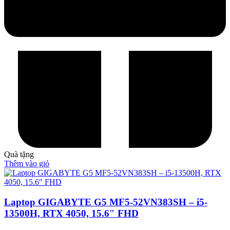
Quà tặng
Thêm vào giỏ
Laptop GIGABYTE G5 MF5-52VN383SH – i5-
13500H, RTX 4050, 15.6″ FHD