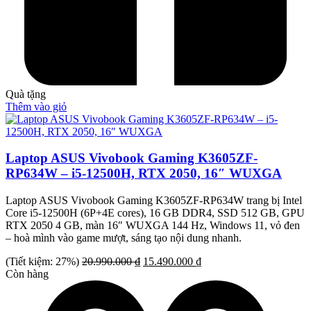
Quà tặng
Thêm vào giỏ
Laptop ASUS Vivobook Gaming K3605ZF-
RP634W – i5-12500H, RTX 2050, 16″ WUXGA
Laptop ASUS Vivobook Gaming K3605ZF-RP634W trang bị Intel
Core i5-12500H (6P+4E cores), 16 GB DDR4, SSD 512 GB, GPU
RTX 2050 4 GB, màn 16″ WUXGA 144 Hz, Windows 11, vỏ đen
– hoà mình vào game mượt, sáng tạo nội dung nhanh.
Giá
Giá
(Tiết kiệm: 27%)
20.990.000
₫
15.490.000
₫
gốc
hiện
Còn hàng
là:
tại
20.990.000 ₫.
là:
15.490.000 ₫.