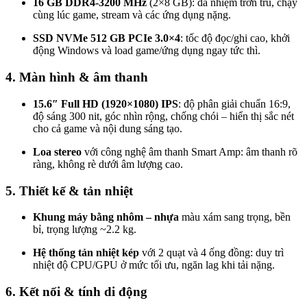
16 GB DDR4-3200 MHz
(2×8 GB): đa nhiệm trơn tru, chạy
cùng lúc game, stream và các ứng dụng nặng.
SSD NVMe 512 GB PCIe 3.0×4
: tốc độ đọc/ghi cao, khởi
động Windows và load game/ứng dụng ngay tức thì.
4. Màn hình & âm thanh
15.6″ Full HD (1920×1080) IPS
: độ phân giải chuẩn 16:9,
độ sáng 300 nit, góc nhìn rộng, chống chói – hiển thị sắc nét
cho cả game và nội dung sáng tạo.
Loa stereo
với công nghệ âm thanh Smart Amp: âm thanh rõ
ràng, không rè dưới âm lượng cao.
5. Thiết kế & tản nhiệt
Khung máy bằng nhôm – nhựa
màu xám sang trọng, bền
bỉ, trọng lượng ~2.2 kg.
Hệ thống tản nhiệt kép
với 2 quạt và 4 ống đồng: duy trì
nhiệt độ CPU/GPU ở mức tối ưu, ngăn lag khi tải nặng.
6. Kết nối & tính di động