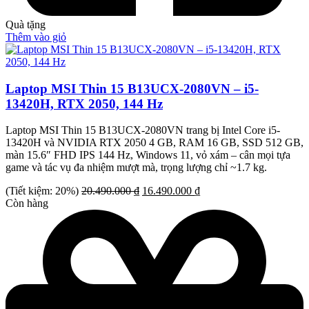
Quà tặng
Thêm vào giỏ
Laptop MSI Thin 15 B13UCX-2080VN – i5-
13420H, RTX 2050, 144 Hz
Laptop MSI Thin 15 B13UCX-2080VN trang bị Intel Core i5-
13420H và NVIDIA RTX 2050 4 GB, RAM 16 GB, SSD 512 GB,
màn 15.6″ FHD IPS 144 Hz, Windows 11, vỏ xám – cân mọi tựa
game và tác vụ đa nhiệm mượt mà, trọng lượng chỉ ~1.7 kg.
Giá
Giá
(Tiết kiệm: 20%)
20.490.000
₫
16.490.000
₫
gốc
hiện
Còn hàng
là:
tại
20.490.000 ₫.
là:
16.490.000 ₫.