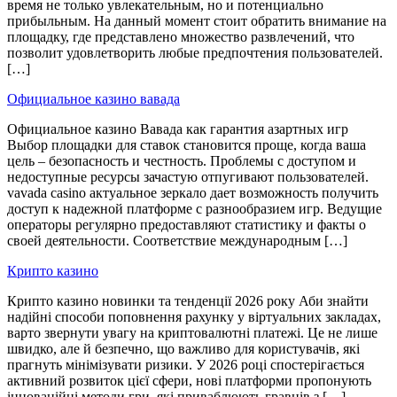
время не только увлекательным, но и потенциально
прибыльным. На данный момент стоит обратить внимание на
площадку, где представлено множество развлечений, что
позволит удовлетворить любые предпочтения пользователей.
[…]
Официальное казино вавада
Официальное казино Вавада как гарантия азартных игр
Выбор площадки для ставок становится проще, когда ваша
цель – безопасность и честность. Проблемы с доступом и
недоступные ресурсы зачастую отпугивают пользователей.
vavada casino актуальное зеркало дает возможность получить
доступ к надежной платформе с разнообразием игр. Ведущие
операторы регулярно предоставляют статистику и факты о
своей деятельности. Соответствие международным […]
Крипто казино
Крипто казино новинки та тенденції 2026 року Аби знайти
надійні способи поповнення рахунку у віртуальних закладах,
варто звернути увагу на криптовалютні платежі. Це не лише
швидко, але й безпечно, що важливо для користувачів, які
прагнуть мінімізувати ризики. У 2026 році спостерігається
активний розвиток цієї сфери, нові платформи пропонують
інноваційні методи гри, які приваблюють гравців з […]