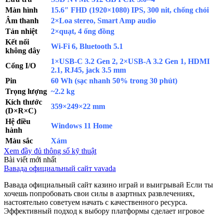
Màn hình
15.6″ FHD (1920×1080) IPS, 300 nit, chống chói
Âm thanh
2×Loa stereo, Smart Amp audio
Tản nhiệt
2×quạt, 4 ống đồng
Kết nối
Wi-Fi 6, Bluetooth 5.1
không dây
1×USB-C 3.2 Gen 2, 2×USB-A 3.2 Gen 1, HDMI
Cổng I/O
2.1, RJ45, jack 3.5 mm
Pin
60 Wh (sạc nhanh 50% trong 30 phút)
Trọng lượng
~2.2 kg
Kích thước
359×249×22 mm
(D×R×C)
Hệ điều
Windows 11 Home
hành
Màu sắc
Xám
Xem đầy đủ thông số kỹ thuật
Bài viết mới nhất
Вавада официальный сайт vavada
Вавада официальный сайт казино играй и выигрывай Если ты
хочешь попробовать свои силы в азартных развлечениях,
настоятельно советуем начать с качественного ресурса.
Эффективный подход к выбору платформы сделает игровое