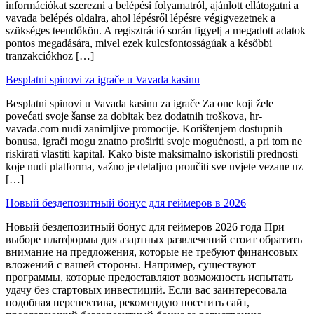
információkat szerezni a belépési folyamatról, ajánlott ellátogatni a
vavada belépés oldalra, ahol lépésről lépésre végigvezetnek a
szükséges teendőkön. A regisztráció során figyelj a megadott adatok
pontos megadására, mivel ezek kulcsfontosságúak a későbbi
tranzakciókhoz […]
Besplatni spinovi za igrače u Vavada kasinu
Besplatni spinovi u Vavada kasinu za igrače Za one koji žele
povećati svoje šanse za dobitak bez dodatnih troškova, hr-
vavada.com nudi zanimljive promocije. Korištenjem dostupnih
bonusa, igrači mogu znatno proširiti svoje mogućnosti, a pri tom ne
riskirati vlastiti kapital. Kako biste maksimalno iskoristili prednosti
koje nudi platforma, važno je detaljno proučiti sve uvjete vezane uz
[…]
Новый бездепозитный бонус для геймеров в 2026
Новый бездепозитный бонус для геймеров 2026 года При
выборе платформы для азартных развлечений стоит обратить
внимание на предложения, которые не требуют финансовых
вложений с вашей стороны. Например, существуют
программы, которые предоставляют возможность испытать
удачу без стартовых инвестиций. Если вас заинтересовала
подобная перспектива, рекомендую посетить сайт,