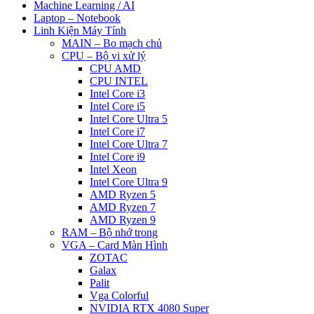
Machine Learning / AI
Laptop – Notebook
Linh Kiện Máy Tính
MAIN – Bo mạch chủ
CPU – Bộ vi xử lý
CPU AMD
CPU INTEL
Intel Core i3
Intel Core i5
Intel Core Ultra 5
Intel Core i7
Intel Core Ultra 7
Intel Core i9
Intel Xeon
Intel Core Ultra 9
AMD Ryzen 5
AMD Ryzen 7
AMD Ryzen 9
RAM – Bộ nhớ trong
VGA – Card Màn Hình
ZOTAC
Galax
Palit
Vga Colorful
NVIDIA RTX 4080 Super