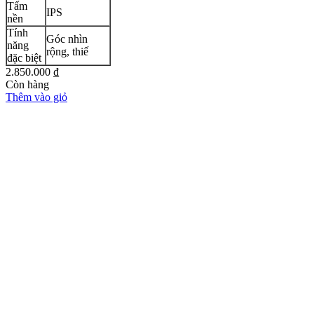
m
IPS
Màn 
n
VA2
nh
Góc nhìn
ng
rộng, thiế
 biệt
850.000
₫
n hàng
êm vào giỏ