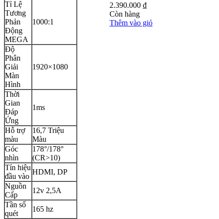
 Lệ
2.390.000
₫
ơng
Còn hàng
ản
1000:1
Thêm vào giỏ
ng
EGA
ộ
ân
ải
1920×1080
n
nh
ời
an
1ms
p
g
 trợ
16,7 Triệu
u
Màu
c
178°/178°
ìn
(CR>10)
n hiệu
HDMI, DP
u vào
uồn
12v 2,5A
p
n số
165 hz
ét