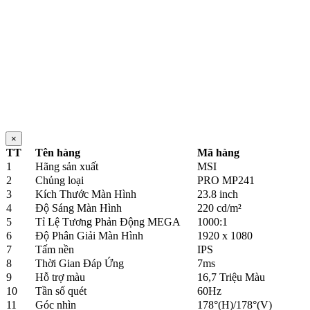
Liên 
Còn 
Thêm 
×
TT
Tên hàng
Mã hàng
1
Hãng sản xuất
MSI
2
Chủng loại
PRO MP241
3
Kích Thước Màn Hình
23.8 inch
4
Độ Sáng Màn Hình
220 cd/m²
5
Tỉ Lệ Tương Phản Động MEGA
1000:1
6
Độ Phân Giải Màn Hình
1920 x 1080
7
Tấm nền
IPS
8
Thời Gian Đáp Ứng
7ms
9
Hỗ trợ màu
16,7 Triệu Màu
10
Tần số quét
60Hz
11
Góc nhìn
178°(H)/178°(V)