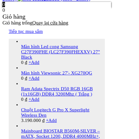
0
0
Giỏ hàng
Giỏ hàng trống
Quay lại cửa hàng
Tiếp tục mua sắm
Màn hình Led cong Samsung
C27F390FHE (LC27F390FHEXXV) 27"
Black
0
₫
+
Add
Màn hình Viewsonic 27'- XG270QG
0
₫
+
Add
Ram Adata Spectrix D50 RGB 16GB
(1x16GB) DDR4 3200Mhz ( Trắng )
0
₫
+
Add
Chuột Logitech G Pro X Superlight
Wireless Đen
3.190.000
₫
+
Add
Mainboard BIOSTAR B560M-SILVER –
mATX, Socket 1200, DDR4 4000MHz+,