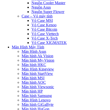
Nguồn Cooler Master
Nguồn Asus
Nguồn Super Flower
Case – Vỏ máy tính
Vỏ Case MSI
Vỏ Case Kenoo
Vỏ Case Bitcoin
Vỏ Case Viettech
Vỏ Case X-Tech
Vỏ Case XIGMATEK
Màn Hình Máy Tính
Màn Hình Asus
Màn hình Ak Vision
Màn hình My-Vision
Màn hình HKC
Màn Hình Kingview
Màn hình StartView
Màn hình MSI
Màn hình AOC
Màn hình Viewsonic
Màn hình HP
Màn hình Samsung
Màn Hình Lenovo
Màn hình GiGaByte
Màn hình HuGon