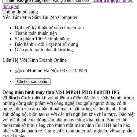
Mua trả góp
Thủ tục
Thêm vào giỏ hàng
Thêm vào giỏ để chọn tiếp
đơn giản
Thông tin bổ sung
Yên Tâm Mua Sắm Tại 24h Computer
Đội ngũ kỹ thuật tư vấn chuyên sâu
Thanh toán thuận tiện
Sản phẩm 100% chính hãng
Bảo hành 1 đổi 1 tại nơi sử dụng
Giá cạnh tranh nhất thị trường
Liên Hệ Với Kinh Doanh Online
Hotline Hà Nội:
093.123.9999
Chi tiết sản phẩm
Dòng
màn hình máy tính MSI MP241 PRO Full HD IPS
23.8inch
được thiết kế với nhiều ưu điểm đặc biệt. Đây là một trong
những dòng sản phẩm với công nghệ cao giúp người dùng có th:
nghe, nhìn và cảm nhận thoải mái. Chất lượng về âm thanh, hình
ảnh đồng bộ, luôn tạo ra với các trải nghiệm khá chân thực. Đặc biệt
với giá thành của dòng sản phẩm này cũng khá mềm. Bạn có thể
thoải mái sở hữu riêng cho mình một màm hình Full HD hoàn hảo
nhất với giá thành rẻ. Cùng 24H Computer trải nghiệm về sản phẩm
cao cấp này.