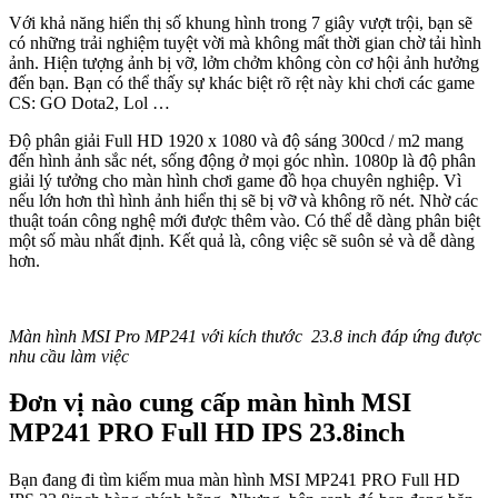
Với khả năng hiển thị số khung hình trong 7 giây vượt trội, bạn sẽ
có những trải nghiệm tuyệt vời mà không mất thời gian chờ tải hình
ảnh. Hiện tượng ảnh bị vỡ, lởm chởm không còn cơ hội ảnh hưởng
đến bạn. Bạn có thể thấy sự khác biệt rõ rệt này khi chơi các game
CS: GO Dota2, Lol …
Độ phân giải Full HD 1920 x 1080 và độ sáng 300cd / m2 mang
đến hình ảnh sắc nét, sống động ở mọi góc nhìn. 1080p là độ phân
giải lý tưởng cho màn hình chơi game đồ họa chuyên nghiệp. Vì
nếu lớn hơn thì hình ảnh hiển thị sẽ bị vỡ và không rõ nét. Nhờ các
thuật toán công nghệ mới được thêm vào. Có thể dễ dàng phân biệt
một số màu nhất định. Kết quả là, công việc sẽ suôn sẻ và dễ dàng
hơn.
Màn hình MSI Pro MP241 với kích thước 23.8 inch đáp ứng được
nhu cầu làm việc
Đơn vị nào cung cấp màn hình MSI
MP241 PRO Full HD IPS 23.8inch
Bạn đang đi tìm kiếm mua màn hình MSI MP241 PRO Full HD