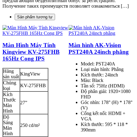
предлагающий бездепозитный бонус за регистрацию.
Получение таких преимуществ позволяет ознакомиться […]
Sản phẩm tương tự
n Hình Máy Tính
Màn hình AK-Vision
ngview KV-275FHB
PST240A 24inch phẳng
5Hz Cong IPS
Model: PST240A
Loại màn hình: Phẳng
ng
KingView
Kích thước: 24inch
 xuất
Màu: Black
ủng
KV-275FHB
Tần số: 75Hz (HDMI)
i
Độ phân giải: 1920×1080
ch
FHD
ước
Góc nhìn: 178° (H) * 178°
27”
n
(V)
nh
Cổng kết nối: HDMI +
ộ
VGA
ng
Kích thước: 595 * 118 *
250 cd/m²
n
390mm
nh