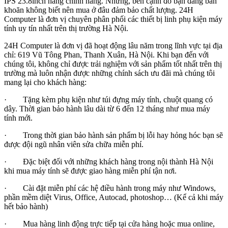
IPS 23.8inch hàng chính hãng. Nhưng, bên cạnh đó bạn đang băn
khoăn không biết nên mua ở đâu đảm bảo chất lượng. 24H
Computer là đơn vị chuyên phân phối các thiết bị linh phụ kiện máy
tính uy tín nhất trên thị trường Hà Nội.
24H Computer là đơn vị đã hoạt động lâu năm trong lĩnh vực tại địa
chỉ: 619 Vũ Tông Phan, Thanh Xuân, Hà Nội. Khi bạn đến với
chúng tôi, không chỉ được trải nghiệm với sản phẩm tốt nhất trên thị
trường mà luôn nhận được những chính sách ưu đãi mà chúng tôi
mang lại cho khách hàng:
· Tặng kèm phụ kiện như túi đựng máy tính, chuột quang có
dây. Thời gian bảo hành lâu dài từ 6 đến 12 tháng như mua máy
tính mới.
· Trong thời gian bảo hành sản phẩm bị lỗi hay hỏng hóc bạn sẽ
được đội ngũ nhân viên sửa chữa miễn phí.
· Đặc biệt đối với những khách hàng trong nội thành Hà Nội
khi mua máy tính sẽ được giao hàng miễn phí tận nơi.
· Cài đặt miễn phí các hệ điều hành trong máy như Windows,
phần mềm diệt Virus, Office, Autocad, photoshop… (Kể cả khi máy
hết bảo hành)
· Mua hàng linh động trực tiếp tại cửa hàng hoặc mua online,