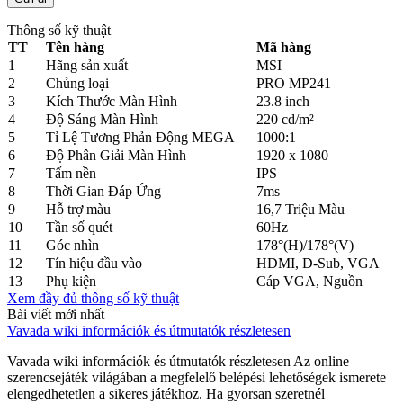
Thông số kỹ thuật
TT
Tên hàng
Mã hàng
1
Hãng sản xuất
MSI
2
Chủng loại
PRO MP241
3
Kích Thước Màn Hình
23.8 inch
4
Độ Sáng Màn Hình
220 cd/m²
5
Tỉ Lệ Tương Phản Động MEGA
1000:1
6
Độ Phân Giải Màn Hình
1920 x 1080
7
Tấm nền
IPS
8
Thời Gian Đáp Ứng
7ms
9
Hỗ trợ màu
16,7 Triệu Màu
10
Tần số quét
60Hz
11
Góc nhìn
178°(H)/178°(V)
12
Tín hiệu đầu vào
HDMI, D-Sub, VGA
13
Phụ kiện
Cáp VGA, Nguồn
Xem đầy đủ thông số kỹ thuật
Bài viết mới nhất
Vavada wiki információk és útmutatók részletesen
Vavada wiki információk és útmutatók részletesen Az online
szerencsejáték világában a megfelelő belépési lehetőségek ismerete
elengedhetetlen a sikeres játékhoz. Ha gyorsan szeretnél