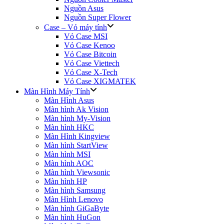
Nguồn Asus
Nguồn Super Flower
Case – Vỏ máy tính
Vỏ Case MSI
Vỏ Case Kenoo
Vỏ Case Bitcoin
Vỏ Case Viettech
Vỏ Case X-Tech
Vỏ Case XIGMATEK
Màn Hình Máy Tính
Màn Hình Asus
Màn hình Ak Vision
Màn hình My-Vision
Màn hình HKC
Màn Hình Kingview
Màn hình StartView
Màn hình MSI
Màn hình AOC
Màn hình Viewsonic
Màn hình HP
Màn hình Samsung
Màn Hình Lenovo
Màn hình GiGaByte
Màn hình HuGon