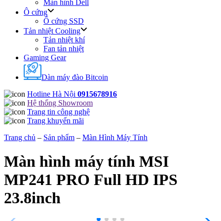
Màn hình Dell
Ô cứng
Ổ cứng SSD
Tản nhiệt Cooling
Tản nhiệt khí
Fan tản nhiệt
Gaming Gear
Dàn máy đào Bitcoin
Hotline Hà Nội
0915678916
Hệ thống Showroom
Trang tin công nghệ
Trang khuyến mãi
Trang chủ
–
Sản phẩm
–
Màn Hình Máy Tính
Màn hình máy tính MSI
MP241 PRO Full HD IPS
23.8inch