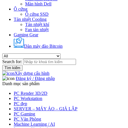
Màn hình Dell
Ô cứng
Ổ cứng SSD
Tản nhiệt Cooling
Tản nhiệt khí
Fan tản nhiệt
Gaming Gear
Dàn máy đào Bitcoin
Search for:
Xây dựng cấu hình
Đăng ký / Đăng nhập
Danh mục sản phẩm
PC Render 3D/2D
PC Workstation
PC đẹp
SERVER – MÁY ẢO – GIẢ LẬP
PC Gaming
PC Văn Phòng
Machine Learning / AI