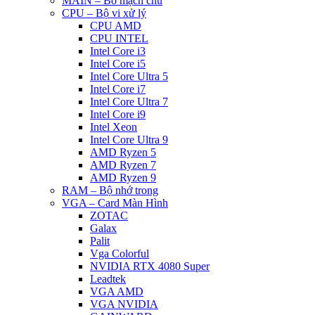
MAIN – Bo mạch chủ
CPU – Bộ vi xử lý
CPU AMD
CPU INTEL
Intel Core i3
Intel Core i5
Intel Core Ultra 5
Intel Core i7
Intel Core Ultra 7
Intel Core i9
Intel Xeon
Intel Core Ultra 9
AMD Ryzen 5
AMD Ryzen 7
AMD Ryzen 9
RAM – Bộ nhớ trong
VGA – Card Màn Hình
ZOTAC
Galax
Palit
Vga Colorful
NVIDIA RTX 4080 Super
Leadtek
VGA AMD
VGA NVIDIA