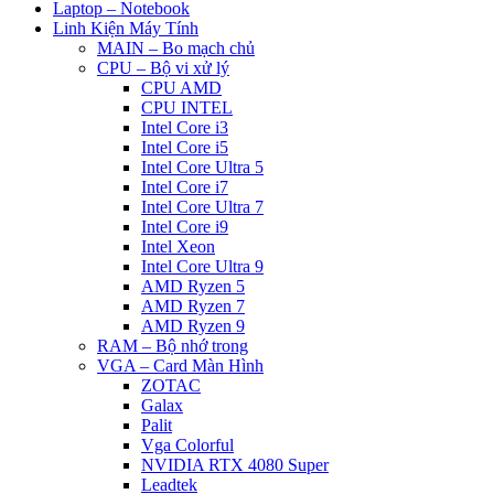
Laptop – Notebook
Linh Kiện Máy Tính
MAIN – Bo mạch chủ
CPU – Bộ vi xử lý
CPU AMD
CPU INTEL
Intel Core i3
Intel Core i5
Intel Core Ultra 5
Intel Core i7
Intel Core Ultra 7
Intel Core i9
Intel Xeon
Intel Core Ultra 9
AMD Ryzen 5
AMD Ryzen 7
AMD Ryzen 9
RAM – Bộ nhớ trong
VGA – Card Màn Hình
ZOTAC
Galax
Palit
Vga Colorful
NVIDIA RTX 4080 Super
Leadtek