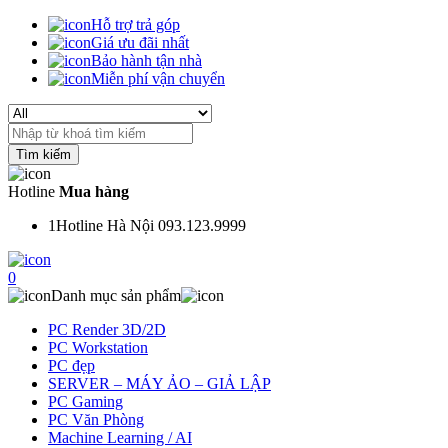
Hỗ trợ trả góp
Giá ưu đãi nhất
Bảo hành tận nhà
Miễn phí vận chuyển
Search
for:
Hotline
Mua hàng
1
Hotline Hà Nội 093.123.9999
0
Danh mục sản phẩm
PC Render 3D/2D
PC Workstation
PC đẹp
SERVER – MÁY ẢO – GIẢ LẬP
PC Gaming
PC Văn Phòng
Machine Learning / AI