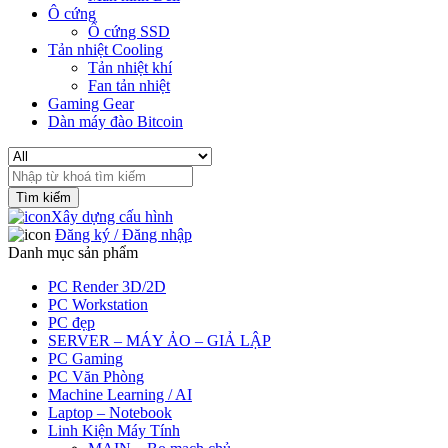
Ô cứng
Ổ cứng SSD
Tản nhiệt Cooling
Tản nhiệt khí
Fan tản nhiệt
Gaming Gear
Dàn máy đào Bitcoin
Search
for:
Xây dựng cấu hình
Đăng ký / Đăng nhập
Danh mục sản phẩm
PC Render 3D/2D
PC Workstation
PC đẹp
SERVER – MÁY ẢO – GIẢ LẬP
PC Gaming
PC Văn Phòng
Machine Learning / AI
Laptop – Notebook
Linh Kiện Máy Tính