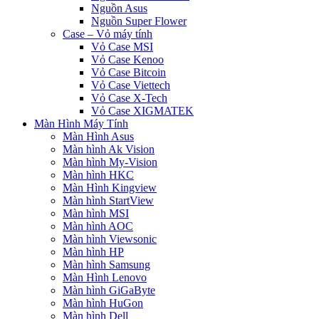
Nguồn Asus
Nguồn Super Flower
Case – Vỏ máy tính
Vỏ Case MSI
Vỏ Case Kenoo
Vỏ Case Bitcoin
Vỏ Case Viettech
Vỏ Case X-Tech
Vỏ Case XIGMATEK
Màn Hình Máy Tính
Màn Hình Asus
Màn hình Ak Vision
Màn hình My-Vision
Màn hình HKC
Màn Hình Kingview
Màn hình StartView
Màn hình MSI
Màn hình AOC
Màn hình Viewsonic
Màn hình HP
Màn hình Samsung
Màn Hình Lenovo
Màn hình GiGaByte
Màn hình HuGon
Màn hình Dell