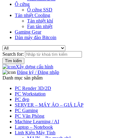
Ô cứng
Ổ cứng SSD
Tản nhiệt Cooling
Tản nhiệt khí
Fan tản nhiệt
Gaming Gear
Dàn máy đào Bitcoin
Search for:
Xây dựng cấu hình
Đăng ký / Đăng nhập
Danh mục sản phẩm
PC Render 3D/2D
PC Workstation
PC đẹp
SERVER – MÁY ẢO – GIẢ LẬP
PC Gaming
PC Văn Phòng
Machine Learning / AI
Laptop – Notebook
Linh Kiện Máy Tính