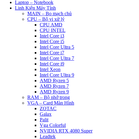
Laptop – Notebook
Linh Kiện Máy Tính
MAIN – Bo mạch chủ
CPU – Bộ vi xử lý
CPU AMD
CPU INTEL
Intel Core i3
Intel Core i5
Intel Core Ultra 5
Intel Core i7
Intel Core Ultra 7
Intel Core i9
Intel Xeon
Intel Core Ultra 9
AMD Ryzen 5
AMD Ryzen 7
AMD Ryzen 9
RAM – Bộ nhớ trong
VGA – Card Màn Hình
ZOTAC
Galax
Palit
Vga Colorful
NVIDIA RTX 4080 Super
Leadtek