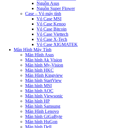
Nguồn Asus
Nguồn Super Flower
Case – Vỏ máy tính
Vỏ Case MSI
Vỏ Case Kenoo
Vỏ Case Bitcoin
Vỏ Case Viettech
Vỏ Case X-Tech
Vỏ Case XIGMATEK
Màn Hình Máy Tính
Màn Hình Asus
Màn hình Ak Vision
Màn hình My-Vision
Màn hình HKC
Màn Hình Kingview
Màn hình StartView
Màn hình MSI
Màn hình AOC
Màn hình Viewsonic
Màn hình HP
Màn hình Samsung
Màn Hình Lenovo
Màn hình GiGaByte
Màn hình HuGon
Màn hình Dell