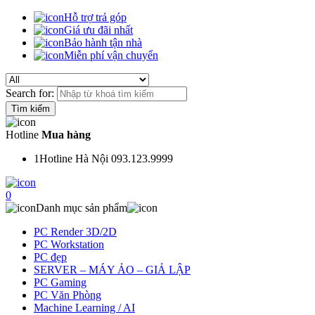
Hỗ trợ trả góp
Giá ưu đãi nhất
Bảo hành tận nhà
Miễn phí vận chuyển
Search for:
Hotline
Mua hàng
1
Hotline Hà Nội 093.123.9999
0
Danh mục sản phẩm
PC Render 3D/2D
PC Workstation
PC đẹp
SERVER – MÁY ẢO – GIẢ LẬP
PC Gaming
PC Văn Phòng
Machine Learning / AI