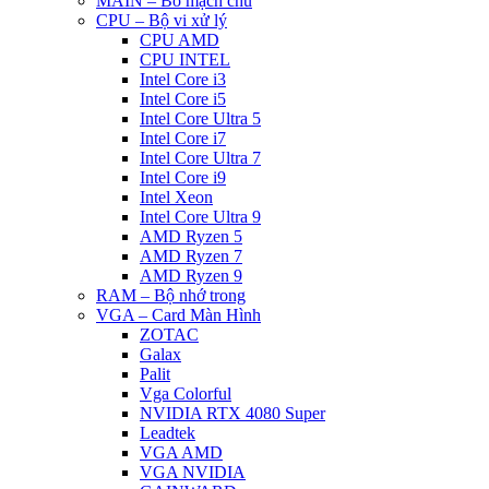
MAIN – Bo mạch chủ
CPU – Bộ vi xử lý
CPU AMD
CPU INTEL
Intel Core i3
Intel Core i5
Intel Core Ultra 5
Intel Core i7
Intel Core Ultra 7
Intel Core i9
Intel Xeon
Intel Core Ultra 9
AMD Ryzen 5
AMD Ryzen 7
AMD Ryzen 9
RAM – Bộ nhớ trong
VGA – Card Màn Hình
ZOTAC
Galax
Palit
Vga Colorful
NVIDIA RTX 4080 Super
Leadtek
VGA AMD
VGA NVIDIA