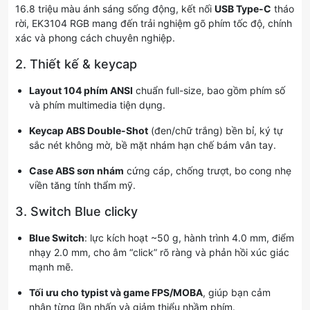
16.8 triệu màu ánh sáng sống động, kết nối
USB Type-C
tháo
rời, EK3104 RGB mang đến trải nghiệm gõ phím tốc độ, chính
xác và phong cách chuyên nghiệp.
2. Thiết kế & keycap
Layout 104 phím ANSI
chuẩn full-size, bao gồm phím số
và phím multimedia tiện dụng.
Keycap ABS Double-Shot
(đen/chữ trắng) bền bỉ, ký tự
sắc nét không mờ, bề mặt nhám hạn chế bám vân tay.
Case ABS sơn nhám
cứng cáp, chống trượt, bo cong nhẹ
viền tăng tính thẩm mỹ.
3. Switch Blue clicky
Blue Switch
: lực kích hoạt ~50 g, hành trình 4.0 mm, điểm
nhạy 2.0 mm, cho âm “click” rõ ràng và phản hồi xúc giác
mạnh mẽ.
Tối ưu cho typist và game FPS/MOBA
, giúp bạn cảm
nhận từng lần nhấn và giảm thiểu nhầm phím.