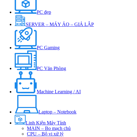
PC đẹp
SERVER – MÁY ẢO – GIẢ LẬP
PC Gaming
PC Văn Phòng
Machine Learning / AI
Laptop – Notebook
Linh Kiện Máy Tính
MAIN – Bo mạch chủ
CPU – Bộ vi xử lý