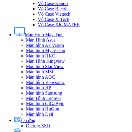
Vỏ Case Kenoo
Vỏ Case Bitcoin
Vỏ Case Viettech
Vỏ Case X-Tech
Vỏ Case XIGMATEK
Màn Hình Máy Tính
Màn Hình Asus
Màn hình Ak Vision
Màn hình My-Vision
Màn hình HKC
Màn Hình Kingview
Màn hình StartView
Màn hình MSI
Màn hình AOC
Màn hình Viewsonic
Màn hình HP
Màn hình Samsung
Màn Hình Lenovo
Màn hình GiGaByte
Màn hình HuGon
Màn hình Dell
Ô cứng
Ổ cứng SSD