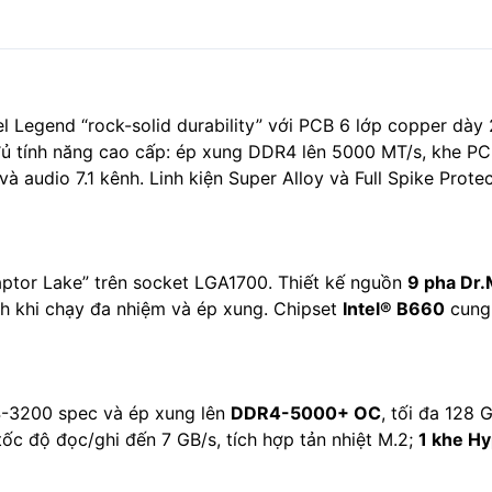
egend “rock-solid durability” với PCB 6 lớp copper dày 2
 tính năng cao cấp: ép xung DDR4 lên 5000 MT/s, khe PCI
 audio 7.1 kênh. Linh kiện Super Alloy và Full Spike Prot
Raptor Lake” trên socket LGA1700. Thiết kế nguồn
9 pha Dr
h khi chạy đa nhiệm và ép xung. Chipset
Intel® B660
cung 
-3200 spec và ép xung lên
DDR4-5000+ OC
, tối đa 128
 độ đọc/ghi đến 7 GB/s, tích hợp tản nhiệt M.2;
1 khe H