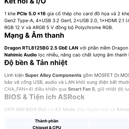
Kết nối & I/O
1 khe
PCIe 5.0 x16
gia cố thép cho card đồ họa và 2 kh
Gen2 Type-A, 4×USB 3.2 Gen1, 2×USB 2.0, 1×HDMI 2.1 (4
RGB 12 V và ARGB 5 V đồng bộ Polychrome RGB.
Mạng & Âm thanh
Dragon RTL8125BG 2.5 GbE LAN
với phần mềm Dragon 
Nahimic Audio
lọc nhiễu, nâng cao chất lượng âm thanh
Độ bền & Tản nhiệt
Linh kiện
Super Alloy Components
gồm MOSFET Dr.MOS, 
bảo vệ cổng USB, audio và LAN khỏi xung điện bất thườ
CHA_FAN×4) điều khiển qua
Smart Fan 5
, giữ nhiệt độ l
BIOS & Tiện ích ASRock
UEFI AMI BIOS GUI
với
EZ Mode
cho người mới và
Adva
Checker
và
EZ Troubleshooter
giúp cập nhật BIOS/driv
Thành phần
Ứng dụng & Lợi ích
Chipset & CPU