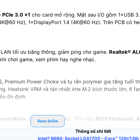
e
PCIe 3.0 x1
cho card mở rộng. Mặt sau I/O gồm 1×USB 3.
K@60 Hz), 1×DisplayPort 1.4 (4K@60 Hz). Trên PCB có hea
LAN tối ưu băng thông, giảm ping cho game.
Realtek® AL
 khi chơi game, xem phim hay nghe nhạc.
Premium Power Choke và tụ rắn polymer gia tăng tuổi t
ng. Heatsink VRM và tản nhiệt khe M.2 kích thước lớn, 6 
uôn ổn định.
nced Mode
cho tinh chỉnh sâu. Tích hợp
BIOS Flashback
,
A
Xem thêm
er ngoại tuyến và khắc phục sự cố phần cứng nhanh chóng.
Thông số chi tiết
Intel® B660; Socket LGA1700 – Core™ 12th/13th