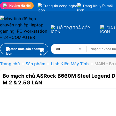
Trang tin công nghệ
Trang khuyến mãi
Hotline Hà Nội
HỖ TRỢ TRẢ GÓP
GIÁ 
Danh mục sản phẩm
Trang chủ
–
Sản phẩm
–
Linh Kiện Máy Tính
–
MAIN - Bo
Bo mạch chủ ASRock B660M Steel Legend DD
M.2 & 2.5G LAN