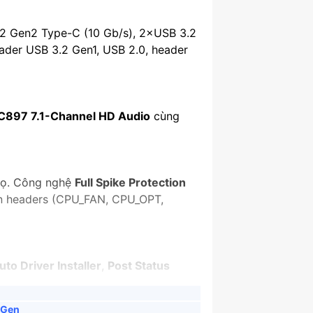
2 Gen2 Type-C (10 Gb/s), 2×USB 3.2
der USB 3.2 Gen1, USB 2.0, header
C897 7.1-Channel HD Audio
cùng
họ. Công nghệ
Full Spike Protection
fan headers (CPU_FAN, CPU_OPT,
uto Driver Installer
,
Post Status
 Gen