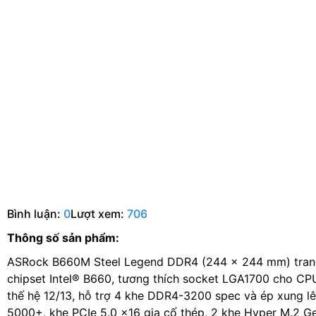
Bình luận:
0
Lượt xem:
706
Thông số sản phẩm:
ASRock B660M Steel Legend DDR4 (244 × 244 mm) tran
chipset Intel® B660, tương thích socket LGA1700 cho C
thế hệ 12/13, hỗ trợ 4 khe DDR4-3200 spec và ép xung 
5000+, khe PCIe 5.0 x16 gia cố thép, 2 khe Hyper M.2 