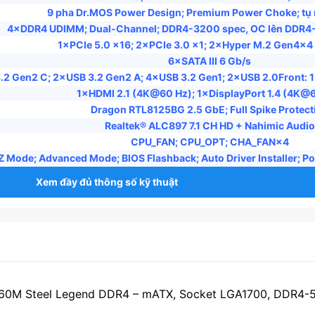
9 pha Dr.MOS Power Design; Premium Power Choke; tụ 
mang lại trải nghiệm 1080p/1440p mượt mà.
4×DDR4 UDIMM; Dual-Channel; DDR4-3200 spec, OC lên DDR4
VMe rút ngắn thời gian render Full HD.
1×PCIe 5.0 x16; 2×PCIe 3.0 x1; 2×Hyper M.2 Gen4×4
qua M.2 Key-E, phân luồng mạng linh hoạt.
6×SATA III 6 Gb/s
kênh sống động, không gian gọn gàng.
3.2 Gen2 C; 2×USB 3.2 Gen2 A; 4×USB 3.2 Gen1; 2×USB 2.0Front: 
mà; form mATX tiết kiệm không gian.
1×HDMI 2.1 (4K@60 Hz); 1×DisplayPort 1.4 (4K@
Dragon RTL8125BG 2.5 GbE; Full Spike Protect
Realtek® ALC897 7.1 CH HD + Nahimic Audio
CPU_FAN; CPU_OPT; CHA_FAN×4
Z Mode; Advanced Mode; BIOS Flashback; Auto Driver Installer; P
Xem đầy đủ thông số kỹ thuật
B660M Steel Legend DDR4 – mATX, Socket LGA1700, DDR4-5