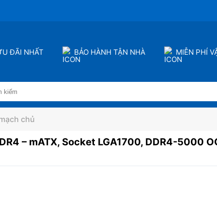
ƯU ĐÃI NHẤT
BẢO HÀNH TẬN NHÀ
MIỄN PHÍ 
 mạch chủ
R4 – mATX, Socket LGA1700, DDR4-5000 OC, 