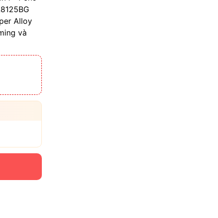
TL8125BG
per Alloy
ming và