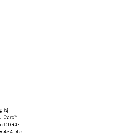
g bị
PU Core™
lên DDR4-
Gen4×4 cho