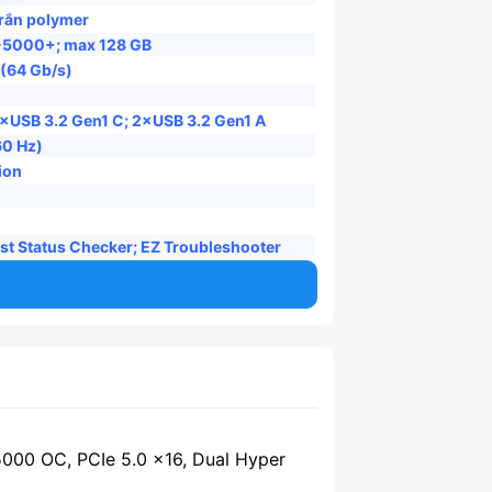
rắn polymer
-5000+; max 128 GB
 (64 Gb/s)
1×USB 3.2 Gen1 C; 2×USB 3.2 Gen1 A
60 Hz)
ion
ost Status Checker; EZ Troubleshooter
000 OC, PCIe 5.0 x16, Dual Hyper