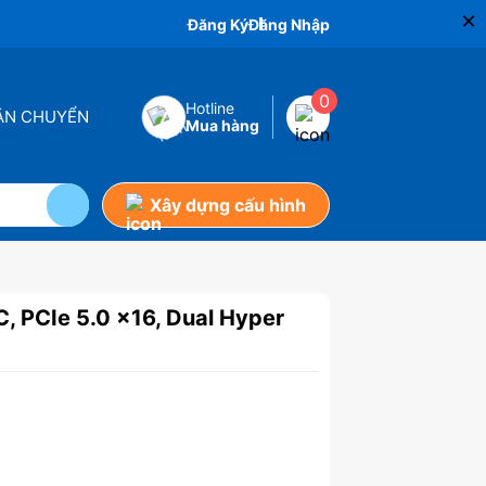
×
Đăng Ký
Đăng Nhập
0
Hotline
VẬN CHUYỂN
Mua hàng
Xây dựng cấu hình
PCIe 5.0 x16, Dual Hyper