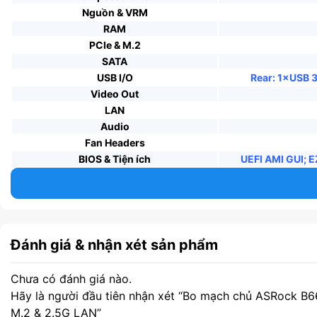
Nguồn & VRM
–
Gaming tầm trung:
GPU PCIe 5.0 x16 và LAN 2.5 GbE 
RAM
–
Workstation entry-level:
DDR4-5000+ OC và SSD Gen4 N
PCIe & M.2
–
Streaming & đa nhiệm:
USB Type-C, Wi-Fi 6E tùy chọn 
SATA
–
HTPC & Media Center:
Streaming 4K60, âm thanh 7.1 
USB I/O
Rear: 1×USB 
–
PC văn phòng:
Office, Zoom, đa tab trình duyệt mượt 
Video Out
LAN
Audio
Fan Headers
BIOS & Tiện ích
UEFI AMI GUI; E
Đánh giá & nhận xét sản phẩm
Chưa có đánh giá nào.
Hãy là người đầu tiên nhận xét “Bo mạch chủ ASRock 
M.2 & 2.5G LAN”