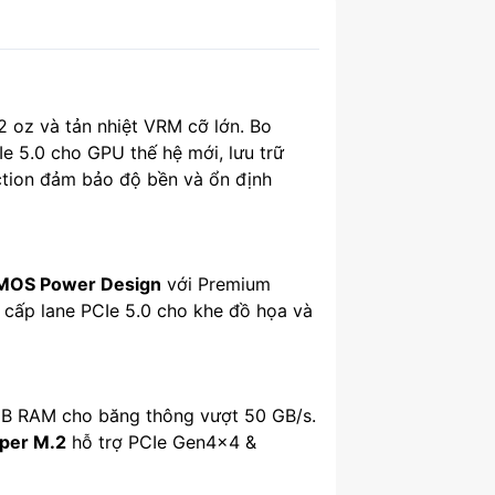
 oz và tản nhiệt VRM cỡ lớn. Bo
e 5.0 cho GPU thế hệ mới, lưu trữ
ection đảm bảo độ bền và ổn định
.MOS Power Design
với Premium
cấp lane PCIe 5.0 cho khe đồ họa và
 GB RAM cho băng thông vượt 50 GB/s.
yper M.2
hỗ trợ PCIe Gen4×4 &