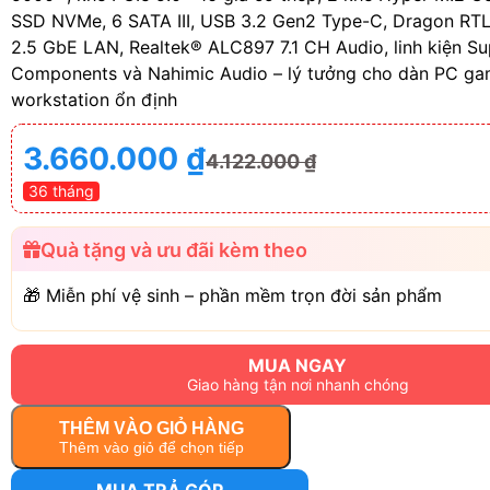
SSD NVMe, 6 SATA III, USB 3.2 Gen2 Type-C, Dragon R
2.5 GbE LAN, Realtek® ALC897 7.1 CH Audio, linh kiện Su
Components và Nahimic Audio – lý tưởng cho dàn PC ga
workstation ổn định
3.660.000
₫
4.122.000
₫
36 tháng
Quà tặng và ưu đãi kèm theo
🎁 Miễn phí vệ sinh – phần mềm trọn đời sản phẩm
MUA NGAY
Giao hàng tận nơi nhanh chóng
THÊM VÀO GIỎ HÀNG
Thêm vào giỏ để chọn tiếp