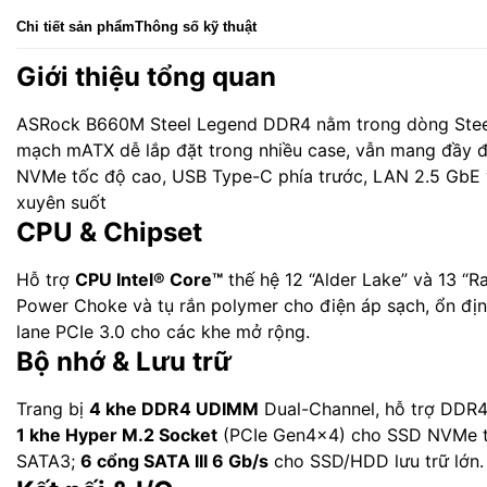
Chi tiết sản phẩm
Thông số kỹ thuật
Giới thiệu tổng quan
ASRock B660M Steel Legend DDR4 nằm trong dòng Steel L
mạch mATX dễ lắp đặt trong nhiều case, vẫn mang đầy đủ
NVMe tốc độ cao, USB Type-C phía trước, LAN 2.5 GbE và
xuyên suốt
CPU & Chipset
Hỗ trợ
CPU Intel® Core™
thế hệ 12 “Alder Lake” và 13 “
Power Choke và tụ rắn polymer cho điện áp sạch, ổn địn
lane PCIe 3.0 cho các khe mở rộng.
Bộ nhớ & Lưu trữ
Trang bị
4 khe DDR4 UDIMM
Dual-Channel, hỗ trợ DDR4
1 khe Hyper M.2 Socket
(PCIe Gen4×4) cho SSD NVMe tốc
SATA3;
6 cổng SATA III 6 Gb/s
cho SSD/HDD lưu trữ lớn.