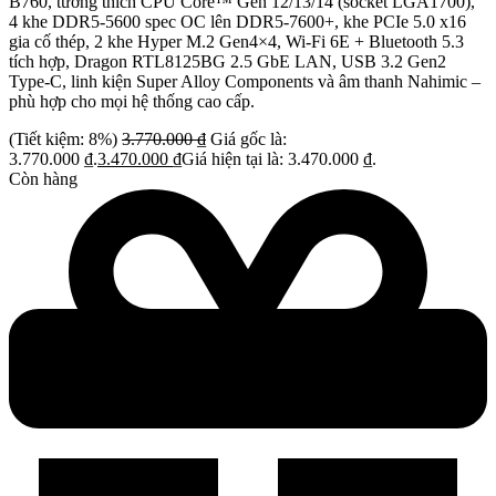
B760, tương thích CPU Core™ Gen 12/13/14 (socket LGA1700),
4 khe DDR5-5600 spec OC lên DDR5-7600+, khe PCIe 5.0 x16
gia cố thép, 2 khe Hyper M.2 Gen4×4, Wi-Fi 6E + Bluetooth 5.3
tích hợp, Dragon RTL8125BG 2.5 GbE LAN, USB 3.2 Gen2
Type-C, linh kiện Super Alloy Components và âm thanh Nahimic –
phù hợp cho mọi hệ thống cao cấp.
(Tiết kiệm: 8%)
3.770.000
₫
Giá gốc là:
3.770.000 ₫.
3.470.000
₫
Giá hiện tại là: 3.470.000 ₫.
Còn hàng