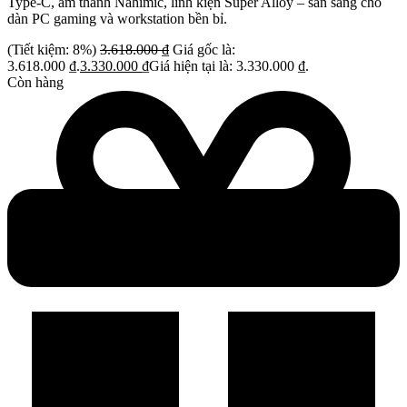
Type-C, âm thanh Nahimic, linh kiện Super Alloy – sẵn sàng cho
dàn PC gaming và workstation bền bỉ.
(Tiết kiệm: 8%)
3.618.000
₫
Giá gốc là:
3.618.000 ₫.
3.330.000
₫
Giá hiện tại là: 3.330.000 ₫.
Còn hàng