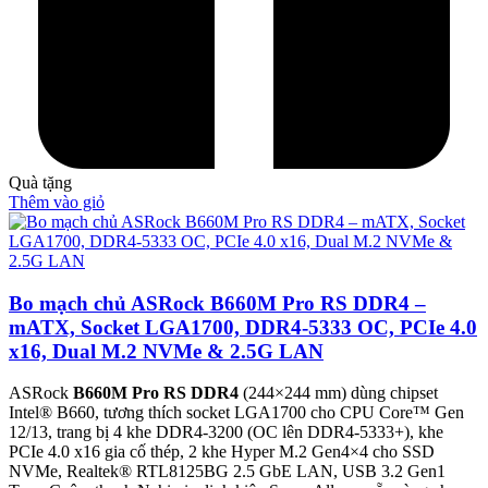
Quà tặng
Thêm vào giỏ
Bo mạch chủ ASRock B660M Pro RS DDR4 –
mATX, Socket LGA1700, DDR4-5333 OC, PCIe 4.0
x16, Dual M.2 NVMe & 2.5G LAN
ASRock
B660M Pro RS DDR4
(244×244 mm) dùng chipset
Intel® B660, tương thích socket LGA1700 cho CPU Core™ Gen
12/13, trang bị 4 khe DDR4-3200 (OC lên DDR4-5333+), khe
PCIe 4.0 x16 gia cố thép, 2 khe Hyper M.2 Gen4×4 cho SSD
NVMe, Realtek® RTL8125BG 2.5 GbE LAN, USB 3.2 Gen1