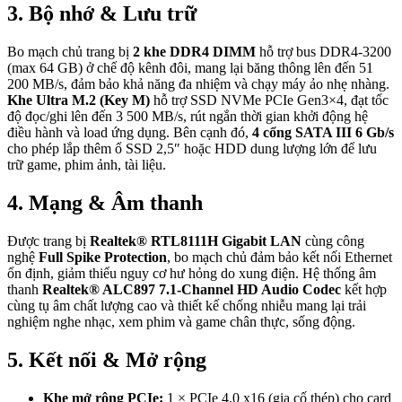
3. Bộ nhớ & Lưu trữ
Bo mạch chủ trang bị
2 khe DDR4 DIMM
hỗ trợ bus DDR4-3200
(max 64 GB) ở chế độ kênh đôi, mang lại băng thông lên đến 51
200 MB/s, đảm bảo khả năng đa nhiệm và chạy máy ảo nhẹ nhàng.
Khe Ultra M.2 (Key M)
hỗ trợ SSD NVMe PCIe Gen3×4, đạt tốc
độ đọc/ghi lên đến 3 500 MB/s, rút ngắn thời gian khởi động hệ
điều hành và load ứng dụng. Bên cạnh đó,
4 cổng SATA III 6 Gb/s
cho phép lắp thêm ổ SSD 2,5″ hoặc HDD dung lượng lớn để lưu
trữ game, phim ảnh, tài liệu.
4. Mạng & Âm thanh
Được trang bị
Realtek® RTL8111H Gigabit LAN
cùng công
nghệ
Full Spike Protection
, bo mạch chủ đảm bảo kết nối Ethernet
ổn định, giảm thiểu nguy cơ hư hỏng do xung điện. Hệ thống âm
thanh
Realtek® ALC897 7.1-Channel HD Audio Codec
kết hợp
cùng tụ âm chất lượng cao và thiết kế chống nhiễu mang lại trải
nghiệm nghe nhạc, xem phim và game chân thực, sống động.
5. Kết nối & Mở rộng
Khe mở rộng PCIe:
1 × PCIe 4.0 x16 (gia cố thép) cho card