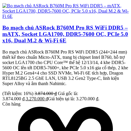
Bo mạch chủ ASRock B760M Pro RS WiFi DDR5 –
mATX, Socket LGA1700, DDR5-7600 OC, PCIe 5.0
x16, Dual M.2 & Wi-Fi 6E
Bo mạch chủ ASRock B760M Pro RS WiFi DDR5 (244×244 mm)
thiết kế theo chuẩn Micro-ATX, trang bị chipset Intel B760, hỗ trợ
socket LGA1700 cho CPU Core™ thế hệ 12/13/14, 4 khe DDR5-
5600 OC lên tới DDR5-7600+, khe PCIe 5.0 x16 gia cố thép, 2 khe
Hyper M.2 Gen4×4 cho SSD NVMe, Wi-Fi 6E tích hợp, Dragon
RTL8125BG 2.5 GbE LAN, USB 3.2 Gen2 Type-C, linh kiện
Super Alloy và âm thanh Nahimic.
(Tiết kiệm: 16%)
3.874.000
₫
Giá gốc là:
3.874.000 ₫.
3.270.000
₫
Giá hiện tại là: 3.270.000 ₫.
Còn hàng