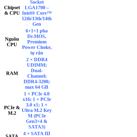
Socket
Chipset
LGA1700 –
& CPU
Intel® Core™
12th/13th/14th
Gen
6+1+1 pha
Dr.MOS,
Nguồn
Premium
CPU
Power Choke,
tụ rắn
2 × DDR4
UDIMM;
Dual-
RAM
Channel;
DDR4-3200;
max 64 GB
1 × PCIe 4.0
x16; 1 × PCIe
3.0 x1; 1 ×
PCIe &
Ultra M.2 Key
M.2
M (PCIe
Gen3×4 &
SATA3)
4 × SATA III
SATA