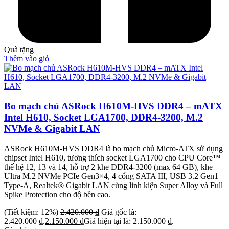
Quà tặng
Thêm vào giỏ
Bo mạch chủ ASRock H610M-HVS DDR4 – mATX
Intel H610, Socket LGA1700, DDR4-3200, M.2
NVMe & Gigabit LAN
ASRock H610M-HVS DDR4 là bo mạch chủ Micro-ATX sử dụng
chipset Intel H610, tương thích socket LGA1700 cho CPU Core™
thế hệ 12, 13 và 14, hỗ trợ 2 khe DDR4-3200 (max 64 GB), khe
Ultra M.2 NVMe PCIe Gen3×4, 4 cổng SATA III, USB 3.2 Gen1
Type-A, Realtek® Gigabit LAN cùng linh kiện Super Alloy và Full
Spike Protection cho độ bền cao.
(Tiết kiệm: 12%)
2.420.000
₫
Giá gốc là:
2.420.000 ₫.
2.150.000
₫
Giá hiện tại là: 2.150.000 ₫.