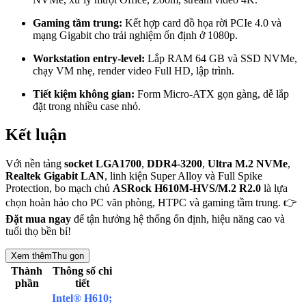
Gaming tầm trung:
Kết hợp card đồ họa rời PCIe 4.0 và
mạng Gigabit cho trải nghiệm ổn định ở 1080p.
Workstation entry-level:
Lắp RAM 64 GB và SSD NVMe,
chạy VM nhẹ, render video Full HD, lập trình.
Tiết kiệm không gian:
Form Micro-ATX gọn gàng, dễ lắp
đặt trong nhiều case nhỏ.
Kết luận
Với nền tảng
socket LGA1700
,
DDR4-3200
,
Ultra M.2 NVMe
,
Realtek Gigabit LAN
, linh kiện Super Alloy và Full Spike
Protection, bo mạch chủ
ASRock H610M-HVS/M.2 R2.0
là lựa
chọn hoàn hảo cho PC văn phòng, HTPC và gaming tầm trung. 👉
Đặt mua ngay
để tận hưởng hệ thống ổn định, hiệu năng cao và
tuổi thọ bền bỉ!
Xem thêm
Thu gọn
Thành
Thông số chi
phần
tiết
Intel® H610;