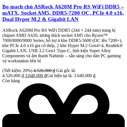
Bo mạch chủ ASRock A620M Pro RS WiFi DDR5 –
mATX, Socket AM5, DDR5-7200 OC, PCIe 4.0 x16,
Dual Hyper M.2 & Gigabit LAN
ASRock A620M Pro RS WiFi DDR5 (244 × 244 mm) trang bị
chipset AMD A620, tương thích socket AM5 cho Ryzen™
7000/8000/9000 Series, hỗ trợ 4 khe DDR5-5600 (OC lên 7200+),
khe PCIe 4.0 x16 gia cố thép, 2 khe Hyper M.2 Gen4×4, Realtek®
Gigabit LAN, USB 3.2 Gen1 Type-C, linh kiện Super Alloy
Components và âm thanh Nahimic – sẵn sàng cho dàn PC gaming
và workstation bền bỉ
(Tiết kiệm: 20%)
4.526.000
₫
Giá gốc là:
4.526.000 ₫.
3.640.000
₫
Giá hiện tại là: 3.640.000 ₫.
Còn hàng