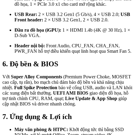
đồ họa, 1 × PCIe 3.0 x1 cho card mở rộng khác.
USB Rear:
2 × USB 3.2 Gen1 (5 Gb/s), 4 × USB 2.0;
USB
Front header:
2 × USB 3.2 Gen1, 2 × USB 2.0.
Đầu ra đồ họa (iGPU):
1 × HDMI 1.4b (4K @ 30 Hz), 1 ×
D-Sub VGA.
Header nội bộ:
Front Audio, CPU_FAN, CHA_FAN,
PWR_FAN hỗ trợ điều khiển quạt linh hoạt qua Smart Fan 5.
6. Độ bền & BIOS
Với
Super Alloy Components
(Premium Power Choke, MOSFET
cao cấp, tụ rắn), bo mạch chủ đảm bảo độ bền và khả năng chịu
nhiệt.
Full Spike Protection
bảo vệ cổng USB, audio và LAN khỏi
các xung điện bất thường.
UEFI AMI BIOS
giao diện đồ họa, hỗ
trợ tinh chỉnh CPU, RAM, quạt;
Live Update & App Shop
giúp
cập nhật BIOS và driver nhanh chóng.
7. Ứng dụng & Lợi ích
Máy văn phòng & HTPC:
Khởi động tức thì bằng SSD
NVMe, xử lý mượt Office, Zoom, stream video 4K.