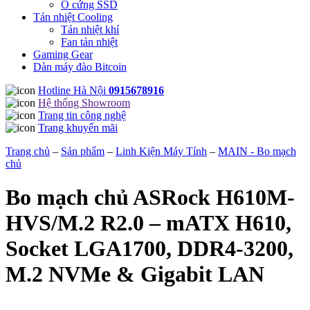
Ổ cứng SSD
Tản nhiệt Cooling
Tản nhiệt khí
Fan tản nhiệt
Gaming Gear
Dàn máy đào Bitcoin
Hotline Hà Nội
0915678916
Hệ thống Showroom
Trang tin công nghệ
Trang khuyến mãi
Trang chủ
–
Sản phẩm
–
Linh Kiện Máy Tính
–
MAIN - Bo mạch
chủ
Bo mạch chủ ASRock H610M-
HVS/M.2 R2.0 – mATX H610,
Socket LGA1700, DDR4-3200,
M.2 NVMe & Gigabit LAN