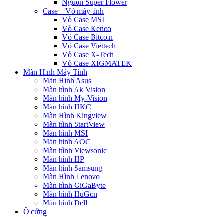
Nguồn Super Flower
Case – Vỏ máy tính
Vỏ Case MSI
Vỏ Case Kenoo
Vỏ Case Bitcoin
Vỏ Case Viettech
Vỏ Case X-Tech
Vỏ Case XIGMATEK
Màn Hình Máy Tính
Màn Hình Asus
Màn hình Ak Vision
Màn hình My-Vision
Màn hình HKC
Màn Hình Kingview
Màn hình StartView
Màn hình MSI
Màn hình AOC
Màn hình Viewsonic
Màn hình HP
Màn hình Samsung
Màn Hình Lenovo
Màn hình GiGaByte
Màn hình HuGon
Màn hình Dell
Ô cứng