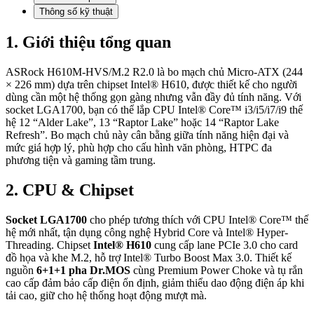
Thông số kỹ thuật
1. Giới thiệu tổng quan
ASRock H610M-HVS/M.2 R2.0 là bo mạch chủ Micro-ATX (244
× 226 mm) dựa trên chipset Intel® H610, được thiết kế cho người
dùng cần một hệ thống gọn gàng nhưng vẫn đầy đủ tính năng. Với
socket LGA1700, bạn có thể lắp CPU Intel® Core™ i3/i5/i7/i9 thế
hệ 12 “Alder Lake”, 13 “Raptor Lake” hoặc 14 “Raptor Lake
Refresh”. Bo mạch chủ này cân bằng giữa tính năng hiện đại và
mức giá hợp lý, phù hợp cho cấu hình văn phòng, HTPC đa
phương tiện và gaming tầm trung.
2. CPU & Chipset
Socket LGA1700
cho phép tương thích với CPU Intel® Core™ thế
hệ mới nhất, tận dụng công nghệ Hybrid Core và Intel® Hyper-
Threading. Chipset
Intel® H610
cung cấp lane PCIe 3.0 cho card
đồ họa và khe M.2, hỗ trợ Intel® Turbo Boost Max 3.0. Thiết kế
nguồn
6+1+1 pha Dr.MOS
cùng Premium Power Choke và tụ rắn
cao cấp đảm bảo cấp điện ổn định, giảm thiểu dao động điện áp khi
tải cao, giữ cho hệ thống hoạt động mượt mà.