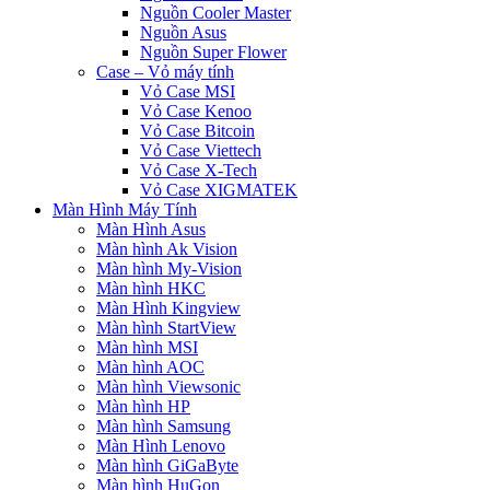
Nguồn Cooler Master
Nguồn Asus
Nguồn Super Flower
Case – Vỏ máy tính
Vỏ Case MSI
Vỏ Case Kenoo
Vỏ Case Bitcoin
Vỏ Case Viettech
Vỏ Case X-Tech
Vỏ Case XIGMATEK
Màn Hình Máy Tính
Màn Hình Asus
Màn hình Ak Vision
Màn hình My-Vision
Màn hình HKC
Màn Hình Kingview
Màn hình StartView
Màn hình MSI
Màn hình AOC
Màn hình Viewsonic
Màn hình HP
Màn hình Samsung
Màn Hình Lenovo
Màn hình GiGaByte
Màn hình HuGon