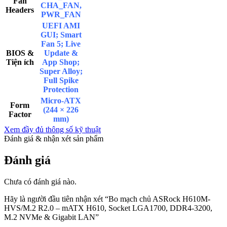
Fan
CHA_FAN,
Headers
PWR_FAN
UEFI AMI
GUI; Smart
Fan 5; Live
BIOS &
Update &
Tiện ích
App Shop;
Super Alloy;
Full Spike
Protection
Micro-ATX
Form
(244 × 226
Factor
mm)
Xem đầy đủ thông số kỹ thuật
Đánh giá & nhận xét sản phẩm
Đánh giá
Chưa có đánh giá nào.
Hãy là người đầu tiên nhận xét “Bo mạch chủ ASRock H610M-
HVS/M.2 R2.0 – mATX H610, Socket LGA1700, DDR4-3200,
M.2 NVMe & Gigabit LAN”