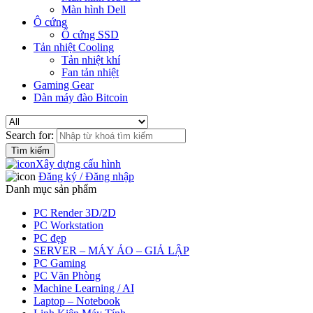
Màn hình Dell
Ô cứng
Ổ cứng SSD
Tản nhiệt Cooling
Tản nhiệt khí
Fan tản nhiệt
Gaming Gear
Dàn máy đào Bitcoin
Search for:
Xây dựng cấu hình
Đăng ký / Đăng nhập
Danh mục sản phẩm
PC Render 3D/2D
PC Workstation
PC đẹp
SERVER – MÁY ẢO – GIẢ LẬP
PC Gaming
PC Văn Phòng
Machine Learning / AI
Laptop – Notebook