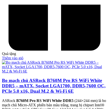
Quà tặng
Thêm vào giỏ
Bo mạch chủ ASRock B760M Pro RS WiFi White
DDR5 – mATX, Socket LGA1700, DDR5-7600 OC,
PCIe 5.0 x16, Dual M.2 & Wi-Fi 6E
ASRock
B760M Pro RS WiFi White DDR5
(244×244 mm) là bo
mạch chủ Micro-ATX phiên bản màu trắng, trang bị chipset Intel®