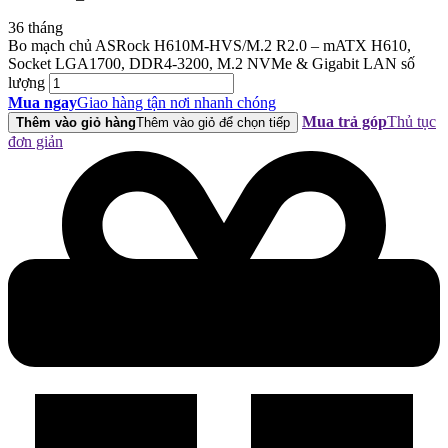
36 tháng
Bo mạch chủ ASRock H610M-HVS/M.2 R2.0 – mATX H610,
Socket LGA1700, DDR4-3200, M.2 NVMe & Gigabit LAN số
lượng
Mua ngay
Giao hàng tận nơi nhanh chóng
Mua trả góp
Thủ tục
Thêm vào giỏ hàng
Thêm vào giỏ để chọn tiếp
đơn giản