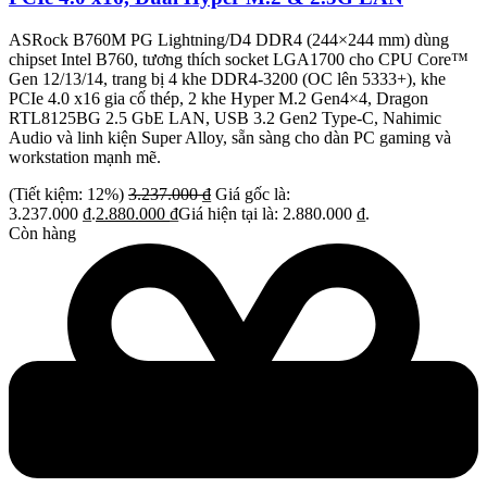
ASRock B760M PG Lightning/D4 DDR4 (244×244 mm) dùng
chipset Intel B760, tương thích socket LGA1700 cho CPU Core™
Gen 12/13/14, trang bị 4 khe DDR4-3200 (OC lên 5333+), khe
PCIe 4.0 x16 gia cố thép, 2 khe Hyper M.2 Gen4×4, Dragon
RTL8125BG 2.5 GbE LAN, USB 3.2 Gen2 Type-C, Nahimic
Audio và linh kiện Super Alloy, sẵn sàng cho dàn PC gaming và
workstation mạnh mẽ.
(Tiết kiệm: 12%)
3.237.000
₫
Giá gốc là:
3.237.000 ₫.
2.880.000
₫
Giá hiện tại là: 2.880.000 ₫.
Còn hàng