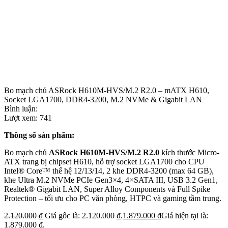
Bo mạch chủ ASRock H610M-HVS/M.2 R2.0 – mATX H610,
Socket LGA1700, DDR4-3200, M.2 NVMe & Gigabit LAN
Bình luận:
Lượt xem:
741
Thông số sản phẩm:
Bo mạch chủ
ASRock H610M-HVS/M.2 R2.0
kích thước Micro-
ATX trang bị chipset H610, hỗ trợ socket LGA1700 cho CPU
Intel® Core™ thế hệ 12/13/14, 2 khe DDR4-3200 (max 64 GB),
khe Ultra M.2 NVMe PCIe Gen3×4, 4×SATA III, USB 3.2 Gen1,
Realtek® Gigabit LAN, Super Alloy Components và Full Spike
Protection – tối ưu cho PC văn phòng, HTPC và gaming tầm trung.
2.120.000
₫
Giá gốc là: 2.120.000 ₫.
1.879.000
₫
Giá hiện tại là:
1.879.000 ₫.