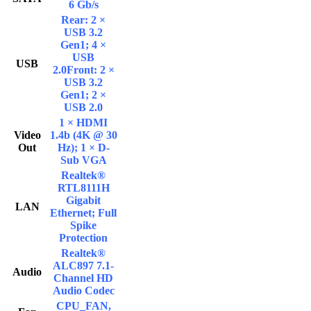
6 Gb/s
Rear: 2 ×
USB 3.2
Gen1; 4 ×
USB
USB
2.0Front: 2 ×
USB 3.2
Gen1; 2 ×
USB 2.0
1 × HDMI
Video
1.4b (4K @ 30
Out
Hz); 1 × D-
Sub VGA
Realtek®
RTL8111H
Gigabit
LAN
Ethernet; Full
Spike
Protection
Realtek®
ALC897 7.1-
Audio
Channel HD
Audio Codec
CPU_FAN,