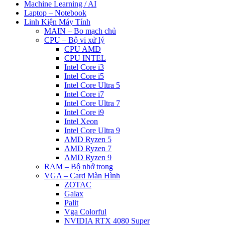
Machine Learning / AI
Laptop – Notebook
Linh Kiện Máy Tính
MAIN – Bo mạch chủ
CPU – Bộ vi xử lý
CPU AMD
CPU INTEL
Intel Core i3
Intel Core i5
Intel Core Ultra 5
Intel Core i7
Intel Core Ultra 7
Intel Core i9
Intel Xeon
Intel Core Ultra 9
AMD Ryzen 5
AMD Ryzen 7
AMD Ryzen 9
RAM – Bộ nhớ trong
VGA – Card Màn Hình
ZOTAC
Galax
Palit
Vga Colorful
NVIDIA RTX 4080 Super