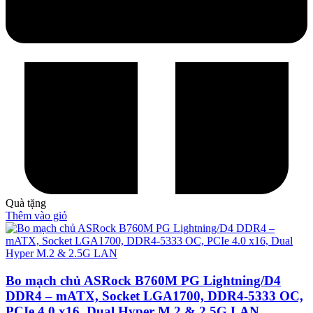
Quà tặng
Thêm vào giỏ
Bo mạch chủ ASRock B760M PG Lightning/D4
DDR4 – mATX, Socket LGA1700, DDR4-5333 OC,
PCIe 4.0 x16, Dual Hyper M.2 & 2.5G LAN