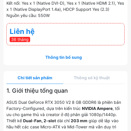
Kết nối: Yes x 1 (Native DVI-D), Yes x 1 (Native HDMI 2.1), Yes
x 1 (Native DisplayPort 1.4a), HDCP Support Yes (2.3)
Nguồn yêu cầu: 550W
Liên hệ
36 tháng
Thông tin bổ sung
Chi tiết sản phẩm
Thông số kỹ thuật
1. Giới thiệu tổng quan
ASUS Dual GeForce RTX 3050 V2 8 GB GDDR6 là phiên bản
Factory-Configured, dựa trên kiến trúc
NVIDIA Ampere
, tối
ưu cho game thủ và creator ở độ phân giải 1080p/1440p.
Thiết kế
Dual-Fan, 2-slot
dài chỉ
203 mm
giúp dễ lắp vào
hầu hết các case Micro-ATX và Mid-Tower mà vẫn duy trì