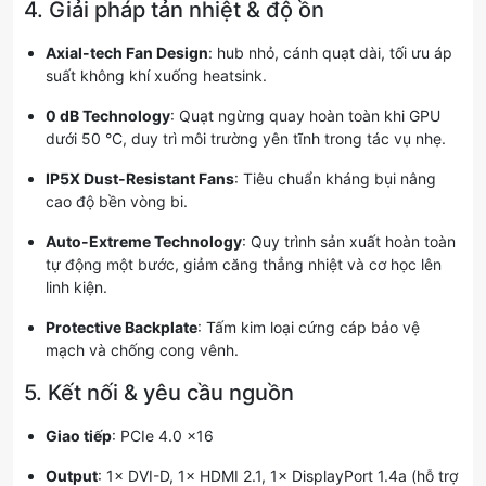
4. Giải pháp tản nhiệt & độ ồn
Axial-tech Fan Design
: hub nhỏ, cánh quạt dài, tối ưu áp
suất không khí xuống heatsink.
0 dB Technology
: Quạt ngừng quay hoàn toàn khi GPU
dưới 50 °C, duy trì môi trường yên tĩnh trong tác vụ nhẹ.
IP5X Dust-Resistant Fans
: Tiêu chuẩn kháng bụi nâng
cao độ bền vòng bi.
Auto-Extreme Technology
: Quy trình sản xuất hoàn toàn
tự động một bước, giảm căng thẳng nhiệt và cơ học lên
linh kiện.
Protective Backplate
: Tấm kim loại cứng cáp bảo vệ
mạch và chống cong vênh.
5. Kết nối & yêu cầu nguồn
Giao tiếp
: PCIe 4.0 x16
Output
: 1× DVI-D, 1× HDMI 2.1, 1× DisplayPort 1.4a (hỗ trợ