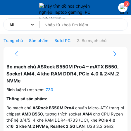
0
Trang chủ
–
Sản phẩm
–
Build PC
–
2. Bo mạch chủ
Bo mạch chủ ASRock B550M Pro4 – mATX B550,
Socket AM4, 4 khe RAM DDR4, PCIe 4.0 & 2×M.2
NVMe
Bình luận:
Lượt xem:
730
Thông số sản phẩm:
Bo mạch chủ
ASRock B550M Pro4
chuẩn Micro-ATX trang bị
chipset
AMD B550
, tương thích socket
AM4
cho CPU Ryzen
thế hệ 3/4/5, 4 khe RAM DDR4-4733 (OC), khe
PCIe 4.0
x16
,
2 khe M.2 NVMe
,
Realtek 2.5G LAN
, USB 3.2 Gen2,