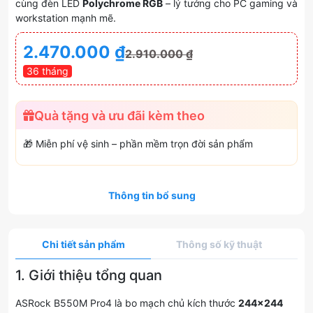
cùng đèn LED
Polychrome RGB
– lý tưởng cho PC gaming và
workstation mạnh mẽ.
2.470.000
₫
2.910.000
₫
36 tháng
Quà tặng và ưu đãi kèm theo
🎁 Miễn phí vệ sinh – phần mềm trọn đời sản phẩm
Thông tin bổ sung
Chi tiết sản phẩm
Thông số kỹ thuật
1. Giới thiệu tổng quan
ASRock B550M Pro4 là bo mạch chủ kích thước
244×244