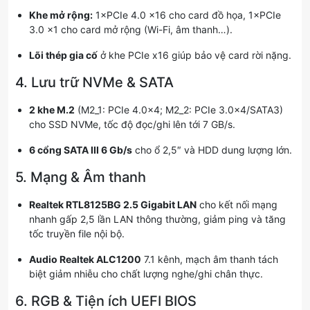
Khe mở rộng:
1×PCIe 4.0 x16 cho card đồ họa, 1×PCIe
3.0 x1 cho card mở rộng (Wi-Fi, âm thanh…).
Lõi thép gia cố
ở khe PCIe x16 giúp bảo vệ card rời nặng.
4. Lưu trữ NVMe & SATA
2 khe M.2
(M2_1: PCIe 4.0×4; M2_2: PCIe 3.0×4/SATA3)
cho SSD NVMe, tốc độ đọc/ghi lên tới 7 GB/s.
6 cổng SATA III 6 Gb/s
cho ổ 2,5″ và HDD dung lượng lớn.
5. Mạng & Âm thanh
Realtek RTL8125BG 2.5 Gigabit LAN
cho kết nối mạng
nhanh gấp 2,5 lần LAN thông thường, giảm ping và tăng
tốc truyền file nội bộ.
Audio Realtek ALC1200
7.1 kênh, mạch âm thanh tách
biệt giảm nhiễu cho chất lượng nghe/ghi chân thực.
6. RGB & Tiện ích UEFI BIOS