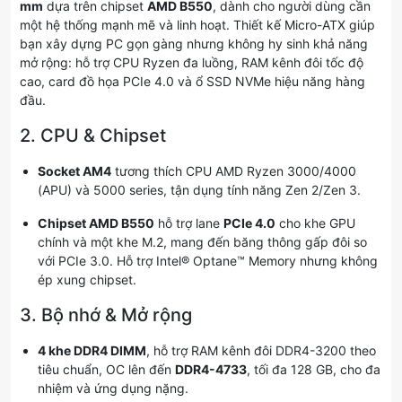
mm
dựa trên chipset
AMD B550
, dành cho người dùng cần
một hệ thống mạnh mẽ và linh hoạt. Thiết kế Micro-ATX giúp
bạn xây dựng PC gọn gàng nhưng không hy sinh khả năng
mở rộng: hỗ trợ CPU Ryzen đa luồng, RAM kênh đôi tốc độ
cao, card đồ họa PCIe 4.0 và ổ SSD NVMe hiệu năng hàng
đầu.
2. CPU & Chipset
Socket AM4
tương thích CPU AMD Ryzen 3000/4000
(APU) và 5000 series, tận dụng tính năng Zen 2/Zen 3.
Chipset AMD B550
hỗ trợ lane
PCIe 4.0
cho khe GPU
chính và một khe M.2, mang đến băng thông gấp đôi so
với PCIe 3.0. Hỗ trợ Intel® Optane™ Memory nhưng không
ép xung chipset.
3. Bộ nhớ & Mở rộng
4 khe DDR4 DIMM
, hỗ trợ RAM kênh đôi DDR4-3200 theo
tiêu chuẩn, OC lên đến
DDR4-4733
, tối đa 128 GB, cho đa
nhiệm và ứng dụng nặng.