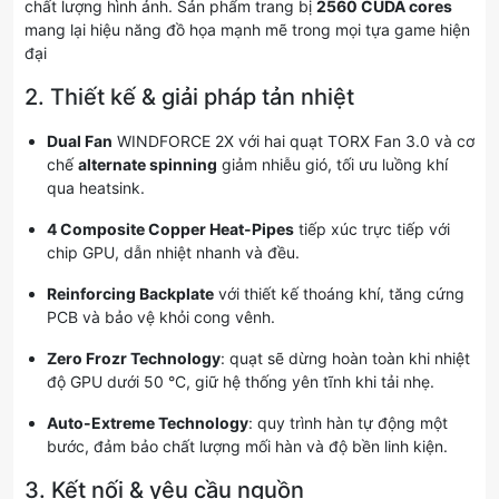
chất lượng hình ảnh. Sản phẩm trang bị
2560 CUDA cores
mang lại hiệu năng đồ họa mạnh mẽ trong mọi tựa game hiện
đại
2. Thiết kế & giải pháp tản nhiệt
Dual Fan
WINDFORCE 2X với hai quạt TORX Fan 3.0 và cơ
chế
alternate spinning
giảm nhiễu gió, tối ưu luồng khí
qua heatsink.
4 Composite Copper Heat-Pipes
tiếp xúc trực tiếp với
chip GPU, dẫn nhiệt nhanh và đều.
Reinforcing Backplate
với thiết kế thoáng khí, tăng cứng
PCB và bảo vệ khỏi cong vênh.
Zero Frozr Technology
: quạt sẽ dừng hoàn toàn khi nhiệt
độ GPU dưới 50 °C, giữ hệ thống yên tĩnh khi tải nhẹ.
Auto-Extreme Technology
: quy trình hàn tự động một
bước, đảm bảo chất lượng mối hàn và độ bền linh kiện.
3. Kết nối & yêu cầu nguồn