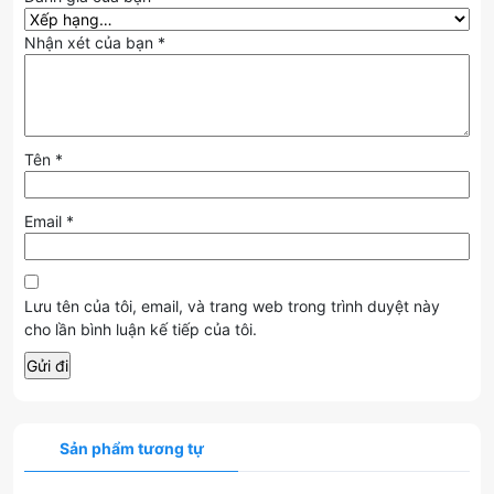
Card màn hình
MSI RTX 3050 VENTUS 2X XS 8 GB OC
là lựa
chọn hoàn hảo cho game thủ và creator cần một giải pháp
Nhận xét của bạn
*
tản nhiệt hiệu quả, độ ồn thấp và hiệu năng đáng tin cậy
trong tầm giá.
👉
Mua ngay
để tận hưởng trải nghiệm gaming 1080p mượt
mà và hình ảnh chất lượng cao!
Tên
*
Email
*
Lưu tên của tôi, email, và trang web trong trình duyệt này
cho lần bình luận kế tiếp của tôi.
Sản phẩm tương tự