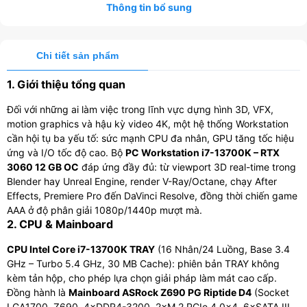
Thông tin bổ sung
Chi tiết sản phẩm
1. Giới thiệu tổng quan
Đối với những ai làm việc trong lĩnh vực dựng hình 3D, VFX,
motion graphics và hậu kỳ video 4K, một hệ thống Workstation
cần hội tụ ba yếu tố: sức mạnh CPU đa nhân, GPU tăng tốc hiệu
ứng và I/O tốc độ cao. Bộ
PC Workstation i7-13700K – RTX
3060 12 GB OC
đáp ứng đầy đủ: từ viewport 3D real-time trong
Blender hay Unreal Engine, render V-Ray/Octane, chạy After
Effects, Premiere Pro đến DaVinci Resolve, đồng thời chiến game
AAA ở độ phân giải 1080p/1440p mượt mà.
2. CPU & Mainboard
CPU Intel Core i7-13700K TRAY
(16 Nhân/24 Luồng, Base 3.4
GHz – Turbo 5.4 GHz, 30 MB Cache): phiên bản TRAY không
kèm tản hộp, cho phép lựa chọn giải pháp làm mát cao cấp.
Đồng hành là
Mainboard ASRock Z690 PG Riptide D4
(Socket
LGA1700, Z690, 4×DDR4-3200, 2×M.2 PCIe 4.0×4, 6×SATA III,