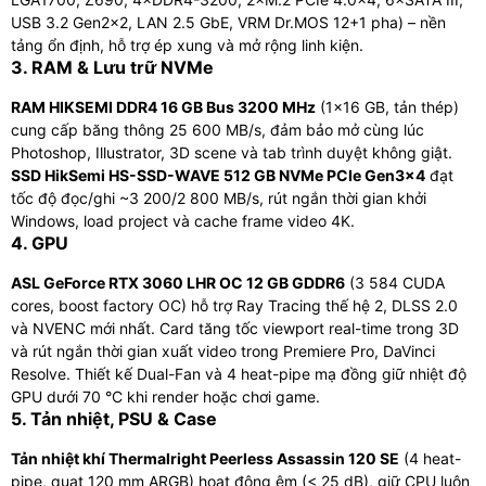
USB 3.2 Gen2×2, LAN 2.5 GbE, VRM Dr.MOS 12+1 pha) – nền
tảng ổn định, hỗ trợ ép xung và mở rộng linh kiện.
3. RAM & Lưu trữ NVMe
RAM HIKSEMI DDR4 16 GB Bus 3200 MHz
(1×16 GB, tản thép)
cung cấp băng thông 25 600 MB/s, đảm bảo mở cùng lúc
Photoshop, Illustrator, 3D scene và tab trình duyệt không giật.
SSD HikSemi HS-SSD-WAVE 512 GB NVMe PCIe Gen3×4
đạt
tốc độ đọc/ghi ~3 200/2 800 MB/s, rút ngắn thời gian khởi
Windows, load project và cache frame video 4K.
4. GPU
ASL GeForce RTX 3060 LHR OC 12 GB GDDR6
(3 584 CUDA
cores, boost factory OC) hỗ trợ Ray Tracing thế hệ 2, DLSS 2.0
và NVENC mới nhất. Card tăng tốc viewport real-time trong 3D
và rút ngắn thời gian xuất video trong Premiere Pro, DaVinci
Resolve. Thiết kế Dual-Fan và 4 heat-pipe mạ đồng giữ nhiệt độ
GPU dưới 70 °C khi render hoặc chơi game.
5. Tản nhiệt, PSU & Case
Tản nhiệt khí Thermalright Peerless Assassin 120 SE
(4 heat-
pipe, quạt 120 mm ARGB) hoạt động êm (< 25 dB), giữ CPU luôn