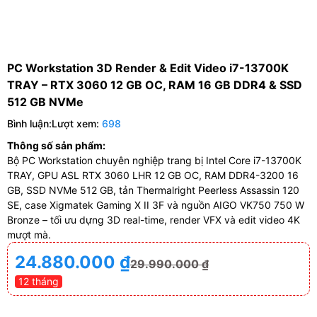
PC Workstation 3D Render & Edit Video i7-13700K
TRAY – RTX 3060 12 GB OC, RAM 16 GB DDR4 & SSD
512 GB NVMe
Bình luận:
Lượt xem:
698
Thông số sản phẩm:
Bộ PC Workstation chuyên nghiệp trang bị Intel Core i7-13700K
TRAY, GPU ASL RTX 3060 LHR 12 GB OC, RAM DDR4-3200 16
GB, SSD NVMe 512 GB, tản Thermalright Peerless Assassin 120
SE, case Xigmatek Gaming X II 3F và nguồn AIGO VK750 750 W
Bronze – tối ưu dựng 3D real-time, render VFX và edit video 4K
mượt mà.
24.880.000
₫
29.990.000
₫
12 tháng