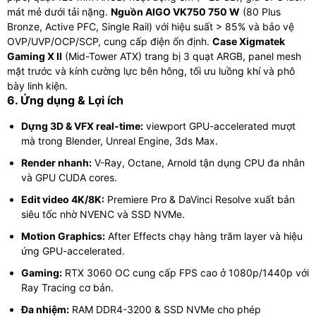
mát mẻ dưới tải nặng.
Nguồn AIGO VK750 750 W
(80 Plus
Bronze, Active PFC, Single Rail) với hiệu suất > 85% và bảo vệ
OVP/UVP/OCP/SCP, cung cấp điện ổn định.
Case Xigmatek
Gaming X II
(Mid-Tower ATX) trang bị 3 quạt ARGB, panel mesh
mặt trước và kính cường lực bên hông, tối ưu luồng khí và phô
bày linh kiện.
6. Ứng dụng & Lợi ích
Dựng 3D & VFX real-time:
viewport GPU-accelerated mượt
mà trong Blender, Unreal Engine, 3ds Max.
Render nhanh:
V-Ray, Octane, Arnold tận dụng CPU đa nhân
và GPU CUDA cores.
Edit video 4K/8K:
Premiere Pro & DaVinci Resolve xuất bản
siêu tốc nhờ NVENC và SSD NVMe.
Motion Graphics:
After Effects chạy hàng trăm layer và hiệu
ứng GPU-accelerated.
Gaming:
RTX 3060 OC cung cấp FPS cao ở 1080p/1440p với
Ray Tracing cơ bản.
Đa nhiệm:
RAM DDR4-3200 & SSD NVMe cho phép