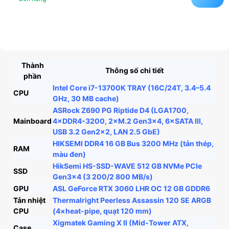
Thành
Thông số chi tiết
phần
Intel Core i7-13700K TRAY (16C/24T, 3.4–5.4
CPU
GHz, 30 MB cache)
ASRock Z690 PG Riptide D4 (LGA1700,
Mainboard
4×DDR4-3200, 2×M.2 Gen3×4, 6×SATA III,
USB 3.2 Gen2×2, LAN 2.5 GbE)
HIKSEMI DDR4 16 GB Bus 3200 MHz (tản thép,
RAM
màu đen)
HikSemi HS-SSD-WAVE 512 GB NVMe PCIe
SSD
Gen3×4 (3 200/2 800 MB/s)
GPU
ASL GeForce RTX 3060 LHR OC 12 GB GDDR6
Tản nhiệt
Thermalright Peerless Assassin 120 SE ARGB
CPU
(4×heat-pipe, quạt 120 mm)
Xigmatek Gaming X II (Mid-Tower ATX,
Case