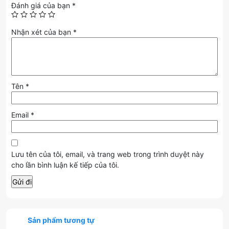
Đánh giá của bạn
*
6 nút lập trình
&
bộ nhớ onboard
: linh hoạt gán macro.
LED RGB 7 chế độ
: cá tính hóa góc gaming.
Nhận xét của bạn
*
Switch Huano bền bỉ
20 triệu click.
Ergonomic & cáp dù
: thoải mái cầm nắm và bền bỉ.
7. Kết luận
Tên
*
Chuột
Fuhlen G90 Black
là “vũ khí” hoàn hảo cho game thủ
FPS/MOBA cần
Email
*
chính xác
,
nhanh nhạy
và
cá tính
với LED
RGB sống động.
👉
Mua ngay
để thống trị mọi trận đấu!
Lưu tên của tôi, email, và trang web trong trình duyệt này
cho lần bình luận kế tiếp của tôi.
Sản phẩm tương tự