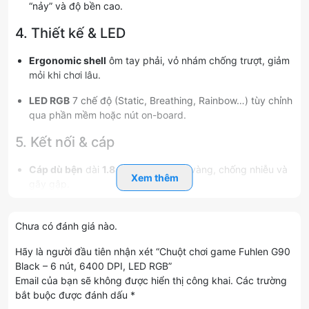
“nảy” và độ bền cao.
4. Thiết kế & LED
Ergonomic shell
ôm tay phải, vỏ nhám chống trượt, giảm
mỏi khi chơi lâu.
LED RGB
7 chế độ (Static, Breathing, Rainbow…) tùy chỉnh
qua phần mềm hoặc nút on-board.
5. Kết nối & cáp
Cáp dù bện
dài
1.8 m
, đầu USB mạ vàng, chống nhiễu và
Xem thêm
gãy gập.
Plug & Play
: cắm là dùng, tương thích Windows, macOS,
Linux.
Chưa có đánh giá nào.
6. Vì sao chọn Fuhlen G90 Black
Hãy là người đầu tiên nhận xét “Chuột chơi game Fuhlen G90
Black – 6 nút, 6400 DPI, LED RGB”
Cảm biến 6400 DPI
&
polling 1000 Hz
: chuẩn xác và
Email của bạn sẽ không được hiển thị công khai.
Các trường
mượt mà.
bắt buộc được đánh dấu
*