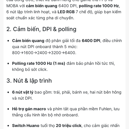
MOBA với
cảm biến quang
6400 DPI,
polling rate 1000 Hz
,
6 nút lập trình linh hoạt, và
LED RGB
7 chế độ, giúp bạn kiểm
soát chuẩn xác từng pha di chuyển.
2. Cảm biến, DPI & polling
Cảm biến quang
độ phân giải tối đa
6400 DPI
, điều chỉnh
qua nút DPI onboard thành 5 mức:
800→1600→2400→3200→6400.
Polling rate 1000 Hz (1 ms)
đảm bảo phản hồi tức thì,
không bỏ sót click.
3. Nút & lập trình
6 nút vật lý
bao gồm: trái, phải, bánh xe, hai nút bên hông
và nút DPI.
Hỗ trợ gán macro
và phím tắt qua phần mềm Fuhlen, lưu
thẳng cấu hình lên bộ nhớ onboard.
Switch Huano
tuổi thọ
20 triệu click
, cho cảm giác nhấn