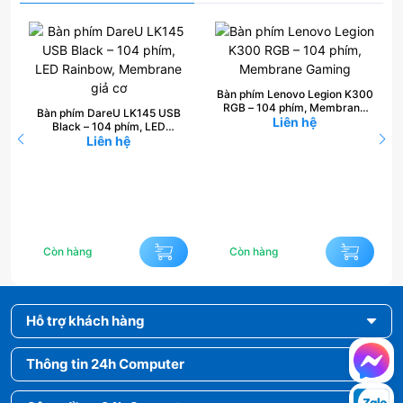
Bàn phím Lenovo Legion K300
RGB – 104 phím, Membrane
Bàn phím DareU LK145 USB
Liên hệ
Gaming
Black – 104 phím, LED
Rainbow, Membrane giả cơ
Liên hệ
Còn hàng
Còn hàng
Hỗ trợ khách hàng
Thông tin 24h Computer