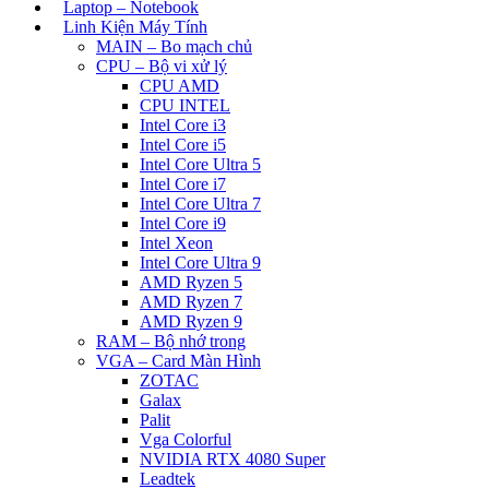
Laptop – Notebook
Linh Kiện Máy Tính
MAIN – Bo mạch chủ
CPU – Bộ vi xử lý
CPU AMD
CPU INTEL
Intel Core i3
Intel Core i5
Intel Core Ultra 5
Intel Core i7
Intel Core Ultra 7
Intel Core i9
Intel Xeon
Intel Core Ultra 9
AMD Ryzen 5
AMD Ryzen 7
AMD Ryzen 9
RAM – Bộ nhớ trong
VGA – Card Màn Hình
ZOTAC
Galax
Palit
Vga Colorful
NVIDIA RTX 4080 Super
Leadtek