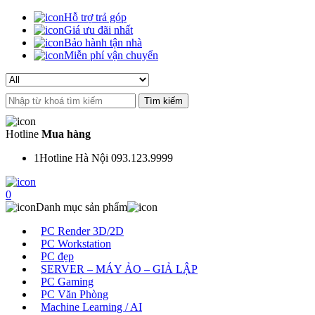
Hỗ trợ trả góp
Giá ưu đãi nhất
Bảo hành tận nhà
Miễn phí vận chuyển
Search
for:
Hotline
Mua hàng
1
Hotline Hà Nội 093.123.9999
0
Danh mục sản phẩm
PC Render 3D/2D
PC Workstation
PC đẹp
SERVER – MÁY ẢO – GIẢ LẬP
PC Gaming
PC Văn Phòng
Machine Learning / AI