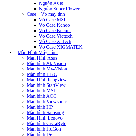
Nguồn Asus
Nguồn Super Flower
Case – Vỏ máy tính
Vỏ Case MSI
Vỏ Case Kenoo
Vỏ Case Bitcoin
Vỏ Case Viettech
Vỏ Case X-Tech
Vỏ Case XIGMATEK
Màn Hình Máy Tính
Màn Hình Asus
Màn hình Ak Vision
Màn hình My-Vision
Màn hình HKC
Màn Hình Kingview
Màn hình StartView
Màn hình MSI
Màn hình AOC
Màn hình Viewsonic
Màn hình HP
Màn hình Samsung
Màn Hình Lenovo
Màn hình GiGaByte
Màn hình HuGon
Màn hình Dell