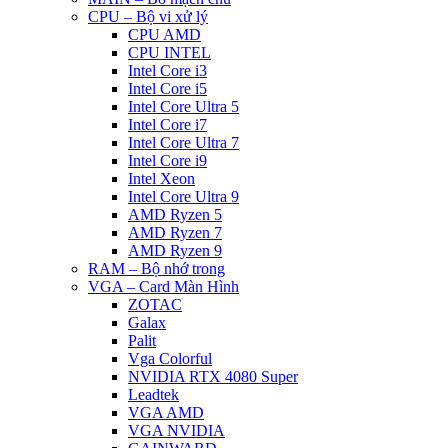
CPU – Bộ vi xử lý
CPU AMD
CPU INTEL
Intel Core i3
Intel Core i5
Intel Core Ultra 5
Intel Core i7
Intel Core Ultra 7
Intel Core i9
Intel Xeon
Intel Core Ultra 9
AMD Ryzen 5
AMD Ryzen 7
AMD Ryzen 9
RAM – Bộ nhớ trong
VGA – Card Màn Hình
ZOTAC
Galax
Palit
Vga Colorful
NVIDIA RTX 4080 Super
Leadtek
VGA AMD
VGA NVIDIA