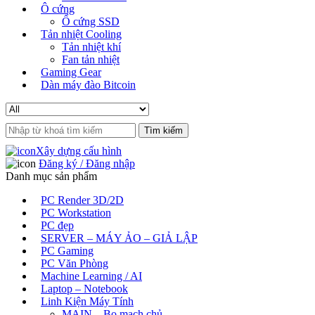
Ô cứng
Ổ cứng SSD
Tản nhiệt Cooling
Tản nhiệt khí
Fan tản nhiệt
Gaming Gear
Dàn máy đào Bitcoin
Search
for:
Xây dựng cấu hình
Đăng ký / Đăng nhập
Danh mục sản phẩm
PC Render 3D/2D
PC Workstation
PC đẹp
SERVER – MÁY ẢO – GIẢ LẬP
PC Gaming
PC Văn Phòng
Machine Learning / AI
Laptop – Notebook
Linh Kiện Máy Tính
MAIN – Bo mạch chủ