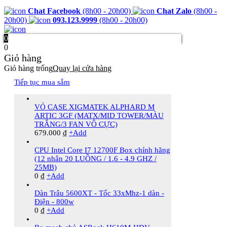
Chat Facebook
(8h00 - 20h00)
Chat Zalo
(8h00 -
20h00)
093.123.9999
(8h00 - 20h00)
0
0
Giỏ hàng
Giỏ hàng trống
Quay lại cửa hàng
Tiếp tục mua sắm
VỎ CASE XIGMATEK ALPHARD M
ARTIC 3GF (MATX/MID TOWER/MÀU
TRẮNG/3 FAN VÔ CỰC)
679.000
₫
+
Add
CPU Intel Core I7 12700F Box chính hãng
(12 nhân 20 LUỒNG / 1.6 - 4.9 GHZ /
25MB)
0
₫
+
Add
Dàn Trâu 5600XT - Tốc 33xMhz-1 dàn -
Điện - 800w
0
₫
+
Add