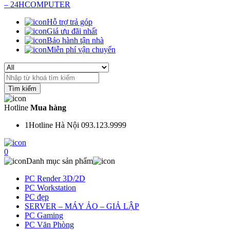
Hỗ trợ trả góp
Giá ưu đãi nhất
Bảo hành tận nhà
Miễn phí vận chuyển
Search
for:
Hotline
Mua hàng
1
Hotline Hà Nội 093.123.9999
0
Danh mục sản phẩm
PC Render 3D/2D
PC Workstation
PC đẹp
SERVER – MÁY ẢO – GIẢ LẬP
PC Gaming
PC Văn Phòng