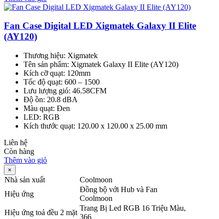
Fan Case Digital LED Xigmatek Galaxy II Elite
(AY120)
Thương hiệu
:
Xigmatek
Tên sản phẩm
:
Xigmatek Galaxy II Elite (AY120)
Kích cỡ quạt
:
120mm
Tốc độ quạt
:
600 – 1500
Lưu lượng gió: 46.58CFM
Độ ồn
:
20.8 dBA
Màu quạt
:
Đen
LED: RGB
Kích thước quạt
:
120.00 x 120.00 x 25.00 mm
Liên hệ
Còn hàng
Thêm vào giỏ
×
Nhà sản xuất
Coolmoon
Đồng bộ với Hub và Fan
Hiệu ứng
Coolmoon
Trang Bị Led RGB 16 Triệu Màu,
Hiệu ứng toả đều 2 mặt
366