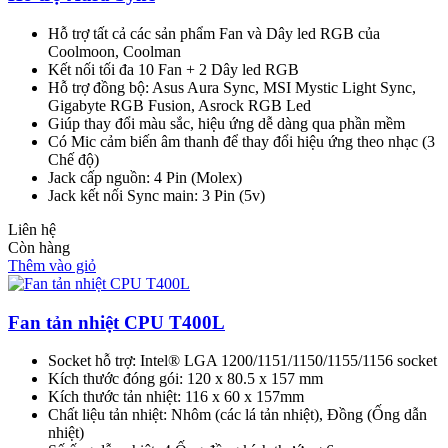
Hỗ trợ tất cả các sản phẩm Fan và Dây led RGB của
Coolmoon, Coolman
Kết nối tối đa 10 Fan + 2 Dây led RGB
Hỗ trợ đồng bộ: Asus Aura Sync, MSI Mystic Light Sync,
Gigabyte RGB Fusion, Asrock RGB Led
Giúp thay đổi màu sắc, hiệu ứng dễ dàng qua phần mềm
Có Mic cảm biến âm thanh để thay đổi hiệu ứng theo nhạc (3
Chế độ)
Jack cấp nguồn: 4 Pin (Molex)
Jack kết nối Sync main: 3 Pin (5v)
Liên hệ
Còn hàng
Thêm vào giỏ
Fan tản nhiệt CPU T400L
Socket hỗ trợ: Intel® LGA 1200/1151/1150/1155/1156 socket
Kích thước đóng gói: 120 x 80.5 x 157 mm
Kích thước tản nhiệt: 116 x 60 x 157mm
Chất liệu tản nhiệt: Nhôm (các lá tản nhiệt), Đồng (Ống dẫn
nhiệt)