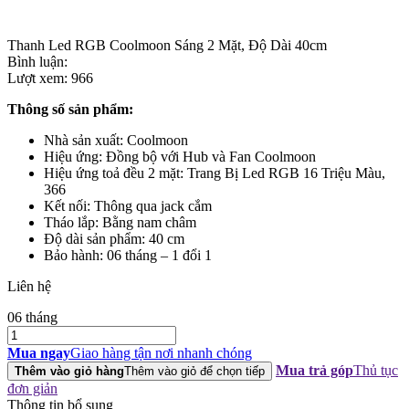
Thanh Led RGB Coolmoon Sáng 2 Mặt, Độ Dài 40cm
Bình luận:
Lượt xem:
966
Thông số sản phẩm:
Nhà sản xuất: Coolmoon
Hiệu ứng: Đồng bộ với Hub và Fan Coolmoon
Hiệu ứng toả đều 2 mặt: Trang Bị Led RGB 16 Triệu Màu,
366
Kết nối: Thông qua jack cắm
Tháo lắp: Bằng nam châm
Độ dài sản phẩm: 40 cm
Bảo hành: 06 tháng – 1 đổi 1
Liên hệ
06 tháng
Thanh
Led
Mua ngay
Giao hàng tận nơi nhanh chóng
RGB
Mua trả góp
Thủ tục
Thêm vào giỏ hàng
Thêm vào giỏ để chọn tiếp
Coolmoon
đơn giản
Sáng
Thông tin bổ sung