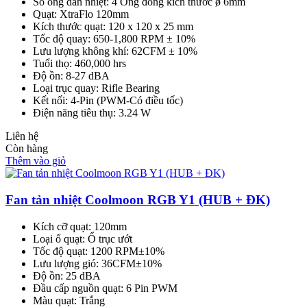
Số ống dẫn nhiệt: 4 Ống đồng kích thước ø 6mm
Quạt: XtraFlo 120mm
Kích thước quạt: 120 x 120 x 25 mm
Tốc độ quay: 650-1,800 RPM ± 10%
Lưu lượng không khí: 62CFM ± 10%
Tuổi thọ: 460,000 hrs
Độ ồn: 8-27 dBA
Loại trục quay: Rifle Bearing
Kết nối: 4-Pin (PWM-Có điều tốc)
Điện năng tiêu thụ: 3.24 W
Liên hệ
Còn hàng
Thêm vào giỏ
Fan tản nhiệt Coolmoon RGB Y1 (HUB + ĐK)
Kích cỡ quạt: 120mm
Loại ổ quạt: Ổ trục ướt
Tốc độ quạt: 1200 RPM±10%
Lưu lượng gió: 36CFM±10%
Độ ồn: 25 dBA
Đầu cấp nguồn quạt: 6 Pin PWM
Màu quạt: Trắng