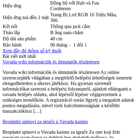
Đồng bộ với Hub và Fan
Hiệu ứng
Coolmoon
Trang Bị Led RGB 16 Triệu Màu,
Hiệu ứng toả đều 2 mặt
366
Kết nối
Thông qua jack cắm
Tháo lắp
B ằng nam châm
Độ dài sản phẩm
40 cm
Bảo hành
06 tháng – 1 đổi 1
Xem đầy đủ thông số kỹ thuật
Bài viết mới nhất
Vavada wiki információk és útmutatók részletesen
Vavada wiki információk és útmutatók részletesen Az online
szerencsejáték világában a megfelelő belépési lehetőségek ismerete
elengedhetetlen a sikeres játékhoz. Ha gyorsan szeretnél
információkat szerezni a belépési folyamatról, ajánlott ellátogatni a
vavada belépés oldalra, ahol lépésről lépésre végigvezetnek a
szükséges teendőkön. A regisztráció során figyelj a megadott adatok
pontos megadására, mivel ezek kulcsfontosságúak a későbbi
tranzakciókhoz […]
Besplatni spinovi za igrače u Vavada kasinu
Besplatni spinovi u Vavada kasinu za igrače Za one koji žele
povećati svoje šanse za dobitak bez dodatnih troškova, hr-