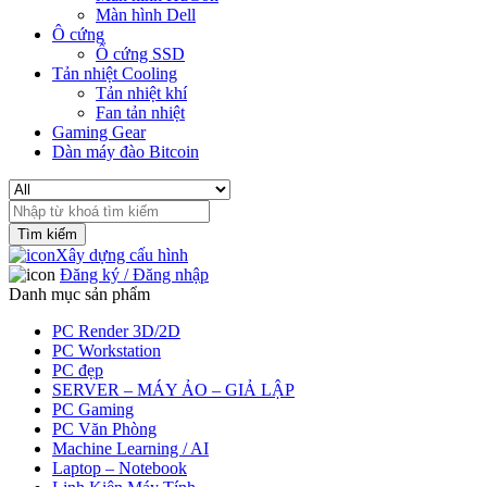
Màn hình Dell
Ô cứng
Ổ cứng SSD
Tản nhiệt Cooling
Tản nhiệt khí
Fan tản nhiệt
Gaming Gear
Dàn máy đào Bitcoin
Search
for:
Xây dựng cấu hình
Đăng ký / Đăng nhập
Danh mục sản phẩm
PC Render 3D/2D
PC Workstation
PC đẹp
SERVER – MÁY ẢO – GIẢ LẬP
PC Gaming
PC Văn Phòng
Machine Learning / AI
Laptop – Notebook