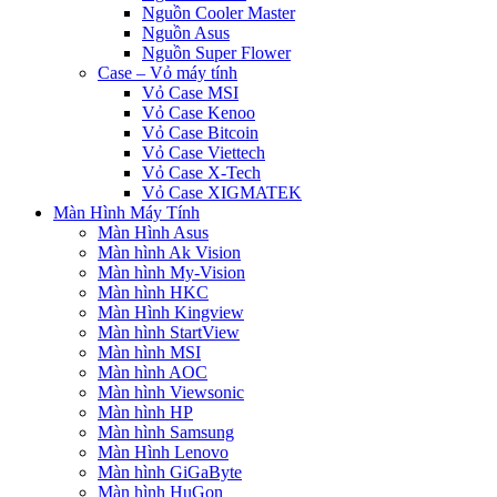
Nguồn Cooler Master
Nguồn Asus
Nguồn Super Flower
Case – Vỏ máy tính
Vỏ Case MSI
Vỏ Case Kenoo
Vỏ Case Bitcoin
Vỏ Case Viettech
Vỏ Case X-Tech
Vỏ Case XIGMATEK
Màn Hình Máy Tính
Màn Hình Asus
Màn hình Ak Vision
Màn hình My-Vision
Màn hình HKC
Màn Hình Kingview
Màn hình StartView
Màn hình MSI
Màn hình AOC
Màn hình Viewsonic
Màn hình HP
Màn hình Samsung
Màn Hình Lenovo
Màn hình GiGaByte
Màn hình HuGon