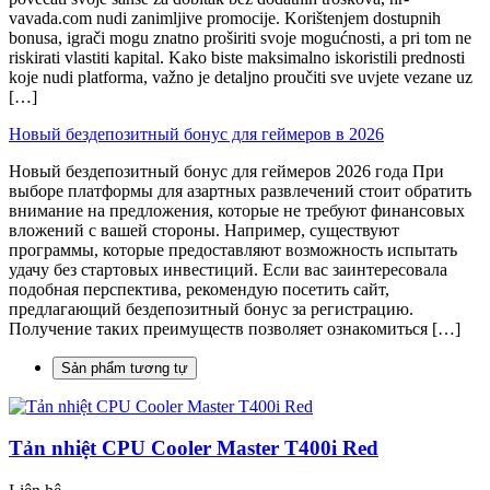
vavada.com nudi zanimljive promocije. Korištenjem dostupnih
bonusa, igrači mogu znatno proširiti svoje mogućnosti, a pri tom ne
riskirati vlastiti kapital. Kako biste maksimalno iskoristili prednosti
koje nudi platforma, važno je detaljno proučiti sve uvjete vezane uz
[…]
Новый бездепозитный бонус для геймеров в 2026
Новый бездепозитный бонус для геймеров 2026 года При
выборе платформы для азартных развлечений стоит обратить
внимание на предложения, которые не требуют финансовых
вложений с вашей стороны. Например, существуют
программы, которые предоставляют возможность испытать
удачу без стартовых инвестиций. Если вас заинтересовала
подобная перспектива, рекомендую посетить сайт,
предлагающий бездепозитный бонус за регистрацию.
Получение таких преимуществ позволяет ознакомиться […]
Sản phẩm tương tự
Tản nhiệt CPU Cooler Master T400i Red