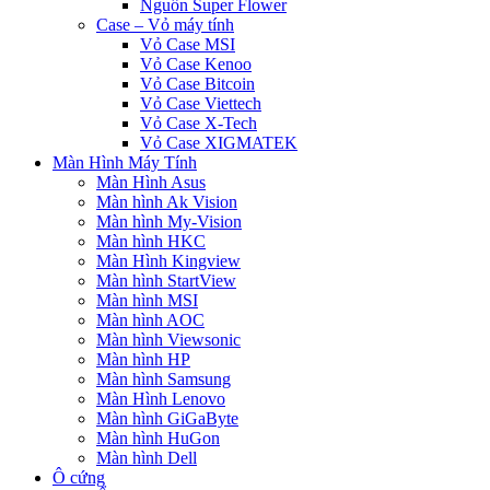
Nguồn Super Flower
Case – Vỏ máy tính
Vỏ Case MSI
Vỏ Case Kenoo
Vỏ Case Bitcoin
Vỏ Case Viettech
Vỏ Case X-Tech
Vỏ Case XIGMATEK
Màn Hình Máy Tính
Màn Hình Asus
Màn hình Ak Vision
Màn hình My-Vision
Màn hình HKC
Màn Hình Kingview
Màn hình StartView
Màn hình MSI
Màn hình AOC
Màn hình Viewsonic
Màn hình HP
Màn hình Samsung
Màn Hình Lenovo
Màn hình GiGaByte
Màn hình HuGon
Màn hình Dell
Ô cứng