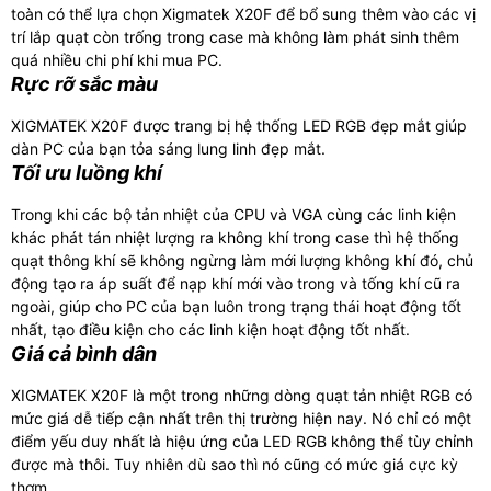
toàn có thể lựa chọn Xigmatek X20F để bổ sung thêm vào các vị
trí lắp quạt còn trống trong case mà không làm phát sinh thêm
quá nhiều chi phí khi mua PC.
Rực rỡ sắc màu
XIGMATEK X20F được trang bị hệ thống LED RGB đẹp mắt giúp
dàn PC của bạn tỏa sáng lung linh đẹp mắt.
Tối ưu luồng khí
Trong khi các bộ tản nhiệt của CPU và VGA cùng các linh kiện
khác phát tán nhiệt lượng ra không khí trong case thì hệ thống
quạt thông khí sẽ không ngừng làm mới lượng không khí đó, chủ
động tạo ra áp suất để nạp khí mới vào trong và tống khí cũ ra
ngoài, giúp cho PC của bạn luôn trong trạng thái hoạt động tốt
nhất, tạo điều kiện cho các linh kiện hoạt động tốt nhất.
Giá cả bình dân
XIGMATEK X20F là một trong những dòng quạt tản nhiệt RGB có
mức giá dễ tiếp cận nhất trên thị trường hiện nay. Nó chỉ có một
điểm yếu duy nhất là hiệu ứng của LED RGB không thể tùy chỉnh
được mà thôi. Tuy nhiên dù sao thì nó cũng có mức giá cực kỳ
thơm.