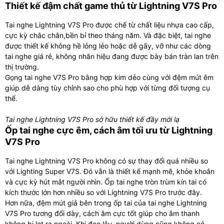
Thiết kế đậm chất game thủ từ Lightning V7S Pro
Tai nghe Lightning V7S Pro được chế từ chất liệu nhựa cao cấp,
cực kỳ chắc chắn,bền bỉ theo tháng năm. Và đặc biệt, tai nghe
được thiết kế không hề lỏng lẻo hoặc dễ gãy, vỡ như các dòng
tai nghe giá rẻ, không nhãn hiệu đang được bày bán tràn lan trên
thị trường.
Gọng tai nghe V7S Pro bằng hợp kim dẻo cùng với đệm mút êm
giúp dễ dàng tùy chỉnh sao cho phù hợp với từng đối tượng cụ
thể.
Tai nghe Lightning V7S Pro sở hữu thiết kế đầy mới lạ
Ốp tai nghe cực êm, cách âm tối ưu từ Lightning
V7S Pro
Tai nghe Lightning V7S Pro không có sự thay đổi quá nhiều so
với Lighting Super V7S. Đó vẫn là thiết kế mạnh mẽ, khỏe khoắn
và cực kỳ hút mắt người nhìn. Ốp tai nghe tròn trùm kín tai có
kích thước lớn hơn nhiều so với Lightning V7S Pro trước đây.
Hơn nữa, đệm mút giả bên trong ốp tai của tai nghe Lightning
V7S Pro tương đối dày, cách âm cực tốt giúp cho âm thanh
không bị lọt ra ngoài. Khi đeo lâu, người dùng cũng không có