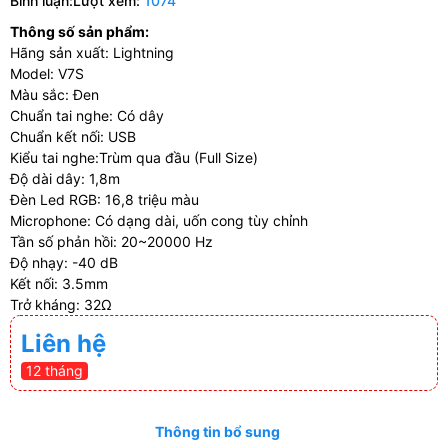
Bình luận:
Lượt xem:
1074
Thông số sản phẩm:
Hãng sản xuất: Lightning
Model: V7S
Màu sắc: Đen
Chuẩn tai nghe: Có dây
Chuẩn kết nối: USB
Kiểu tai nghe:Trùm qua đầu (Full Size)
Độ dài dây: 1,8m
Đèn Led RGB: 16,8 triệu màu
Microphone: Có dạng dài, uốn cong tùy chỉnh
Tần số phản hồi: 20~20000 Hz
Độ nhạy: -40 dB
Kết nối: 3.5mm
Trở kháng: 32Ω
Liên hệ
12 tháng
Thông tin bổ sung