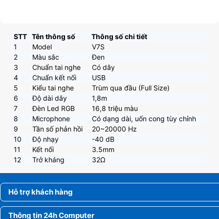
STT
Tên thông số
Thông số chi tiết
1
Model
V7S
2
Màu sắc
Đen
3
Chuẩn tai nghe
Có dây
4
Chuẩn kết nối
USB
5
Kiểu tai nghe
Trùm qua đầu (Full Size)
6
Độ dài dây
1,8m
7
Đèn Led RGB
16,8 triệu màu
8
Microphone
Có dạng dài, uốn cong tùy chỉnh
9
Tần số phản hồi
20~20000 Hz
10
Độ nhạy
-40 dB
11
Kết nối
3.5mm
12
Trở kháng
32Ω
Hỗ trợ khách hàng
Thông tin 24h Computer