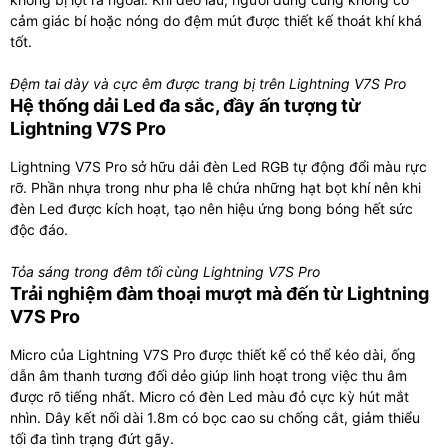
cảm giác bí hoặc nóng do đệm mút được thiết kế thoát khí khá
tốt.
Đệm tai dày và cực êm được trang bị trên Lightning V7S Pro
Hệ thống dải Led đa sắc, đầy ấn tượng từ
Lightning V7S Pro
Lightning V7S Pro sở hữu dải đèn Led RGB tự động đổi màu rực
rỡ. Phần nhựa trong như pha lê chứa những hạt bọt khí nên khi
đèn Led được kích hoạt, tạo nên hiệu ứng bong bóng hết sức
độc đáo.
Tỏa sáng trong đêm tối cùng Lightning V7S Pro
Trải nghiệm đàm thoại mượt mà đến từ Lightning
V7S Pro
Micro của Lightning V7S Pro được thiết kế có thể kéo dài, ống
dẫn âm thanh tương đối dẻo giúp linh hoạt trong việc thu âm
được rõ tiếng nhất. Micro có đèn Led màu đỏ cực kỳ hút mắt
nhìn. Dây kết nối dài 1.8m có bọc cao su chống cắt, giảm thiểu
tối đa tình trạng đứt gãy.