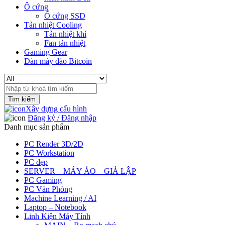
Ô cứng
Ổ cứng SSD
Tản nhiệt Cooling
Tản nhiệt khí
Fan tản nhiệt
Gaming Gear
Dàn máy đào Bitcoin
Search
for:
Xây dựng cấu hình
Đăng ký / Đăng nhập
Danh mục sản phẩm
PC Render 3D/2D
PC Workstation
PC đẹp
SERVER – MÁY ẢO – GIẢ LẬP
PC Gaming
PC Văn Phòng
Machine Learning / AI
Laptop – Notebook
Linh Kiện Máy Tính