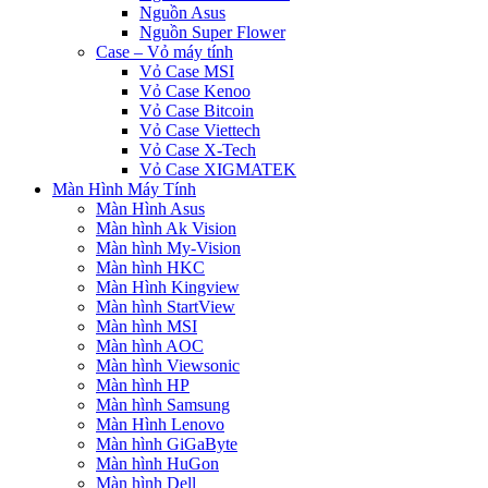
Nguồn Asus
Nguồn Super Flower
Case – Vỏ máy tính
Vỏ Case MSI
Vỏ Case Kenoo
Vỏ Case Bitcoin
Vỏ Case Viettech
Vỏ Case X-Tech
Vỏ Case XIGMATEK
Màn Hình Máy Tính
Màn Hình Asus
Màn hình Ak Vision
Màn hình My-Vision
Màn hình HKC
Màn Hình Kingview
Màn hình StartView
Màn hình MSI
Màn hình AOC
Màn hình Viewsonic
Màn hình HP
Màn hình Samsung
Màn Hình Lenovo
Màn hình GiGaByte
Màn hình HuGon
Màn hình Dell