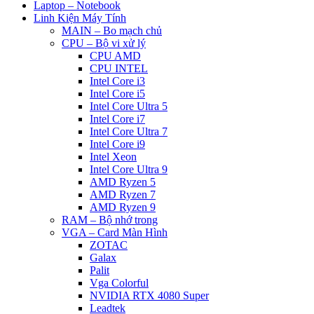
Laptop – Notebook
Linh Kiện Máy Tính
MAIN – Bo mạch chủ
CPU – Bộ vi xử lý
CPU AMD
CPU INTEL
Intel Core i3
Intel Core i5
Intel Core Ultra 5
Intel Core i7
Intel Core Ultra 7
Intel Core i9
Intel Xeon
Intel Core Ultra 9
AMD Ryzen 5
AMD Ryzen 7
AMD Ryzen 9
RAM – Bộ nhớ trong
VGA – Card Màn Hình
ZOTAC
Galax
Palit
Vga Colorful
NVIDIA RTX 4080 Super
Leadtek