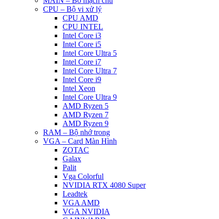
MAIN – Bo mạch chủ
CPU – Bộ vi xử lý
CPU AMD
CPU INTEL
Intel Core i3
Intel Core i5
Intel Core Ultra 5
Intel Core i7
Intel Core Ultra 7
Intel Core i9
Intel Xeon
Intel Core Ultra 9
AMD Ryzen 5
AMD Ryzen 7
AMD Ryzen 9
RAM – Bộ nhớ trong
VGA – Card Màn Hình
ZOTAC
Galax
Palit
Vga Colorful
NVIDIA RTX 4080 Super
Leadtek
VGA AMD
VGA NVIDIA