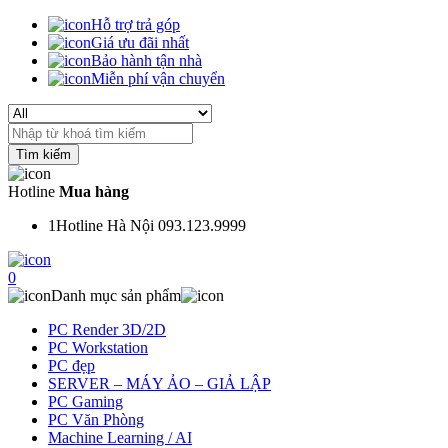
Hỗ trợ trả góp
Giá ưu đãi nhất
Bảo hành tận nhà
Miễn phí vận chuyển
Search
for:
Hotline
Mua hàng
1
Hotline Hà Nội 093.123.9999
0
Danh mục sản phẩm
PC Render 3D/2D
PC Workstation
PC đẹp
SERVER – MÁY ẢO – GIẢ LẬP
PC Gaming
PC Văn Phòng
Machine Learning / AI