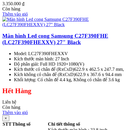
3.350.000
₫
Còn hàng
Thêm vào giỏ
Màn hình Led cong Samsung C27F390FHE
(LC27F390FHEXXV) 27″ Black
Model: LC27F390FHEXXV
Kích thước màn hình: 27 Inch
Độ phân giải: Full HD 1920×1080(V)
Kích thước có chân đế (RxCxD)622.9 x 462.5 x 247.7 mm,
Kích không có chân đế (RxCxD)622.9 x 367.6 x 94.4 mm
Khối lượng: Có chân đế 4.4 kg, Không có chân đế 3.6 kg
Hết Hàng
Liên hệ
Còn hàng
Thêm vào giỏ
×
STT
Thông số
Chi tiết thông số
Kích thước màn hình : 23.8 inch