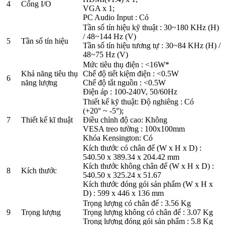
4
Cổng I/O
VGA x 1;
PC Audio Input : Có
Tần số tín hiệu kỹ thuật : 30~180 KHz (H)
/ 48~144 Hz (V)
5
Tần số tín hiệu
Tần số tín hiệu tương tự : 30~84 KHz (H) /
48~75 Hz (V)
Mức tiêu thụ điện : <16W*
Khả năng tiêu thụ
Chế độ tiết kiệm điện : <0.5W
6
năng lượng
Chế độ tắt nguồn : <0.5W
Điện áp : 100-240V, 50/60Hz
Thiết kế kỹ thuật: Độ nghiêng : Có
(+20° ~ -5°);
7
Thiết kế kĩ thuật
Điều chỉnh độ cao: Không
VESA treo tường : 100x100mm
Khóa Kensington: Có
Kích thước có chân đế (W x H x D) :
540.50 x 389.34 x 204.42 mm
Kích thước không chân đế (W x H x D) :
8
Kích thước
540.50 x 325.24 x 51.67
Kích thước đóng gói sản phẩm (W x H x
D) : 599 x 446 x 136 mm
Trọng lượng có chân đế : 3.56 Kg
9
Trọng lượng
Trọng lượng không có chân đế : 3.07 Kg
Trọng lượng đóng gói sản phẩm : 5.8 Kg