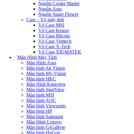
Nguồn Cooler Master
Nguồn Asus
Nguồn Super Flower
Case – Vỏ máy tính
Vỏ Case MSI
Vỏ Case Kenoo
Vỏ Case Bitcoin
Vỏ Case Viettech
Vỏ Case X-Tech
Vỏ Case XIGMATEK
Màn Hình Máy Tính
Màn Hình Asus
Màn hình Ak Vision
Màn hình My-Vision
Màn hình HKC
Màn Hình Kingview
Màn hình StartView
Màn hình MSI
Màn hình AOC
Màn hình Viewsonic
Màn hình HP
Màn hình Samsung
Màn Hình Lenovo
Màn hình GiGaByte
Màn hình HuGon