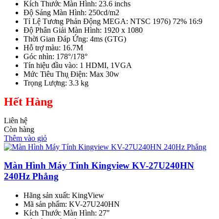
Kích Thước Màn Hình: 23.6 inchs
Độ Sáng Màn Hình: 250cd/m2
Tỉ Lệ Tương Phản Động MEGA: NTSC 1976) 72% 16:9
Độ Phân Giải Màn Hình: 1920 x 1080
Thời Gian Đáp Ứng: 4ms (GTG)
Hỗ trợ màu: 16.7M
Góc nhìn: 178°/178°
Tín hiệu đầu vào: 1 HDMI, 1VGA
Mức Tiêu Thụ̣ Điện: Max 30w
Trọng Lượng: 3.3 kg
Hết Hàng
Liên hệ
Còn hàng
Thêm vào giỏ
Màn Hình Máy Tính Kingview KV-27U240HN
240Hz Phẳng
Hãng sản xuất: KingView
Mã sản phẩm: KV-27U240HN
Kích Thước Màn Hình: 27″