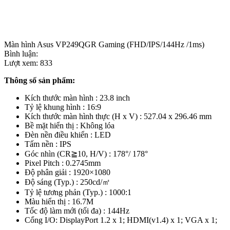
Màn hình Asus VP249QGR Gaming (FHD/IPS/144Hz /1ms)
Bình luận:
Lượt xem:
833
Thông số sản phẩm:
Kích thước màn hình : 23.8 inch
Tỷ lệ khung hình : 16:9
Kích thước màn hình thực (H x V) : 527.04 x 296.46 mm
Bề mặt hiển thị : Không lóa
Đèn nền điều khiển : LED
Tấm nền : IPS
Góc nhìn (CR≧10, H/V) : 178°/ 178°
Pixel Pitch : 0.2745mm
Độ phân giải : 1920×1080
Độ sáng (Typ.) : 250cd/㎡
Tỷ lệ tương phản (Typ.) : 1000:1
Màu hiển thị : 16.7M
Tốc độ làm mới (tối đa) : 144Hz
Cổng I/O: DisplayPort 1.2 x 1; HDMI(v1.4) x 1; VGA x 1;