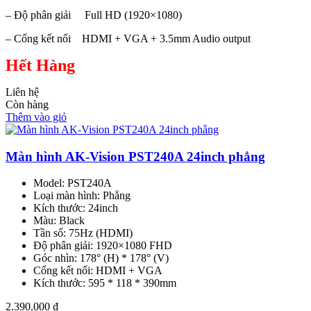
– Độ phân giải Full HD (1920×1080)
– Cổng kết nối HDMI + VGA + 3.5mm Audio output
Hết Hàng
Liên hệ
Còn hàng
Thêm vào giỏ
Màn hình AK-Vision PST240A 24inch phẳng
Model: PST240A
Loại màn hình: Phẳng
Kích thước: 24inch
Màu: Black
Tần số: 75Hz (HDMI)
Độ phân giải: 1920×1080 FHD
Góc nhìn: 178° (H) * 178° (V)
Cổng kết nối: HDMI + VGA
Kích thước: 595 * 118 * 390mm
2.390.000
₫