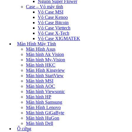
Nguồn Super Flower
Case – Vỏ máy tính
Vỏ Case MSI
Vỏ Case Kenoo
Vỏ Case Bitcoin
Vỏ Case Viettech
Vỏ Case X-Tech
Vỏ Case XIGMATEK
Màn Hình Máy Tính
Màn Hình Asus
Màn hình Ak Vision
Màn hình My-Vision
Màn hình HKC
Màn Hình Kingview
Màn hình StartView
Màn hình MSI
Màn hình AOC
Màn hình Viewsonic
Màn hình HP
Màn hình Samsung
Màn Hình Lenovo
Màn hình GiGaByte
Màn hình HuGon
Màn hình Dell
Ô cứng