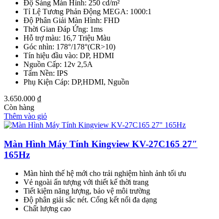
Độ Sáng Màn Hình: 250 cd/m²
Tỉ Lệ Tương Phản Động MEGA: 1000:1
Độ Phân Giải Màn Hình: FHD
Thời Gian Đáp Ứng: 1ms
Hỗ trợ màu: 16,7 Triệu Màu
Góc nhìn: 178°/178°(CR>10)
Tín hiệu đầu vào: DP, HDMI
Nguồn Cấp: 12v 2,5A
Tấm Nền: IPS
Phụ Kiện Cáp: DP,HDMI, Nguồn
3.650.000
₫
Còn hàng
Thêm vào giỏ
Màn Hình Máy Tính Kingview KV-27C165 27″
165Hz
Màn hình thế hệ mới cho trải nghiệm hình ảnh tối ưu
Vẻ ngoài ấn tượng với thiết kế thời trang
Tiết kiệm năng lượng, bảo vệ môi trường
Độ phân giải sắc nét. Cổng kết nối đa dạng
Chất lượng cao