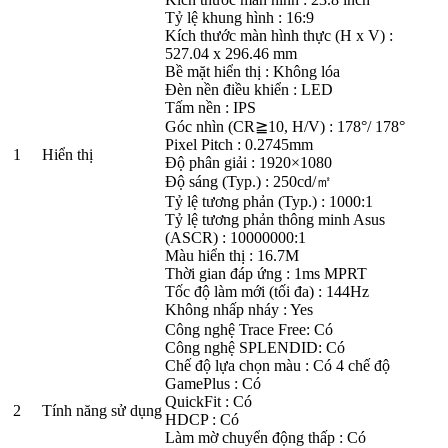
Tỷ lệ khung hình : 16:9
Kích thước màn hình thực (H x V) :
527.04 x 296.46 mm
Bề mặt hiển thị : Không lóa
Đèn nền điều khiển : LED
Tấm nền : IPS
Góc nhìn (CR≧10, H/V) : 178°/ 178°
Pixel Pitch : 0.2745mm
1
Hiển thị
Độ phân giải : 1920×1080
Độ sáng (Typ.) : 250cd/㎡
Tỷ lệ tương phản (Typ.) : 1000:1
Tỷ lệ tương phản thông minh Asus
(ASCR) : 10000000:1
Màu hiển thị : 16.7M
Thời gian đáp ứng : 1ms MPRT
Tốc độ làm mới (tối đa) : 144Hz
Không nhấp nháy : Yes
Công nghệ Trace Free: Có
Công nghệ SPLENDID: Có
Chế độ lựa chọn màu : Có 4 chế độ
GamePlus : Có
QuickFit : Có
2
Tính năng sử dụng
HDCP : Có
Làm mờ chuyển động thấp : Có