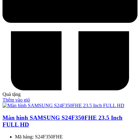
Quà tặng
Thêm vào giỏ
Màn hình SAMSUNG S24F350FHE 23.5 Inch
FULL HD
Mã hàng: S24F350FHE