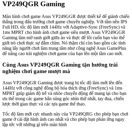
VP249QGR Gaming
Màn hình chơi game Asus VP249GGR được thiết kế để giành chiến
thắng trong đấu trường chơi game chuyên nghiệp. Với tấm nền IPS
Full HD, tốc độ làm mới 144Hz với Adaptive-Sync (FreeSync) và
1ms MPRT cho hình ảnh chơi game siêu mượt. Asus VP249GGR
Gaming làm mờ ranh giới giữa ảo và thực để lôi cuốn bạn vào thế
giới trò chơi thực sự đắm chìm. Nó thậm chí còn bao gồm các tính
năng lấy người chơi làm trung tâm như công nghệ Asus GamePlus
để nâng cao trải nghiệm chơi game của bạn lên một tầm cao mới.
Cùng Asus VP249QGR Gaming tận hưởng trải
nghiệm chơi game mượt mà
Asus VP249QGR Gaming được trang bị tốc độ làm mới lên đến
144Hz với công nghệ đồng bộ hóa thích ứng (FreeSync) và 1ms
MPRT giúp giảm độ trễ và nhòe chuyển động để mang lại cho bạn
ưu thế trong các game bắn súng góc nhìn thứ nhất, tay đua, chiến
lược thời gian thực và các tựa game thể thao.
Tốc độ làm mới cực nhanh này của VP249QRG cho phép bạn chơi
game ở cài đặt hình ảnh cao nhất và cho phép bạn phản ứng ngay
lập tức với những gì trên màn hình