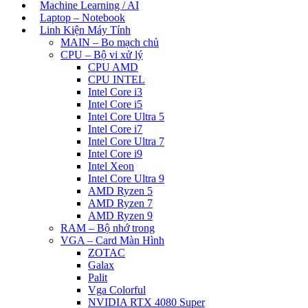
Machine Learning / AI
Laptop – Notebook
Linh Kiện Máy Tính
MAIN – Bo mạch chủ
CPU – Bộ vi xử lý
CPU AMD
CPU INTEL
Intel Core i3
Intel Core i5
Intel Core Ultra 5
Intel Core i7
Intel Core Ultra 7
Intel Core i9
Intel Xeon
Intel Core Ultra 9
AMD Ryzen 5
AMD Ryzen 7
AMD Ryzen 9
RAM – Bộ nhớ trong
VGA – Card Màn Hình
ZOTAC
Galax
Palit
Vga Colorful
NVIDIA RTX 4080 Super