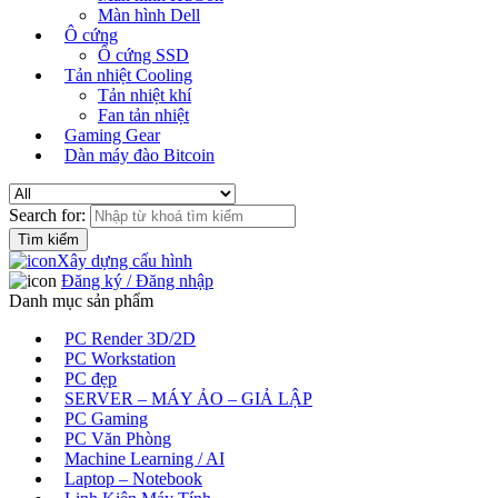
Màn hình Dell
Ô cứng
Ổ cứng SSD
Tản nhiệt Cooling
Tản nhiệt khí
Fan tản nhiệt
Gaming Gear
Dàn máy đào Bitcoin
Search for:
Xây dựng cấu hình
Đăng ký / Đăng nhập
Danh mục sản phẩm
PC Render 3D/2D
PC Workstation
PC đẹp
SERVER – MÁY ẢO – GIẢ LẬP
PC Gaming
PC Văn Phòng
Machine Learning / AI
Laptop – Notebook