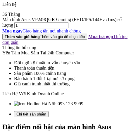
Liên hệ
36 Tháng
Màn hình Asus VP249QGR Gaming (FHD/IPS/144Hz /1ms) số
lượng
Mua ngay
Giao hàng tận nơi nhanh chóng
Mua trả góp
Thủ tục
Thêm vào giỏ hàng
Thêm vào giỏ để chọn tiếp
đơn giản
Thông tin bổ sung
Yên Tâm Mua Sắm Tại 24h Computer
Đội ngũ kỹ thuật tư vấn chuyên sâu
Thanh toán thuận tiện
Sản phẩm 100% chính hãng
Bảo hành 1 đổi 1 tại nơi sử dụng
Giá cạnh tranh nhất thị trường
Liên Hệ Với Kinh Doanh Online
Hotline Hà Nội:
093.123.9999
Chi tiết sản phẩm
Đặc điểm nổi bật của màn hình Asus