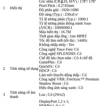
Góc nhìn (CR≧10, H/V) : 178°/ 178°
Pixel Pitch : 0.2745mm
1
Hiển thị
Độ phân giải : 1920×1080
Độ sáng (Typ.) : 250cd/㎡
Tỷ lệ tương phản (Typ.) : 1000:1
Tỷ lệ tương phản thông minh Asus
(ASCR) : 10000000:1
Màu hiển thị : 16.7M
Thời gian đáp ứng : 1ms MPRT
Tốc độ làm mới (tối đa) : 144Hz
Không nhấp nháy : Yes
Công nghệ Trace Free: Có
Công nghệ SPLENDID: Có
Chế độ lựa chọn màu : Có 4 chế độ
GamePlus : Có
QuickFit : Có
2
Tính năng sử dụng
HDCP : Có
Làm mờ chuyển động thấp : Có
Công nghệ VRR: FreeSync™ Premium
Shadow Boost : Có
Hiệu ứng ánh sáng xanh : Có
Tính năng về âm
3
Loa : Có (2Wx2)
thanh
DisplayPort 1.2 x 1;
HDMI(v1.4) x 1;