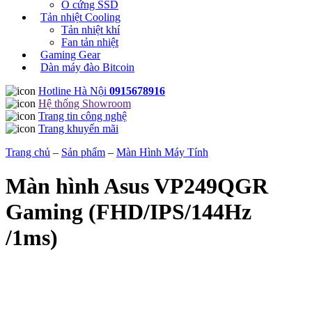
Ổ cứng SSD
Tản nhiệt Cooling
Tản nhiệt khí
Fan tản nhiệt
Gaming Gear
Dàn máy đào Bitcoin
Hotline Hà Nội
0915678916
Hệ thống Showroom
Trang tin công nghệ
Trang khuyến mãi
Trang chủ
–
Sản phẩm
–
Màn Hình Máy Tính
Màn hình Asus VP249QGR
Gaming (FHD/IPS/144Hz
/1ms)