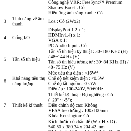
Công nghệ VRR: FreeSync™ Premium
Shadow Boost : Có
Hiệu ứng ánh sáng xanh : Có
Tính năng về âm
3
Loa : Có (2Wx2)
thanh
DisplayPort 1.2 x 1;
HDMI(v1.4) x 1;
4
Cổng I/O
VGA x 1;
PC Audio Input : Có
Tần số tín hiệu kỹ thuật : 30~180 KHz (H)
/ 48~144 Hz (V)
5
Tần số tín hiệu
Tần số tín hiệu tương tự : 30~84 KHz (H) /
48~75 Hz (V)
Mức tiêu thụ điện : <16W*
Khả năng tiêu thụ
Chế độ tiết kiệm điện : <0.5W
6
năng lượng
Chế độ tắt nguồn : <0.5W
Điện áp : 100-240V, 50/60Hz
Thiết kế kỹ thuật: Độ nghiêng : Có
(+20° ~ -5°);
7
Thiết kế kĩ thuật
Điều chỉnh độ cao: Không
VESA treo tường : 100x100mm
Khóa Kensington: Có
Kích thước có chân đế (W x H x D) :
540.50 x 389.34 x 204.42 mm