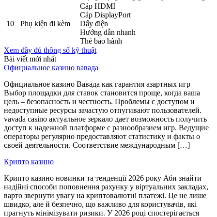
Cáp HDMI
Cáp DisplayPort
10
Phụ kiện đi kèm
Dấy điện
Hướng dẫn nhanh
Thẻ bảo hành
Xem đầy đủ thông số kỹ thuật
Bài viết mới nhất
Официальное казино вавада
Официальное казино Вавада как гарантия азартных игр
Выбор площадки для ставок становится проще, когда ваша
цель – безопасность и честность. Проблемы с доступом и
недоступные ресурсы зачастую отпугивают пользователей.
vavada casino актуальное зеркало дает возможность получить
доступ к надежной платформе с разнообразием игр. Ведущие
операторы регулярно предоставляют статистику и факты о
своей деятельности. Соответствие международным […]
Крипто казино
Крипто казино новинки та тенденції 2026 року Аби знайти
надійні способи поповнення рахунку у віртуальних закладах,
варто звернути увагу на криптовалютні платежі. Це не лише
швидко, але й безпечно, що важливо для користувачів, які
прагнуть мінімізувати ризики. У 2026 році спостерігається