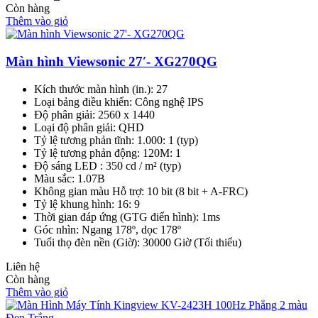
Còn hàng
Thêm vào giỏ
Màn hình Viewsonic 27′- XG270QG
Kích thước màn hình (in.): 27
Loại bảng điều khiển: Công nghệ IPS
Độ phân giải: 2560 x 1440
Loại độ phân giải: QHD
Tỷ lệ tương phản tĩnh: 1.000: 1 (typ)
Tỷ lệ tương phản động: 120M: 1
Độ sáng LED : 350 cd / m² (typ)
Màu sắc: 1.07B
Không gian màu Hỗ trợ: 10 bit (8 bit + A-FRC)
Tỷ lệ khung hình: 16: 9
Thời gian đáp ứng (GTG điển hình): 1ms
Góc nhìn: Ngang 178º, dọc 178º
Tuổi thọ đèn nền (Giờ): 30000 Giờ (Tối thiểu)
Liên hệ
Còn hàng
Thêm vào giỏ