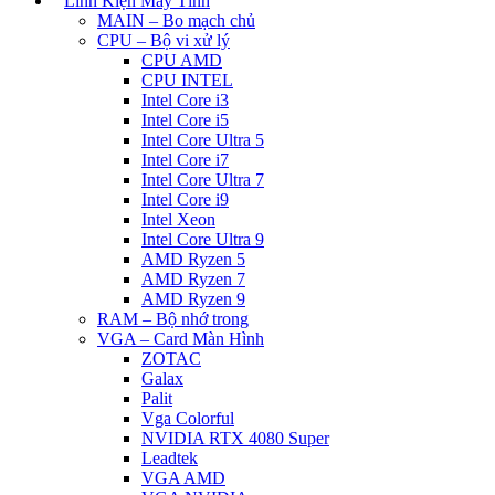
Linh Kiện Máy Tính
MAIN – Bo mạch chủ
CPU – Bộ vi xử lý
CPU AMD
CPU INTEL
Intel Core i3
Intel Core i5
Intel Core Ultra 5
Intel Core i7
Intel Core Ultra 7
Intel Core i9
Intel Xeon
Intel Core Ultra 9
AMD Ryzen 5
AMD Ryzen 7
AMD Ryzen 9
RAM – Bộ nhớ trong
VGA – Card Màn Hình
ZOTAC
Galax
Palit
Vga Colorful
NVIDIA RTX 4080 Super
Leadtek
VGA AMD