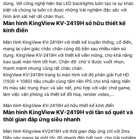
dùng. Với công nghệ hiện đại LED backlights luôn tạo ra sự khác
biệt và chúng ta luôn có được những trải nghiệm đặc sắc với
hình ảnh sắt nét rất chân thực.
Màn hình KingView KV-2419H sở hữu thiết kế
kinh điển
Màn hình KingView KV-2419H với thiết kế truyền thống, cổ điển,
mang lại cảm giác chắc chắn cùng độ bền sau nhiều năm sử
dụng. KingView KV-2419H với thiết kế viền mỏng, cho khả năng
bao quát màn hình tốt hơn. Chân đỡ chữ V được vuốt nhọn,
thanh mảnh nhưng cũng rất chắc chắn.
KingView KV-2419H trang bị màn hình với độ phân giải Full HD
(1920 x 1080) tiêu chuẩn cùng tấm nền IPS cho khả năng hiển
thị màu sắc trung thực và sắc nét, phù hợp với việc chơi game,
làm việc văn phòng và thiết kế đồ hoạ, render video,…
Màn hình KingView KV-2419H sở hữu thiết kế kinh điển
Màn hình KingView KV-2419H với tần số quét và
thời gian đáp ứng siêu nhanh
Màn hình Kingview KV2419H với thời gian đáp ứng chỉ với 2ms.
Điều này mang lại một tốc độ nhanh đến bất ngờ, cho trải nghiệm