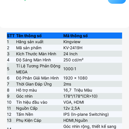
STT
Tên thông số
Mã thông số
1
Hãng sản xuất
Kingview
2
Mã sản phẩm
KV-2419H
3
Kích Thước Màn Hình
24 Inch
4
Độ Sáng Màn Hình
250 cd/m²
Tỉ Lệ Tương Phản Động
5
1000:1
MEGA
6
Độ Phân Giải Màn Hình
1920 x 1080
7
Thời Gian Đáp Ứng
2ms
8
Hỗ trợ màu
16,7 Triệu Màu
9
Góc nhìn
178°/178°(CR>10)
10
Tín hiệu đầu vào
VGA, HDMI
11
Nguồn Cấp
12v 2,5A
12
Tấm Nền
IPS (In-plane Switching)
13
Phụ Kiện Cáp
HDMI,Nguồn
Góc nhìn rộng, thiết kế sang