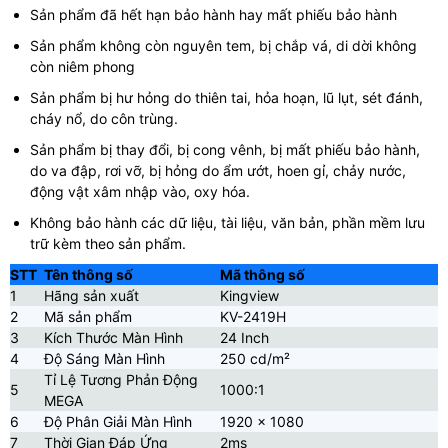
Sản phẩm đã hết hạn bảo hành hay mất phiếu bảo hành
Sản phẩm không còn nguyên tem, bị chắp vá, di dời không
còn niêm phong
Sản phẩm bị hư hỏng do thiên tai, hỏa hoạn, lũ lụt, sét đánh,
cháy nổ, do côn trùng.
Sản phẩm bị thay đổi, bị cong vênh, bị mất phiếu bảo hành,
do va đập, rơi vỡ, bị hỏng do ẩm ướt, hoen gỉ, chảy nước,
động vật xâm nhập vào, oxy hóa.
Không bảo hành các dữ liệu, tài liệu, văn bản, phần mềm lưu
trữ kèm theo sản phẩm.
STT
Tên thông số
Mã thông số
1
Hãng sản xuất
Kingview
2
Mã sản phẩm
KV-2419H
3
Kích Thước Màn Hình
24 Inch
4
Độ Sáng Màn Hình
250 cd/m²
Tỉ Lệ Tương Phản Động
5
1000:1
MEGA
6
Độ Phân Giải Màn Hình
1920 x 1080
7
Thời Gian Đáp Ứng
2ms