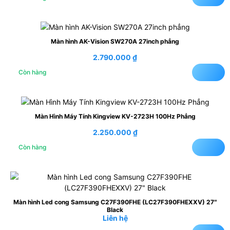
Màn hình AK-Vision SW270A 27inch phẳng
2.790.000
₫
Còn hàng
Màn Hình Máy Tính Kingview KV-2723H 100Hz Phẳng
2.250.000
₫
Còn hàng
Màn hình Led cong Samsung C27F390FHE (LC27F390FHEXXV) 27″
Black
Liên hệ