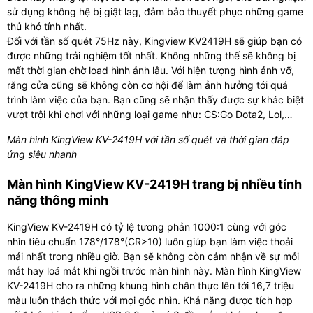
sử dụng không hệ bị giật lag, đảm bảo thuyết phục những game
thủ khó tính nhất.
Đối với tần số quét 75Hz này, Kingview KV2419H sẽ giúp bạn có
được những trải nghiệm tốt nhất. Không những thế sẽ không bị
mất thời gian chờ load hình ảnh lâu. Với hiện tượng hình ảnh vỡ,
răng cửa cũng sẽ không còn cơ hội để làm ảnh hưởng tới quá
trình làm việc của bạn. Bạn cũng sẽ nhận thấy được sự khác biệt
vượt trội khi chơi với những loại game như: CS:Go Dota2, Lol,…
Màn hình KingView KV-2419H với tần số quét và thời gian đáp
ứng siêu nhanh
Màn hình KingView KV-2419H trang bị nhiều tính
năng thông minh
KingView KV-2419H có tỷ lệ tương phản 1000:1 cùng với góc
nhìn tiêu chuẩn 178°/178°(CR>10) luôn giúp bạn làm việc thoải
mái nhất trong nhiều giờ. Bạn sẽ không còn cảm nhận về sự mỏi
mắt hay loá mắt khi ngồi trước màn hình này. Màn hình KingView
KV-2419H cho ra những khung hình chân thực lên tới 16,7 triệu
màu luôn thách thức với mọi góc nhìn. Khả năng được tích hợp