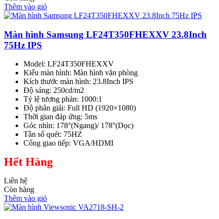
Thêm vào giỏ
Màn hình Samsung LF24T350FHEXXV 23.8Inch
75Hz IPS
Model: LF24T350FHEXXV
Kiểu màn hình: Màn hình văn phòng
Kích thước màn hình: 23.8Inch IPS
Độ sáng: 250cd/m2
Tỷ lệ tương phản: 1000:1
Độ phân giải: Full HD (1920×1080)
Thời gian đáp ứng: 5ms
Góc nhìn: 178°(Ngang)/ 178°(Dọc)
Tần số quét: 75HZ
Cổng giao tiếp: VGA/HDMI
Hết Hàng
Liên hệ
Còn hàng
Thêm vào giỏ