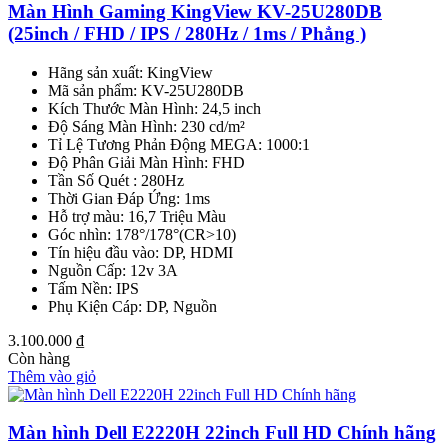
Màn Hình Gaming KingView KV-25U280DB
(25inch / FHD / IPS / 280Hz / 1ms / Phẳng )
Hãng sản xuất: KingView
Mã sản phẩm: KV-25U280DB
Kích Thước Màn Hình: 24,5 inch
Độ Sáng Màn Hình: 230 cd/m²
Tỉ Lệ Tương Phản Động MEGA: 1000:1
Độ Phân Giải Màn Hình: FHD
Tần Số Quét : 280Hz
Thời Gian Đáp Ứng: 1ms
Hỗ trợ màu: 16,7 Triệu Màu
Góc nhìn: 178°/178°(CR>10)
Tín hiệu đầu vào: DP, HDMI
Nguồn Cấp: 12v 3A
Tấm Nền: IPS
Phụ Kiện Cáp: DP, Nguồn
3.100.000
₫
Còn hàng
Thêm vào giỏ
Màn hình Dell E2220H 22inch Full HD Chính hãng