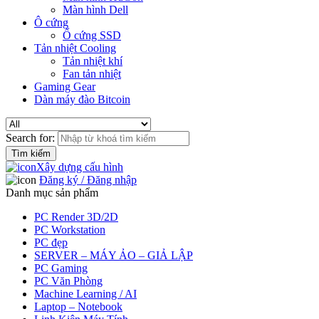
Màn hình Dell
Ô cứng
Ổ cứng SSD
Tản nhiệt Cooling
Tản nhiệt khí
Fan tản nhiệt
Gaming Gear
Dàn máy đào Bitcoin
Search for:
Xây dựng cấu hình
Đăng ký / Đăng nhập
Danh mục sản phẩm
PC Render 3D/2D
PC Workstation
PC đẹp
SERVER – MÁY ẢO – GIẢ LẬP
PC Gaming
PC Văn Phòng
Machine Learning / AI
Laptop – Notebook