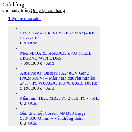
Giỏ hàng
Giỏ hàng trống
Quay lại cửa hàng
Tiếp tục mua sắm
Fan XIGMATEK X12R (EN42487) - RED
RING LED
0
₫
+
Add
MAINBOARD ASROCK Z790 STEEL
LEGEND WIFI DDR5
7.890.000
₫
+
Add
Asus ProArt Display PA248QV Gen2
(PA248QFV) – Màn hình chuyên nghiệp
24.1″ IPS WUXGA, 100 % sRGB, 100Hz
5.190.000
₫
+
Add
Màn hình HKC MB27V9 27ich IPS - 75Hz
0
₫
+
Add
Bàn di chuột Corsair MM300 Large
930×300×3 mm – Vải chống thấm
0
₫
+
Add