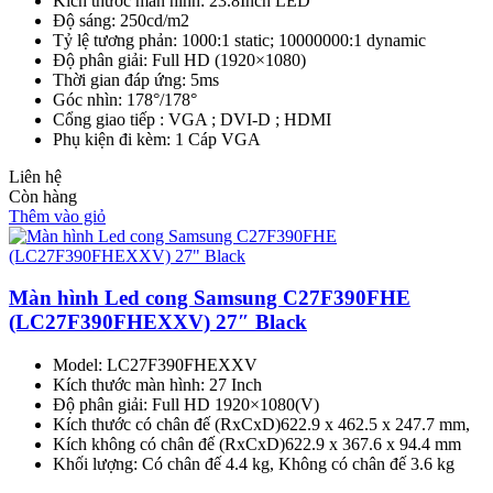
Kích thước màn hình: 23.8Inch LED
Độ sáng: 250cd/m2
Tỷ lệ tương phản: 1000:1 static; 10000000:1 dynamic
Độ phân giải: Full HD (1920×1080)
Thời gian đáp ứng: 5ms
Góc nhìn: 178°/178°
Cổng giao tiếp : VGA ; DVI-D ; HDMI
Phụ kiện đi kèm: 1 Cáp VGA
Liên hệ
Còn hàng
Thêm vào giỏ
Màn hình Led cong Samsung C27F390FHE
(LC27F390FHEXXV) 27″ Black
Model: LC27F390FHEXXV
Kích thước màn hình: 27 Inch
Độ phân giải: Full HD 1920×1080(V)
Kích thước có chân đế (RxCxD)622.9 x 462.5 x 247.7 mm,
Kích không có chân đế (RxCxD)622.9 x 367.6 x 94.4 mm
Khối lượng: Có chân đế 4.4 kg, Không có chân đế 3.6 kg