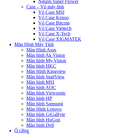
Nguồn Super Flower
Case – Vỏ máy tính
Vỏ Case MSI
Vỏ Case Kenoo
Vỏ Case Bitcoin
Vỏ Case Viettech
Vỏ Case X-Tech
Vỏ Case XIGMATEK
Màn Hình Máy Tính
Màn Hình Asus
Màn hình Ak Vision
Màn hình My-Vision
Màn hình HKC
Màn Hình Kingview
Màn hình StartView
Màn hình MSI
Màn hình AOC
Màn hình Viewsonic
Màn hình HP
Màn hình Samsung
Màn Hình Lenovo
Màn hình GiGaByte
Màn hình HuGon
Màn hình Dell
Ô cứng