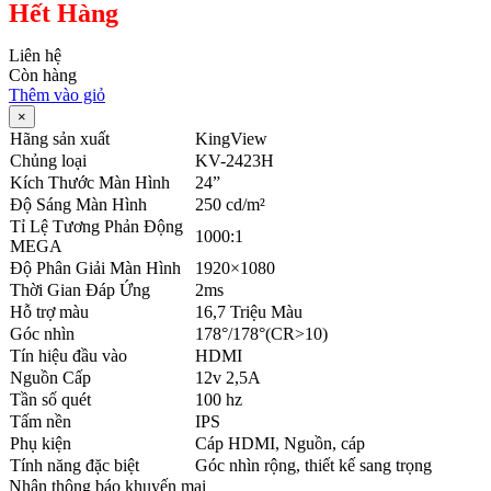
Hết Hàng
Liên hệ
Còn hàng
Thêm vào giỏ
×
Hãng sản xuất
KingView
Chủng loại
KV-2423H
Kích Thước Màn Hình
24”
Độ Sáng Màn Hình
250 cd/m²
Tỉ Lệ Tương Phản Động
1000:1
MEGA
Độ Phân Giải Màn Hình
1920×1080
Thời Gian Đáp Ứng
2ms
Hỗ trợ màu
16,7 Triệu Màu
Góc nhìn
178°/178°(CR>10)
Tín hiệu đầu vào
HDMI
Nguồn Cấp
12v 2,5A
Tần số quét
100 hz
Tấm nền
IPS
Phụ kiện
Cáp HDMI, Nguồn, cáp
Tính năng đặc biệt
Góc nhìn rộng, thiết kế sang trọng
Nhận thông báo khuyến mại