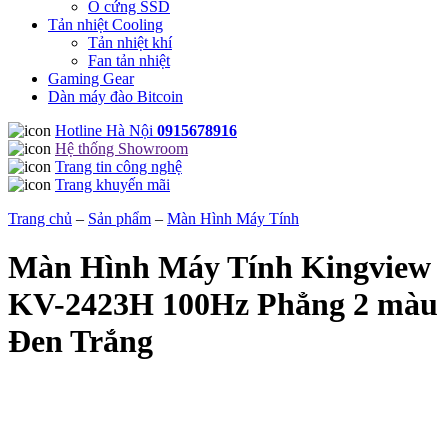
Ổ cứng SSD
Tản nhiệt Cooling
Tản nhiệt khí
Fan tản nhiệt
Gaming Gear
Dàn máy đào Bitcoin
Hotline Hà Nội
0915678916
Hệ thống Showroom
Trang tin công nghệ
Trang khuyến mãi
Trang chủ
–
Sản phẩm
–
Màn Hình Máy Tính
Màn Hình Máy Tính Kingview
KV-2423H 100Hz Phẳng 2 màu
Đen Trắng