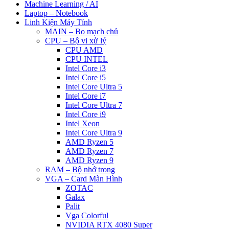
Machine Learning / AI
Laptop – Notebook
Linh Kiện Máy Tính
MAIN – Bo mạch chủ
CPU – Bộ vi xử lý
CPU AMD
CPU INTEL
Intel Core i3
Intel Core i5
Intel Core Ultra 5
Intel Core i7
Intel Core Ultra 7
Intel Core i9
Intel Xeon
Intel Core Ultra 9
AMD Ryzen 5
AMD Ryzen 7
AMD Ryzen 9
RAM – Bộ nhớ trong
VGA – Card Màn Hình
ZOTAC
Galax
Palit
Vga Colorful
NVIDIA RTX 4080 Super