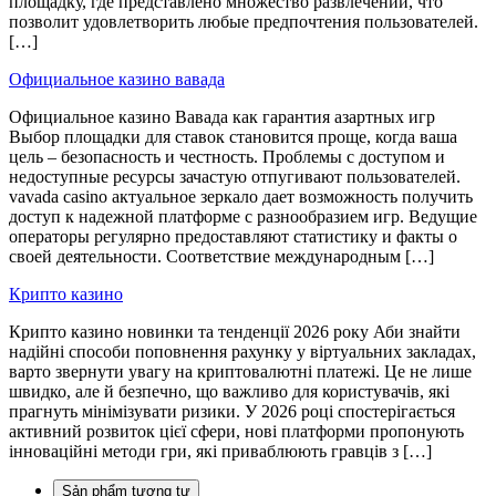
площадку, где представлено множество развлечений, что
позволит удовлетворить любые предпочтения пользователей.
[…]
Официальное казино вавада
Официальное казино Вавада как гарантия азартных игр
Выбор площадки для ставок становится проще, когда ваша
цель – безопасность и честность. Проблемы с доступом и
недоступные ресурсы зачастую отпугивают пользователей.
vavada casino актуальное зеркало дает возможность получить
доступ к надежной платформе с разнообразием игр. Ведущие
операторы регулярно предоставляют статистику и факты о
своей деятельности. Соответствие международным […]
Крипто казино
Крипто казино новинки та тенденції 2026 року Аби знайти
надійні способи поповнення рахунку у віртуальних закладах,
варто звернути увагу на криптовалютні платежі. Це не лише
швидко, але й безпечно, що важливо для користувачів, які
прагнуть мінімізувати ризики. У 2026 році спостерігається
активний розвиток цієї сфери, нові платформи пропонують
інноваційні методи гри, які приваблюють гравців з […]
Sản phẩm tương tự