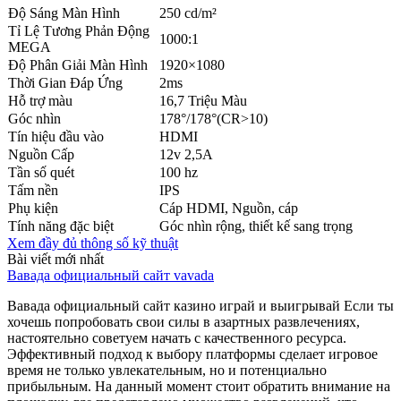
Độ Sáng Màn Hình
250 cd/m²
Tỉ Lệ Tương Phản Động
1000:1
MEGA
Độ Phân Giải Màn Hình
1920×1080
Thời Gian Đáp Ứng
2ms
Hỗ trợ màu
16,7 Triệu Màu
Góc nhìn
178°/178°(CR>10)
Tín hiệu đầu vào
HDMI
Nguồn Cấp
12v 2,5A
Tần số quét
100 hz
Tấm nền
IPS
Phụ kiện
Cáp HDMI, Nguồn, cáp
Tính năng đặc biệt
Góc nhìn rộng, thiết kế sang trọng
Xem đầy đủ thông số kỹ thuật
Bài viết mới nhất
Вавада официальный сайт vavada
Вавада официальный сайт казино играй и выигрывай Если ты
хочешь попробовать свои силы в азартных развлечениях,
настоятельно советуем начать с качественного ресурса.
Эффективный подход к выбору платформы сделает игровое
время не только увлекательным, но и потенциально
прибыльным. На данный момент стоит обратить внимание на