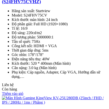
(S24FHV75CVHZ)
Hãng sản xuất: Startview
Model: S24FHV75CV
Kích thước màn hình: 24 inch
Độ phân giải: Full HD (1920×1080)
Tỉ lệ: 16:9
Độ sáng: 220cd/m2
Độ tương phản: 5000000:1
Tần số quét: 75Hz
Cổng kết nối: HDMI + VGA
Thời gian đáp ứng: 5ms
Góc nhìn: 178°/178°
Điện năng tiêu thụ: 40W
Kích thước: 520 * 400mm (Màn hình)
Cân nặng: 3.0 kg (Màn hình)
Phụ kiện: Cáp nguồn, Adapter, Cáp VGA, Hướng dẫn sử
dụng,…
Liên hệ
Còn hàng
Thêm vào giỏ