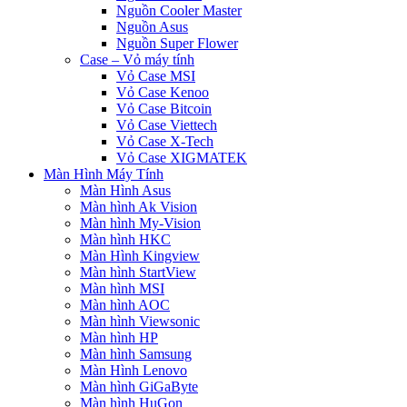
Nguồn Cooler Master
Nguồn Asus
Nguồn Super Flower
Case – Vỏ máy tính
Vỏ Case MSI
Vỏ Case Kenoo
Vỏ Case Bitcoin
Vỏ Case Viettech
Vỏ Case X-Tech
Vỏ Case XIGMATEK
Màn Hình Máy Tính
Màn Hình Asus
Màn hình Ak Vision
Màn hình My-Vision
Màn hình HKC
Màn Hình Kingview
Màn hình StartView
Màn hình MSI
Màn hình AOC
Màn hình Viewsonic
Màn hình HP
Màn hình Samsung
Màn Hình Lenovo
Màn hình GiGaByte
Màn hình HuGon