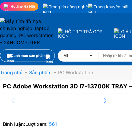
Trang tin công nghệ
Trang khuyến mãi
Hotline Hà Nội
HỖ TRỢ TRẢ GÓP
GIÁ 
Danh mục sản phẩm
Trang chủ
–
Sản phẩm
–
PC Workstation
PC Adobe Workstation 3D i7-13700K TRAY 
Bình luận:
Lượt xem:
561