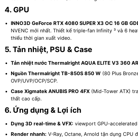
4. GPU
INNO3D GeForce RTX 4080 SUPER X3 OC 16 GB G
NVENC mới nhất. Thiết kế triple-fan Infinity ³ và 6 he
thiểu thời gian xuất video.
5. Tản nhiệt, PSU & Case
Tản nhiệt nước Thermalright AQUA ELITE V3 360 A
Nguồn Thermalright TB-850S 850 W
(80 Plus Bronze
OVP/UVP/OCP/SCP.
Case Xigmatek ANUBIS PRO 4FX
(Mid-Tower ATX) tran
thất cao cấp.
6. Ứng dụng & Lợi ích
Dựng 3D real-time & VFX:
viewport GPU-accelerated 
Render nhanh:
V-Ray, Octane, Arnold tận dụng CPU 