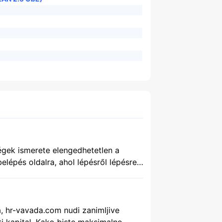
égek ismerete elengedhetetlen a
elépés oldalra, ahol lépésről lépésre
ezek kulcsfontosságúak a későbbi
a, hr-vavada.com nudi zanimljive