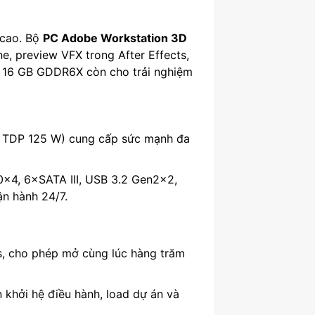
 cao. Bộ
PC Adobe Workstation 3D
e, preview VFX trong After Effects,
C 16 GB GDDR6X còn cho trải nghiệm
, TDP 125 W) cung cấp sức mạnh đa
×4, 6×SATA III, USB 3.2 Gen2×2,
n hành 24/7.
s, cho phép mở cùng lúc hàng trăm
 khởi hệ điều hành, load dự án và