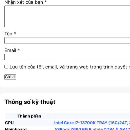
Nhận xét của bạn
*
Tên
*
Email
*
Lưu tên của tôi, email, và trang web trong trình duyệt n
Thông số kỹ thuật
Thành phần
CPU
Intel Core i7-13700K TRAY (16C/24T, 
Mainboard
ASRock Z690 PG Riptide DDR4 (LGA17