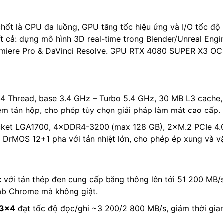
n chốt là CPU đa luồng, GPU tăng tốc hiệu ứng và I/O tốc độ
ất cả: dựng mô hình 3D real-time trong Blender/Unreal Engin
Premiere Pro & DaVinci Resolve. GPU RTX 4080 SUPER X3 O
4 Thread, base 3.4 GHz – Turbo 5.4 GHz, 30 MB L3 cache
m tản hộp, cho phép tùy chọn giải pháp làm mát cao cấp.
cket LGA1700, 4×DDR4-3200 (max 128 GB), 2×M.2 PCIe 4.0
DrMOS 12+1 pha với tản nhiệt lớn, cho phép ép xung và vậ
z
với tản thép đen cung cấp băng thông lên tới 51 200 MB/
tab Chrome mà không giật.
n3×4
đạt tốc độ đọc/ghi ~3 200/2 800 MB/s, giảm thời gian