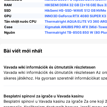
RAM
HIKSEMI DDR4 32 GB (2×16 GB) Bus 3
SSD
HikSemi HS-SSD-WAVE 512 GB NVMe 
GPU
INNO3D GeForce RTX 4080 SUPER X3
Tản nhiệt nước CPU
Thermalright AQUA ELITE V3 360 AR
Case
Xigmatek ANUBIS PRO 4FX (Mid-Tower 
Nguồn
Thermalright TB-850S 850 W (80 Plus 
Bài viết mới nhất
Vavada wiki információk és útmutatók részletesen
Vavada wiki információk és útmutatók részletesen Az onl
sikeres játékhoz. Ha gyorsan szeretnél információkat szer
végigvezetnek a szükséges teendőkön. A regisztráció s
tranzakciókhoz […]
Besplatni spinovi za igrače u Vavada kasinu
Besplatni spinovi u Vavada kasinu za igrače Za one koji