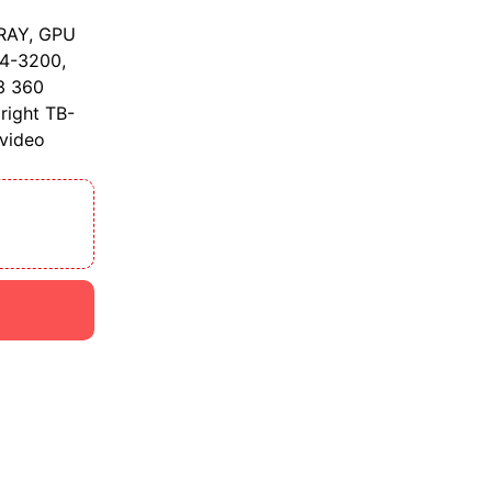
TRAY, GPU
4-3200,
3 360
right TB-
 video