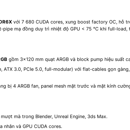
DDR6X
với 7 680 CUDA cores, xung boost factory OC, hỗ tr
at-pipe mạ đồng duy trì nhiệt độ GPU < 75 °C khi full-load,
RGB
gồm 3×120 mm quạt ARGB và block pump hiệu suất cao,
, ATX 3.0, PCIe 5.0, full-modular) với flat-cables gọn gàng
g bị 4 ARGB fan, panel mesh mặt trước và mặt kính cường lự
mượt mà trong Blender, Unreal Engine, 3ds Max.
đa nhân và GPU CUDA cores.