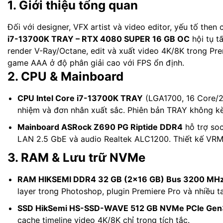
1. Giới thiệu tổng quan
Đối với designer, VFX artist và video editor, yếu tố the
i7-13700K TRAY – RTX 4080 SUPER 16 GB OC
hội tụ t
render V-Ray/Octane, edit và xuất video 4K/8K trong 
game AAA ở độ phân giải cao với FPS ổn định.
2. CPU & Mainboard
CPU Intel Core i7-13700K TRAY
(LGA1700, 16 Core/2
nhiệm và đơn nhân xuất sắc. Phiên bản TRAY không kè
Mainboard ASRock Z690 PG Riptide DDR4
hỗ trợ so
LAN 2.5 GbE và audio Realtek ALC1200. Thiết kế VRM 
3. RAM & Lưu trữ NVMe
RAM HIKSEMI DDR4 32 GB (2×16 GB) Bus 3200 MH
layer trong Photoshop, plugin Premiere Pro và nhiều 
SSD HikSemi HS-SSD-WAVE 512 GB NVMe PCIe Ge
cache timeline video 4K/8K chỉ trong tích tắc.