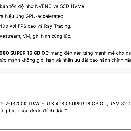
t bản tốc độ nhờ NVENC và SSD NVMe.
 và hiệu ứng GPU-accelerated.
p với FPS cao và Ray Tracing.
stream, VM, ghi hình cùng lúc.
4080 SUPER 16 GB OC
mang đến nền tảng mạnh mẽ cho dựng
sức mạnh không giới hạn và nhận ưu đãi bảo hành chính hã
n 3D i7-13700K TRAY – RTX 4080 SUPER 16 GB OC, RAM 3
ờng bắt buộc được đánh dấu
*