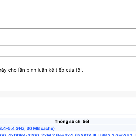
ày cho lần bình luận kế tiếp của tôi.
Thông số chi tiết
3.4–5.4 GHz, 30 MB cache)
00, 4×DDR4-3200, 2×M.2 Gen4×4, 6×SATA III, USB 3.2 Gen2×2, 