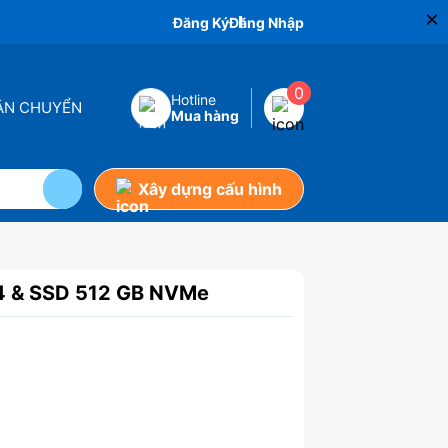
×
Đăng Ký
Đăng Nhập
0
Hotline
VẬN CHUYỂN
Mua hàng
Xây dựng cấu hình
4 & SSD 512 GB NVMe