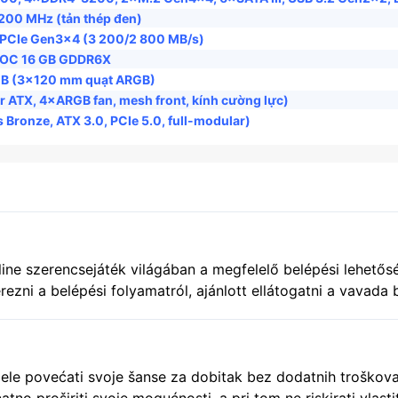
200 MHz (tản thép đen)
PCIe Gen3×4 (3 200/2 800 MB/s)
 OC 16 GB GDDR6X
GB (3×120 mm quạt ARGB)
ATX, 4×ARGB fan, mesh front, kính cường lực)
Bronze, ATX 3.0, PCIe 5.0, full-modular)
ine szerencsejáték világában a megfelelő belépési lehetős
ezni a belépési folyamatról, ajánlott ellátogatni a vavada b
orán figyelj a megadott adatok pontos megadására, mivel 
 žele povećati svoje šanse za dobitak bez dodatnih troškov