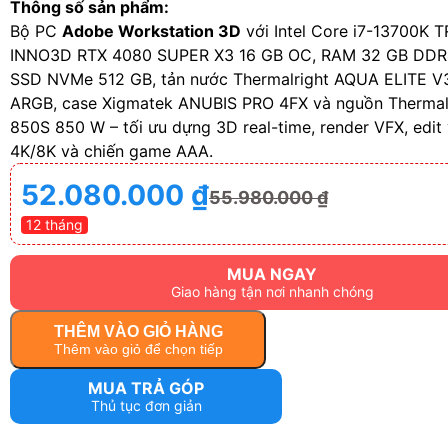
Thông số sản phẩm:
Bộ PC
Adobe Workstation 3D
với Intel Core i7-13700K 
INNO3D RTX 4080 SUPER X3 16 GB OC, RAM 32 GB DDR
SSD NVMe 512 GB, tản nước Thermalright AQUA ELITE V
ARGB, case Xigmatek ANUBIS PRO 4FX và nguồn Thermal
850S 850 W – tối ưu dựng 3D real-time, render VFX, edit
4K/8K và chiến game AAA.
52.080.000
₫
55.980.000
₫
12 tháng
MUA NGAY
Giao hàng tận nơi nhanh chóng
THÊM VÀO GIỎ HÀNG
Thêm vào giỏ để chọn tiếp
MUA TRẢ GÓP
Thủ tục đơn giản