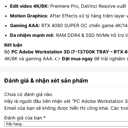
Edit video 4K/8K:
Premiere Pro, DaVinci Resolve xuấ
Motion Graphics:
After Effects xử lý hàng trăm layer
Gaming AAA:
RTX 4080 SUPER OC chiến game 4K/1440
Đa nhiệm mạnh mẽ:
RAM DDR4 & SSD NVMe hỗ trợ live
Kết luận
Bộ
PC Adobe Workstation 3D i7-13700K TRAY – RTX 
4K/8K và gaming AAA. 👉
Đặt mua ngay
để trải nghiệm 
Đánh giá & nhận xét sản phẩm
Chưa có đánh giá nào.
Hãy là người đầu tiên nhận xét “PC Adobe Workstatio
Email của bạn sẽ không được hiển thị công khai.
Các trư
Đánh giá của bạn
*