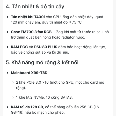
4. Tản nhiệt & độ tin cậy
Tản nhiệt khí T400i
cho CPU: ống dẫn nhiệt dày, quạt
120 mm chạy êm, duy trì nhiệt độ ≤ 75 °C.
Case EM700 3 fan RGB
: luồng khí mát từ trước ra sau, hỗ
trợ thêm quạt bên hông hoặc radiator nước.
RAM ECC
và
PSU 80 PLUS
đảm bảo hoạt động liên tục,
bảo vệ chống sụt áp và lỗi dữ liệu.
5. Khả năng mở rộng & kết nối
Mainboard X99-T8D
:
2 khe PCIe 3.0 x16 (một cho GPU, một cho card mở
rộng).
1 khe M.2 NVMe, 10 cổng SATA3.
RAM tối đa 128 GB
, có thể nâng cấp lên 256 GB (16
GB×16) nếu bo mạch cho phép.