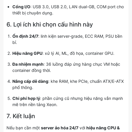
Cổng I/O
: USB 3.0, USB 2.0, LAN dual-GB, COM port cho
thiết bị chuyên dụng.
6. Lợi ích khi chọn cấu hình này
Ổn định 24/7
: linh kiện server-grade, ECC RAM, PSU bền
bỉ.
Hiệu năng GPU
: xử lý AI, ML, đồ họa, container GPU.
Đa nhiệm mạnh
: 36 luồng đáp ứng hàng chục VM hoặc
container đồng thời.
Nâng cấp dễ dàng
: khe RAM, khe PCIe, chuẩn ATX/E-ATX
phổ thông.
Chi phí hợp lý
: phần cứng cũ nhưng hiệu năng vẫn mạnh
mẽ trên nền tảng Xeon.
7. Kết luận
Nếu bạn cần một
server ảo hóa 24/7
với
hiệu năng CPU &