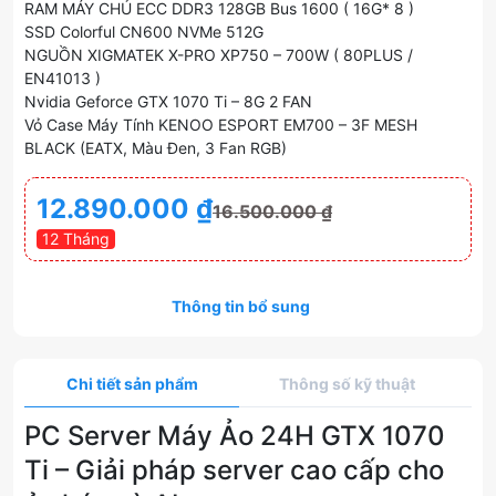
RAM MÁY CHỦ ECC DDR3 128GB Bus 1600 ( 16G* 8 )
SSD Colorful CN600 NVMe 512G
NGUỒN XIGMATEK X-PRO XP750 – 700W ( 80PLUS /
EN41013 )
Nvidia Geforce GTX 1070 Ti – 8G 2 FAN
Vỏ Case Máy Tính KENOO ESPORT EM700 – 3F MESH
BLACK (EATX, Màu Đen, 3 Fan RGB)
12.890.000
₫
16.500.000
₫
12 Tháng
Thông tin bổ sung
Chi tiết sản phẩm
Thông số kỹ thuật
PC Server Máy Ảo 24H GTX 1070
Ti – Giải pháp server cao cấp cho