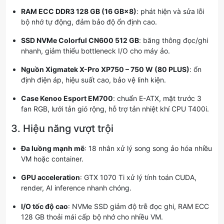
RAM ECC DDR3 128 GB (16 GB×8)
: phát hiện và sửa lỗi
bộ nhớ tự động, đảm bảo độ ổn định cao.
SSD NVMe Colorful CN600 512 GB
: băng thông đọc/ghi
nhanh, giảm thiểu bottleneck I/O cho máy ảo.
Nguồn Xigmatek X-Pro XP750 – 750 W (80 PLUS)
: ổn
định điện áp, hiệu suất cao, bảo vệ linh kiện.
Case Kenoo Esport EM700
: chuẩn E-ATX, mặt trước 3
fan RGB, lưới tản gió rộng, hỗ trợ tản nhiệt khí CPU T400i.
3. Hiệu năng vượt trội
Đa luồng mạnh mẽ
: 18 nhân xử lý song song ảo hóa nhiều
VM hoặc container.
GPU acceleration
: GTX 1070 Ti xử lý tính toán CUDA,
render, AI inference nhanh chóng.
I/O tốc độ cao
: NVMe SSD giảm độ trễ đọc ghi, RAM ECC
128 GB thoải mái cấp bộ nhớ cho nhiều VM.