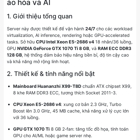
ảo hóa và AI
1. Giới thiệu tổng quan
Server này được thiết kế để vận hành
24/7
cho các workload
virtualization, AI inference, rendering hoặc GPU-accelerated
tasks. Sở hữu
CPU Intel Xeon E5-2686 v4
18 nhân/36 luồng,
GPU
NVIDIA GeForce GTX 1070 Ti 8 GB
, và
RAM ECC DDR3
128 GB
, hệ thống đảm bảo hiệu năng bền bỉ, độ tin cậy cao
và khả năng mở rộng linh hoạt.
2. Thiết kế & tính năng nổi bật
Mainboard Huananzhi X99-T8D
chuẩn ATX chipset X99,
8 khe RAM DDR3 ECC, tương thích Socket 2011-3.
CPU Xeon E5-2686 v4
: xung cơ bản 2.3 GHz, Turbo
Boost lên 3.0 GHz, 45 MB cache, khả năng xử lý cực lớn
với 36 luồng.
GPU GTX 1070 Ti
8 GB 2-fan: tăng tốc đồ họa, tính toán
GPU cho AI/ML hoặc game server nhẹ.