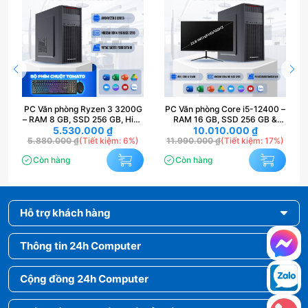
–
PC Văn phòng Ryzen 3 3200G
PC Văn phòng Core i5-12400 –
– RAM 8 GB, SSD 256 GB, Hiệu
RAM 16 GB, SSD 256 GB &
năng Đa Nhiệm
5.530.000
₫
Màn hình 24″ FHD IPS
10.010.000
₫
5.880.000
₫
(Tiết kiệm: 6%)
11.990.000
₫
(Tiết kiệm: 17%)
Còn hàng
Còn hàng
Hỗ trợ khách hàng
Thông tin 24h Computer
Cộng đồng 24h Computer