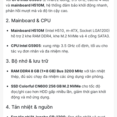
và
mainboard H510M
, hệ thống đảm bảo khởi động nhanh,
phản hồi mượt mà và độ tin cậy cao.
2. Mainboard & CPU
Mainboard H510M
(Intel H510, m-ATX, Socket LGA1200)
hỗ trợ 2 khe RAM DDR4, khe M.2 NVMe và 4 cổng SATA3.
CPU Intel G5905
: xung nhịp 3.5 GHz cố định, tối ưu cho
tác vụ đơn nhân và đa nhiệm nhẹ.
3. Bộ nhớ & lưu trữ
RAM DDR4 8 GB (1×8 GB) Bus 3200 MHz
với tản nhiệt
thép, đủ sức chạy đa nhiệm các ứng dụng văn phòng.
SSD Colorful CN600 256 GB M.2 NVMe
cho tốc độ
đọc/ghi cao hơn HDD gấp nhiều lần, giảm thời gian khởi
động và mở ứng dụng.
4. Tản nhiệt & nguồn
Fan tản nhiệt Jonsbo CR-1200
: ống dẫn nhiệt và quạt