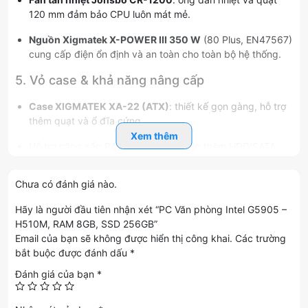
120 mm đảm bảo CPU luôn mát mẻ.
Nguồn Xigmatek X-POWER III 350 W
(80 Plus, EN47567)
cung cấp điện ổn định và an toàn cho toàn bộ hệ thống.
5. Vỏ case & khả năng nâng cấp
Case XIGMATEK XA-22 (ATX)
: thiết kế gọn gàng, hỗ trợ
thêm quạt và ổ đĩa cứng.
Xem thêm
Hỗ trợ nâng cấp RAM lên 16 GB và lắp thêm HDD/SATA.
6. Lợi ích khi chọn cấu hình này
Chưa có đánh giá nào.
Chi phí hợp lý
cho doanh nghiệp và cá nhân.
Hãy là người đầu tiên nhận xét “PC Văn phòng Intel G5905 –
H510M, RAM 8GB, SSD 256GB”
Độ ổn định cao
nhờ linh kiện chuẩn công nghiệp.
Email của bạn sẽ không được hiển thị công khai.
Các trường
Khởi động & load ứng dụng nhanh
với SSD NVMe.
bắt buộc được đánh dấu
*
Đánh giá của bạn
*
Tiết kiệm điện năng
với CPU 2 nhân và PSU 350 W.
Dễ dàng nâng cấp
RAM, lưu trữ và thêm phụ kiện.