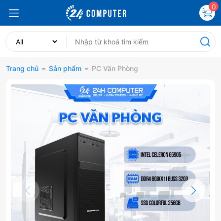
0
Trang chủ
–
Sản phẩm
–
PC Văn Phòng