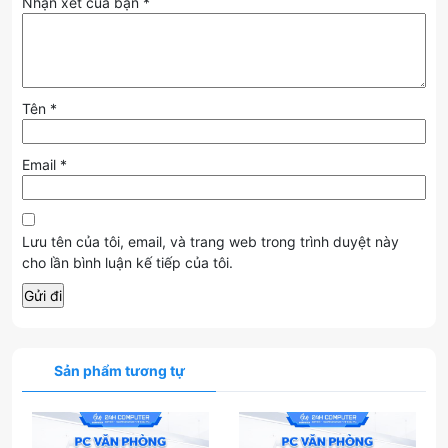
Nhận xét của bạn
*
7. Kết luận
Cấu hình này là giải pháp
PC văn phòng
tiết kiệm, ổn định và
dễ nâng cấp cho doanh nghiệp hoặc cá nhân.
👉
Đặt mua ngay
để nhận ưu đãi và bảo hành chính hãng!
Tên
*
Email
*
Lưu tên của tôi, email, và trang web trong trình duyệt này
cho lần bình luận kế tiếp của tôi.
Sản phẩm tương tự