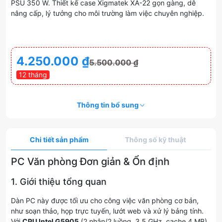
PSU 350 W. Thiết kế case Xigmatek XA-22 gọn gàng, dễ
nâng cấp, lý tưởng cho môi trường làm việc chuyên nghiệp.
4.250.000
₫
5.500.000
₫
12 tháng
Thông tin bổ sung
Chi tiết sản phẩm
Thông số kỹ thuật
PC Văn phòng Đơn giản & Ổn định
1. Giới thiệu tổng quan
Dàn PC này được tối ưu cho công việc văn phòng cơ bản,
như soạn thảo, họp trực tuyến, lướt web và xử lý bảng tính.
Với
CPU Intel G5905
(2 nhân/2 luồng, 3.5 GHz, cache 4 MB)