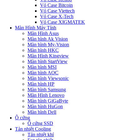
Vỏ Case Bitcoin
Vỏ Case Viettech
Vỏ Case X-Tech
Vỏ Case XIGMATEK
Màn Hình Máy Tính
Màn Hình Asus
Màn hình Ak Vision
Màn hình My-Vision
Màn hình HKC
Màn Hình Kingview
Màn hình StartView
Màn hình MSI
Màn hình AOC
Màn hình Viewsonic
Màn hình HP
Màn hình Samsung
Màn Hình Lenovo
Màn hình GiGaByte
Màn hình HuGon
Màn hình Dell
Ô cứng
Ổ cứng SSD
Tản nhiệt Cooling
Tản nhiệt khí