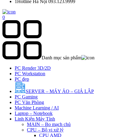
1
Hotline Hà Nội 093.123.9999
0
Danh mục sản phẩm
PC Render 3D/2D
PC Workstation
PC đẹp
SERVER – MÁY ẢO – GIẢ LẬP
PC Gaming
PC Văn Phòng
Machine Learning / AI
Laptop – Notebook
Linh Kiện Máy Tính
MAIN – Bo mạch chủ
CPU – Bộ vi xử lý
CPU AMD