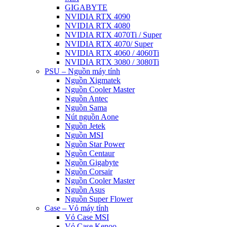
GIGABYTE
NVIDIA RTX 4090
NVIDIA RTX 4080
NVIDIA RTX 4070Ti / Super
NVIDIA RTX 4070/ Super
NVIDIA RTX 4060 / 4060Ti
NVIDIA RTX 3080 / 3080Ti
PSU – Nguồn máy tính
Nguồn Xigmatek
Nguồn Cooler Master
Nguồn Antec
Nguồn Sama
Nút nguồn Aone
Nguồn Jetek
Nguồn MSI
Nguồn Star Power
Nguồn Centaur
Nguồn Gigabyte
Nguồn Corsair
Nguồn Cooler Master
Nguồn Asus
Nguồn Super Flower
Case – Vỏ máy tính
Vỏ Case MSI
Vỏ Case Kenoo