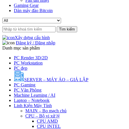
Fan tản nhiệt
Gaming Gear
Dàn máy đào Bitcoin
Search
for:
Xây dựng cấu hình
Đăng ký / Đăng nhập
Danh mục sản phẩm
PC Render 3D/2D
PC Workstation
PC đẹp
SERVER – MÁY ẢO – GIẢ LẬP
PC Gaming
PC Văn Phòng
Machine Learning / AI
Laptop – Notebook
Linh Kiện Máy Tính
MAIN – Bo mạch chủ
CPU – Bộ vi xử lý
CPU AMD
CPU INTEL