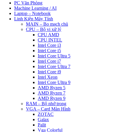
PC Văn Phòng
Machine Learning / AI
Laptop – Notebook
Linh Kiện Máy Tính
MAIN – Bo mạch chủ
CPU – Bộ vi xử lý
CPU AMD
CPU INTEL
Intel Core i3
Intel Core i5
Intel Core Ultra 5
Intel Core i7
Intel Core Ultra 7
Intel Core i9
Intel Xeon
Intel Core Ultra 9
AMD Ryzen 5
AMD Ryzen 7
AMD Ryzen 9
RAM – Bộ nhớ trong
VGA – Card Màn Hình
ZOTAC
Galax
Palit
Vga Colorful