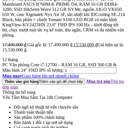
Mainboard ASUS B760M-K PRIME D4, RAM 16 GB DDR4-
3200, SSD HikSemi Wave 512 GB NVMe, nguồn AIGO VK650
650 W, case Xigmatek Nyx Air 3F, tản nhiệt khí IDCooling SE-214
Black, bàn phím + chuột Tomato S100 LED RGB và màn hình
KingView-KV2423HN 23.8″ FHD IPS 100 Hz – khởi động tức
thì, chạy mượt mọi tác vụ kế toán, thu ngân, CRM và đa nhiệm văn
phòng.
17.490.000
₫
Giá gốc là: 17.490.000 ₫.
15.530.000
₫
Giá hiện tại là:
15.530.000 ₫.
12 tháng
PC Văn phòng Core i7-12700 – RAM 16 GB, SSD 500 GB &
Màn hình 24″ FHD IPS số lượng
Mua ngay
Giao hàng tận nơi nhanh chóng
Mua trả góp
Thủ tục
Thêm vào giỏ hàng
Thêm vào giỏ để chọn tiếp
đơn giản
Thông tin bổ sung
Yên Tâm Mua Sắm Tại 24h Computer
Đội ngũ kỹ thuật tư vấn chuyên sâu
Thanh toán thuận tiện
Sản phẩm 100% chính hãng
Bảo hành 1 đổi 1 tại nơi sử dụng
Giá cạnh tranh nhất thị trường