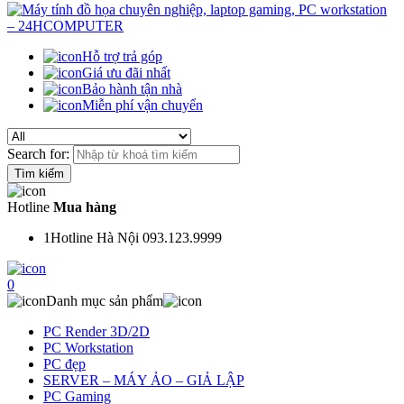
Hỗ trợ trả góp
Giá ưu đãi nhất
Bảo hành tận nhà
Miễn phí vận chuyển
Search for:
Hotline
Mua hàng
1
Hotline Hà Nội 093.123.9999
0
Danh mục sản phẩm
PC Render 3D/2D
PC Workstation
PC đẹp
SERVER – MÁY ẢO – GIẢ LẬP
PC Gaming