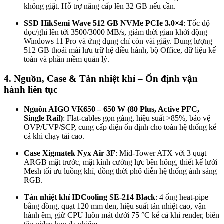
không giật. Hỗ trợ nâng cấp lên 32 GB nếu cần.
SSD HikSemi Wave 512 GB NVMe PCIe 3.0×4
: Tốc độ
đọc/ghi lên tới 3500/3000 MB/s, giảm thời gian khởi động
Windows 11 Pro và ứng dụng chỉ còn vài giây. Dung lượng
512 GB thoải mái lưu trữ hệ điều hành, bộ Office, dữ liệu kế
toán và phần mềm quản lý.
4. Nguồn, Case & Tản nhiệt khí – Ổn định vận
hành liên tục
Nguồn AIGO VK650 – 650 W (80 Plus, Active PFC,
Single Rail)
: Flat-cables gọn gàng, hiệu suất >85%, bảo vệ
OVP/UVP/SCP, cung cấp điện ổn định cho toàn hệ thống kể
cả khi chạy tải cao.
Case Xigmatek Nyx Air 3F
: Mid-Tower ATX với 3 quạt
ARGB mặt trước, mặt kính cường lực bên hông, thiết kế lưới
Mesh tối ưu luồng khí, đồng thời phô diễn hệ thống ánh sáng
RGB.
Tản nhiệt khí IDCooling SE-214 Black
: 4 ống heat-pipe
bằng đồng, quạt 120 mm đen, hiệu suất tản nhiệt cao, vận
hành êm, giữ CPU luôn mát dưới 75 °C kể cả khi render, biên