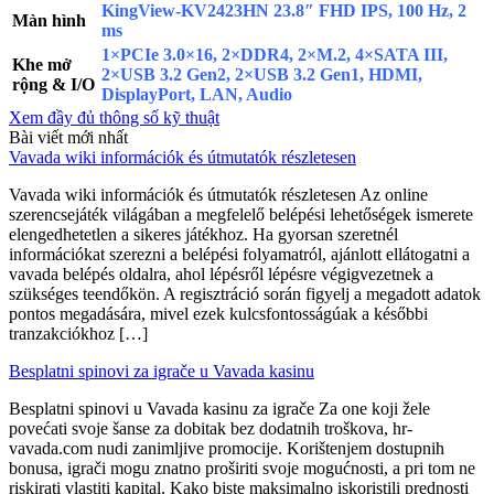
KingView-KV2423HN 23.8″ FHD IPS, 100 Hz, 2
Màn hình
ms
1×PCIe 3.0×16, 2×DDR4, 2×M.2, 4×SATA III,
Khe mở
2×USB 3.2 Gen2, 2×USB 3.2 Gen1, HDMI,
rộng & I/O
DisplayPort, LAN, Audio
Xem đầy đủ thông số kỹ thuật
Bài viết mới nhất
Vavada wiki információk és útmutatók részletesen
Vavada wiki információk és útmutatók részletesen Az online
szerencsejáték világában a megfelelő belépési lehetőségek ismerete
elengedhetetlen a sikeres játékhoz. Ha gyorsan szeretnél
információkat szerezni a belépési folyamatról, ajánlott ellátogatni a
vavada belépés oldalra, ahol lépésről lépésre végigvezetnek a
szükséges teendőkön. A regisztráció során figyelj a megadott adatok
pontos megadására, mivel ezek kulcsfontosságúak a későbbi
tranzakciókhoz […]
Besplatni spinovi za igrače u Vavada kasinu
Besplatni spinovi u Vavada kasinu za igrače Za one koji žele
povećati svoje šanse za dobitak bez dodatnih troškova, hr-
vavada.com nudi zanimljive promocije. Korištenjem dostupnih
bonusa, igrači mogu znatno proširiti svoje mogućnosti, a pri tom ne
riskirati vlastiti kapital. Kako biste maksimalno iskoristili prednosti