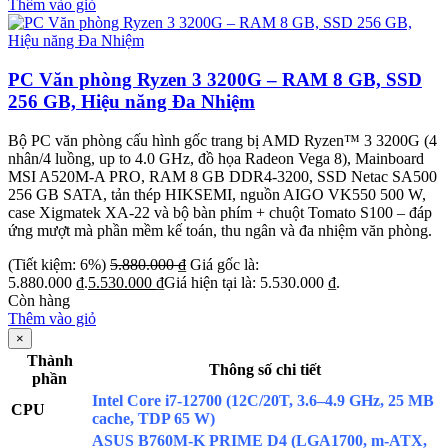
Thêm vào giỏ
PC Văn phòng Ryzen 3 3200G – RAM 8 GB, SSD
256 GB, Hiệu năng Đa Nhiệm
Bộ PC văn phòng cấu hình gốc trang bị AMD Ryzen™ 3 3200G (4
nhân/4 luồng, up to 4.0 GHz, đồ họa Radeon Vega 8), Mainboard
MSI A520M-A PRO, RAM 8 GB DDR4-3200, SSD Netac SA500
256 GB SATA, tản thép HIKSEMI, nguồn AIGO VK550 500 W,
case Xigmatek XA-22 và bộ bàn phím + chuột Tomato S100 – đáp
ứng mượt mà phần mềm kế toán, thu ngân và đa nhiệm văn phòng.
(Tiết kiệm: 6%)
5.880.000
₫
Giá gốc là:
5.880.000 ₫.
5.530.000
₫
Giá hiện tại là: 5.530.000 ₫.
Còn hàng
Thêm vào giỏ
×
Thành
Thông số chi tiết
phần
Intel Core i7-12700 (12C/20T, 3.6–4.9 GHz, 25 MB
CPU
cache, TDP 65 W)
ASUS B760M-K PRIME D4 (LGA1700, m-ATX,