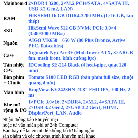
Mainboard
2×DDR4-3200, 2×M.2 PCIe/SATA, 4×SATA III,
USB 3.2 Gen2, LAN)
HIKSEMI 16 GB DDR4-3200 MHz (1×16 GB, tản
RAM
thép)
HikSemi Wave 512 GB NVMe PCIe 3.0×4
SSD
(3500/3000 MB/s)
AIGO VK650 – 650 W (80 Plus Bronze, Active
Nguồn
PFC, flat-cables)
Xigmatek Nyx Air 3F (Mid-Tower ATX, 3×ARGB
Case
fan, mesh front, kính cường lực)
Tản nhiệt
IDCooling SE-214 Black (4 heat-pipe, quạt 120
CPU
mm)
Bàn phím
Tomato S100 LED RGB (bàn phím full-size, chuột
+ Chuột
quang 4 nút)
KingView-KV2423HN 23.8″ FHD IPS, 100 Hz, 2
Màn hình
ms
1×PCIe 3.0×16, 2×DDR4, 2×M.2, 4×SATA III,
Khe mở
2×USB 3.2 Gen2, 2×USB 3.2 Gen1, HDMI,
rộng & I/O
DisplayPort, LAN, Audio
Nhận thông báo khuyến mại
hoặc tư vấn miễn phí từ 24h Computer
Bạn hãy để lại email để không bỏ lỡ hàng ngàn
sản phẩm và các chương trình khuyến mãi khác