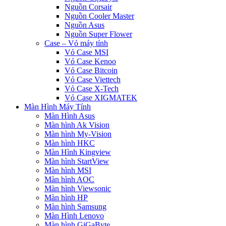
Nguồn Corsair
Nguồn Cooler Master
Nguồn Asus
Nguồn Super Flower
Case – Vỏ máy tính
Vỏ Case MSI
Vỏ Case Kenoo
Vỏ Case Bitcoin
Vỏ Case Viettech
Vỏ Case X-Tech
Vỏ Case XIGMATEK
Màn Hình Máy Tính
Màn Hình Asus
Màn hình Ak Vision
Màn hình My-Vision
Màn hình HKC
Màn Hình Kingview
Màn hình StartView
Màn hình MSI
Màn hình AOC
Màn hình Viewsonic
Màn hình HP
Màn hình Samsung
Màn Hình Lenovo
Màn hình GiGaByte