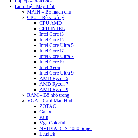
Laptop – Notebook
Linh Kiện Máy Tính
MAIN – Bo mạch chủ
CPU – Bộ vi xử lý
CPU AMD
CPU INTEL
Intel Core i3
Intel Core i5
Intel Core Ultra 5
Intel Core i7
Intel Core Ultra 7
Intel Core i9
Intel Xeon
Intel Core Ultra 9
AMD Ryzen 5
AMD Ryzen 7
AMD Ryzen 9
RAM – Bộ nhớ trong
VGA – Card Màn Hình
ZOTAC
Galax
Palit
Vga Colorful
NVIDIA RTX 4080 Super
Leadtek