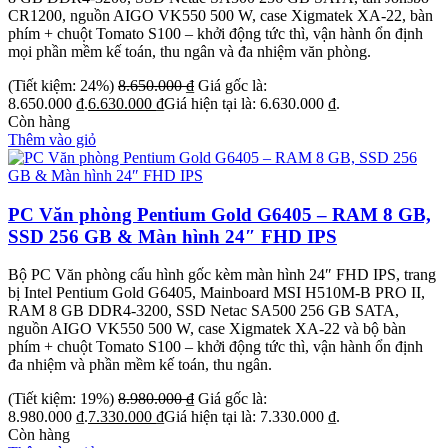
CR1200, nguồn AIGO VK550 500 W, case Xigmatek XA-22, bàn
phím + chuột Tomato S100 – khởi động tức thì, vận hành ổn định
mọi phần mềm kế toán, thu ngân và đa nhiệm văn phòng.
(Tiết kiệm: 24%)
8.650.000
₫
Giá gốc là:
8.650.000 ₫.
6.630.000
₫
Giá hiện tại là: 6.630.000 ₫.
Còn hàng
Thêm vào giỏ
PC Văn phòng Pentium Gold G6405 – RAM 8 GB,
SSD 256 GB & Màn hình 24″ FHD IPS
Bộ PC Văn phòng cấu hình gốc kèm màn hình 24″ FHD IPS, trang
bị Intel Pentium Gold G6405, Mainboard MSI H510M-B PRO II,
RAM 8 GB DDR4-3200, SSD Netac SA500 256 GB SATA,
nguồn AIGO VK550 500 W, case Xigmatek XA-22 và bộ bàn
phím + chuột Tomato S100 – khởi động tức thì, vận hành ổn định
đa nhiệm và phần mềm kế toán, thu ngân.
(Tiết kiệm: 19%)
8.980.000
₫
Giá gốc là:
8.980.000 ₫.
7.330.000
₫
Giá hiện tại là: 7.330.000 ₫.
Còn hàng