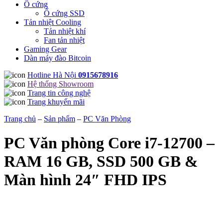
Ô cứng
Ổ cứng SSD
Tản nhiệt Cooling
Tản nhiệt khí
Fan tản nhiệt
Gaming Gear
Dàn máy đào Bitcoin
Hotline Hà Nội
0915678916
Hệ thống Showroom
Trang tin công nghệ
Trang khuyến mãi
Trang chủ
–
Sản phẩm
–
PC Văn Phòng
PC Văn phòng Core i7-12700 –
RAM 16 GB, SSD 500 GB &
Màn hình 24″ FHD IPS