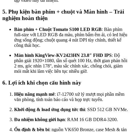
tập video hay đa nhiệm.
5. Phụ kiện bàn phím + chuột và Màn hình – Trải
nghiệm hoàn thiện
Bàn phím + Chuột Tomato S100 LED RGB
: Bàn phím
full-size với LED RGB đa màu, phím bấm êm ái, có led hiệu
ứng sống động; chuột quang 4 nút DPI tùy chỉnh, thiết kế
công thái học.
Màn hình KingView-KV2423HN 23.8″ FHD IPS
: Độ
phân giải 1920×1080, tần số quét 100 Hz, thời gian phản hồi
2 ms, góc nhìn 178°, màu sắc chính xác, chống chói, giảm
mỏi mắt khi làm việc liên tục nhiều giờ.
6. Lợi ích khi chọn cấu hình này
Hiệu năng mạnh mẽ
: i7-12700 xử lý mượt mọi phần mềm
văn phòng, tính toán báo cáo và họp trực tuyến.
Khởi động & load ứng dụng tức thì
: SSD 512 GB NVMe.
Đa nhiệm không giới hạn
: RAM 16 GB DDR4-3200.
Ổn định & bền bỉ
: nguồn VK650 Bronze, case Mesh & tản