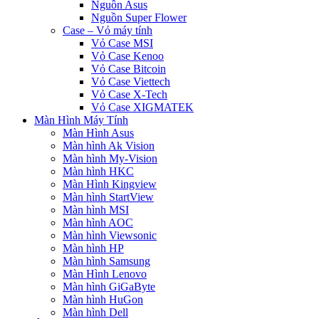
Nguồn Asus
Nguồn Super Flower
Case – Vỏ máy tính
Vỏ Case MSI
Vỏ Case Kenoo
Vỏ Case Bitcoin
Vỏ Case Viettech
Vỏ Case X-Tech
Vỏ Case XIGMATEK
Màn Hình Máy Tính
Màn Hình Asus
Màn hình Ak Vision
Màn hình My-Vision
Màn hình HKC
Màn Hình Kingview
Màn hình StartView
Màn hình MSI
Màn hình AOC
Màn hình Viewsonic
Màn hình HP
Màn hình Samsung
Màn Hình Lenovo
Màn hình GiGaByte
Màn hình HuGon
Màn hình Dell