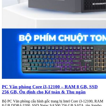
PC Văn phòng Core i3-12100 – RAM 8 GB, SSD
256 GB, Ổn định cho Kế toán & Thu ngân
Bộ PC Văn phòng cấu hình gốc trang bị Intel Core i3-12100, RAM
8 GB DDR4-3200, SSD Netac SA500 256 GB SATA, tản Jonsbo