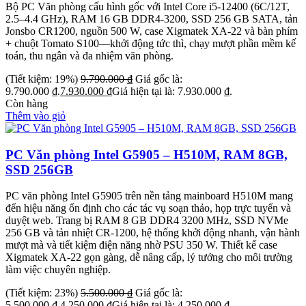
Bộ PC Văn phòng cấu hình gốc với Intel Core i5-12400 (6C/12T,
2.5–4.4 GHz), RAM 16 GB DDR4-3200, SSD 256 GB SATA, tản
Jonsbo CR1200, nguồn 500 W, case Xigmatek XA-22 và bàn phím
+ chuột Tomato S100—khởi động tức thì, chạy mượt phần mềm kế
toán, thu ngân và đa nhiệm văn phòng.
(Tiết kiệm: 19%)
9.790.000
₫
Giá gốc là:
9.790.000 ₫.
7.930.000
₫
Giá hiện tại là: 7.930.000 ₫.
Còn hàng
Thêm vào giỏ
PC Văn phòng Intel G5905 – H510M, RAM 8GB,
SSD 256GB
PC văn phòng Intel G5905 trên nền tảng mainboard H510M mang
đến hiệu năng ổn định cho các tác vụ soạn thảo, họp trực tuyến và
duyệt web. Trang bị RAM 8 GB DDR4 3200 MHz, SSD NVMe
256 GB và tản nhiệt CR-1200, hệ thống khởi động nhanh, vận hành
mượt mà và tiết kiệm điện năng nhờ PSU 350 W. Thiết kế case
Xigmatek XA-22 gọn gàng, dễ nâng cấp, lý tưởng cho môi trường
làm việc chuyên nghiệp.
(Tiết kiệm: 23%)
5.500.000
₫
Giá gốc là:
5.500.000 ₫.
4.250.000
₫
Giá hiện tại là: 4.250.000 ₫.