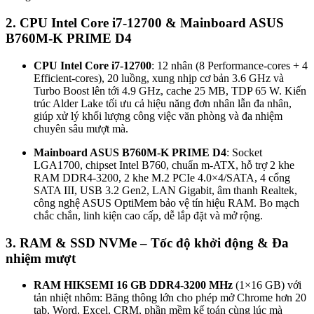
2. CPU Intel Core i7-12700 & Mainboard ASUS
B760M-K PRIME D4
CPU Intel Core i7-12700
: 12 nhân (8 Performance-cores + 4
Efficient-cores), 20 luồng, xung nhịp cơ bản 3.6 GHz và
Turbo Boost lên tới 4.9 GHz, cache 25 MB, TDP 65 W. Kiến
trúc Alder Lake tối ưu cả hiệu năng đơn nhân lẫn đa nhân,
giúp xử lý khối lượng công việc văn phòng và đa nhiệm
chuyên sâu mượt mà.
Mainboard ASUS B760M-K PRIME D4
: Socket
LGA1700, chipset Intel B760, chuẩn m-ATX, hỗ trợ 2 khe
RAM DDR4-3200, 2 khe M.2 PCIe 4.0×4/SATA, 4 cổng
SATA III, USB 3.2 Gen2, LAN Gigabit, âm thanh Realtek,
công nghệ ASUS OptiMem bảo vệ tín hiệu RAM. Bo mạch
chắc chắn, linh kiện cao cấp, dễ lắp đặt và mở rộng.
3. RAM & SSD NVMe – Tốc độ khởi động & Đa
nhiệm mượt
RAM HIKSEMI 16 GB DDR4-3200 MHz
(1×16 GB) với
tản nhiệt nhôm: Băng thông lớn cho phép mở Chrome hơn 20
tab, Word, Excel, CRM, phần mềm kế toán cùng lúc mà