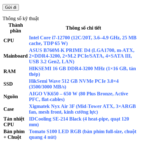
Thông số kỹ thuật
Thành
Thông số chi tiết
phần
Intel Core i7-12700 (12C/20T, 3.6–4.9 GHz, 25 MB
CPU
cache, TDP 65 W)
ASUS B760M-K PRIME D4 (LGA1700, m-ATX,
Mainboard
2×DDR4-3200, 2×M.2 PCIe/SATA, 4×SATA III,
USB 3.2 Gen2, LAN)
HIKSEMI 16 GB DDR4-3200 MHz (1×16 GB, tản
RAM
thép)
HikSemi Wave 512 GB NVMe PCIe 3.0×4
SSD
(3500/3000 MB/s)
AIGO VK650 – 650 W (80 Plus Bronze, Active
Nguồn
PFC, flat-cables)
Xigmatek Nyx Air 3F (Mid-Tower ATX, 3×ARGB
Case
fan, mesh front, kính cường lực)
Tản nhiệt
IDCooling SE-214 Black (4 heat-pipe, quạt 120
CPU
mm)
Bàn phím
Tomato S100 LED RGB (bàn phím full-size, chuột
+ Chuột
quang 4 nút)