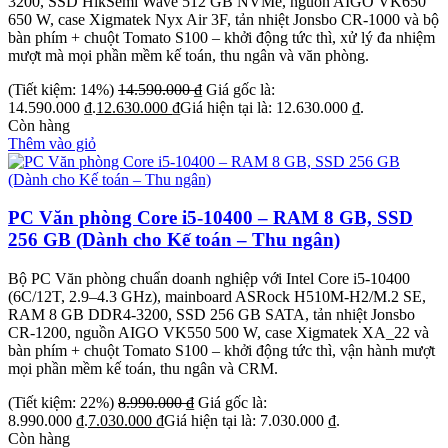
3200, SSD HikSemi Wave 512 GB NVMe, nguồn AIGO VK650
650 W, case Xigmatek Nyx Air 3F, tản nhiệt Jonsbo CR-1000 và bộ
bàn phím + chuột Tomato S100 – khởi động tức thì, xử lý đa nhiệm
mượt mà mọi phần mềm kế toán, thu ngân và văn phòng.
(Tiết kiệm: 14%)
14.590.000
₫
Giá gốc là:
14.590.000 ₫.
12.630.000
₫
Giá hiện tại là: 12.630.000 ₫.
Còn hàng
Thêm vào giỏ
PC Văn phòng Core i5-10400 – RAM 8 GB, SSD
256 GB (Dành cho Kế toán – Thu ngân)
Bộ PC Văn phòng chuẩn doanh nghiệp với Intel Core i5-10400
(6C/12T, 2.9–4.3 GHz), mainboard ASRock H510M-H2/M.2 SE,
RAM 8 GB DDR4-3200, SSD 256 GB SATA, tản nhiệt Jonsbo
CR-1200, nguồn AIGO VK550 500 W, case Xigmatek XA_22 và
bàn phím + chuột Tomato S100 – khởi động tức thì, vận hành mượt
mọi phần mềm kế toán, thu ngân và CRM.
(Tiết kiệm: 22%)
8.990.000
₫
Giá gốc là:
8.990.000 ₫.
7.030.000
₫
Giá hiện tại là: 7.030.000 ₫.
Còn hàng