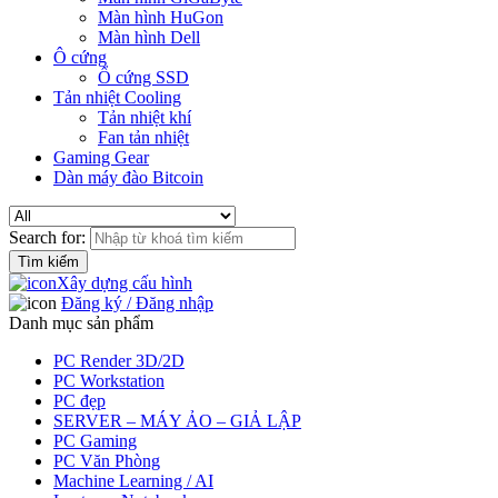
Màn hình HuGon
Màn hình Dell
Ô cứng
Ổ cứng SSD
Tản nhiệt Cooling
Tản nhiệt khí
Fan tản nhiệt
Gaming Gear
Dàn máy đào Bitcoin
Search for:
Xây dựng cấu hình
Đăng ký / Đăng nhập
Danh mục sản phẩm
PC Render 3D/2D
PC Workstation
PC đẹp
SERVER – MÁY ẢO – GIẢ LẬP
PC Gaming
PC Văn Phòng
Machine Learning / AI