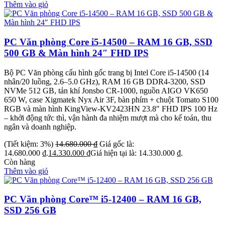
Thêm vào giỏ
PC Văn phòng Core i5-14500 – RAM 16 GB, SSD
500 GB & Màn hình 24″ FHD IPS
Bộ PC Văn phòng cấu hình gốc trang bị Intel Core i5-14500 (14
nhân/20 luồng, 2.6–5.0 GHz), RAM 16 GB DDR4-3200, SSD
NVMe 512 GB, tản khí Jonsbo CR-1000, nguồn AIGO VK650
650 W, case Xigmatek Nyx Air 3F, bàn phím + chuột Tomato S100
RGB và màn hình KingView-KV2423HN 23.8″ FHD IPS 100 Hz
– khởi động tức thì, vận hành đa nhiệm mượt mà cho kế toán, thu
ngân và doanh nghiệp.
(Tiết kiệm: 3%)
14.680.000
₫
Giá gốc là:
14.680.000 ₫.
14.330.000
₫
Giá hiện tại là: 14.330.000 ₫.
Còn hàng
Thêm vào giỏ
PC Văn phòng Core™ i5-12400 – RAM 16 GB,
SSD 256 GB