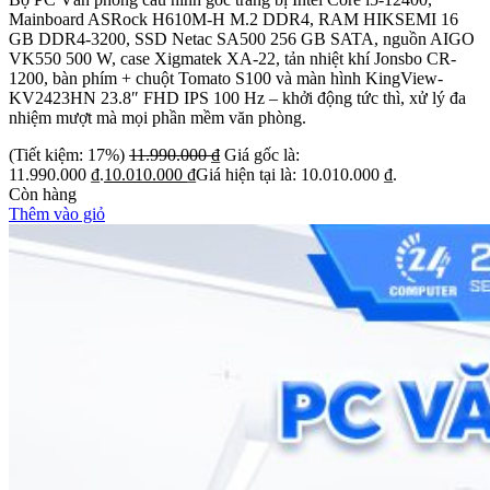
Mainboard ASRock H610M-H M.2 DDR4, RAM HIKSEMI 16
GB DDR4-3200, SSD Netac SA500 256 GB SATA, nguồn AIGO
VK550 500 W, case Xigmatek XA-22, tản nhiệt khí Jonsbo CR-
1200, bàn phím + chuột Tomato S100 và màn hình KingView-
KV2423HN 23.8″ FHD IPS 100 Hz – khởi động tức thì, xử lý đa
nhiệm mượt mà mọi phần mềm văn phòng.
(Tiết kiệm: 17%)
11.990.000
₫
Giá gốc là:
11.990.000 ₫.
10.010.000
₫
Giá hiện tại là: 10.010.000 ₫.
Còn hàng
Thêm vào giỏ