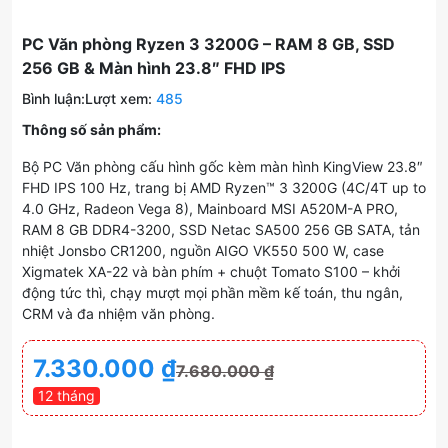
PC Văn phòng Ryzen 3 3200G – RAM 8 GB, SSD
256 GB & Màn hình 23.8″ FHD IPS
Bình luận:
Lượt xem:
485
Thông số sản phẩm:
Bộ PC Văn phòng cấu hình gốc kèm màn hình KingView 23.8″
FHD IPS 100 Hz, trang bị AMD Ryzen™ 3 3200G (4C/4T up to
4.0 GHz, Radeon Vega 8), Mainboard MSI A520M-A PRO,
RAM 8 GB DDR4-3200, SSD Netac SA500 256 GB SATA, tản
nhiệt Jonsbo CR1200, nguồn AIGO VK550 500 W, case
Xigmatek XA-22 và bàn phím + chuột Tomato S100 – khởi
động tức thì, chạy mượt mọi phần mềm kế toán, thu ngân,
CRM và đa nhiệm văn phòng.
7.330.000
₫
7.680.000
₫
12 tháng