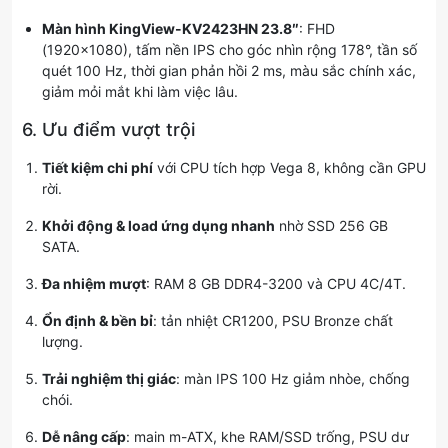
Màn hình KingView-KV2423HN 23.8″
: FHD
(1920×1080), tấm nền IPS cho góc nhìn rộng 178°, tần số
quét 100 Hz, thời gian phản hồi 2 ms, màu sắc chính xác,
giảm mỏi mắt khi làm việc lâu.
6. Ưu điểm vượt trội
Tiết kiệm chi phí
với CPU tích hợp Vega 8, không cần GPU
rời.
Khởi động & load ứng dụng nhanh
nhờ SSD 256 GB
SATA.
Đa nhiệm mượt
: RAM 8 GB DDR4-3200 và CPU 4C/4T.
Ổn định & bền bỉ
: tản nhiệt CR1200, PSU Bronze chất
lượng.
Trải nghiệm thị giác
: màn IPS 100 Hz giảm nhòe, chống
chói.
Dễ nâng cấp
: main m-ATX, khe RAM/SSD trống, PSU dư