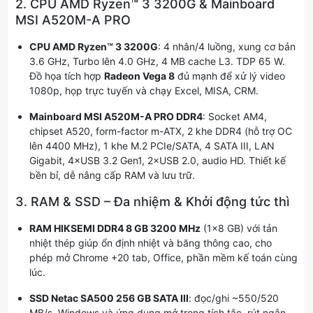
2. CPU AMD Ryzen™ 3 3200G & Mainboard
MSI A520M-A PRO
CPU AMD Ryzen™ 3 3200G
: 4 nhân/4 luồng, xung cơ bản
3.6 GHz, Turbo lên 4.0 GHz, 4 MB cache L3. TDP 65 W.
Đồ họa tích hợp
Radeon Vega 8
đủ mạnh để xử lý video
1080p, họp trực tuyến và chạy Excel, MISA, CRM.
Mainboard MSI A520M-A PRO DDR4
: Socket AM4,
chipset A520, form-factor m-ATX, 2 khe DDR4 (hỗ trợ OC
lên 4400 MHz), 1 khe M.2 PCIe/SATA, 4 SATA III, LAN
Gigabit, 4×USB 3.2 Gen1, 2×USB 2.0, audio HD. Thiết kế
bền bỉ, dễ nâng cấp RAM và lưu trữ.
3. RAM & SSD – Đa nhiệm & Khởi động tức thì
RAM HIKSEMI DDR4 8 GB 3200 MHz
(1×8 GB) với tản
nhiệt thép giúp ổn định nhiệt và băng thông cao, cho
phép mở Chrome +20 tab, Office, phần mềm kế toán cùng
lúc.
SSD Netac SA500 256 GB SATA III
: đọc/ghi ~550/520
MB/s, Windows và ứng dụng mở trong tích tắc, rút ngắn