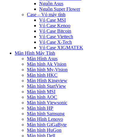
Nguồn Asus
Nguồn Super Flower
Case – Vỏ máy tính
Vỏ Case MSI
Vỏ Case Kenoo
Vỏ Case Bitcoin
Vỏ Case Viettech
Vỏ Case X-Tech
Vỏ Case XIGMATEK
Màn Hình Máy Tính
Màn Hình Asus
Màn hình Ak Vision
Màn hình My-Vision
Màn hình HKC
Màn Hình Kingview
Màn hình StartView
Màn hình MSI
Màn hình AOC
Màn hình Viewsonic
Màn hình HP
Màn hình Samsung
Màn Hình Lenovo
Màn hình GiGaByte
Màn hình HuGon
Màn hình Dell