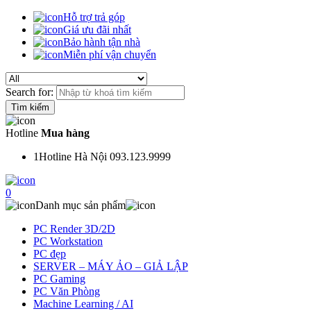
Hỗ trợ trả góp
Giá ưu đãi nhất
Bảo hành tận nhà
Miễn phí vận chuyển
Search for:
Hotline
Mua hàng
1
Hotline Hà Nội 093.123.9999
0
Danh mục sản phẩm
PC Render 3D/2D
PC Workstation
PC đẹp
SERVER – MÁY ẢO – GIẢ LẬP
PC Gaming
PC Văn Phòng
Machine Learning / AI