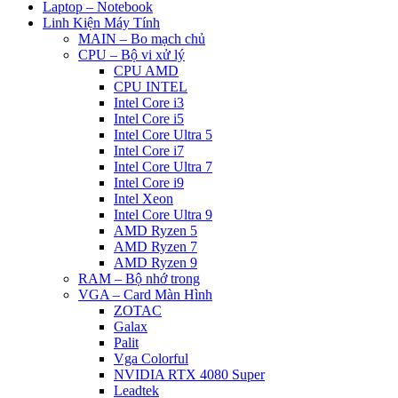
Laptop – Notebook
Linh Kiện Máy Tính
MAIN – Bo mạch chủ
CPU – Bộ vi xử lý
CPU AMD
CPU INTEL
Intel Core i3
Intel Core i5
Intel Core Ultra 5
Intel Core i7
Intel Core Ultra 7
Intel Core i9
Intel Xeon
Intel Core Ultra 9
AMD Ryzen 5
AMD Ryzen 7
AMD Ryzen 9
RAM – Bộ nhớ trong
VGA – Card Màn Hình
ZOTAC
Galax
Palit
Vga Colorful
NVIDIA RTX 4080 Super
Leadtek