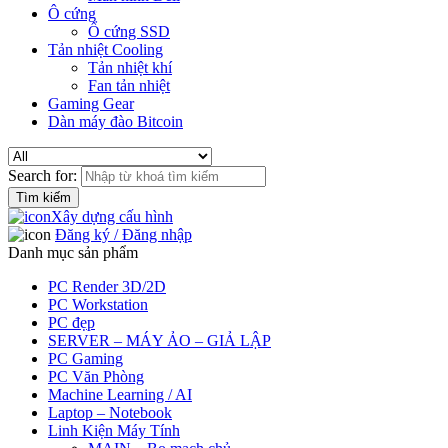
Ô cứng
Ổ cứng SSD
Tản nhiệt Cooling
Tản nhiệt khí
Fan tản nhiệt
Gaming Gear
Dàn máy đào Bitcoin
Search for:
Xây dựng cấu hình
Đăng ký / Đăng nhập
Danh mục sản phẩm
PC Render 3D/2D
PC Workstation
PC đẹp
SERVER – MÁY ẢO – GIẢ LẬP
PC Gaming
PC Văn Phòng
Machine Learning / AI
Laptop – Notebook
Linh Kiện Máy Tính