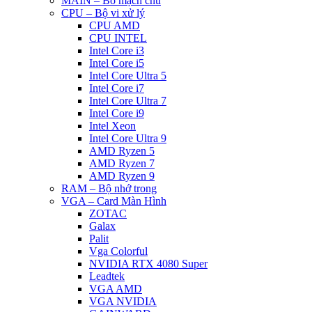
MAIN – Bo mạch chủ
CPU – Bộ vi xử lý
CPU AMD
CPU INTEL
Intel Core i3
Intel Core i5
Intel Core Ultra 5
Intel Core i7
Intel Core Ultra 7
Intel Core i9
Intel Xeon
Intel Core Ultra 9
AMD Ryzen 5
AMD Ryzen 7
AMD Ryzen 9
RAM – Bộ nhớ trong
VGA – Card Màn Hình
ZOTAC
Galax
Palit
Vga Colorful
NVIDIA RTX 4080 Super
Leadtek
VGA AMD
VGA NVIDIA