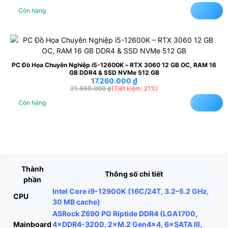
Còn hàng
PC Đồ Họa Chuyên Nghiệp i5-12600K – RTX 3060 12 GB OC, RAM 16
GB DDR4 & SSD NVMe 512 GB
17.260.000
₫
21.690.000
₫
(Tiết kiệm: 21%)
Còn hàng
Thành
Thông số chi tiết
phần
Intel Core i9-12900K (16C/24T, 3.2–5.2 GHz,
CPU
30 MB cache)
ASRock Z690 PG Riptide DDR4 (LGA1700,
Mainboard
4×DDR4-3200, 2×M.2 Gen4×4, 6×SATA III,