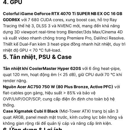
4. GPU
Colorful iGame GeForce RTX 4070 Ti SUPER NB EX OC 16 GB
GDDR6X
với 7 680 CUDA cores, xung boost cao, hỗ trợ Ray
Tracing thế hệ 3, DLSS 3 và NVENC mới, mang đến khả năng
dựng 3D viewport real-time trong Blender/3ds Max/Cinema 4D
và xuất video nhanh chóng trong Premiere Pro, DaVinci Resolve.
Thiết kế Dual-Fan kèm 3 heat-pipe đồng nhanh hút nhiệt, duy trì
nhiệt độ GPU < 70 °C full-load.
5. Tản nhiệt, PSU & Case
Tản nhiệt khí CoolerMaster Hyper 620S
với 6 ống heat-pipe,
quạt 120 mm, hoạt động êm (< 25 dB), giữ CPU dưới 70 °C khi
render nặng.
Nguồn Acer AC750 750 W (80 Plus Bronze, Active PFC)
với
flat-cables gọn gàng, hiệu suất > 85% và bảo vệ
OVP/UVP/OCP/SCP, cung cấp điện ổn định cho toàn bộ hệ
thống.
Case Xigmatek Cubi II Black
(Mid-Tower ATX) trang bị sẵn 3
quạt ARGB, panel mesh mặt trước, kính cường lực bên hông và
không gian rộng rãi để quản lý cáp và nâng cấp linh kiện.