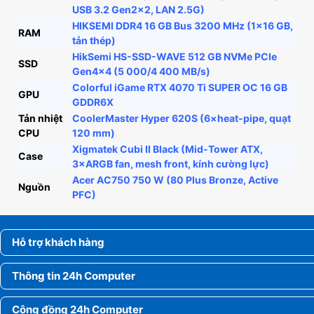
USB 3.2 Gen2×2, LAN 2.5G)
HIKSEMI DDR4 16 GB Bus 3200 MHz (1×16 GB,
RAM
tản thép)
HikSemi HS-SSD-WAVE 512 GB NVMe PCIe
SSD
Gen4×4 (5 000/4 400 MB/s)
Colorful iGame RTX 4070 Ti SUPER OC 16 GB
GPU
GDDR6X
Tản nhiệt
CoolerMaster Hyper 620S (6×heat-pipe, quạt
CPU
120 mm)
Xigmatek Cubi II Black (Mid-Tower ATX,
Case
3×ARGB fan, mesh front, kính cường lực)
Acer AC750 750 W (80 Plus Bronze, Active
Nguồn
PFC)
Hỗ trợ khách hàng
Thông tin 24h Computer
Cộng đồng 24h Computer