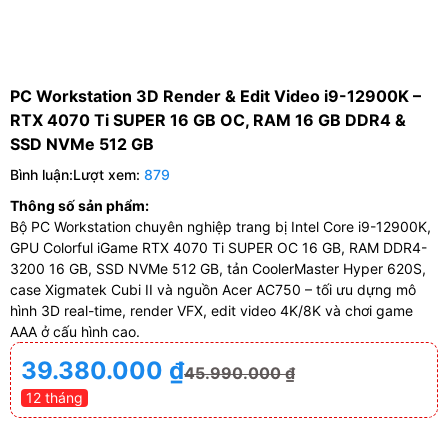
PC Workstation 3D Render & Edit Video i9-12900K –
RTX 4070 Ti SUPER 16 GB OC, RAM 16 GB DDR4 &
SSD NVMe 512 GB
Bình luận:
Lượt xem:
879
Thông số sản phẩm:
Bộ PC Workstation chuyên nghiệp trang bị Intel Core i9-12900K,
GPU Colorful iGame RTX 4070 Ti SUPER OC 16 GB, RAM DDR4-
3200 16 GB, SSD NVMe 512 GB, tản CoolerMaster Hyper 620S,
case Xigmatek Cubi II và nguồn Acer AC750 – tối ưu dựng mô
hình 3D real-time, render VFX, edit video 4K/8K và chơi game
AAA ở cấu hình cao.
39.380.000
₫
45.990.000
₫
12 tháng