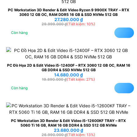
PC Workstation 3D Render & Edit Video Ryzen 9 9900X TRAY – RTX
3060 12 GB OC, RAM DDR5 16 GB & SSD NVMe 512 GB
27.280.000
₫
29.999.000
₫
(Tiết kiệm: 10%)
Còn hàng
PC Đồ Họa 2D & Edit Video i5-12400F – RTX 3060 12 GB OC, RAM 16
GB DDR4 & SSD NVMe 512 GB
14.680.000
₫
19.890.000
₫
(Tiết kiệm: 27%)
Còn hàng
PC Workstation 3D Render & Edit Video i5-12600KF TRAY – RTX
5060 Ti 16 GB, RAM 16 GB DDR4 & SSD 512 GB NVMe
23.680.000
₫
26.990.000
₫
(Tiết kiệm: 13%)