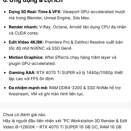
6. Ứng dụng & Lợi ích
Dựng 3D Real-Time & VFX:
Viewport GPU-accelerated mượt
mà trong Blender, Unreal Engine, 3ds Max.
Render nhanh:
V-Ray, Octane, Arnold tận dụng CPU đa nhân
và CUDA cores.
Edit Video 4K/8K:
Premiere Pro & DaVinci Resolve xuất bản
tốc độ nhờ NVENC và SSD Gen4.
Motion Graphics:
After Effects chạy hàng trăm layer và
plugin GPU-accelerated.
Gaming AAA:
RTX 4070 Ti SUPER xử lý 1440p/1080p thiết
lập cao với FPS ổn định.
Đa nhiệm mạnh mẽ:
RAM DDR4-3200 & SSD NVMe hỗ trợ
livestream, VM và ghi màn hình liên tục.
Chưa có đánh giá nào.
Hãy là người đầu tiên nhận xét “PC Workstation 3D Render & Edit
Video i9-12900K – RTX 4070 Ti SUPER 16 GB OC, RAM 16 GB