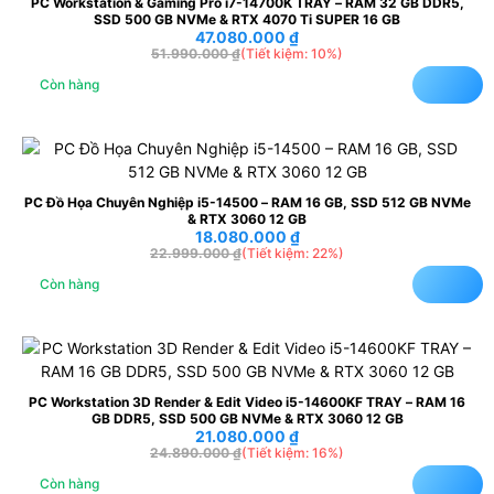
PC Workstation & Gaming Pro i7-14700K TRAY – RAM 32 GB DDR5,
SSD 500 GB NVMe & RTX 4070 Ti SUPER 16 GB
47.080.000
₫
51.990.000
₫
(Tiết kiệm: 10%)
Còn hàng
PC Đồ Họa Chuyên Nghiệp i5-14500 – RAM 16 GB, SSD 512 GB NVMe
& RTX 3060 12 GB
18.080.000
₫
22.999.000
₫
(Tiết kiệm: 22%)
Còn hàng
PC Workstation 3D Render & Edit Video i5-14600KF TRAY – RAM 16
GB DDR5, SSD 500 GB NVMe & RTX 3060 12 GB
21.080.000
₫
24.890.000
₫
(Tiết kiệm: 16%)
Còn hàng