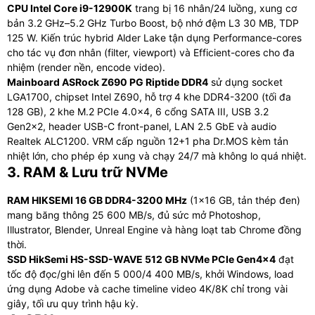
CPU Intel Core i9-12900K
trang bị 16 nhân/24 luồng, xung cơ
bản 3.2 GHz–5.2 GHz Turbo Boost, bộ nhớ đệm L3 30 MB, TDP
125 W. Kiến trúc hybrid Alder Lake tận dụng Performance-cores
cho tác vụ đơn nhân (filter, viewport) và Efficient-cores cho đa
nhiệm (render nền, encode video).
Mainboard ASRock Z690 PG Riptide DDR4
sử dụng socket
LGA1700, chipset Intel Z690, hỗ trợ 4 khe DDR4-3200 (tối đa
128 GB), 2 khe M.2 PCIe 4.0×4, 6 cổng SATA III, USB 3.2
Gen2×2, header USB-C front-panel, LAN 2.5 GbE và audio
Realtek ALC1200. VRM cấp nguồn 12+1 pha Dr.MOS kèm tản
nhiệt lớn, cho phép ép xung và chạy 24/7 mà không lo quá nhiệt.
3. RAM & Lưu trữ NVMe
RAM HIKSEMI 16 GB DDR4-3200 MHz
(1×16 GB, tản thép đen)
mang băng thông 25 600 MB/s, đủ sức mở Photoshop,
Illustrator, Blender, Unreal Engine và hàng loạt tab Chrome đồng
thời.
SSD HikSemi HS-SSD-WAVE 512 GB NVMe PCIe Gen4×4
đạt
tốc độ đọc/ghi lên đến 5 000/4 400 MB/s, khởi Windows, load
ứng dụng Adobe và cache timeline video 4K/8K chỉ trong vài
giây, tối ưu quy trình hậu kỳ.